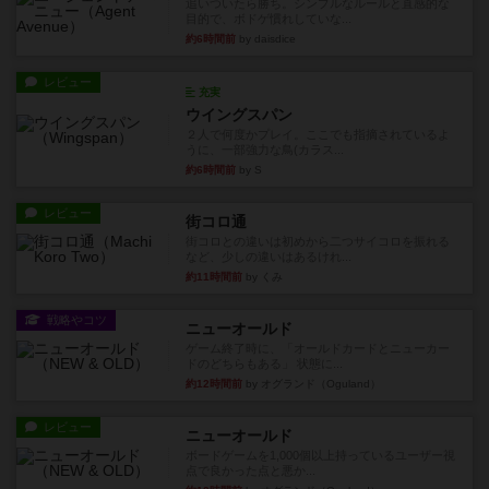
追いついたら勝ち。シンプルなルールと直感的な
目的で、ボドゲ慣れしていな...
約6時間前
by daisdice
レビュー
充実
ウイングスパン
２人で何度かプレイ。ここでも指摘されているよ
うに、一部強力な鳥(カラス...
約6時間前
by S
レビュー
街コロ通
街コロとの違いは初めから二つサイコロを振れる
など、少しの違いはあるけれ...
約11時間前
by くみ
戦略やコツ
ニューオールド
ゲーム終了時に、「オールドカードとニューカー
ドのどちらもある」 状態に...
約12時間前
by オグランド（Oguland）
レビュー
ニューオールド
ボードゲームを1,000個以上持っているユーザー視
点で良かった点と悪か...