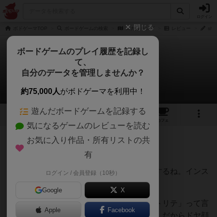
ログイン
閉じる
ボドゲーマTOP
ボードゲームの検索
スカルキング
レビュー
sh
ボードゲームのプレイ履歴を記録し
て、
スカルキング
自分のデータを管理しませんか？
sh_jsaさんのレビュー
約75,000人
がボドゲーマを利用中！
遊んだボードゲームを記録する
8
3
23
121
トップ
画像
動画
レビュー
カフェ
気になるゲームのレビューを読む
お気に入り作品・所有リストの共
885名
3名
0
約4年前
有
レーティングが非公開に設定されたユーザー
微妙。もうちょっとシンプルにできた気がするね。インス
ログイン / 会員登録（10秒）
ト者が下手だと初見は負けると思うよ。
Google
X
関係ないけどボドゲ中級者くらいの人が「トリテ」って言
Apple
Facebook
葉よく使うよね。初心者はちんぷんかんぷんだからドヤ顔