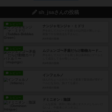
sh_jsaさんの投稿
レビュー
ナンジャモンジャ・ミドリ
声を出してスピードを競うのは判定が難しいよ。
家族でやる場合はお子さんに...
約4年前
の投稿
レビュー
ムジュンゴ〜矛盾だらけ動物カードバトル！〜
声を出してスピードを競う系は基本的にゲームと
して成立してるか怪しいんだ...
約4年前
の投稿
レビュー
インフェルノ
ほんのちょっとのスパイス要素で緊張感が増すゲ
ームになるね。負けても盛り...
約4年前
の投稿
レビュー
ドミニオン：陰謀
こんな拡張、絶対に初心者にオススメしちゃいけ
ないよ。中級者にボコボコに...