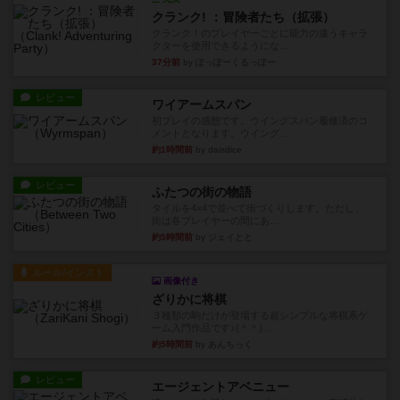
クランク! ：冒険者たち（拡張）
クランク！のプレイヤーごとに能力の違うキャラ
クターを使用できるようにな...
37分前
by ぽっぽーくるっぽー
レビュー
ワイアームスパン
初プレイの感想です。ウイングスパン履修済のコ
メントとなります。ウイング...
約1時間前
by daisdice
レビュー
ふたつの街の物語
タイルを4×4で並べて街づくりします。ただし、
街は各プレイヤーの間にあ...
約5時間前
by ジェイとと
ルール/インスト
画像付き
ざりかに将棋
３種類の駒だけが登場する超シンプルな将棋系ゲ
ーム入門作品です♪(＾＾)...
約5時間前
by あんちっく
レビュー
エージェントアベニュー