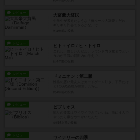
約4年前
の投稿
レビュー
大富豪大貧民
中学生が考えたような「俺ルール大富豪」だね。
ギリギリ許容できるかな。で...
約4年前
の投稿
レビュー
ヒト＋イロ / ヒトトイロ
これね、惜しいんだよ。ラウンド内５枚までとい
うのが常識の範囲内の考えで...
約4年前
の投稿
レビュー
ドミニオン：第二版
性格の悪い元友人はカードゲーム好き。下手だけ
どTCGの経験が豊富。だか...
約4年前
の投稿
レビュー
ビブリオス
競りの要素はワイワイできていいね。前に４人で
やったら嫌なやつがいたんだ...
4年以上前
の投稿
レビュー
ワイナリーの四季