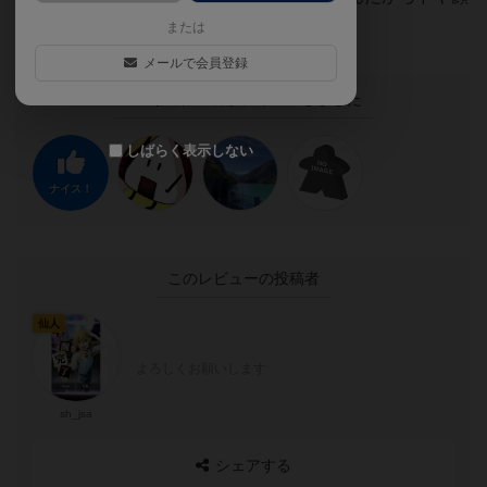
で言わないほうがいいよ。
または
メールで会員登録
この投稿に
3
名が
ナイス！
しました
しばらく表示しない
ナイス！
このレビューの投稿者
仙人
よろしくお願いします
sh_jsa
シェアする