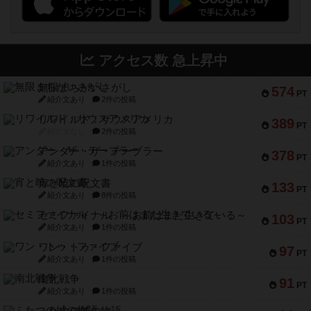
アクセス数 急上昇中
無限まちがいさがし
574
PT
紹介文あり
2件の投稿
リワイルド：サウスアメリカ
389
PT
紹介文なし
2件の投稿
アンダー・ザ・テーブラー
378
PT
紹介文あり
1件の投稿
宵と暁の呪文書
133
PT
紹介文あり
8件の投稿
セミファイナル ～お前はまだ生きている～
103
PT
紹介文あり
1件の投稿
ワン・トゥ・ファイブ
97
PT
紹介文あり
1件の投稿
南北戦争
91
PT
紹介文あり
1件の投稿