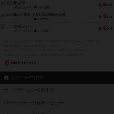
海兵隊
45
PT
紹介文あり
1件の投稿
Bitter End ブタペスト救出作戦
45
PT
紹介文なし
1件の投稿
ドコジャン
42
PT
紹介文あり
10件の投稿
※Apple、Apple のロゴ は、米国および他の国々で登録されたApple Inc.の商標です。
※App Store は、Apple Inc.のサービスマークです。
※Android は、グーグル インコーポレイテッドの商標または登録商標です。
※Google Play とそのロゴは、Google Inc.の商標または登録商標です。
ボドゲーマTOP
ボードゲームを検索する
ボードゲームの新着レビュー