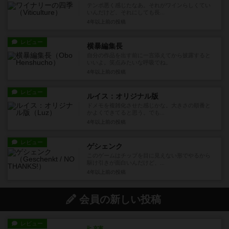
テンポ悪く感じたなあ。それがワインらしくてい
いんだけど、それにしても長...
4年以上前
の投稿
レビュー
横暴編集長
自分の作品を出す前に一言添えてから披露すると
いいよ。笑点みたいな呼吸でね。
4年以上前
の投稿
レビュー
ルイス：オリジナル版
ドメモを複雑化させた感じかな。大きさの順番と
かよくできてると思う。でも...
4年以上前
の投稿
レビュー
ゲシェンク
このゲームはチップを目に見えない形でやるから
駆け引きが面白いんだけど、...
4年以上前
の投稿
会員の新しい投稿
レビュー
充実