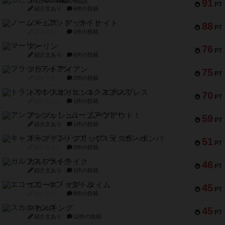
ふたつの城の物語
91
PT
紹介文あり
6件の投稿
ノームズ・アット・ナイト
88
PT
紹介文なし
1件の投稿
マーリン
76
PT
紹介文あり
6件の投稿
フラットアイアン
75
PT
紹介文なし
2件の投稿
トランスオリエント・エクスプレス
70
PT
紹介文なし
1件の投稿
アンブッシュ！：ムーブアウト！
59
PT
紹介文あり
1件の投稿
キャプテン・フリップ：イスラ・ボンバ
51
PT
紹介文なし
2件の投稿
ガルフストライク
46
PT
紹介文あり
1件の投稿
エコーズ・オブ・タイム
45
PT
紹介文なし
8件の投稿
スカルキング
45
PT
紹介文あり
12件の投稿