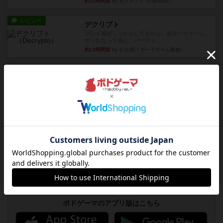
約12時間前
by オグランド（Oguland）
レビュー
デクリプト
プレイ感がしっかりしてるから、超ボードゲーム
やったなって感じ。パーティ...
約13時間前
by ヒロ(新！ボードゲーム家族)
レビュー
充実
アルナックの失われし遺跡
アナログ対人プレイ数回。クニツィア先生の名作
「エルドラドを探して」にあ...
約15時間前
by おーちゃん
ルール/インスト
画像付き
充実
マーケットフレッシュ
目的あなたの店先に農産物の木箱を戦略的に積み
重ねて在庫を最大化し、競合...
約20時間前
by jurong
ボドゲーマのアプリ版はこちら