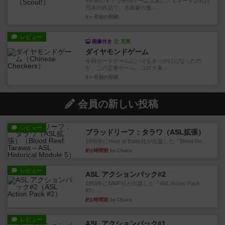
4年前のドイツ年間ゲーム大賞にノミネートされた
日本の作品で、大富豪の進...
3ヶ月前
の投稿
レビュー
画像付き
充実
ダイヤモンドゲーム
今回ボードゲームにハマるきっかけになったの
が、この定番ゲーム。コロナ巣...
3ヶ月前
の投稿
会員の新しい投稿
レビュー
ブラッドリーフ：タラワ（ASL拡張）
1996年にHeat of Battle社が出版した『Blood Re...
約1時間前
by Chaco
レビュー
ASL アクションパック#2
1999年にMMP社が出版した『ASL Action Pack
#2』...
約1時間前
by Chaco
レビュー
ASL アクションパック#1