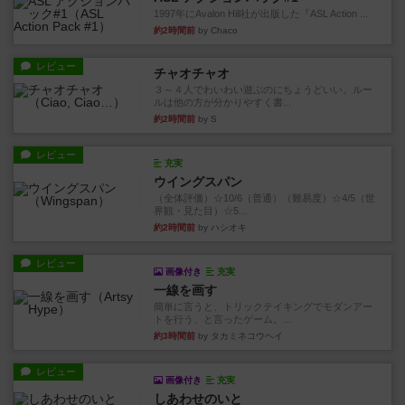
1997年にAvalon Hill社が出版した『ASL Action ...
約2時間前
by Chaco
レビュー
チャオチャオ
３～４人でわいわい遊ぶのにちょうどいい。ルー
ルは他の方が分かりやすく書...
約2時間前
by S
レビュー
充実
ウイングスパン
（全体評価）☆10/6（普通）（難易度）☆4/5（世
界観・見た目）☆5...
約2時間前
by ハシオキ
レビュー
画像付き
充実
一線を画す
簡単に言うと、トリックテイキングでモダンアー
トを行う、と言ったゲーム。...
約3時間前
by タカミネコウヘイ
レビュー
画像付き
充実
しあわせのいと