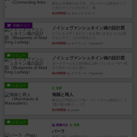
舞台は全寮制の女子高。プレイヤーは探偵サイド
と犯人サイドに分かれて、探...
約3時間前
by タカミネコウヘイ
戦略やコツ
ノイシュヴァンシュタイン城の設計図
どうにも上手くあれもこれも満たせるようには置
けないので、入口の除去と入...
約4時間前
by オグランド（Oguland）
レビュー
ノイシュヴァンシュタイン城の設計図
ボードゲームを1,000個以上持っているユーザー視
点で良かった点と悪か...
約4時間前
by オグランド（Oguland）
レビュー
充実
海賊と商人
舞台は17世紀カリブ海！ プレイヤーは船長として
1隻の船を駆り・・17...
約5時間前
by yuishi
レビュー
画像付き
充実
パーラ
率直に遊んだ感想を言う！トリックテイキング(ﾄﾘ