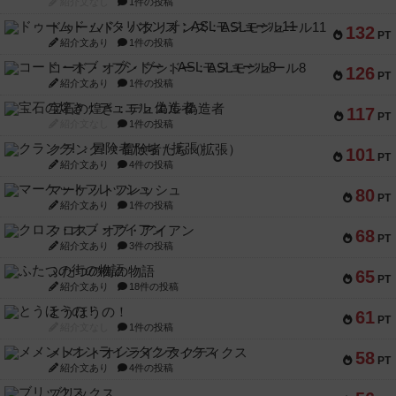
紹介文なし
1件の投稿
ドゥームド・バタリオンズ：ASLモジュール11
132
PT
紹介文あり
1件の投稿
コード・オブ・ブシドー：ASLモジュール8
126
PT
紹介文あり
1件の投稿
宝石の煌き：デュエル 偽造者
117
PT
紹介文なし
1件の投稿
クランク! ：冒険者たち（拡張）
101
PT
紹介文あり
4件の投稿
マーケットフレッシュ
80
PT
紹介文あり
1件の投稿
クロス・オブ・アイアン
68
PT
紹介文あり
3件の投稿
ふたつの街の物語
65
PT
紹介文あり
18件の投稿
とうほうの！
61
PT
紹介文なし
1件の投稿
メメントオンラインタクティクス
58
PT
紹介文あり
4件の投稿
ブリックス