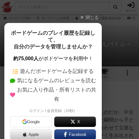
ログイン
閉じる
ボドゲーマTOP
ボードゲームの検索
ソクラテスラの通販/商品詳細
作品
ボードゲームのプレイ履歴を記録し
て、
ソクラテスラ～キメラティック偉人バトル～
自分のデータを管理しませんか？
tamioさんのレビュー
約75,000人
がボドゲーマを利用中！
遊んだボードゲームを記録する
9
3
49
271
トップ
画像
動画
レビュー
カフェ
気になるゲームのレビューを読む
お気に入り作品・所有リストの共
316名
3名
0
約2ヶ月前
有
ログイン / 会員登録（10秒）
前からこのおバカゲームをやってみたかったのだが、中古
で安く出ていたのでポチってみたら、開けた瞬間から子ど
Google
X
もは胴体、右腕、左腕カードを勝手に組み合わせて立派な
Apple
Facebook
「偉人」の召喚を始めている（写真はさっそく生み出され