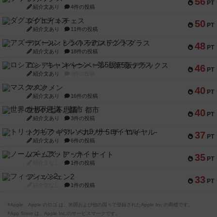
56
PT
紹介文あり
4件の投稿
ダグエイトチェス
50
PT
紹介文あり
11件の投稿
アズール：シントラのステンドグラス
48
PT
紹介文あり
18件の投稿
ロシアン・キャンペーン：第5版デラックス
46
PT
紹介文あり
0件の投稿
マスクメン
40
PT
紹介文あり
16件の投稿
世界の七不思議：都市
40
PT
紹介文あり
3件の投稿
トリックギア - ペルソナ5 ザ・ロイヤル-
37
PT
紹介文あり
6件の投稿
ノームズ・アット・ナイト
35
PT
紹介文なし
1件の投稿
フィッシェン2
33
PT
紹介文なし
1件の投稿
※Apple、Apple のロゴ は、米国および他の国々で登録されたApple Inc.の商標です。
※App Store は、Apple Inc.のサービスマークです。