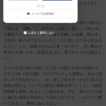
た偉人達。絶対「チン〇〇帝」とかになっちゃうよな）。
または
そもそもこの楽しみ方で良いのかもしれない。
メールで会員登録
正式ルールは、７枚引いてそこから胴・右・左の３枚出し
て偉人を「召喚」し、武力または知力（場により異なる）
しばらく表示しない
で勝負！となるので、ルール通り召喚した結果、期せずし
て面白い偉人ができちゃったところに笑いのツボがあるの
だろう。ただ、枚数はそれほど多くないので、少し飽きが
来るのも早いかも（拡張もあるが、買うかどうかは悩まし
い）。
ちゃんと元の偉人を知ってたほうが楽しめるのは確かで、
子ども3名（10-12歳）だけでプレイした感想は「あまり面
白いのできなかった」。が、逆にこれをきっかけに偉人の
名前を憶える（ついでに歴史に興味を持つ！）という教育
的効果も確実にあるように思われる。ぜひ、偉人たちが成
し遂げた成果も声を出して読み上げてから（→カードに書
いてある）、勝負に臨んでほしい。