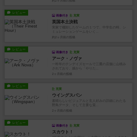
約2ヶ月前
の投稿
レビュー
画像付き
充実
英国本土決戦
実家で棚卸したゲームの１つで、中学生の時、シ
ミュレーションゲームをいく...
約2ヶ月前
の投稿
レビュー
画像付き
充実
アーク・ノヴァ
一昨年のテンデイズセールで三鷹の店舗に山積み
されており、娘から「やりた...
2ヶ月前
の投稿
レビュー
充実
ウイングスパン
素晴らしいビジュアルと玄人好みの詳細にわたる
野鳥データ、そして主要な賞...
2ヶ月前
の投稿
レビュー
画像付き
充実
スカウト！