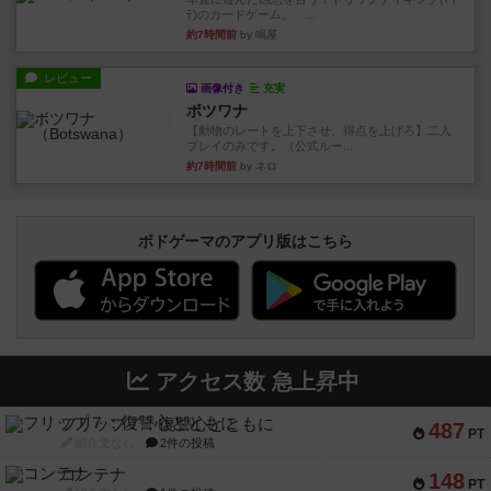
ﾃ)のカードゲーム。 ...
約7時間前
by 鳴屋
レビュー
画像付き
充実
ボツワナ
【動物のレートを上下させ、得点を上げろ】二人
プレイのみです。（公式ルー...
約7時間前
by ネロ
ボドゲーマのアプリ版はこちら
アクセス数 急上昇中
フリップ７：復讐心とともに
487
PT
紹介文なし
2件の投稿
コンテナ
148
PT