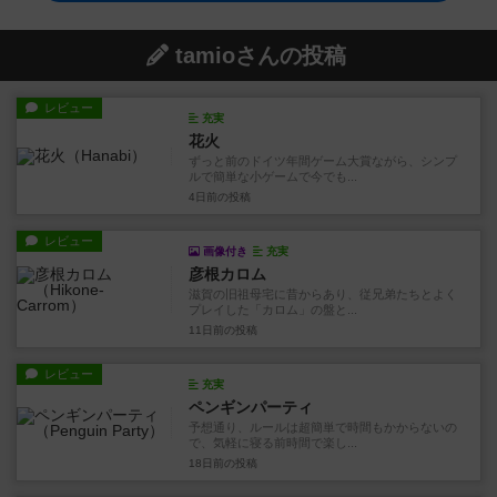
tamioさんの投稿
レビュー
充実
花火
ずっと前のドイツ年間ゲーム大賞ながら、シンプ
ルで簡単な小ゲームで今でも...
4日前
の投稿
レビュー
画像付き
充実
彦根カロム
滋賀の旧祖母宅に昔からあり、従兄弟たちとよく
プレイした「カロム」の盤と...
11日前
の投稿
レビュー
充実
ペンギンパーティ
予想通り、ルールは超簡単で時間もかからないの
で、気軽に寝る前時間で楽し...
18日前
の投稿