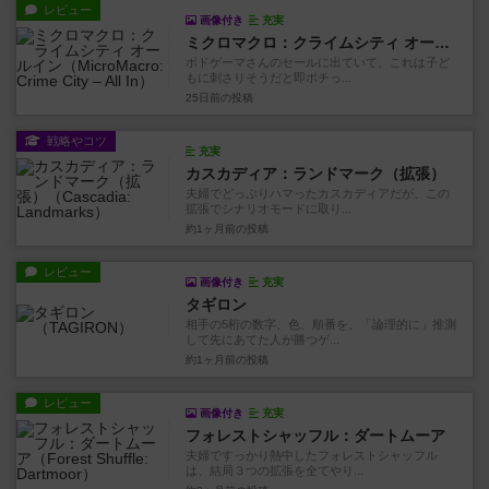
レビュー
画像付き
充実
ミクロマクロ：クライムシティ オールイン
ボドゲーマさんのセールに出ていて、これは子ど
もに刺さりそうだと即ポチっ...
25日前
の投稿
戦略やコツ
充実
カスカディア：ランドマーク（拡張）
夫婦でどっぷりハマったカスカディアだが、この
拡張でシナリオモードに取り...
約1ヶ月前
の投稿
レビュー
画像付き
充実
タギロン
相手の5桁の数字、色、順番を、「論理的に」推測
して先にあてた人が勝つゲ...
約1ヶ月前
の投稿
レビュー
画像付き
充実
フォレストシャッフル：ダートムーア
夫婦ですっかり熱中したフォレストシャッフル
は、結局３つの拡張を全てやり...