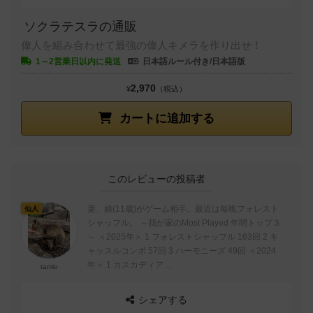
ソクラテスラの通販
偉人を組み合わせて最強の偉人キメラを作り出せ！
1～2営業日以内に発送
日本語ルール付き/日本語版
2,970
¥
（税込）
カートに追加する
このレビューの投稿者
妻、娘(11歳)がゲーム相手。最近は毎晩フォレスト
仙人
シャッフル。 ～我が家のMost Played 年間トップ３
～ ＜2025年＞ 1 フォレストシャッフル 163回 2 キ
ャッスルコンボ 57回 3 ハーモニーズ 49回 ＜2024
年＞ 1 カスカディア ...
tamio
シェアする