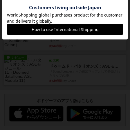
レビュー
ゴットファイブ！
自分の前に背を向けて並ぶ5枚の手札の数字を当て
るゲーム。相手の手札/場...
約5時間前
by daisdice
レビュー
カタン
神ゲー
約5時間前
by アプー
レビュー
充実
ドゥームド・バタリオンズ：ASLモジュール11
『Squad Leader』用の追加マップとして発売され
たマップの#9...
約6時間前
by Chaco
ボドゲーマのアプリ版はこちら