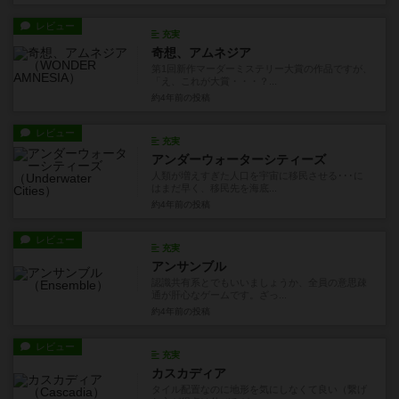
レビュー
充実
奇想、アムネジア
第1回新作マーダーミステリー大賞の作品ですが、
「え、これが大賞・・・？...
約4年前
の投稿
レビュー
充実
アンダーウォーターシティーズ
人類が増えすぎた人口を宇宙に移民させる･･･に
はまだ早く、移民先を海底...
約4年前
の投稿
レビュー
充実
アンサンブル
認識共有系とでもいいましょうか、全員の意思疎
通が肝心なゲームです。ざっ...
約4年前
の投稿
レビュー
充実
カスカディア
タイル配置なのに地形を気にしなくて良い（繋げ