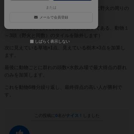
または
得点計算を順番に行うのですが、まず最初に野火の周りの
動物が燃えます。
メールで会員登録
（野火１～３のそれぞれの隣接マスに置いてある、動物１
～3頭（野火と同数）のタイルを除外します）
しばらく表示しない
次に見えている草地×1点、見えている樹木×3点を加算し
ます。
最後に動物ごとに群れの頭数×水飲み場で最大得点の群れ
のみを加算します。
これを動物6種分繰り返し、最終得点の高い人が勝利で
す。
この投稿に
0
名が
ナイス！
しました