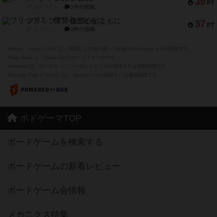
39
PT
紹介文なし
1件の投稿
フリップ７：復讐心とともに
37
PT
紹介文なし
2件の投稿
※Apple、Apple のロゴ は、米国および他の国々で登録されたApple Inc.の商標です。
※App Store は、Apple Inc.のサービスマークです。
※Android は、グーグル インコーポレイテッドの商標または登録商標です。
※Google Play とそのロゴは、Google Inc.の商標または登録商標です。
ボドゲーマTOP
ボードゲームを検索する
ボードゲームの新着レビュー
ボードゲーム会情報
メカニクス特集