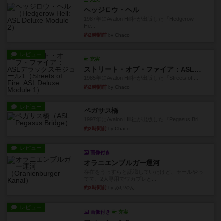
ヘッジロウ・ヘル
1987年にAvalon Hill社が出版した『Hedgerow
He...
約2時間前
by Chaco
レビュー
充実
ストリート・オブ・ファイア：ASLデラックスモジュール1
1985年にAvalon Hill社が出版した『Streets of ...
約2時間前
by Chaco
レビュー
ペガサス橋
1997年にAvalon Hill社が出版した『Pegasus Bri...
約2時間前
by Chaco
レビュー
画像付き
オラニエンブルガー運河
存在をうっすらと認識していたけど、セールやっ
てて、2人専用でワカプレと...
約3時間前
by みいやん
レビュー
画像付き
充実