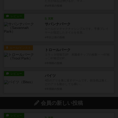
た方が得点は伸びるが、マス...
約4年前
の投稿
レビュー
充実
サバンナパーク
ルールがメチャクチャシンプルです。手番プレイ
ヤーが指定したタイルを全員...
4年以上前
の投稿
ルール/インスト
トロールパーク
エラッタ情報①2P 来園者チップの枚数･･･×97枚
→〇87枚②13P...
6年弱前
の投稿
レビュー
バイツ
4匹のアリを巣に返すゲームです。担当色は無く、
どのアリを動かしても構い...
6年弱前
の投稿
会員の新しい投稿
レビュー
充実