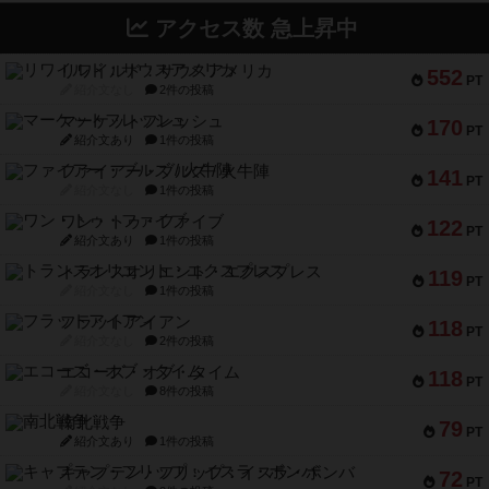
アクセス数 急上昇中
リワイルド：サウスアメリカ
552
PT
紹介文なし
2件の投稿
マーケットフレッシュ
170
PT
紹介文あり
1件の投稿
ファイアー・ブルズ / 火牛陣
141
PT
紹介文なし
1件の投稿
ワン・トゥ・ファイブ
122
PT
紹介文あり
1件の投稿
トランスオリエント・エクスプレス
119
PT
紹介文なし
1件の投稿
フラットアイアン
118
PT
紹介文なし
2件の投稿
エコーズ・オブ・タイム
118
PT
紹介文なし
8件の投稿
南北戦争
79
PT
紹介文あり
1件の投稿
キャプテン・フリップ：イスラ・ボンバ
72
PT