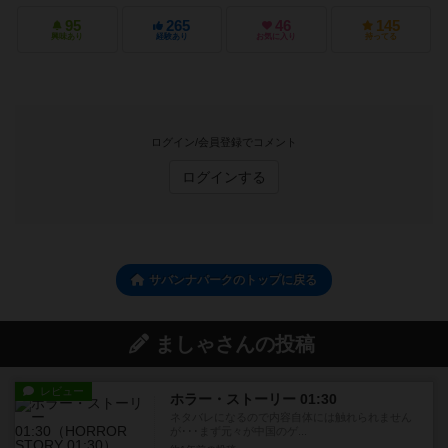
95
265
46
145
興味あり
経験あり
お気に入り
持ってる
ログイン/会員登録でコメント
ログインする
サバンナパークのトップに戻る
ましゃさんの投稿
レビュー
ホラー・ストーリー 01:30
ネタバレになるので内容自体には触れられません
が･･･まず元々が中国のゲ...