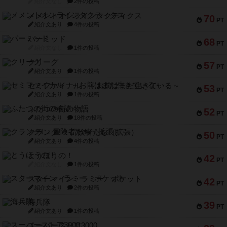
紹介文なし
2件の投稿
メメントオンラインタクティクス
70
PT
紹介文あり
4件の投稿
パーミッド
68
PT
紹介文なし
1件の投稿
クリーグ
57
PT
紹介文あり
1件の投稿
セミファイナル ～お前はまだ生きている～
53
PT
紹介文あり
1件の投稿
ふたつの街の物語
52
PT
紹介文あり
18件の投稿
クランク! ：冒険者たち（拡張）
50
PT
紹介文あり
4件の投稿
とうほうの！
42
PT
紹介文なし
1件の投稿
スターマイン・ラミー ポケット
42
PT
紹介文あり
2件の投稿
海兵隊
39
PT
紹介文あり
1件の投稿
スーパーストア3000