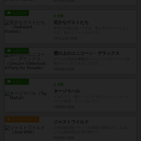
約1年前
の投稿
レビュー
充実
厄介なゲストたち
非常に評価は高いですね。私も先日プレイしまし
たが、好きなジャンルなので...
3年以上前
の投稿
レビュー
雲の上のユニコーン・デラックス
ゲームの目的や概略はゲームトップのページに投
稿させていただきましたので...
4年弱前
の投稿
レビュー
充実
タージマハル
メカニクス：競り・ハンドマネジメント・ネット
ワーク形成・セットコレクシ...
4年弱前
の投稿
ルール/インスト
ジャストワイルド
日本語版誤植バネスト社和訳の誤植です。とはい
っても最終得点計算の部分で...
約4年前
の投稿