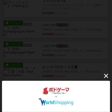
フィッシェン2
ゲームの流れはフィッシェンだが、ゲーム開始時
はペリカンとエビの2スート...
約3時間前
by うらまこ
レビュー
パイパー戦闘団2
1996年にAvalon Hill社が出版した『Kampfgruppe...
約3時間前
by Chaco
レビュー
パイパー戦闘団1
1993年にAvalon Hill社が出版した『Kampfgruppe...
約3時間前
by Chaco
レビュー
レッドバリケ－ド工場
1989年にAvalon Hill社が出版した『Red Barrica...
約3時間前
by Chaco
レビュー
充実
オラニエンブルガー運河
友人の所持してるゲームをさせてもらいました。
まだワーカーの置いていない...
約4時間前
by おっちょこちょい