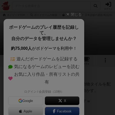
ログイン
閉じる
ボドゲーマTOP
ボードゲームの検索
サバンナパーク 日本語版の通販/商品詳細
ボードゲームのプレイ履歴を記録し
て、
サバンナパーク
自分のデータを管理しませんか？
ましゃさんのルール/インスト
約75,000人
がボドゲーマを利用中！
遊んだボードゲームを記録する
2
4
23
トップ
画像
動画
レビュー
カフェ
気になるゲームのレビューを読む
お気に入り作品・所有リストの共
137名
0名
0
4年以上前
有
全員が自分の庭（個人ボード）に無作為に動物タイルを配
置し、順番に指定したタイルを別の場所に動かす。
ログイン / 会員登録（10秒）
これを33回繰り返す。ルールはこれだけですｗ
Google
X
Apple
Facebook