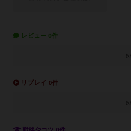
レビュー 0件
投
リプレイ 0件
投
戦略やコツ 0件