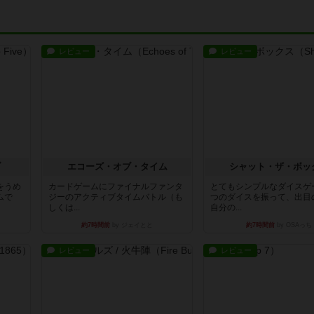
レビュー
レビュー
ブ
エコーズ・オブ・タイム
シャット・ザ・ボッ
をうめ
カードゲームにファイナルファンタ
とてもシンプルなダイスゲ
ムで
ジーのアクティブタイムバトル（も
つのダイスを振って、出目
しくは...
自分の...
約7時間前
by ジェイとと
約7時間前
by OSAっち
レビュー
レビュー