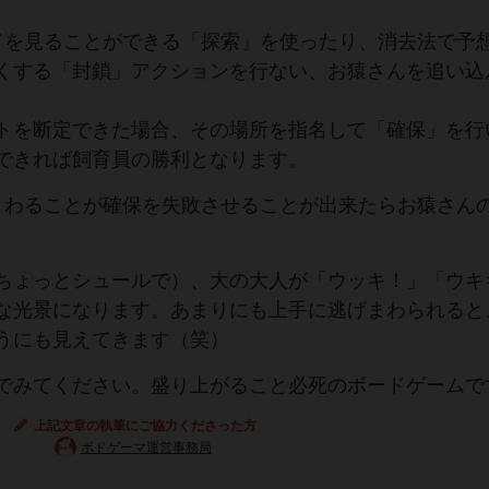
ドを見ることができる「探索」を使ったり、消去法で予
くする「封鎖」アクションを行ない、お猿さんを追い込
トを断定できた場合、その場所を指名して「確保」を行
できれば飼育員の勝利となります。
まわることが確保を失敗させることが出来たらお猿さん
ちょっとシュールで）、大の大人が「ウッキ！」「ウキ
な光景になります。あまりにも上手に逃げまわられると
うにも見えてきます（笑）
でみてください。盛り上がること必死のボードゲームで
上記文章の執筆にご協力くださった方
ボドゲーマ運営事務局