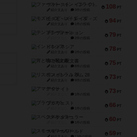
ファースト・イン・フライト
108
PT
紹介文あり
3件の投稿
モズビ－ズ・レイダ－ズ
94
PT
紹介文あり
1件の投稿
テンプテーション
79
PT
紹介文なし
2件の投稿
インドネシア
78
PT
紹介文あり
2件の投稿
宵と暁の呪文書
75
PT
紹介文あり
8件の投稿
リスボン・トラム 28
73
PT
紹介文あり
9件の投稿
アマナイト
73
PT
紹介文なし
1件の投稿
ブラヴェスト
66
PT
紹介文なし
1件の投稿
スペクタキュラー
60
PT
紹介文なし
1件の投稿
スモールワールド
59
PT
紹介文あり
13件の投稿