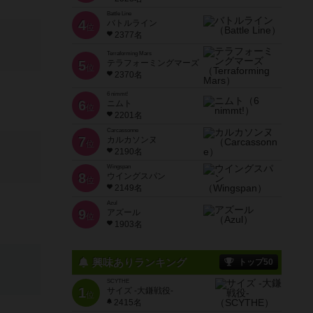
Battle Line
4
バトルライン
位
2377名
Terraforming Mars
5
テラフォーミングマーズ
位
2370名
6 nimmt!
6
ニムト
位
2201名
Carcassonne
7
カルカソンヌ
位
2190名
Wingspan
8
ウイングスパン
位
2149名
Azul
9
アズール
位
1903名
興味ありランキング
トップ50
SCYTHE
1
サイズ -大鎌戦役-
位
2415名