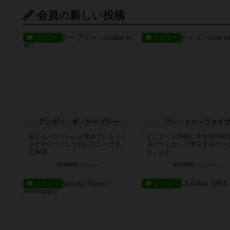
会員の新しい投稿
レビュー
レビュー
アンダー・ザ・テーブラー
ワン・トゥ・ファイ
笑えるバカゲームを集めているライ
とにかくお手軽にすき間時間
トゲーマーとしてのレビューです。
るゲームとして重宝するゲー
正体隠...
す。いわ...
約2時間前
by toyota
約3時間前
by nabekoh
レビュー
レビュー