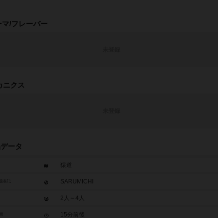
ーマ/フレーバー
未登録
カニクス
未登録
品データ
猿道
SARUMICHI
題表記
2人～4人
15分前後
間