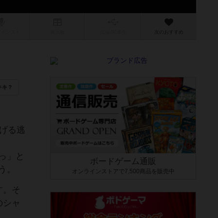
/インスト
掲示板
拡張/関連
作
次のおすすめ
キキ？
げる逃
っ」と
ボードゲーム通販
う。
オンラインストアで7,500商品を販売中
す。そ
のシャ