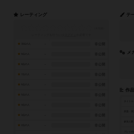
レーティング
テ
レーティングを行うには
ログイン
が必要です
-
非公開
10点の人
メ
-
非公開
9点の人
-
非公開
8点の人
-
非公開
7点の人
-
非公開
6点の人
作
-
非公開
5点の人
タイトル
-
非公開
4点の人
原題・英
-
非公開
3点の人
参加人数
-
非公開
2点の人
プレイ時