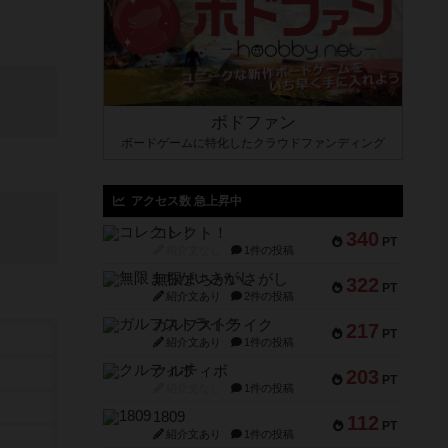
ボドファン
ボードゲームに特化したクラウドファンディング
アクセス数 急上昇中
コレクト！
340
PT
紹介文なし
1件の投稿
無限まちがいさがし
322
PT
紹介文あり
2件の投稿
ガルフストライク
217
PT
紹介文あり
1件の投稿
クルティボ
203
PT
紹介文なし
1件の投稿
1809
112
PT
紹介文あり
1件の投稿