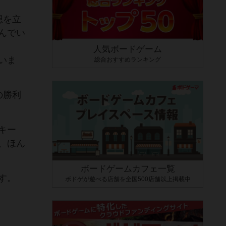
想を立
んでい
人気ボードゲーム
いま
総合おすすめランキング
の勝利
キー
、ほん
ボードゲームカフェ一覧
す。
ボドゲが遊べる店舗を全国500店舗以上掲載中