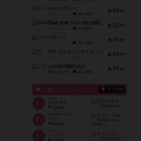
ギャンブラー
58
PT
紹介文なし
2件の投稿
Bitter End ブタペスト救出作戦
52
PT
紹介文なし
1件の投稿
ラピード
46
PT
紹介文なし
1件の投稿
ザ・フラッフィー・ライト
44
PT
紹介文なし
0件の投稿
ふたつの城の物語
39
PT
紹介文あり
6件の投稿
お気に入りランキング
トップ50
Splendor
1
宝石の煌き
位
4040名
Die Siedler von Catan
2
カタン
位
3616名
Dominion
3
ドミニオン
位
2528名