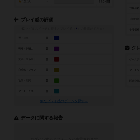
-
非公開
1点の人
対象年齢
プレイ感の評価
発売時期
トグルスイッチを押すとプレイ感（
※
）の投票ができます
参考価格
0
運・確率
ク
0
戦略・判断力
0
交渉・立ち回り
ゲームデ
0
心理戦・ブラフ
アートワ
0
攻防・戦闘
関連企業
0
アート・外見
似たプレイ感のゲームを探す→
データに関する報告
ログインするとフォームが表示されます