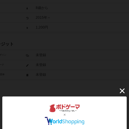
8歳から
2015年～
1,200円
レジット
未登録
ザイン
未登録
ーク
未登録
/団体