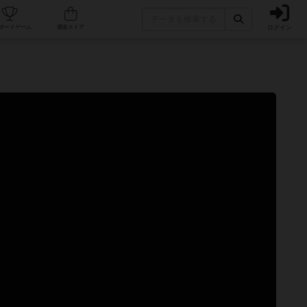
ログイン
カフェ/店舗
人気ボードゲーム
通販ストア