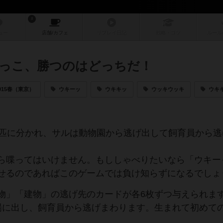
8
ュー
店舗/
カフェ
リプレイ
日記
戦略
・コツ
ルール
っこ、勝つのはどっちだ！
015春（東京）
ウキーッ
ウキキッ
ウッキウッキ
ウキ
3匹に分かれ、サルは動物園から逃げ出して飼育員から逃
ら喋ってはいけません。もししゃべりたいなら「ウキー
せるのであればこのゲームでは負け知らずになるでしょ
物」「建物」の逃げ先のカードが各6枚ずつ与えられま
場に出し、飼育員から逃げまわります。生まれて初めて