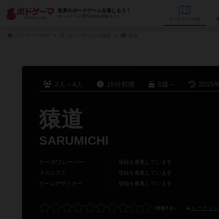
世界のボードゲームを楽しもう！
ボードゲーム専門の総合情報サイト
データベース
検
ボドゲーマTOP
ボードゲームの検索
猿道
2人～4人
15分前後
8歳～
2015
猿道
SARUMICHI
テーマ/フレーバー
：
登録を募集しています
メカニクス
：
登録を募集しています
ゲームデザイナー
：
登録を募集しています
レーティン