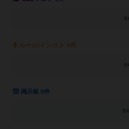
投
ルール/インスト 0件
投
掲示板 0件
投