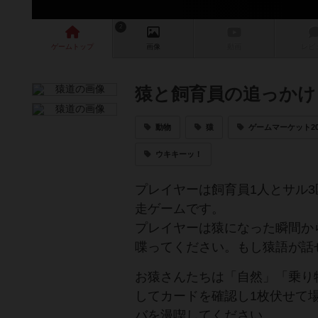
2
ゲーム
トップ
画像
動画
レビ
猿と飼育員の追っかけ
動物
猿
ゲームマーケット2
ウキキーッ！
プレイヤーは飼育員1人とサル
走ゲームです。
プレイヤーは猿になった瞬間か
喋ってください。もし猿語が話
お猿さんたちは「自然」「乗り
してカードを確認し1枚伏せて
バを漫喫してください。