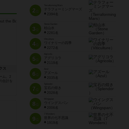
Terraforming Mars
2
テラフォーミングマーズ
位
2394名
Stone Garden
3
枯山水
位
2281名
Viticulture
4
ワイナリーの四季
位
2272名
Agricola
5
アグリコラ
位
2119名
クス
Azul
6
アズール
位
ーム。2
2035名
の合計を
Splendor
7
宝石の煌き
位
2028名
Wingspan
8
ウイングスパン
位
2006名
7 Wonders
9
世界の七不思議
位
1919名