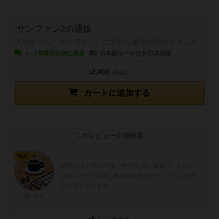
サンファン2の通販
人気ゲーム「サンファン」に新たな建物が加わりました
1～2営業日以内に発送
日本語ルール付き/日本語版
2,400
¥
（税込）
カートに追加する
このレビューの投稿者
仙人
家庭では子供(小学生、中学生)含む家族で、会社で
は大人だけでも楽しめる軽量級のボードゲームを中
心に遊んでいます。
ぼーひー