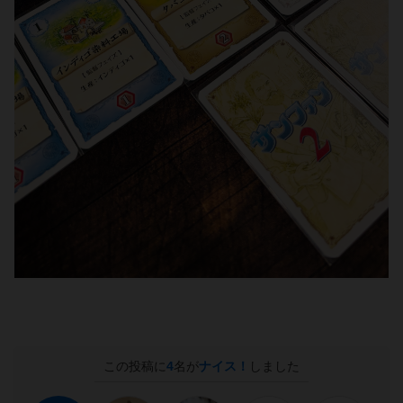
この投稿に
4
名が
ナイス！
しました