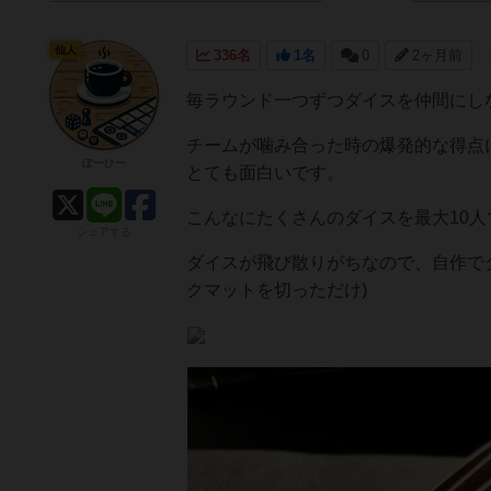
仙人
336名
1名
0
2ヶ月前
毎ラウンド一つずつダイスを仲間にし
チームが噛み合った時の爆発的な得点
ぼーひー
とても面白いです。
こんなにたくさんのダイスを最大10人
シェアする
ダイスが飛び散りがちなので、自作で
クマットを切っただけ)