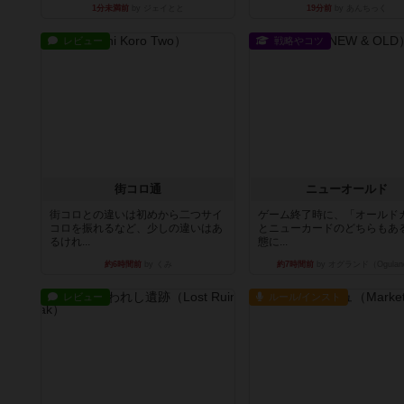
1分未満前
by ジェイとと
19分前
by あんちっく
レビュー
戦略やコツ
街コロ通
ニューオールド
街コロとの違いは初めから二つサイ
ゲーム終了時に、「オールド
コロを振れるなど、少しの違いはあ
とニューカードのどちらもある
るけれ...
態に...
約6時間前
by くみ
約7時間前
by オグランド（Ogulan
レビュー
ルール/インスト