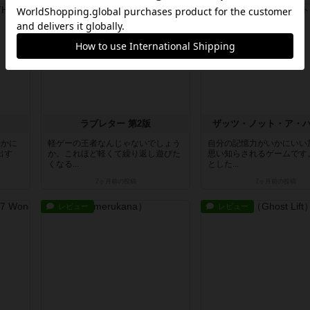
レビュー
レビュー
ラブレター 第2版
ザッツ・ノット・ア・
いかに
軽ゲーの王者なんじゃないでしょう
自分の記憶力がいかにいい
出す
か。これほど軽くて繰り返し遊びた
思い知らされるゲームです
くなる...
とした...
7ヶ月前
の投稿
7ヶ月前
の投稿
レビュー
レビュー