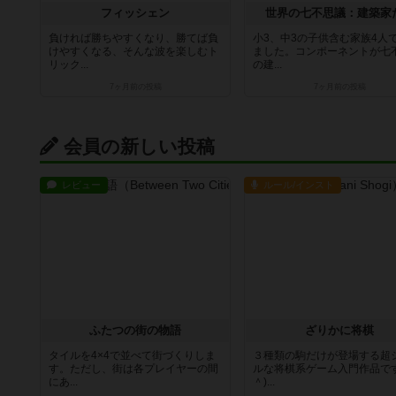
フィッシェン
世界の七不思議：建築家
負ければ勝ちやすくなり、勝てば負
小3、中3の子供含む家族4人
けやすくなる、そんな波を楽しむト
ました。コンポーネントが七
リック...
の建...
7ヶ月前
の投稿
7ヶ月前
の投稿
会員の新しい投稿
レビュー
ルール/インスト
ふたつの街の物語
ざりかに将棋
タイルを4×4で並べて街づくりしま
３種類の駒だけが登場する超
す。ただし、街は各プレイヤーの間
ルな将棋系ゲーム入門作品です
にあ...
＾)...