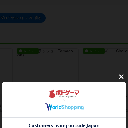
ンダロイヤルのトップに戻る
レビュー
レビュー
トーネードスプラッシュ
チャレンジャーズ
違いを
これは面白い。家族4人(夫婦、中3
大人8人でプレイしました。
感を味
娘、小3息子)でプレイしました。ボ
全くの初心者からある程度
ー...
人ま...
5ヶ月前
の投稿
6ヶ月前
の投稿