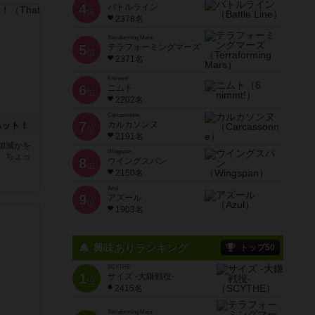
4
バトルライン
位
2378名
Terraforming Mars
5
テラフォーミングマーズ
位
2371名
6 nimmt!
6
ニムト
位
2202名
Carcassonne
7
カルカソンヌ
ハット！
位
2191名
加減かを
Wingspan
。ちょっ
8
ウイングスパン
位
2150名
Azul
9
アズール
位
1903名
興味ありランキング
トップ50
SCYTHE
1
サイズ -大鎌戦役-
位
2415名
Terraforming Mars