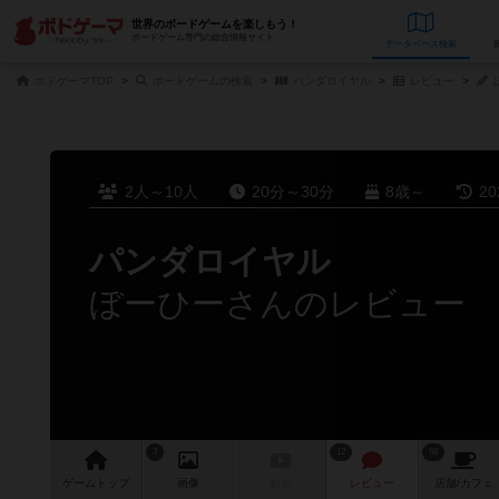
世界のボードゲームを楽しもう！
ボードゲーム専門の総合情報サイト
データベース
検
ボドゲーマTOP
ボードゲームの検索
パンダロイヤル
レビュー
2人～10人
20分～30分
8歳～
2
パンダロイヤル
ぼーひーさんのレビュー
3
12
68
ゲーム
トップ
画像
動画
レビュー
店舗/
カフェ