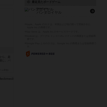
最近見たボードゲーム
Panda Royale
パンダロイヤル
※Apple、Apple のロゴ は、米国および他の国々で登録された
Apple Inc.の商標です。
※App Store は、Apple Inc.のサービスマークです。
※Android は、グーグル インコーポレイテッドの商標または登録商
標です。
※Google Play とそのロゴは、Google Inc.の商標または登録商標で
す。
から、超
感じ。パ
ーム家族)