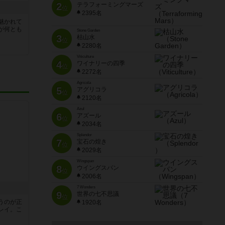
2
テラフォーミングマーズ
位
2395名
魅かれて
が何とも
Stone Garden
3
枯山水
位
2280名
Viticulture
4
ワイナリーの四季
位
2272名
Agricola
5
アグリコラ
位
2120名
Azul
6
アズール
位
2034名
Splendor
7
宝石の煌き
位
2029名
Wingspan
8
ウイングスパン
位
2006名
7 Wonders
9
世界の七不思議
位
うのが正
1920名
レイ。こ