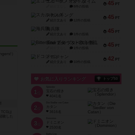
エコーズ・オブ・タイム
45
PT
紹介文なし
8件の投稿
スカルキング
45
PT
紹介文あり
12件の投稿
海兵隊
45
PT
紹介文あり
1件の投稿
Bitter End ブタペスト救出作戦
45
PT
紹介文なし
1件の投稿
ドコジャン
42
PT
紹介文あり
10件の投稿
お気に入りランキング
トップ50
Splendor
1
宝石の煌き
位
4041名
！
Die Siedler von Catan
2
カタン
位
3616名
TCGは
経験した
Dominion
3
ドミニオン
位
2530名
Battle Line