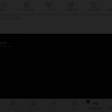
索
新着レビュー
ボードゲーム会
コミュニティ
掲示板一覧
ぼーひーさんの投稿
024年～
1
リプレイ
日記
戦略
・コツ
ルール
/インスト
掲示板
拡張/関連
作
次