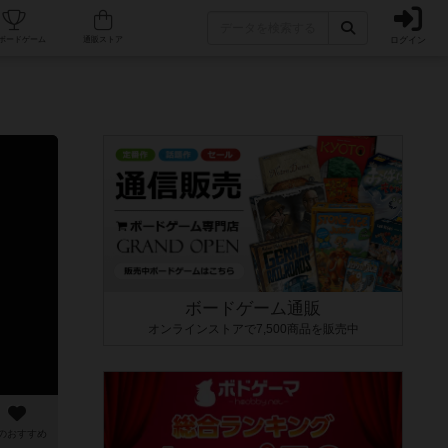
ログイン
カフェ/店舗
人気ボードゲーム
通販ストア
ボードゲーム通販
オンラインストアで7,500商品を販売中
のおすすめ