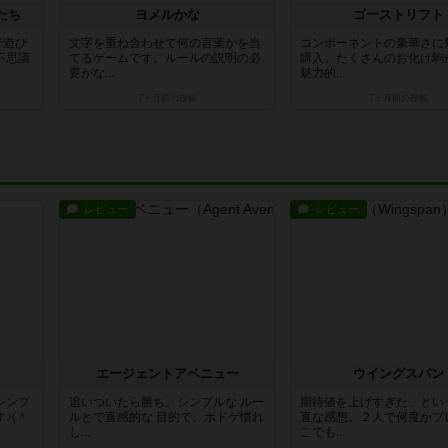
たち
ヨメルかな
ゴーストリフト
で遊び
文字を重ね合わせて何の言葉かを当
コンポーネントの豪華さに
不思議
てるゲームです。ルールの説明の必
購入。たくさんのお化け駒
要がな...
魅力的...
7ヶ月前
の投稿
7ヶ月前
の投稿
レビュー
レビュー
エージェントアベニュー
ウイングスパン
シンプ
追いついたら勝ち。シンプルな ルー
期待値を上げすぎた、とい
♪(＾
ルとで直感的な 目的で、ボドゲ慣れ
直な感想。２人で何度かプ
し...
こでも...