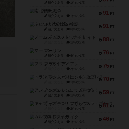
PT
紹介文あり
1件の投稿
南北戦争
91
PT
紹介文あり
1件の投稿
ふたつの城の物語
91
PT
紹介文あり
6件の投稿
ノームズ・アット・ナイト
88
PT
紹介文なし
1件の投稿
マーリン
76
PT
紹介文あり
6件の投稿
フラットアイアン
75
PT
紹介文なし
2件の投稿
トランスオリエント・エクスプレス
70
PT
紹介文なし
1件の投稿
アンブッシュ！：ムーブアウト！
59
PT
紹介文あり
1件の投稿
キャプテン・フリップ：イスラ・ボンバ
51
PT
紹介文なし
2件の投稿
ガルフストライク
46
PT
紹介文あり
1件の投稿