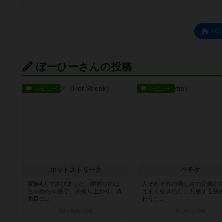
パ
ぼーひーさんの投稿
レビュー
レビュー
ホットストリーク
ペチケ
家族4人で遊びました。噂通りのは
人それぞれの美しさの定義の
ちゃめちゃ感で、大盛り上がり。真
うまく引き出し、共感する快
面目に...
わうこ...
約2ヶ月前
の投稿
5ヶ月前
の投稿