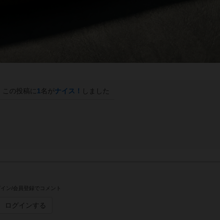
この投稿に
1
名が
ナイス！
しました
イン/会員登録でコメント
ログインする