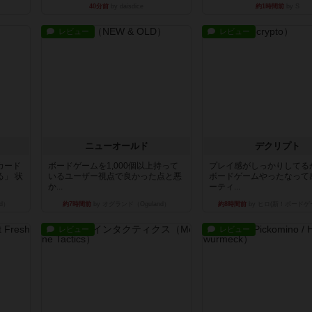
40分前
by daisdice
約1時間前
by S
レビュー
レビュー
ニューオールド
デクリプト
カード
ボードゲームを1,000個以上持って
プレイ感がしっかりしてる
」 状
いるユーザー視点で良かった点と悪
ボードゲームやったなって
か...
ーティ...
d）
約7時間前
by オグランド（Oguland）
約8時間前
by ヒロ(新！ボードゲ
レビュー
レビュー