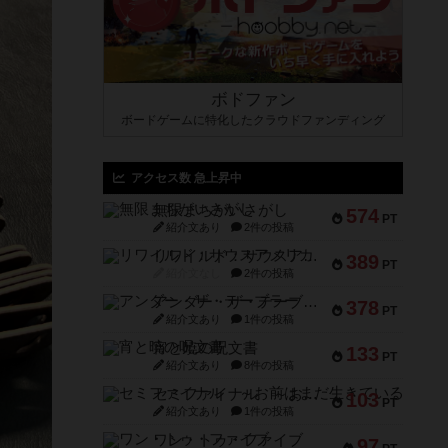
ボドファン
ボードゲームに特化したクラウドファンディング
アクセス数 急上昇中
無限まちがいさがし
574
PT
紹介文あり
2件の投稿
リワイルド：サウスアメリカ
389
PT
紹介文なし
2件の投稿
アンダー・ザ・テーブラー
378
PT
紹介文あり
1件の投稿
宵と暁の呪文書
133
PT
紹介文あり
8件の投稿
セミファイナル ～お前はまだ生きている～
103
PT
紹介文あり
1件の投稿
ワン・トゥ・ファイブ
97