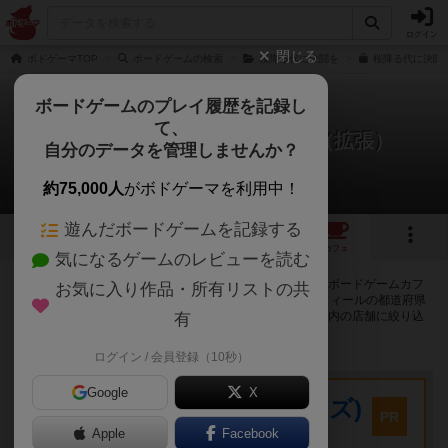
ログイン
閉じる
ボドゲーマTOP
ボードゲームの検索
桜降る代に決闘を
桜降る代に決闘
ボードゲームのプレイ履歴を記録し
て、
桜降る代に決闘を：夜天会心（拡張）
自分のデータを管理しませんか？
17店のカフェ/スペースが提供中
約75,000人
がボドゲーマを利用中！
遊んだボードゲームを記録する
1
3
18
トップ
画像
動画
レビュー
カフェ
気になるゲームのレビューを読む
桜降る代に決闘を：夜天会心（拡張）で遊ぶことができるボードゲームカフ
お気に入り作品・所有リストの共
ェ・プレイスペースが17店登録されています。公開プロフィールの都道府県
が設定されたアカウントでログインすると、同じ都道府県内の店舗に絞り込
有
むボタンが表示されます。
ログイン / 会員登録（10秒）
プレイスペース
Google
X
キウイ！(旧:キウイゲームズ)
PR
大阪府大阪市中央区森ノ宮中央2-8-2 永田中央ビル2階
Apple
Facebook