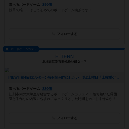
遊べるボードゲーム
290個
浅草で唯一、そして初めてのボードゲーム喫茶です！
フォローする
ボードゲームカフェ
ELTERN
北海道江別市野幌松並町２－７
[NEW] [第4回]エルターン毎月恒例!?にしたい 第2土曜日「土曜重ゲーで遊ぼう会!?」(ベテランさん寄り)（2019年12月11日 00時06分）
遊べるボードゲーム
220個
江別市内の大学生が経営するボードゲームカフェ？！ 落ち着いた雰囲
気と手作りの内装に包まれてゆっくりとした時間を過ごしませんか？
フォローする