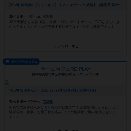
[NEW] 3/25(金) 【ツォルキン】【マルコポーロの旅路】（静岡県 富士市 ゲームスペースあなーば）（2022年03月17日 21時11分）
遊べるボードゲーム
416個
JR富士駅から徒歩10分。毎週、人狼、ボードゲーム、TCGなどでにぎ
わってます！お客さんが主催する個性的なイベントも豊富ですよ！
フォローする
ボードゲームカフェ
ゲームカフェRE:PLAY
静岡県浜松市中区寺島町261イーストメゾン1F
[NEW] なゆさんゲーム会（2021年12月29日 12時43分）
遊べるボードゲーム
722個
初めてのお客様もおひとり様も大歓迎です！ 浜松駅南口から徒歩5分。
駐車場有。食事、お菓子持ち込みOK！土足禁止で店内禁煙となりま
す。...