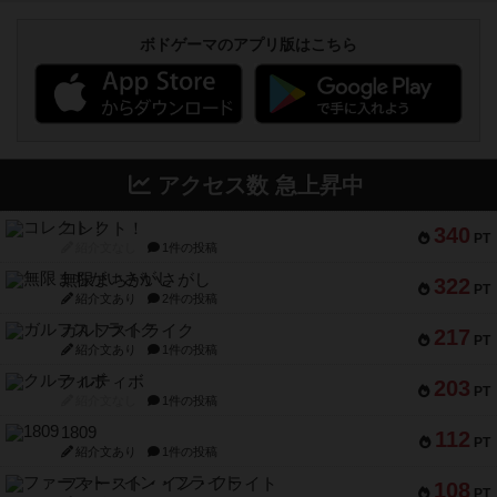
ボドゲーマのアプリ版はこちら
アクセス数 急上昇中
コレクト！
340
PT
紹介文なし
1件の投稿
無限まちがいさがし
322
PT
紹介文あり
2件の投稿
ガルフストライク
217
PT
紹介文あり
1件の投稿
クルティボ
203
PT
紹介文なし
1件の投稿
1809
112
PT
紹介文あり
1件の投稿