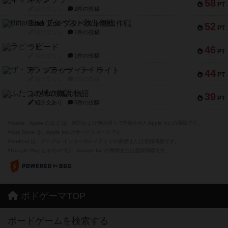
ギャンブラー
58
PT
紹介文なし
2件の投稿
Bitter End ブタペスト救出作戦
52
PT
紹介文なし
1件の投稿
ラピード
46
PT
紹介文なし
1件の投稿
ザ・フラッフィー・ライト
44
PT
紹介文なし
0件の投稿
ふたつの城の物語
39
PT
紹介文あり
6件の投稿
※Apple、Apple のロゴ は、米国および他の国々で登録されたApple Inc.の商標です。
※App Store は、Apple Inc.のサービスマークです。
※Android は、グーグル インコーポレイテッドの商標または登録商標です。
※Google Play とそのロゴは、Google Inc.の商標または登録商標です。
ボドゲーマTOP