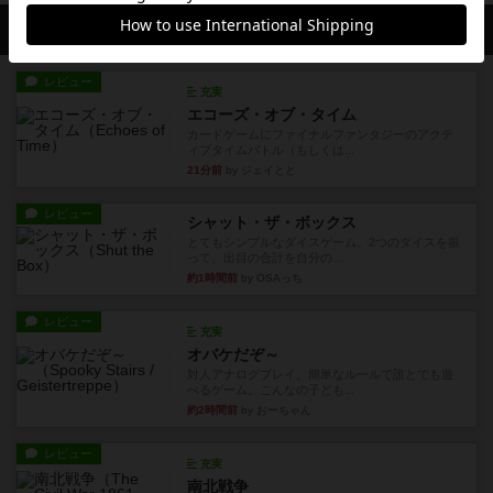
会員の新しい投稿
レビュー
充実
エコーズ・オブ・タイム
カードゲームにファイナルファンタジーのアクテ
ィブタイムバトル（もしくは...
21分前
by ジェイとと
レビュー
シャット・ザ・ボックス
とてもシンプルなダイスゲーム。2つのダイスを振
って、出目の合計を自分の...
約1時間前
by OSAっち
レビュー
充実
オバケだぞ～
対人アナログプレイ。簡単なルールで誰とでも遊
べるゲーム。こんなの子ども...
約2時間前
by おーちゃん
レビュー
充実