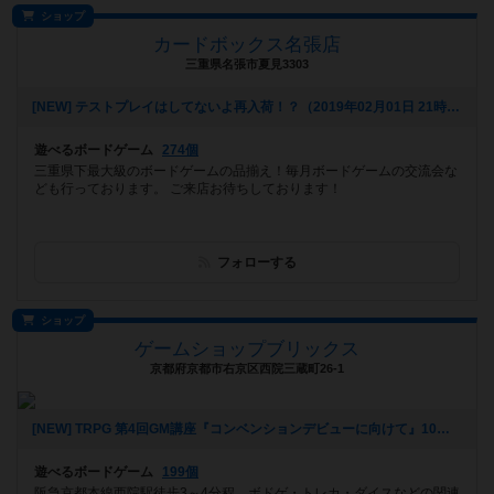
ショップ
カードボックス名張店
三重県名張市夏見3303
[NEW] テストプレイはしてないよ再入荷！？（2019年02月01日 21時48分）
遊べるボードゲーム
274個
三重県下最大級のボードゲームの品揃え！毎月ボードゲームの交流会な
ども行っております。 ご来店お待ちしております！
フォローする
ショップ
ゲームショップブリックス
京都府京都市右京区西院三蔵町26-1
[NEW] TRPG 第4回GM講座『コンベンションデビューに向けて』10月実施分 講師:Una（2018年09月03日 21時49分）
遊べるボードゲーム
199個