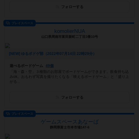
フォローする
プレイスペース
komolierNUA
山口県周南市富田新町二丁目3番10号
[NEW] ゆるボドゲ部（2022年07月14日 22時29分）
遊べるボードゲーム
49個
「海・森・空」３種類のお部屋でボードゲームができます。飲食持ち込
みok。おもわず写真を撮りたくなる「映えるボードゲーム」と「盛り上
がる...
フォローする
プレイスペース
ゲームスペースあなーば
静岡県富士市本市場147-6