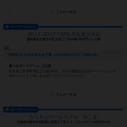
フォローする
ボードゲームカフェ
JELLY JELLY CAFE 名古屋大須店
愛知県名古屋市中区大須三丁目18番8号赤門ビル２階
[NEW] KLASK日本大会予選（2024年04月22日 19時43分）
遊べるボードゲーム
323個
名古屋上前津駅南口より徒歩4分。３００種類以上のボードゲームで子
供から大人まで楽しめるボードゲームカフェです。
フォローする
ボードゲームカフェ
かくれがゲームカフェ ゆこる
北海道札幌市中央区南１条西５丁目１６ プレジデント松井100 B1