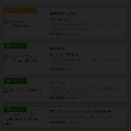
約8時間前
by Chaco
ルール/インスト
画像付き
充実
パーミッド
おばあちゃんは猫が大好きです!しかし、あまりに
も多くの猫を飼っているた...
約8時間前
by jurong
レビュー
画像付き
オラパ・マイン
お気に入りのplayte製です。オラパスペースから
やり、気に入りました...
約9時間前
by くみ
レビュー
マーリン
４人プレイ。インスト1時間プレイ2時間半。結構
ダイス運と手札のカード運...
約10時間前
by oliber
レビュー
アンブッシュ！：シルバースター
1987年にVictory Gamesが出版した『Silver Sta...
約10時間前
by Chaco