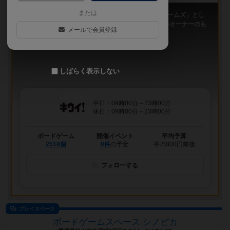
または
「キウイ！」は、2011年9月大阪日本橋で「キウイゲームズ」とし
てスタートしたボードゲームカフェです。 今は新しいオーナーのも
メールで会員登録
と、無...
しばらく表示しない
平日：09時00分～23時00分
休日：09時00分～23時00分
ボードゲーム
開催イベント
平均予算
2518個
0件
の予定
平均800円前後
フォローする
プレイスペース
ボードゲームスペース シノピカ