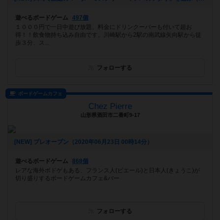
遊べるボードゲーム
497個
１０００円で一日中遊び放題、料金にドリンクーバーも付いて超お
得！！飲食物持ち込み自由です。川崎駅から2駅の南武線矢向駅から徒
歩３分、ス...
フォローする
ボードゲームカフェ
Chez Pierre
山形県酒田市二番町9-17
[NEW] プレオープン（2020年06月23日 00時14分）
遊べるボードゲーム
868個
レアな海外ボドゲもある、フランス人(ピエール)と日本人(きょうこ)が
切り盛りするボードゲームカフェ&バー
フォローする