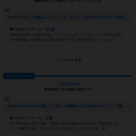
愛媛県松山市木屋町3丁目8-7サンドリヨン1F
[NEW] 3月もご利用ありがとうございました（2026年03月30日 15時38分）
遊べるボードゲーム
363個
1時間500円から利用可能 フリータイム&フリードリンクで時間を気に
せず重量級～軽量級まで遊び放題!! 平日は予約営業となってます...
フォローする
プレイスペース
LittleSpell
岐阜県郡上市白鳥町白鳥157-34
[NEW] LittleSpellで過ごした楽しい時間をぜひGoogleのクチコミで教えてください。（2026年03月23日 13時23分）
遊べるボードゲーム
31個
2018/06/16に長良川線、美濃白鳥駅前徒歩1分の場所に開店致しまし
た。 各種TCGや、ボードゲーム取り扱いしております。 ■...