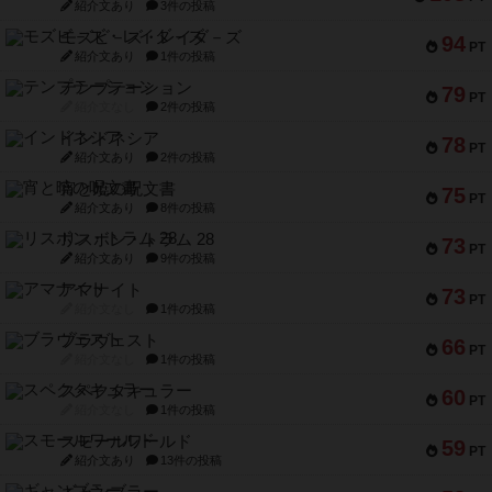
ファースト・イン・フライト
108
PT
紹介文あり
3件の投稿
モズビ－ズ・レイダ－ズ
94
PT
紹介文あり
1件の投稿
テンプテーション
79
PT
紹介文なし
2件の投稿
インドネシア
78
PT
紹介文あり
2件の投稿
宵と暁の呪文書
75
PT
紹介文あり
8件の投稿
リスボン・トラム 28
73
PT
紹介文あり
9件の投稿
アマナイト
73
PT
紹介文なし
1件の投稿
ブラヴェスト
66
PT
紹介文なし
1件の投稿
スペクタキュラー
60
PT
紹介文なし
1件の投稿
スモールワールド
59
PT
紹介文あり
13件の投稿