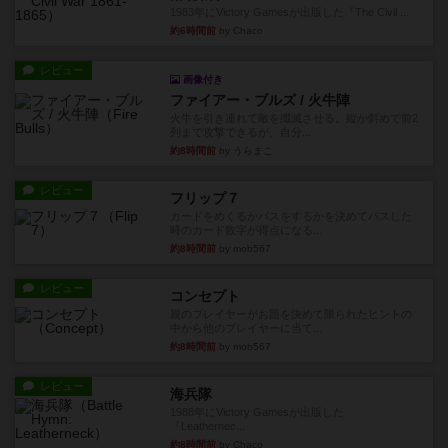
南北戦争
1983年にVictory Gamesが出版した『The Civil ...
約6時間前
by Chaco
レビュー
画像付き
ファイアー・ブルズ / 火牛陣
火牛を引き連れて敵を殲滅させる。縦か斜めで前2
列まで攻撃できるが、自分...
約8時間前
by うらまこ
レビュー
フリップ７
カードをめくるかパスをするかを決めてパスした
時のカード数字が得点になる...
約8時間前
by mob567
レビュー
コンセプト
親のプレイヤーがお題を決めて限られたヒントの
中から他のプレイヤーに当て...
約8時間前
by mob567
レビュー
海兵隊
1988年にVictory Gamesが出版した
『Leathernec...