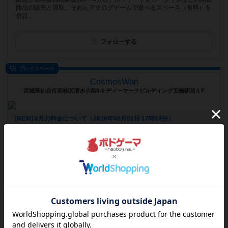
阪急京都本線西院駅徒歩3～4分程。ボドゲ・トレカ・ダイスなどの関連
商品の販売と買取。それらアナログゲームで遊べるスペース（有料）を
併設...
フォローする
プレイスペース
CosmosWan
宮城県仙台市若林区清水小路8-2 ディーマークビルディング五橋駅前１F
[NEW] 8月の料金について（2018年08月01日 17時28分）
遊べるボードゲーム
1511個
仙台市営地下鉄南北線・五橋駅北1出口そばのボードゲームショップ
「CosmosWan」です。
フォローする