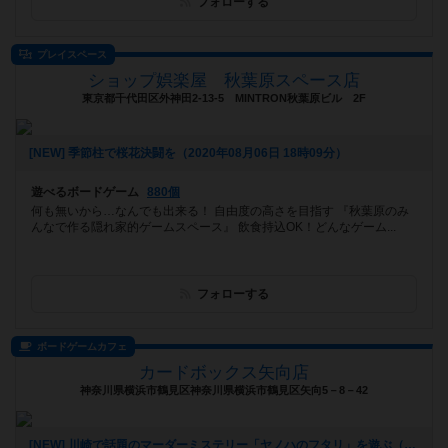
フォローする
プレイスペース
ショップ娯楽屋 秋葉原スペース店
東京都千代田区外神田2-13-5 MINTRON秋葉原ビル 2F
[NEW] 季節柱で桜花決闘を（2020年08月06日 18時09分）
遊べるボードゲーム
880個
何も無いから…なんでも出来る！ 自由度の高さを目指す 『秋葉原のみ
んなで作る隠れ家的ゲームスペース』 飲食持込OK！どんなゲーム...
フォローする
ボードゲームカフェ
カードボックス矢向店
神奈川県横浜市鶴見区神奈川県横浜市鶴見区矢向5－8－42
[NEW] 川崎で話題のマーダーミステリー「ヤノハのフタリ」を遊ぶ（2020年07月26日 15時36分）