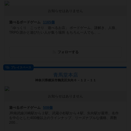
お知らせはありません
遊べるボードゲーム
1165個
「ゆっくり こっそり 遊べるお店」 ボードゲーム、謎解き、人狼、
TRPG 誰かと遊びたい人が集う場所 もちろん一人でも、...
フォローする
プレイスペース
青馬堂本店
神奈川県横浜市鶴見区矢向６－１２－１１
お知らせはありません
遊べるボードゲーム
508個
JR南武線川崎駅から２駅、武蔵小杉駅から４駅、矢向駅が最寄。名作
を中心とした400種以上のラインナップ、リーズナブルな価格、席数
200...