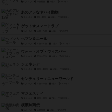
3人～7人
45分前後
10歳～
2001年～
あのアレなヤバイ動物
3人～6人
5分～15分
10歳～
2018年～
ゲット★スマートラブ
1人～8人
30分～40分
14歳～
2016年～
ヘブン＆エール
2人～4人
60分～90分
12歳～
2017年～
ウォー・オブ・ウィスパー
2人～4人
30分～60分
14歳～
2019年～
ジェネシア
1人～5人
40分～100分
12歳～
2020年～
センチュリー：ニューワールド
2人～4人
30分～45分
8歳～
2019年～
マジェスティ
2人～4人
20分～40分
7歳～
2017年～
横濱紳商伝
2人～4人
90分前後
12歳～
2016年～