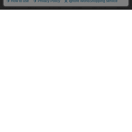
東京都のボードゲームカフェ
神奈川県のボードゲームカフェ
大阪府のボードゲームカフェ
京都府のボードゲームカフェ
愛知県のボードゲームカフェ
福岡県のボードゲームカフェ
北海道のボードゲームカフェ
オーナー・店長の方へ
運営者情報