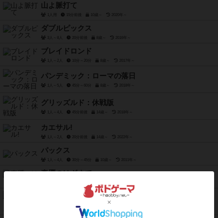
山よ脈打て
1人用
15分前後
10歳～
2020年～
ダブルピックス
3人～8人
20分前後
8歳～
2016年～
ブレイドロンド
1人～2人
10分～20分
8歳～
2017年～
パンデミック：ローマの落日
1人～5人
45分～60分
8歳～
2018年～
グリッズルド：休戦版
1人～4人
45分前後
14歳～
2018年～
カエサル!
1人～2人
20分前後
14歳～
2022年～
パックス
1人～4人
30分～45分
10歳～
2011年～
真贋のはざまで
4人～9人
40分～90分
12歳～
2018年～
タイムストーリーズ
2人～4人
90分前後
12歳～
2015年～