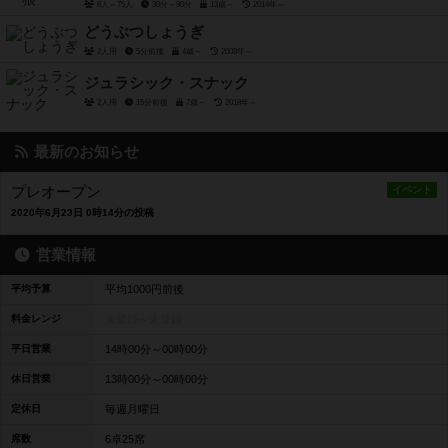
6人～75人
30分～90分
13歳～
2014年～
どうぶつしょうぎ
2人用
5分前後
4歳～
2008年～
ジュラシック・スナック
2人用
15分前後
7歳～
2018年～
最新のお知らせ
プレオープン
イベント
2020年6月23日 0時14分の投稿
営業情報
平均予算
平均1000円前後
料金レンジ
未登録～
未登録
平日営業
14時00分～00時00分
休日営業
13時00分～00時00分
定休日
毎週月曜日
席数
6卓25席