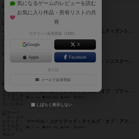
気になるゲームのレビューを読む
宝石の煌き：ポケモン
お気に入り作品・所有リストの共
2人～4人
30分前後
10歳～
2023年～
有
マーベル・ユナイテッド：インフィニティガントレット
ログイン / 会員登録（10秒）
1人～4人
30分～45分
14歳～
2021年～
Google
X
Apple
Facebook
マーベル・ユナイテッド：リターン・シニスターシックス
1人～4人
30分～45分
14歳～
2021年～
または
メールで会員登録
マーベル・ユナイテッド：ライズ・オブ・ブラックパンサー
1人～4人
30分～45分
14歳～
2021年～
しばらく表示しない
マーベル・ユナイテッド：テイルズ・オブ・アスガルド
1人～4人
30分～45分
14歳～
2021年～