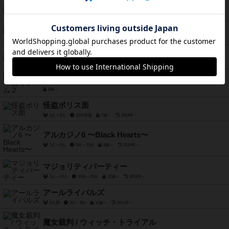
ミラリス
3人～6人
10分～20分
8歳～
2017年～
ウォッチャ
2人～6人
15分前後
5歳～
2015年～
なつめも
3人～6人
30分～45分
8歳～
2019年～
はぁって言うゲーム２
8歳～
怪盗ポリス面
3人～6人
10分前後
7歳～
2019年～
アルカジノ6 〜Black Hearts〜
3人～6人
5分～15分
9歳～
2018年～
マジョリティパーティー
3人～10人
10分～15分
10歳～
2016年～
アールライバルズ
2人用
3分～8分
10歳～
2011年～
魔女裁判 / ウィッチ・トライアル