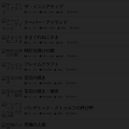
ザ・イニシアティブ
1人～4人
30分～60分
8歳～
2021年～
クーパー・アイランド
2人～4人
60分～120分
12歳～
2019年～
きまぐれねこさま
2人～4人
20分～30分
8歳～
2017年～
時計仕掛けの館
2人～3人
15分～30分
8歳～
2022年～
フレイムクラフト
1人～5人
60分前後
14歳～
2022年～
宝石の煌き
2人～4人
30分前後
10歳～
2014年～
宝石の煌き：都市
2人～4人
30分前後
10歳～
2017年～
パンデミック：クトゥルフの呼び声
2人～4人
40分前後
14歳～
2016年～
究極の人狼