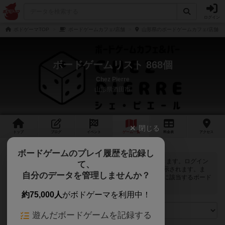
ログイン
ボドゲーマTOP
ボードゲームカフェ/店舗
山形県のボードゲームカフェ/店舗
ボードゲームリスト 868個
Chez Pierre
山形県酒田市
閉じる
トップ
ブログ
イベント
ゲーム
一覧
料金
表
アクセス
ボードゲームのプレイ履歴を記録し
Chez Pierreでは
868
個のボードゲームで遊ぶことができます。ログイン
て、
すると自分のマイボードゲームに登録できるボタンが表示されます。ま
自分のデータを管理しませんか？
た、マイボードゲームの「興味あり」と「お気に入り」に該当するボード
ゲームがピックアップされるようになります。
約75,000人
がボドゲーマを利用中！
遊んだボードゲームを記録する