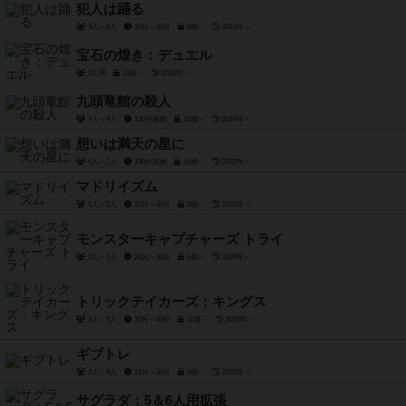
犯人は踊る
3人～8人
10分～20分
8歳～
2013年～
宝石の煌き：デュエル
2人用
10歳～
2022年～
九頭竜館の殺人
7人～9人
120分前後
15歳～
2019年～
想いは満天の星に
6人～7人
180分前後
15歳～
2022年～
マドリイズム
1人～5人
10分～20分
8歳～
2021年～
モンスターキャプチャーズ トライ
2人～5人
20分～30分
8歳～
2020年～
トリックテイカーズ：キングス
2人～5人
30分～40分
10歳～
2023年～
ギブトレ
2人～4人
15分～30分
9歳～
2023年～
サグラダ：5＆6人用拡張