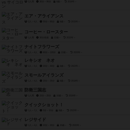
2人用
30分～90分
8歳～
2016年～
エア・アライアンス
2人～4人
50分～90分
8歳～
2015年～
コーヒー・ロースター
1人用
30分前後
12歳～
2015年～
ナイトフラワーズ
1人～4人
60分～120分
12歳～
2023年～
レキシオ ネオ
2人～5人
20分～40分
8歳～
2022年～
スモールアイランズ
1人～4人
20分～35分
8歳～
2018年～
防衛三国志
1人用
15分～20分
10歳～
2016年～
クイックショット！
1人～7人
5分～10分
8歳～
2022年～
レジサイド
1人～4人
10分～30分
10歳～
2020年～