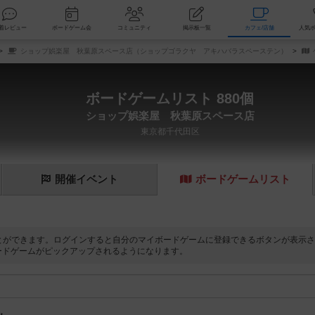
索
新着レビュー
ボードゲーム会
コミュニティ
掲示板一覧
カ
ショップ娯楽屋 秋葉原スペース店（ショップゴラクヤ アキハバラスペーステン）
ボードゲームリスト 880個
ショップ娯楽屋 秋葉原スペース店
東京都千代田区
開催
イベント
ボード
ゲーム
リスト
とができます。ログインすると自分のマイボードゲームに登録できるボタンが表示さ
ードゲームがピックアップされるようになります。