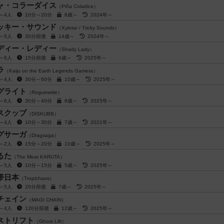
ャ・コラーダイス
（Piña Coladice）
人～4人
10分～20分
8歳～
2024年～
ッキー・サウンド
（Xylotar / Tricky Sounds）
人～5人
30分前後
14歳～
2024年～
ディー・レディー
（Shady Lady）
人～6人
15分前後
6歳～
2025年～
ラ
（Kaiju on the Earth Legends Gamera）
人～4人
30分～60分
10歳～
2025年～
グライト
（Roguewrite）
人～6人
30分～40分
8歳～
2025年～
スクッブ
（DISKUBB）
人～4人
10分～30分
7歳～
2021年～
グサーガ
（Dragsaga）
人～2人
15分～20分
10歳～
2025年～
るた
（The Meat KARUTA）
人～5人
10分～15分
5歳～
2025年～
帯日本
（Tropichaos）
人～5人
20分前後
7歳～
2025年～
チェイン
（MAGI CHAIN）
人～4人
120分前後
12歳～
2025年～
ストリフト
（Ghost Lift）