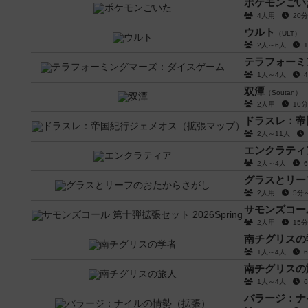
ポケモンごい
4人用
20
ウルト
（ULT）
2人～6人
テラフォーミ
1人～4人
双潭
（Soutan）
2人用
10
ドラスレ：帝
2人～11人
エンクラティ
2人～4人
グラスとリー
2人用
5分
サモンズコール 
2人用
15
南チグリスの
1人～4人
南チグリスの
1人～4人
バラージ：ナ