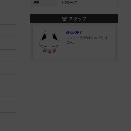
席数
７卓24+6席
スタッフ
shopGRY
コメントが登録されていま
せん。