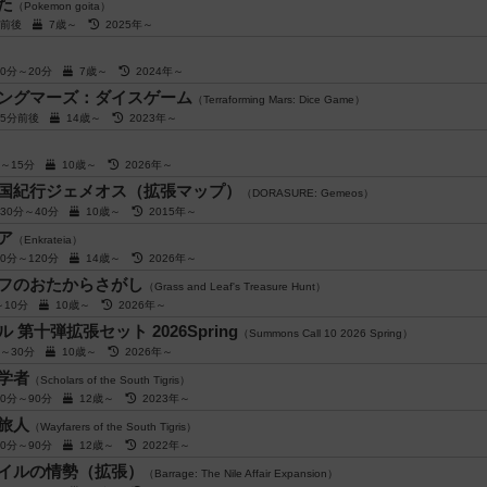
た
（Pokemon goita）
分前後
7歳～
2025年～
10分～20分
7歳～
2024年～
ングマーズ：ダイスゲーム
（Terraforming Mars: Dice Game）
45分前後
14歳～
2023年～
分～15分
10歳～
2026年～
国紀行ジェメオス（拡張マップ）
（DORASURE: Gemeos）
30分～40分
10歳～
2015年～
ア
（Enkrateia）
60分～120分
14歳～
2026年～
フのおたからさがし
（Grass and Leaf's Treasure Hunt）
～10分
10歳～
2026年～
第十弾拡張セット 2026Spring
（Summons Call 10 2026 Spring）
分～30分
10歳～
2026年～
学者
（Scholars of the South Tigris）
60分～90分
12歳～
2023年～
旅人
（Wayfarers of the South Tigris）
60分～90分
12歳～
2022年～
イルの情勢（拡張）
（Barrage: The Nile Affair Expansion）