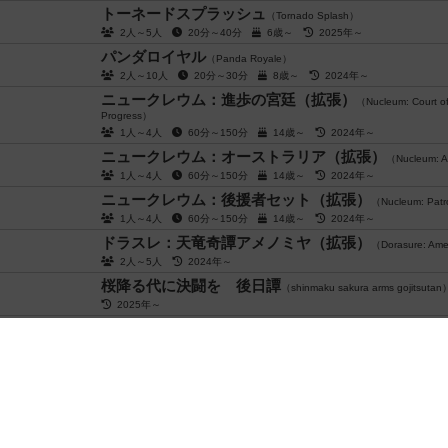
トーネードスプラッシュ
（Tornado Splash）
2人～5人
20分～40分
6歳～
2025年～
パンダロイヤル
（Panda Royale）
2人～10人
20分～30分
8歳～
2024年～
ニュークレウム：進歩の宮廷（拡張）
（Nucleum: Court o
Progress）
1人～4人
60分～150分
14歳～
2024年～
ニュークレウム：オーストラリア（拡張）
（Nucleum: A
1人～4人
60分～150分
14歳～
2024年～
ニュークレウム：後援者セット（拡張）
（Nucleum: Patr
1人～4人
60分～150分
14歳～
2024年～
ドラスレ：天竜奇譚アメノミヤ（拡張）
（Dorasure: Am
2人～5人
2024年～
桜降る代に決闘を 後日譚
（shinmaku sakura arms gojitsutan
2025年～
桜降る代に決闘を：第二幕 決定版
（Sakura Arms: second e
2人用
10分～20分
12歳～
2016年～
フィンスパン
（Finspan）
1人～5人
45分～60分
10歳～
2025年～
オーディン
（Odin）
2人～6人
15分前後
7歳～
2024年～