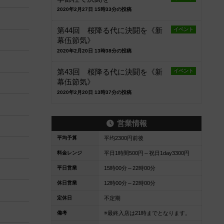
2020年2月27日 15時33分の投稿
第44回 桜降る代に決闘を《新
イベント
幕伍節気》
2020年2月20日 13時38分の投稿
第43回 桜降る代に決闘を《新
イベント
幕伍節気》
2020年2月20日 13時37分の投稿
営業情報
平均予算
平均2300円前後
料金レンジ
平日1時間500円～祝日1day3300円
平日営業
15時00分～22時00分
休日営業
12時00分～22時00分
定休日
不定期
備考
※最終入店は21時までとなります。