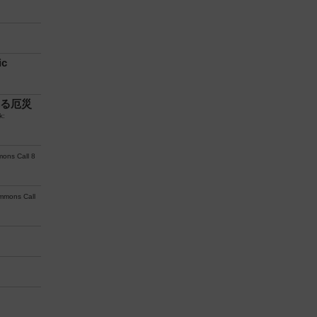
c
れる厄災
k:
ns Call 8
mons Call