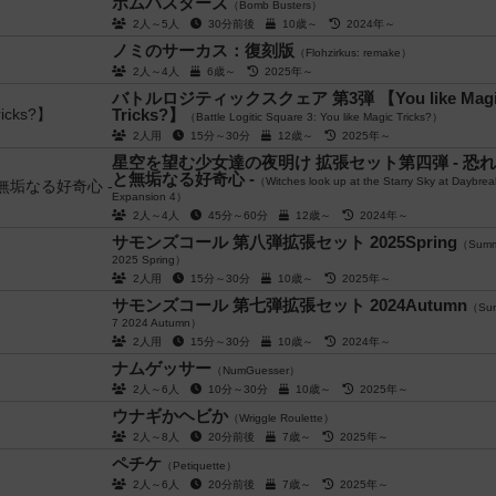
ボムバスターズ
（Bomb Busters）
2人～5人
30分前後
10歳～
2024年～
ノミのサーカス：復刻版
（Flohzirkus: remake）
2人～4人
6歳～
2025年～
バトルロジティックスクェア 第3弾 【You like Magi
Tricks?】
（Battle Logitic Square 3: You like Magic Tricks?）
2人用
15分～30分
12歳～
2025年～
星空を望む少女達の夜明け 拡張セット第四弾 - 恐
と無垢なる好奇心 -
（Witches look up at the Starry Sky at Daybrea
Expansion 4）
2人～4人
45分～60分
12歳～
2024年～
サモンズコール 第八弾拡張セット 2025Spring
（Summo
2025 Spring）
2人用
15分～30分
10歳～
2025年～
サモンズコール 第七弾拡張セット 2024Autumn
（Sum
7 2024 Autumn）
2人用
15分～30分
10歳～
2024年～
ナムゲッサー
（NumGuesser）
2人～6人
10分～30分
10歳～
2025年～
ウナギかヘビか
（Wriggle Roulette）
2人～8人
20分前後
7歳～
2025年～
ペチケ
（Petiquette）
2人～6人
20分前後
7歳～
2025年～