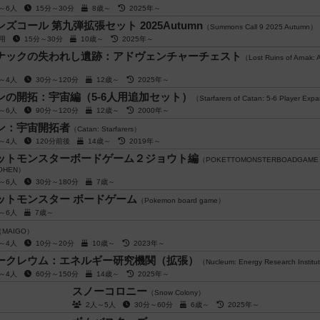
人～6人
15分～30分
8歳～
2025年～
ズコール 第九弾拡張セット 2025Autumn
（Summons Call 9 2025 Autumn）
人用
15分～30分
10歳～
2025年～
ナックの失われし遺跡：アドヴェンチャーチェスト
（Lost Ruins of Arnak: 
人～4人
30分～120分
12歳～
2025年～
ンの開拓：宇宙編（5-6人用追加セット）
（Starfarers of Catan: 5-6 Player Exp
人～6人
90分～120分
12歳～
2000年～
ン：宇宙開拓者
（Catan: Starfarers）
人～4人
120分前後
14歳～
2019年～
ットモンスターボードゲーム２ジョウト編
（POKETTOMONSTERBOADGAM
OHEN）
人～6人
30分～180分
7歳～
ットモンスター ボードゲーム
（Pokemon board game）
人～6人
7歳～
（MAIGO）
人～4人
10分～20分
10歳～
2023年～
ークレウム：エネルギー研究機関（拡張）
（Nucleum: Energy Research Instit
人～4人
60分～150分
14歳～
2025年～
スノーコロニー
（Snow Colony）
2人～5人
30分～60分
6歳～
2025年～