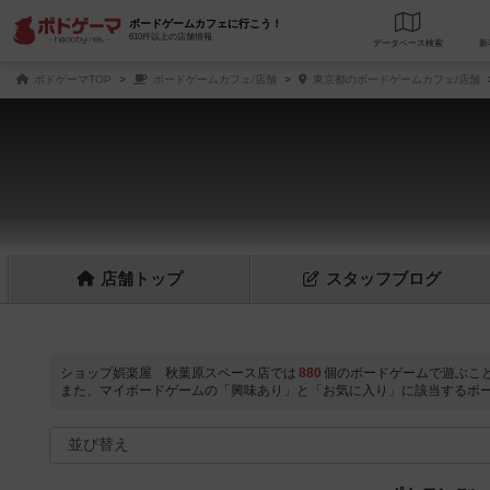
ボードゲームカフェに行こう！
610件以上の店舗情報
データベース
検
ボドゲーマTOP
ボードゲームカフェ/店舗
東京都のボードゲームカフェ/店舗
店舗
トップ
スタッフ
ブログ
ショップ娯楽屋 秋葉原スペース店では
880
個のボードゲームで遊ぶこ
また、マイボードゲームの「興味あり」と「お気に入り」に該当するボ