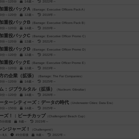
60分～120分
14歳～
2022年～
加重役パックA
（Barrage: Executive Officers Pack A）
60分～120分
12歳～
2019年～
加重役パックB
（Barrage: Executive Officers Pack B）
60分～120分
14歳～
2020年～
加重役パックC
（Barrage: Executive Officer Promo C）
60分～120分
12歳～
2021年～
加重役パックD
（Barrage: Executive Officer Promo D）
60分～120分
12歳～
2022年～
加重役パックE
（Barrage: Executive Officer Promo E）
60分～120分
12歳～
2023年～
方の企業（拡張）
（Barrage: The Far Companies）
60分～120分
14歳～
2025年～
ム：ジブラルタル（拡張）
（Nucleum: Gibraltar）
90分～120分
14歳～
2026年～
ーターシティーズ：データの時代
（Underwater Cities: Data Era）
80分～150分
14歳～
2025年～
ーズ！：ビーチカップ
（Challengers! Beach Cup）
45分前後
8歳～
2023年～
レンジャーズ！
（Challengers!）
人～8人
45分前後
8歳～
2022年～