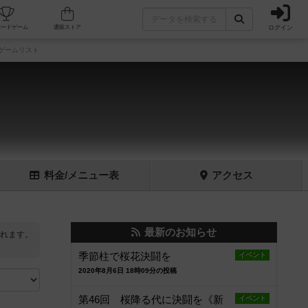
ログイン
フェ/店舗
人気ボードゲーム
通販ストア
ゲームリスト
料金
/メニュー
表
アクセス
最新のお知らせ
れます。
季節柱で桜花決闘を
イベント
2020年8月6日 18時09分の投稿
第46回 桜降る代に決闘を《新
イベント