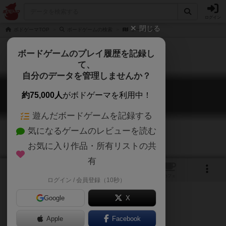
ログイン
閉じる
ボドゲーマTOP
ボードゲームの検索
ポータルズ
ボードゲームのプレイ履歴を記録し
て、
自分のデータを管理しませんか？
ポータルズ
約75,000人
がボドゲーマを利用中！
Portals
遊んだボードゲームを記録する
気になるゲームのレビューを読む
お気に入り作品・所有リストの共
有
1
1
トップ
画像
動画
レビュー
カフェ
ログイン / 会員登録（10秒）
Google
X
別世界へ俺は行くんだ！
Apple
Facebook