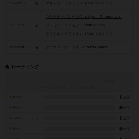
マキシム・イストミン（Maxim Istomin）
ゲームデザイン
ウリヤナ・グレベネワ（Ulyana Grebeneva）
ジャミル・イシモフ（Jamil Isimov）
アートワーク
マキシム・イストミン（Maxim Istomin）
クラウド・ゲームズ（Crowd Games）
関連企業/団体
レーティング
レーティングを行うには
ログイン
が必要です
-
非公開
10点の人
-
非公開
9点の人
-
非公開
8点の人
-
非公開
7点の人