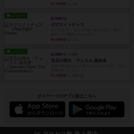
約13時間前
by くみ
レビュー
画像付き
ダグエイトチェス
チェスなのに、ほんの10分で終わります。動きで
敵のコマの種類が分かれば...
約13時間前
by くみ
レビュー
画像付き
充実
宝石の煌き：デュエル 偽造者
筆者が最も好きな2人用ボードゲームである『宝石
の煌めき デュエル』に、...
約14時間前
by 手動人形
ボドゲーマのアプリ版はこちら