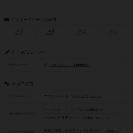
マイボードゲーム登録者
5
4
1
1
興味あり
経験あり
お気に入り
持ってる
テーマ/フレーバー
ファンタジー（Fantasy）
世界観/基本テーマ
メカニクス
アブストラクト（Abstract Strategy）
頻出するメカニクス
セットコレクション（Set Collection）
得点や資源等の獲得ルール
パターンビルディング（Pattern Building）
場札の獲得（ドラフト / リミテッド）（Limited /
プレイヤーの干渉/影響アク