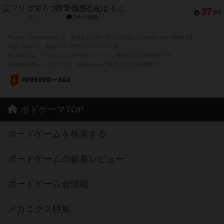
フリップ７：復讐心とともに
37
PT
紹介文なし
2件の投稿
※Apple、Apple のロゴ は、米国および他の国々で登録されたApple Inc.の商標です。
※App Store は、Apple Inc.のサービスマークです。
※Android は、グーグル インコーポレイテッドの商標または登録商標です。
※Google Play とそのロゴは、Google Inc.の商標または登録商標です。
ボドゲーマTOP
ボードゲームを検索する
ボードゲームの新着レビュー
ボードゲーム会情報
メカニクス特集