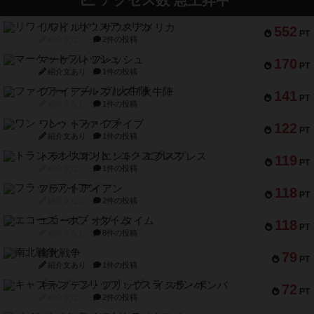
アクセス数 急上昇中
リワイルド：サウスアメリカ
552
PT
紹介文なし
2件の投稿
マーケットフレッシュ
170
PT
紹介文あり
1件の投稿
ファイアー・ブルズ / 火牛陣
141
PT
紹介文なし
1件の投稿
ワン・トゥ・ファイブ
122
PT
紹介文あり
1件の投稿
トランスオリエント・エクスプレス
119
PT
紹介文なし
1件の投稿
フラットアイアン
118
PT
紹介文なし
2件の投稿
エコーズ・オブ・タイム
118
PT
紹介文なし
8件の投稿
南北戦争
79
PT
紹介文あり
1件の投稿
キャプテン・フリップ：イスラ・ボンバ
72
PT
紹介文なし
2件の投稿