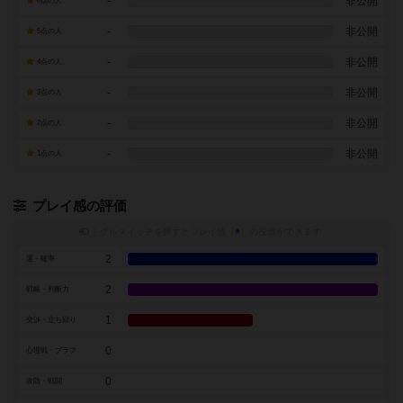
-
非公開
6点の人
-
非公開
5点の人
-
非公開
4点の人
-
非公開
3点の人
-
非公開
2点の人
-
非公開
1点の人
プレイ感の評価
トグルスイッチを押すとプレイ感（
※
）の投票ができます
2
運・確率
2
戦略・判断力
1
交渉・立ち回り
0
心理戦・ブラフ
0
攻防・戦闘