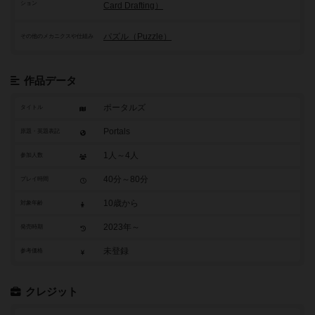
ション
Card Drafting）
パズル（Puzzle）
その他のメカニクスや仕組み
作品データ
ポータルズ
タイトル
Portals
原題・英題表記
1人～4人
参加人数
40分～80分
プレイ時間
10歳から
対象年齢
2023年～
発売時期
未登録
参考価格
クレジット