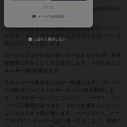
または
ポータルを開いてこの先に…。何があるのか分から
ない…。けど俺は行くんだ。この指先へ…。
メールで会員登録
ポータルズはまだ日本語版が出ていないボードゲー
ムです。また、ボードゲームカフェでも置いている
しばらく表示しない
所は少ないかと思います。
ポータルズはその名の通りポータルをいち早く開き
他世界に向かうことを目指さします。そのためにエ
ネルギー(駒)を集めます。
エネルギーを集める方法が一味違います。プレイヤ
ーは毎ターンにエネルギーボード1毎を取得しま
す。エネルギーボードにはハード・ノーマル・イー
ジーの三種類があります。それぞれ乗せないといけ
ないエネルギー数が違います。ハードは4つ、ノー
マルは3つ、イージーは2つ乗っけることで、初めて