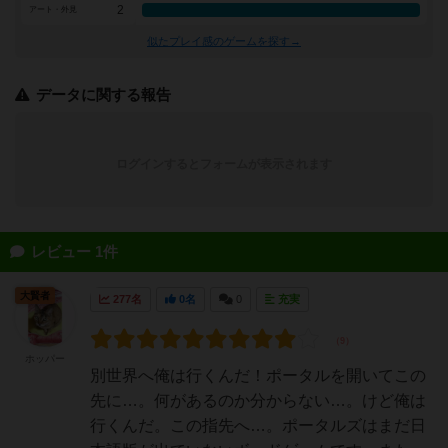
2
アート・外見
似たプレイ感のゲームを探す→
データに関する報告
ログインするとフォームが表示されます
レビュー 1件
大賢者
277名
0名
0
充実
ホッパー
別世界へ俺は行くんだ！ポータルを開いてこの
先に…。何があるのか分からない…。けど俺は
行くんだ。この指先へ…。ポータルズはまだ日