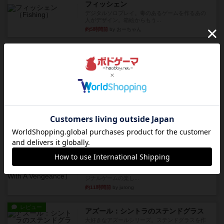
フィッシェン
デジタルソロプレイ。毒のあるゲームを作るあの
人がデザイン。箱絵からもう...
約5時間前
by おーちゃん
レビュー
ナンジャモンジャ・ミドリ
私は吃音を持っているのですが、友達と集まって
このゲームをした際、3ゲー...
約9時間前
by 155973
レビュー
ジンラミー
トランプで遊べる2人対戦の麻雀風ゲームです。
10枚の手札で、同じスーツ...
約11時間前
by OSAっち
ルール/インスト
画像付き
充実
フリップ７：復讐心とともに
概要Flip 7が復活しました――復讐を伴って!オリ
ジナルゲームの楽し...
約11時間前
by jurong
レビュー
アズール：シントラのステンドグラス
大好きなアズールシリーズ。ステンドグラスを作