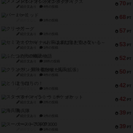
メメントオンラインタクティクス
70
PT
紹介文あり
4件の投稿
パーミッド
68
PT
紹介文なし
1件の投稿
クリーグ
57
PT
紹介文あり
1件の投稿
セミファイナル ～お前はまだ生きている～
53
PT
紹介文あり
1件の投稿
ふたつの街の物語
52
PT
紹介文あり
18件の投稿
クランク! ：冒険者たち（拡張）
50
PT
紹介文あり
4件の投稿
とうほうの！
42
PT
紹介文なし
1件の投稿
スターマイン・ラミー ポケット
42
PT
紹介文あり
2件の投稿
海兵隊
39
PT
紹介文あり
1件の投稿
スーパーストア3000
39
PT
紹介文なし
1件の投稿