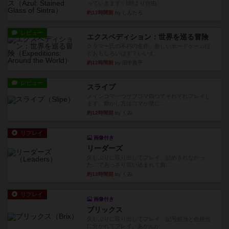
っていきます✨1部より自由...
約12時間前
by しんたろ
レビュー
エクスペディション：世界を巡る冒険
クラマー氏の不朽の名作。新しいボードゲームほ
どおもしろいはず？いいえ。...
約12時間前
by 田中昌平
レビュー
スライプ
メインコマ一つサブコマ四つでそれぞれプレイし
ます。動かし方はコマか壁に...
約12時間前
by くみ
リプレイ
画像付き
リーダーズ
久しぶりに取り出してプレイ。詰めきれなかっ
た…であっさり追い込まれて負...
約13時間前
by くみ
リプレイ
画像付き
ブリックス
久しぶりに取り出してプレイ。記号担当と色担当
に分かれてプレイ。あかんか...