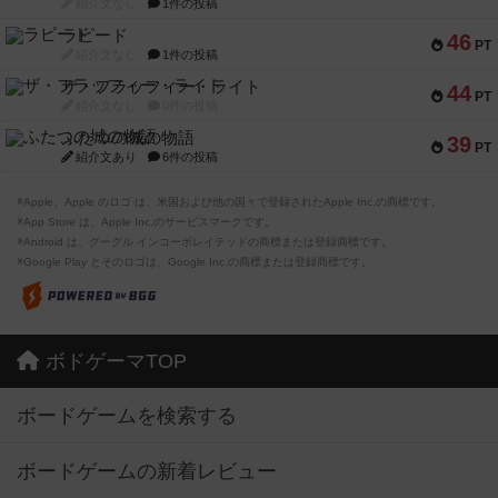
紹介文なし
1件の投稿
ラピード
46
PT
紹介文なし
1件の投稿
ザ・フラッフィー・ライト
44
PT
紹介文なし
0件の投稿
ふたつの城の物語
39
PT
紹介文あり
6件の投稿
※Apple、Apple のロゴ は、米国および他の国々で登録されたApple Inc.の商標です。
※App Store は、Apple Inc.のサービスマークです。
※Android は、グーグル インコーポレイテッドの商標または登録商標です。
※Google Play とそのロゴは、Google Inc.の商標または登録商標です。
ボドゲーマTOP
ボードゲームを検索する
ボードゲームの新着レビュー