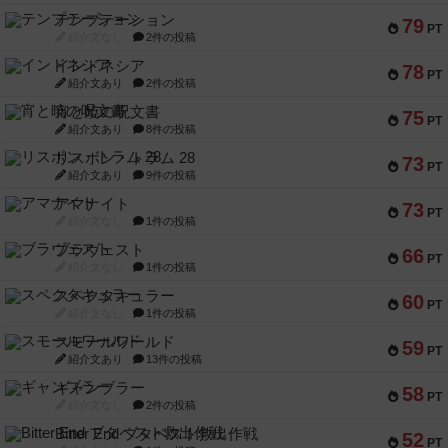
テンプテーション
79
PT
紹介文なし
2件の投稿
インドネシア
78
PT
紹介文あり
2件の投稿
宵と暁の呪文書
75
PT
紹介文あり
8件の投稿
リスボン・トラム 28
73
PT
紹介文あり
9件の投稿
アマナイト
73
PT
紹介文なし
1件の投稿
ブラヴェスト
66
PT
紹介文なし
1件の投稿
スペクタキュラー
60
PT
紹介文なし
1件の投稿
スモールワールド
59
PT
紹介文あり
13件の投稿
ギャンブラー
58
PT
紹介文なし
2件の投稿
Bitter End ブタペスト救出作戦
52
PT