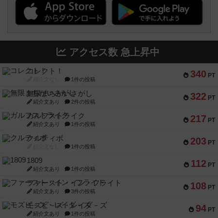
アクセス数 急上昇中
コレクト！
340
PT
紹介文なし
1件の投稿
無限まちがいさがし
322
PT
紹介文あり
2件の投稿
ガルフストライク
217
PT
紹介文あり
1件の投稿
クルティボ
203
PT
紹介文なし
1件の投稿
1809
112
PT
紹介文あり
1件の投稿
ファースト・イン・フライト
108
PT
紹介文あり
3件の投稿
モズビ－ズ・レイダ－ズ
94
PT
紹介文あり
1件の投稿