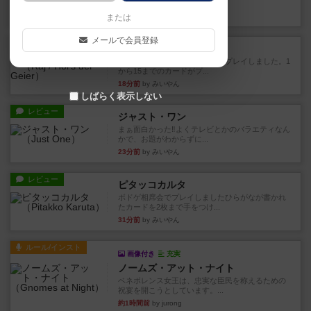
かれたダイス。これを振っ...
10分前
by みいやん
または
メールで会員登録
レビュー
ハゲタカのえじき
超有名なゲームですが、初めてプレイしました。1
から15までのカードがプ...
18分前
by みいやん
しばらく表示しない
レビュー
ジャスト・ワン
まぁ面白かった‼️よくテレビとかのバラエティなん
かで、お題がわからずに...
23分前
by みいやん
レビュー
ピタッコカルタ
ボドゲ相席会でプレイしましたひらがなが書かれ
たカードを2枚まで手をつけ...
31分前
by みいやん
ルール/インスト
画像付き
充実
ノームズ・アット・ナイト
ベネボレンス女王は、忠実な臣民を称えるための
祝宴を開こうとしています。...
約1時間前
by jurong