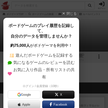
ログイン
閉じる
ボドゲーマTOP
ボードゲームの検索
ポータルズ
ルール/インスト
ボードゲームのプレイ履歴を記録し
て、
ポータルズ
自分のデータを管理しませんか？
0件のルール/インスト
約75,000人
がボドゲーマを利用中！
遊んだボードゲームを記録する
1
1
トップ
画像
動画
レビュー
カフェ
気になるゲームのレビューを読む
お気に入り作品・所有リストの共
ポータルズのトップに戻る
有
ログイン / 会員登録（10秒）
会員の新しい投稿
Google
X
レビュー
ヘックメック
Apple
Facebook
サイコロゲームです1から5までの数字と芋虫がか