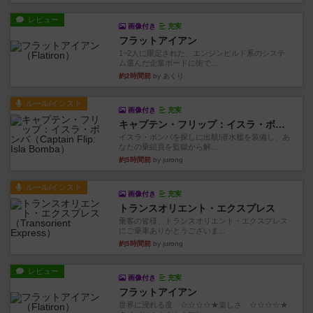
レビュー
画像付き
充実
フラットアイアン
1~2人に限定された、エンジンビルド系のシステ
ム選んだ企業ボードに街で...
約2時間前
by あくり
ルール/インスト
画像付き
充実
キャプテン・フリップ：イスラ・ボンバ
イスラ・ボンバを探しに出航!潜水艦を装備し、あ
なたの乗組員を監獄から解...
約5時間前
by jurong
ルール/インスト
画像付き
充実
トランスオリエント・エクスプレス
乗客の皆様、トランスオリエント・エクスプレス
にご乗車ありがとうございま...
約5時間前
by jurong
レビュー
画像付き
充実
フラットアイアン
世界に浸れる度 ☆☆☆☆★楽しさ ☆☆☆☆★