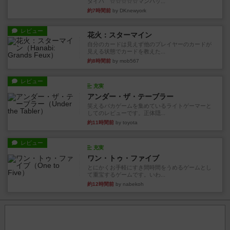
タイパ ☆☆☆☆☆マンハッ...
約7時間前
by DKnewyork
レビュー
花火：スターマイン
自分のカードは見えず他のプレイヤーのカードが
見える状態でカードを教えた...
約8時間前
by mob567
レビュー
充実
アンダー・ザ・テーブラー
笑えるバカゲームを集めているライトゲーマーと
してのレビューです。正体隠...
約11時間前
by toyota
レビュー
充実
ワン・トゥ・ファイブ
とにかくお手軽にすき間時間をうめるゲームとし
て重宝するゲームです。いわ...
約12時間前
by nabekoh