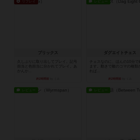
リプレイ
レビュー
ブリックス
ダグエイトチェス
久しぶりに取り出してプレイ。記号
チェスなのに、ほんの10分で
担当と色担当に分かれてプレイ。あ
ます。動きで敵のコマの種類
かんか...
れば...
約2時間前
by くみ
約2時間前
by くみ
レビュー
レビュー