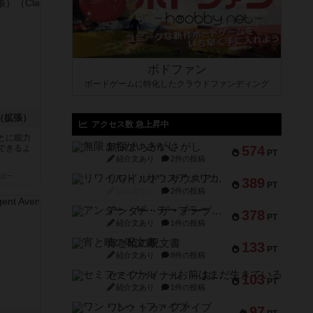
ボドファン
ボードゲームに特化したクラウドファンディング
（拡張）
アクセス数 急上昇中
とに能力
無限まちがいさがし
できるよ
574
PT
紹介文あり
2件の投稿
っぽー
リワイルド：サウスアメリカ
389
PT
紹介文なし
2件の投稿
アンダー・ザ・テーブラー
378
PT
紹介文あり
1件の投稿
宵と暁の呪文書
133
PT
紹介文あり
8件の投稿
セミファイナル ～お前はまだ生きている～
103
PT
紹介文あり
1件の投稿
ワン・トゥ・ファイブ
97