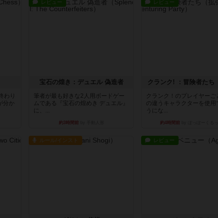
レビュー
レビュー
宝石の煌き：デュエル 偽造者
クランク! ：冒険者たち
終わり
筆者が最も好きな2人用ボードゲー
クランク！のプレイヤーご
が分か
ムである『宝石の煌めき デュエル』
の違うキャラクターを使用
に、...
うにな...
約3時間前
by 手動人形
約4時間前
by ぽっぽーくる
ルール/インスト
レビュー