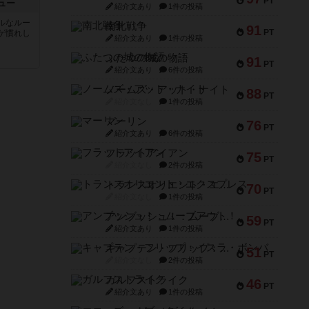
PT
ュー
紹介文あり
1件の投稿
ルなルー
南北戦争
91
PT
ゲ慣れし
紹介文あり
1件の投稿
ふたつの城の物語
91
PT
紹介文あり
6件の投稿
ノームズ・アット・ナイト
88
PT
紹介文なし
1件の投稿
マーリン
76
PT
紹介文あり
6件の投稿
フラットアイアン
75
PT
紹介文なし
2件の投稿
トランスオリエント・エクスプレス
70
PT
紹介文なし
1件の投稿
アンブッシュ！：ムーブアウト！
59
PT
紹介文あり
1件の投稿
キャプテン・フリップ：イスラ・ボンバ
51
PT
紹介文なし
2件の投稿
ガルフストライク
46
PT
紹介文あり
1件の投稿