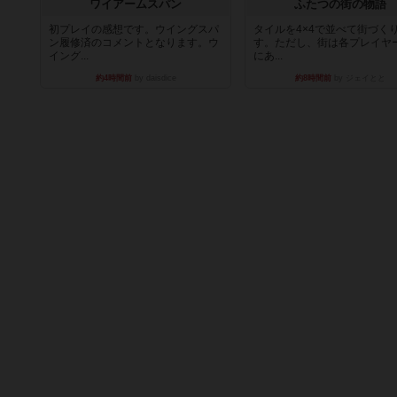
ワイアームスパン
ふたつの街の物語
初プレイの感想です。ウイングスパ
タイルを4×4で並べて街づく
ン履修済のコメントとなります。ウ
す。ただし、街は各プレイヤ
イング...
にあ...
約4時間前
by daisdice
約8時間前
by ジェイとと