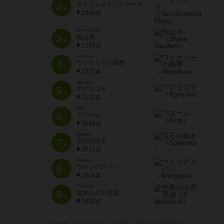
2
テラフォーミングマーズ
位
2396名
Stone Garden
3
枯山水
位
2281名
Viticulture
4
ワイナリーの四季
位
2272名
Agricola
5
アグリコラ
位
2120名
Azul
6
アズール
位
2034名
Splendor
7
宝石の煌き
位
2031名
Wingspan
8
ウイングスパン
位
2006名
7 Wonders
9
世界の七不思議
位
1920名
※Apple、Apple のロゴ は、米国および他の国々で登録された