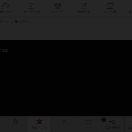
索
新着レビュー
ボードゲーム会
コミュニティ
掲示板一覧
品データ
戦略やコツ
020年～
1
リプレイ
日記
戦略
・コツ
ルール
/インスト
掲示板
拡張/関連
作
次