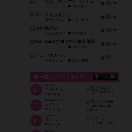
エコーズ・オブ・タイム
45
PT
紹介文なし
8件の投稿
スカルキング
45
PT
紹介文あり
12件の投稿
海兵隊
45
PT
紹介文あり
1件の投稿
Bitter End ブタペスト救出作戦
45
PT
紹介文なし
1件の投稿
ドコジャン
42
PT
紹介文あり
10件の投稿
お気に入りランキング
トップ50
Splendor
1
宝石の煌き
位
4041名
Die Siedler von Catan
2
カタン
位
3616名
Dominion
3
ドミニオン
位
2530名
Battle Line