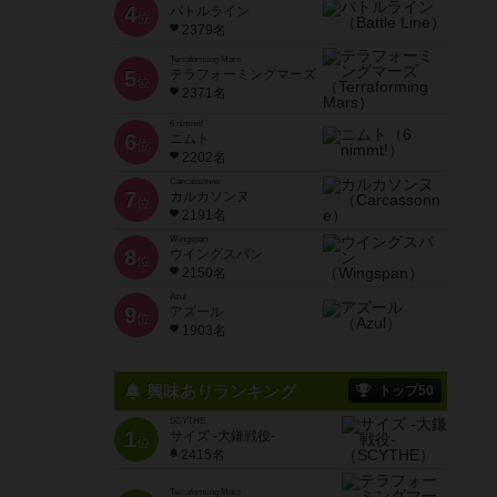
4
バトルライン
位
2379名
Terraforming Mars
5
テラフォーミングマーズ
位
2371名
6 nimmt!
6
ニムト
位
2202名
Carcassonne
7
カルカソンヌ
位
2191名
Wingspan
8
ウイングスパン
位
2150名
Azul
9
アズール
位
1903名
興味ありランキング
トップ50
SCYTHE
1
サイズ -大鎌戦役-
位
2415名
Terraforming Mars