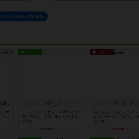
リがきた！のトップに戻る
レビュー
リプレイ
エクスペディション：世界を巡る冒険
スライプ
リーダーズ
しいボ
メインコマ一つサブコマ四つでそれ
久しぶりに取り出してプレ
ず？い
ぞれプレイします。動かし方はコマ
きれなかった…であっさり
か壁に...
れて負...
約2時間前
by くみ
約2時間前
by くみ