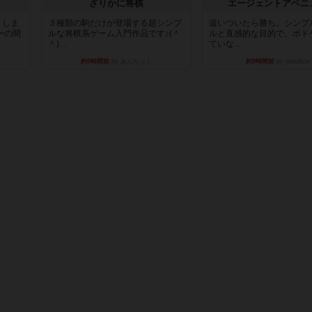
ざりかに将棋
エージェントアベニ
りしま
３種類の駒だけが登場する超シンプ
追いついたら勝ち。シンプ
ーの間
ルな将棋系ゲーム入門作品です♪(＾
ルと直感的な目的で、ボド
＾)...
ていな...
約9時間前
by あんちっく
約9時間前
by daisdice