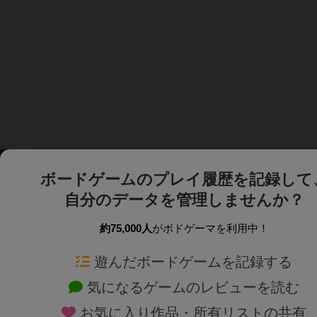
ボードゲームのプレイ履歴を記録して
自分のデータを管理しませんか？
約75,000人
がボドゲーマを利用中！
ボドゲーマTOP
ボードゲーム通販
遊んだボードゲームを記録する
気になるゲームのレビューを読む
ボードゲームを検索する
新作・再入荷情報
お気に入り作品・所有リストの共有
ボードゲームの新着レビュー
定番ボードゲームの通販