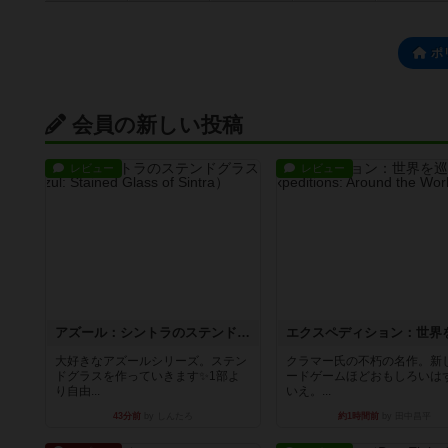
ポ
会員の新しい投稿
レビュー
レビュー
アズール：シントラのステンドグラス
大好きなアズールシリーズ。ステン
クラマー氏の不朽の名作。新
ドグラスを作っていきます✨1部よ
ードゲームほどおもしろいは
り自由...
いえ。...
43分前
by しんたろ
約1時間前
by 田中昌平