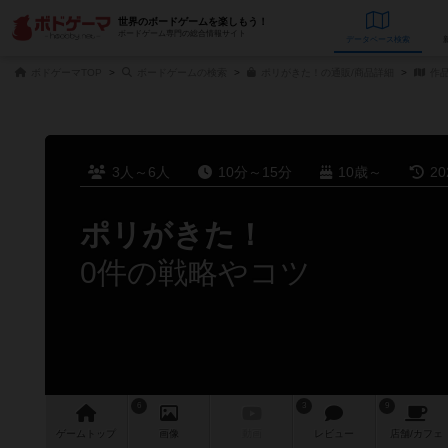
世界のボードゲームを楽しもう！
ボードゲーム専門の総合情報サイト
データベース
検
ボドゲーマTOP
ボードゲームの検索
ポリがきた！の通販/商品詳細
作
3人～6人
10分～15分
10歳～
2
ポリがきた！
0件の戦略やコツ
6
3
9
ゲーム
トップ
画像
動画
レビュー
店舗/
カフェ