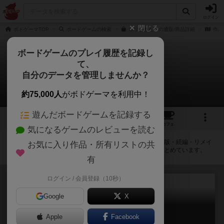
ログイン
閉じる
ボドゲーマTOP
ボードゲームの検索
ポリがきた！の通販/商品詳細
作品
ボードゲームのプレイ履歴を記録し
て、
ポリがきた！
自分のデータを管理しませんか？
拡張/関連作品 1件
約75,000人
がボドゲーマを利用中！
遊んだボードゲームを記録する
6
3
9
トップ
画像
動画
レビュー
カフェ
気になるゲームのレビューを読む
ポリがきた！に紐付いているボードゲーム一覧です。拡張版・続編・リメイ
お気に入り作品・所有リストの共
ク版などの同じシリーズを中心に、関連性の強い作品をまとめています。
有
ログイン / 会員登録（10秒）
Google
X
ポリがきた！新装版
Apple
Facebook