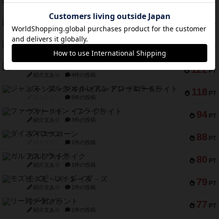
154
PT
紹介文あり
1件の投稿
クルティボ
152
PT
紹介文なし
1件の投稿
ブラヴェスト
140
PT
紹介文なし
1件の投稿
ドブル：ポケットモンスター
122
PT
紹介文あり
4件の投稿
ジャンヌ・ダルク-オルレアン ドロー＆ライト
118
PT
紹介文なし
5件の投稿
ファースト・イン・フライト
94
PT
紹介文あり
3件の投稿
ダイススローン
88
PT
紹介文なし
1件の投稿
ガルフストライク
80
PT
紹介文あり
1件の投稿
モズビ－ズ・レイダ－ズ
79
PT
紹介文あり
1件の投稿
リー対グラント
77
PT
紹介文あり
1件の投稿