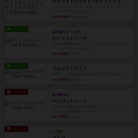
チケットトゥライド / チケットトゥライドアメリカ
デジタルソロプレイ。元祖チケライ？マップがた
くさん出てるからどれをプレ...
約14時間前
by おーちゃん
レビュー
画像付き
充実
ホットストリーク
星7軽〜中量級を中心にプレイするゲーマーの感想
です。ボードゲーム会にて...
約21時間前
by おとん
レビュー
ガルフストライク
1983年にVictory Gamesが出版した『Gulf Strik...
約21時間前
by Chaco
リプレイ
画像付き
ディジットコード
やっぱり論理ゲームは面白い。息子とリプレイし
ました。息子の勝ち。これリ...
約21時間前
by くみ
リプレイ
充実