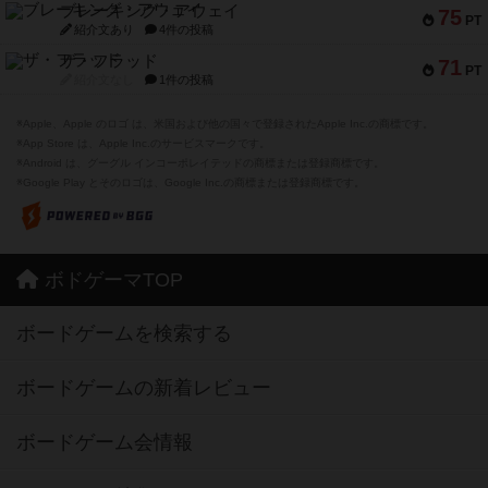
ブレーキング・アウェイ
75
PT
紹介文あり
4件の投稿
ザ・フラッド
71
PT
紹介文なし
1件の投稿
※Apple、Apple のロゴ は、米国および他の国々で登録されたApple Inc.の商標です。
※App Store は、Apple Inc.のサービスマークです。
※Android は、グーグル インコーポレイテッドの商標または登録商標です。
※Google Play とそのロゴは、Google Inc.の商標または登録商標です。
ボドゲーマTOP
ボードゲームを検索する
ボードゲームの新着レビュー
ボードゲーム会情報