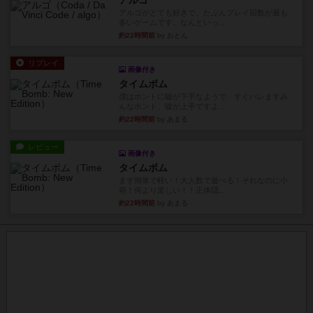
アルゴ
アルゴがとても好きで、たぶんプレイ回数が最も
多いゲームです。なんといっ...
約22時間前
by おとん
リプレイ
画像付き
タイムボム
僕はホントに嘘が下手なようで、すぐバレますみ
んなホント、嘘が上手ですよ...
約22時間前
by あまる
レビュー
画像付き
タイムボム
まず簡単で軽い！大人数で遊べる！それなのに小
箱！何より楽しい！！正体隠...
約22時間前
by あまる