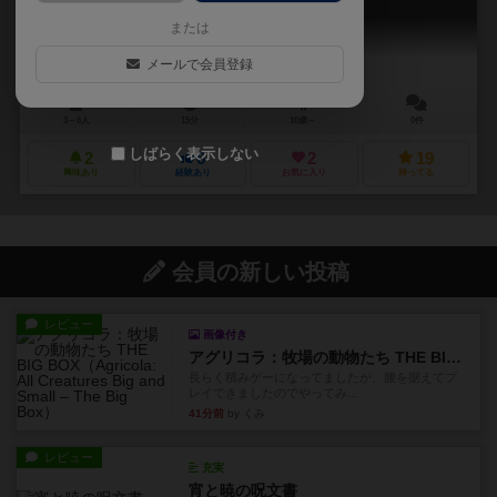
Poli Has Come! New edition
または
メールで会員登録
3～6人
15分
10歳～
0件
しばらく表示しない
2
6
2
19
興味あり
経験あり
お気に入り
持ってる
会員の新しい投稿
レビュー
画像付き
アグリコラ：牧場の動物たち THE BIG BOX
長らく積みゲーになってましたが、腰を据えてプ
レイできましたのでやってみ...
41分前
by くみ
レビュー
充実
宵と暁の呪文書