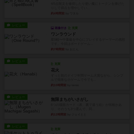
4/5点呪文を修得したり使い魔にトークンを捧げた
りして得点を増やしてい...
約4時間前
by ワタル
レビュー
画像付き
充実
ワンラウンド
星5軽〜中量級を中心にプレイするゲーマーの感想
です。今回はボードゲーム...
約7時間前
by おとん
レビュー
充実
花火
ずっと前のドイツ年間ゲーム大賞ながら、シンプ
ルで簡単な小ゲームで今でも...
約10時間前
by tamio
レビュー
無限まちがいさがし
6つの場面カード（表、裏で違う絵）が何枚かあ
り、そのうち3つ選んで、同...
約12時間前
by ジェイとと
レビュー
充実