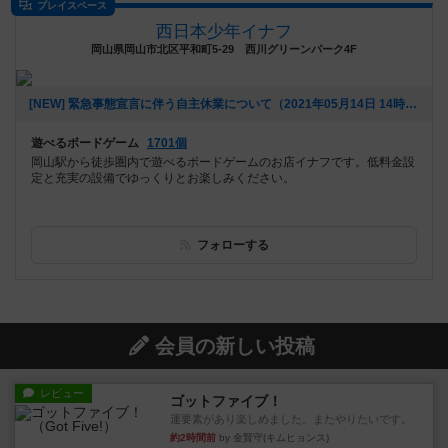
プレイスペース
西日本少年イナフ
岡山県岡山市北区平和町5-29 西川グリーンパーク4F
[NEW] 緊急事態宣言に伴う自主休業について（2021年05月14日 14時23分）
遊べるボードゲーム
1701個
岡山駅から徒歩圏内で遊べるボードゲームのお店イナフです。低料金設
定と充実の設備でゆっくりとお楽しみください。
フォローする
会員の新しい投稿
レビュー
ゴットファイブ！
運要素があり楽しめました。またやりたいです。
約2時間前
by 金賢守(キムヒョンス)