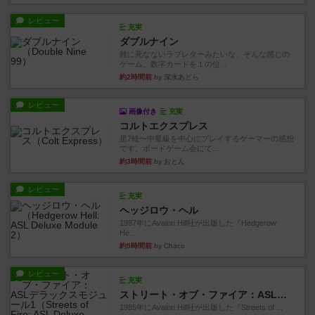
レビュー
充実
ダブルナイン
雑に死なないラブレターみたいな、そんな感じの
ゲーム。数字カードを１の位...
約2時間前
by 深水あどら
レビュー
画像付き
充実
コルトエクスプレス
星7軽〜中量級を中心にプレイするゲーマーの感想
です。ボードゲーム会にて...
約3時間前
by おとん
レビュー
充実
ヘッジロウ・ヘル
1987年にAvalon Hill社が出版した『Hedgerow
He...
約5時間前
by Chaco
レビュー
充実
ストリート・オブ・ファイア：ASLデラックスモジュール1
1985年にAvalon Hill社が出版した『Streets of ...