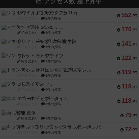
アクセス数 急上昇中
リワイルド：サウスアメリカ
552
PT
紹介文なし
2件の投稿
マーケットフレッシュ
170
PT
紹介文あり
1件の投稿
ファイアー・ブルズ / 火牛陣
141
PT
紹介文なし
1件の投稿
ワン・トゥ・ファイブ
122
PT
紹介文あり
1件の投稿
トランスオリエント・エクスプレス
119
PT
紹介文なし
1件の投稿
フラットアイアン
118
PT
紹介文なし
2件の投稿
エコーズ・オブ・タイム
118
PT
紹介文なし
8件の投稿
南北戦争
79
PT
紹介文あり
1件の投稿
キャプテン・フリップ：イスラ・ボンバ
72
PT
紹介文なし
2件の投稿