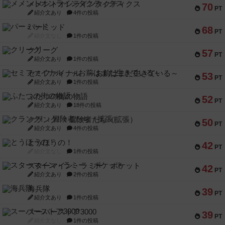
メメントオンラインタクティクス
70
PT
紹介文あり
4件の投稿
パーミッド
68
PT
紹介文なし
1件の投稿
クリーグ
57
PT
紹介文あり
1件の投稿
セミファイナル ～お前はまだ生きている～
53
PT
紹介文あり
1件の投稿
ふたつの街の物語
52
PT
紹介文あり
18件の投稿
クランク! ：冒険者たち（拡張）
50
PT
紹介文あり
4件の投稿
とうほうの！
42
PT
紹介文なし
1件の投稿
スターマイン・ラミー ポケット
42
PT
紹介文あり
2件の投稿
海兵隊
39
PT
紹介文あり
1件の投稿
スーパーストア3000
39
PT
紹介文なし
1件の投稿