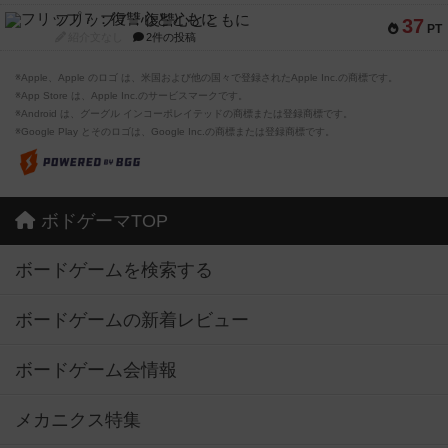
フリップ７：復讐心とともに
37
PT
紹介文なし
2件の投稿
※Apple、Apple のロゴ は、米国および他の国々で登録されたApple Inc.の商標です。
※App Store は、Apple Inc.のサービスマークです。
※Android は、グーグル インコーポレイテッドの商標または登録商標です。
※Google Play とそのロゴは、Google Inc.の商標または登録商標です。
ボドゲーマTOP
ボードゲームを検索する
ボードゲームの新着レビュー
ボードゲーム会情報
メカニクス特集