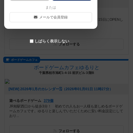
[NEW] お盆も営業中！！（2026年08月07日 00時53分）
または
遊べるボードゲーム
738個
メールで会員登録
岐阜県瑞穂市にBoard Game Cafe みーぷるらんど 6月15日にOPENし
ました！ 仲間同士、恋人同士、ご家族、女性の来店...
しばらく表示しない
フォローする
ボードゲームカフェ
ボードゲームカフェゆるりと
千葉県柏市旭町1-4-15 前沢ビル３階B
[NEW] 2026年1月のカレンダー🗓️（2026年01月01日 11時27分）
遊べるボードゲーム
379個
JR柏駅西口から徒歩3分！ 初めての人もお一人様も楽しめるボードゲ
ームカフェです。ゆるりと楽しんでいただくために安い料金設定にして
おり...
フォローする