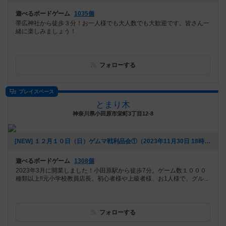
遊べるボードゲーム
1035個
帯広神社から徒歩３分！お一人様でも大人数でも大歓迎です。皆さん一
緒に楽しみましょう！
フォローする
プレイスペース
とまり木
神奈川県小田原市栄町3丁目12-8
[NEW] １２月１０日（日）ゲムマ戦利品会①（2023年11月30日 18時05分）
遊べるボードゲーム
1308個
2023年3月に開業しました！小田原駅から徒歩7分。ゲーム数１０００
種類以上‼️元小学校教員店長。初心者様や上級者様、お1人様で、グル...
フォローする