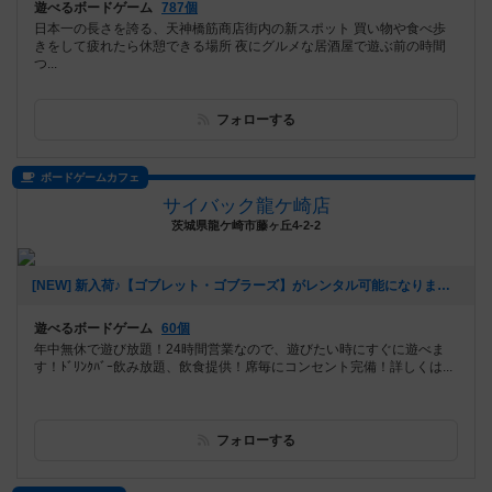
遊べるボードゲーム
787個
日本一の長さを誇る、天神橋筋商店街内の新スポット 買い物や食べ歩
きをして疲れたら休憩できる場所 夜にグルメな居酒屋で遊ぶ前の時間
つ...
フォローする
ボードゲームカフェ
サイバック龍ケ崎店
茨城県龍ケ崎市藤ヶ丘4-2-2
[NEW] 新入荷♪【ゴブレット・ゴブラーズ】がレンタル可能になりました（2022年08月12日 16時23分）
遊べるボードゲーム
60個
年中無休で遊び放題！24時間営業なので、遊びたい時にすぐに遊べま
す！ﾄﾞﾘﾝｸﾊﾞｰ飲み放題、飲食提供！席毎にコンセント完備！詳しくは...
フォローする