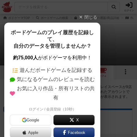
ログイン
閉じる
ボドゲーマTOP
ボードゲームの検索
ポリがきた！の通販/商品詳細
作品
ボードゲームのプレイ履歴を記録し
て、
ポリがきた！
自分のデータを管理しませんか？
9店のカフェ/スペースが提供中
約75,000人
がボドゲーマを利用中！
遊んだボードゲームを記録する
6
3
9
トップ
画像
動画
レビュー
カフェ
気になるゲームのレビューを読む
ポリがきた！で遊ぶことができるボードゲームカフェ・プレイスペースが9店
お気に入り作品・所有リストの共
登録されています。公開プロフィールの都道府県が設定されたアカウントで
ログインすると、同じ都道府県内の店舗に絞り込むボタンが表示されます。
有
ログイン / 会員登録（10秒）
ボードゲームカフェ
みーぷるらんど
Google
X
岐阜県瑞穂市稲里544-1-3
Apple
Facebook