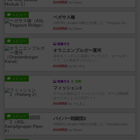
約5時間前
by Chaco
レビュー
ペガサス橋
1997年にAvalon Hill社が出版した『Pegasus Bri...
約6時間前
by Chaco
レビュー
画像付き
オラニエンブルガー運河
存在をうっすらと認識していたけど、セールやっ
てて、2人専用でワカプレと...
約6時間前
by みいやん
レビュー
画像付き
充実
フィッシェン2
ゲームの流れはフィッシェンだが、ゲーム開始時
はペリカンとエビの2スート...
約6時間前
by うらまこ
レビュー
パイパー戦闘団2
1996年にAvalon Hill社が出版した『Kampfgruppe...
約6時間前
by Chaco