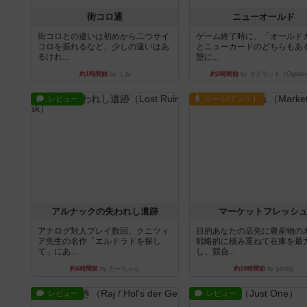
街コロ通
ニューオールド
街コロとの違いは初めから二つサイ
ゲーム終了時に、「オールド
コロを振れるなど、少しの違いはあ
とニューカードのどちらもある
るけれ...
態に...
約1時間前
by くみ
約2時間前
by オグランド（Ogulan
レビュー
ルール/インスト
アルナックの失われし遺跡
マーケットフレッシ
アナログ対人プレイ数回。クニツィ
目的あなたの店先に農産物の
ア先生の名作「エルドラドを探し
戦略的に積み重ねて在庫を最
て」にあ...
し、競合...
約6時間前
by おーちゃん
約10時間前
by jurong
レビュー
レビュー