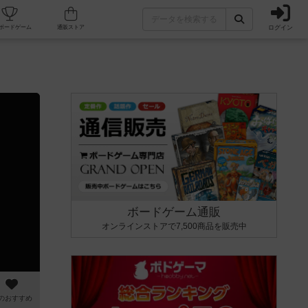
ログイン
カフェ/店舗
人気ボードゲーム
通販ストア
ボードゲーム通販
オンラインストアで7,500商品を販売中
のおすすめ