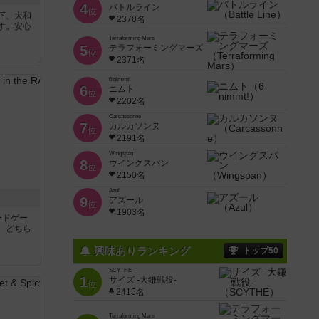
4
バトルライン
位
下、大和
2378名
す。安心
Terraforming Mars
5
テラフォーミングマーズ
位
2371名
6 nimmt!
6
ニムト
位
2202名
Carcassonne
7
カルカソンヌ
位
2191名
Wingspan
8
ウイングスパン
位
2150名
Azul
9
アズール
位
1903名
ードゲー
、どちら
興味ありランキング
トップ50
SCYTHE
1
サイズ -大鎌戦役-
位
2415名
Terraforming Mars