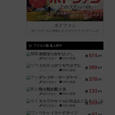
ボドファン
ボードゲームに特化したクラウドファンディング
アクセス数 急上昇中
無限まちがいさがし
574
PT
紹介文あり
2件の投稿
リワイルド：サウスアメリカ
389
PT
紹介文なし
2件の投稿
アンダー・ザ・テーブラー
378
PT
紹介文あり
1件の投稿
宵と暁の呪文書
133
PT
紹介文あり
8件の投稿
セミファイナル ～お前はまだ生きている～
103
PT
紹介文あり
1件の投稿
ワン・トゥ・ファイブ
97