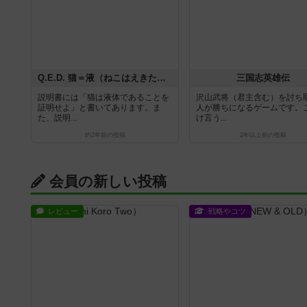
Q.E.D. 猫＝液（ねこはえきたい）
三国志英雄伝
説明書には「猫は液体であることを
沢山武将（君主含む）を討ち
証明せよ」と書いてあります。ま
人が勝ちになるゲームです。
た、説明...
け言う...
約2年前
の投稿
2年以上前
の投稿
会員の新しい投稿
レビュー
戦略やコツ