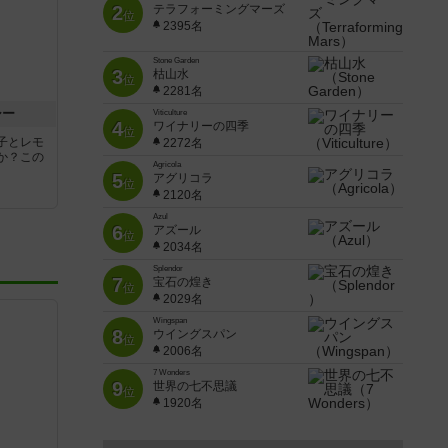
2
テラフォーミングマーズ
位
2395名
Stone Garden
3
枯山水
位
2281名
シー
Viticulture
4
ワイナリーの四季
位
子とレモ
2272名
か？この
Agricola
5
アグリコラ
位
2120名
Azul
6
アズール
位
2034名
Splendor
7
宝石の煌き
位
2029名
Wingspan
8
ウイングスパン
位
2006名
7 Wonders
9
世界の七不思議
位
1920名