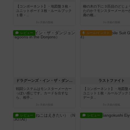
【コンポーネント】・地図盤３枚・
柳の木の下に３匹目のどじょ
ユニットボード３枚・ルールブック
たのか？モンスターメーカー
１冊・...
廊の概...
3ヶ月前
の投稿
3ヶ月前
の投稿
レビュー
ルール/インスト
ドラグーンズ・イン・ザ・ダンジョンズ
ラストファイト
戦闘システムはモンスターメーカー
【コンポーネント】・地図盤
っぽい感じです。カードを出すな
ユニット１枚・ルールブック
ら、相手...
データ...
3ヶ月前
の投稿
5ヶ月前
の投稿
レビュー
レビュー