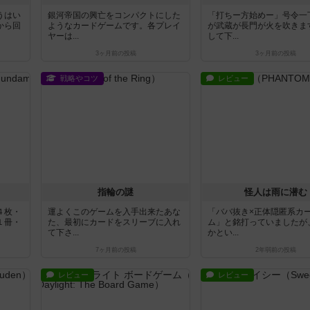
うはい
銀河帝国の興亡をコンパクトにした
「打ちー方始めー」号令一
から回
ようなカードゲームです。各プレイ
が武蔵が長門が火を吹きま
ヤーは...
して下...
3ヶ月前
の投稿
3ヶ月前
の投稿
戦略やコツ
レビュー
指輪の謎
怪人は雨に潜む
４枚・
運よくこのゲームを入手出来たあな
「ババ抜き×正体隠匿系カ
１冊・
た、最初にカードをスリーブに入れ
ム」と銘打っていましたが
て下さ...
かとい...
7ヶ月前
の投稿
2年弱前
の投稿
レビュー
レビュー