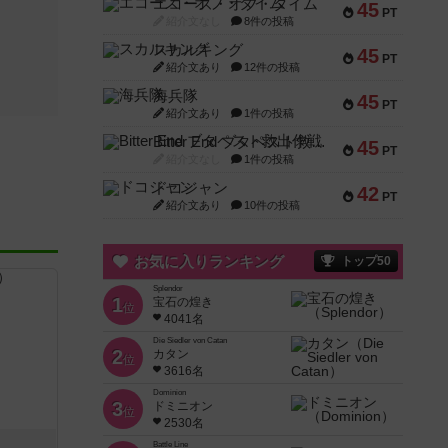
エコーズ・オブ・タイム
45
PT
紹介文なし
8件の投稿
スカルキング
45
PT
紹介文あり
12件の投稿
海兵隊
45
PT
紹介文あり
1件の投稿
Bitter End ブタペスト救出作戦
45
PT
紹介文なし
1件の投稿
ドコジャン
42
PT
紹介文あり
10件の投稿
お気に入りランキング
トップ50
Splendor
1
宝石の煌き
位
4041名
Die Siedler von Catan
2
カタン
位
3616名
Dominion
3
ドミニオン
位
2530名
Battle Line