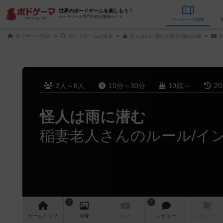
世界のボードゲームを楽しもう！
ボードゲーム専門の総合情報サイト
データベース
検
ボドゲーマTOP
ボードゲームの検索
怪人は雨に潜むの通販/商品詳細
作
3人～6人
10分～30分
10歳～
2
怪人は雨に潜む
稲妻老人さんのルール/イ
2
2
ゲーム
トップ
画像
動画
レビュー
店舗/
カフェ