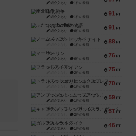
PT
紹介文あり
1件の投稿
南北戦争
91
PT
紹介文あり
1件の投稿
ふたつの城の物語
91
PT
紹介文あり
6件の投稿
ノームズ・アット・ナイト
88
PT
紹介文なし
1件の投稿
マーリン
76
PT
紹介文あり
6件の投稿
フラットアイアン
75
PT
紹介文なし
2件の投稿
トランスオリエント・エクスプレス
70
PT
紹介文なし
1件の投稿
アンブッシュ！：ムーブアウト！
59
PT
紹介文あり
1件の投稿
キャプテン・フリップ：イスラ・ボンバ
51
PT
紹介文なし
2件の投稿
ガルフストライク
46
PT
紹介文あり
1件の投稿