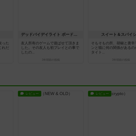
デッドバイデイライト ボードゲーム
スイート＆スパイ
取った
友人所有のゲームで遊ばせて頂きま
そもそもの所、胡椒と唐辛
これだ
した。その友人も初プレイとの事で
ンと猫に何の関係があるの
したの...
タイト...
3年弱前
の投稿
3年弱前
の投稿
レビュー
レビュー