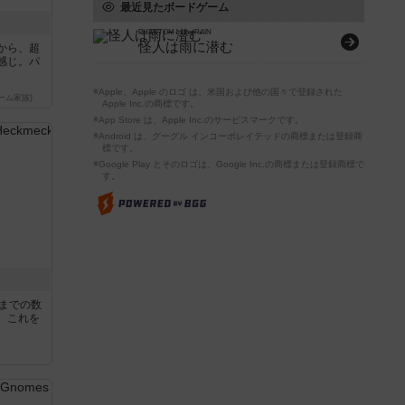
最近見たボードゲーム
PHANTOM in the RAIN
怪人は雨に潜む
から、超
感じ。パ
※Apple、Apple のロゴ は、米国および他の国々で登録された
ーム家族)
Apple Inc.の商標です。
※App Store は、Apple Inc.のサービスマークです。
※Android は、グーグル インコーポレイテッドの商標または登録商
標です。
※Google Play とそのロゴは、Google Inc.の商標または登録商標で
す。
5までの数
。これを