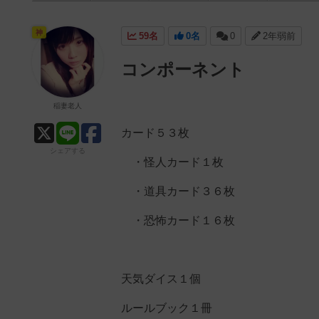
神
59名
0名
0
2年弱前
コンポーネント
稲妻老人
カード５３枚
シェアする
・怪人カード１枚
・道具カード３６枚
・恐怖カード１６枚
天気ダイス１個
ルールブック１冊