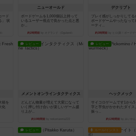
ニューオールド
デクリプト
カード
ボードゲームを1,000個以上持って
プレイ感がしっかりしてる
」 状
いるユーザー視点で良かった点と悪
ボードゲームやったなって
か...
ーティ...
d）
約2時間前
by オグランド（Oguland）
約3時間前
by ヒロ(新！ボードゲ
レビュー
レビュー
ュ
メメントオンラインタクティクス
ヘックメック
木箱を
どんどん物量が増えて大変になって
サイコロゲームです1から
大化
いく押し付け合いが楽しいゲーム盛
字と芋虫がかかれたダイス
り上が...
振っ...
約10時間前
by nekomanma222
約12時間前
by みいやん
レビュー
ルール/インスト