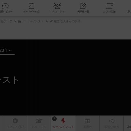
索
新着レビュー
ボードゲーム会
コミュニティ
掲示板一覧
品データ
ルール/インスト
稲妻老人さんの投稿
023年～
ンスト
1
リプレイ
日記
戦略
・コツ
ルール
/インスト
掲示板
拡張/関連
作
次