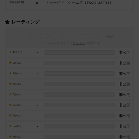
トゥーイド・ゲームズ（Twoid Games）
関連企業/団体
レーティング
レーティングを行うには
ログイン
が必要です
-
非公開
10点の人
-
非公開
9点の人
-
非公開
8点の人
-
非公開
7点の人
-
非公開
6点の人
-
非公開
5点の人
-
非公開
4点の人
-
非公開
3点の人
-
非公開
2点の人