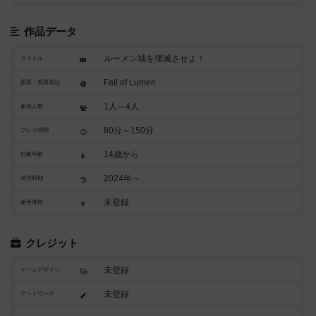
作品データ
ルーメン城を壊滅させよ！
タイトル
Fall of Lumen
原題・英題表記
1人～4人
参加人数
80分～150分
プレイ時間
14歳から
対象年齢
2024年～
発売時期
未登録
参考価格
クレジット
未登録
ゲームデザイン
未登録
アートワーク