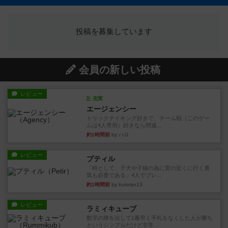
投稿を募集しています
会員の新しい投稿
レビュー
充実
エージェンシー
トリックテイキング好きで、チーム戦（このゲー
ムは4人専用）好きなら間違...
約1時間前
by ハロ
レビュー
プティル
「時として、子犬や子猫の為に雷の近くに行く勇
気も必要である」4人でプレ...
約1時間前
by kurotan13
レビュー
ラミィキューブ
数字の牌を出して1番早く手札をなくした人が勝ち
というシンプルだけど非常...