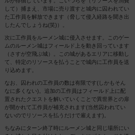
ルが徘徊しています。こいつらを（リソースを消費
して）捕まえ、市場に売り渡すと城内に囚われてい
た工作員を解放できます（脅して侵入経路を聞き出
したんでしょうね(笑)）。
次に工作員をルーメン城に侵入させます。このゲー
ムのルーメン城はフィールド上を動き回っています
（さすが空飛ぶ城）。この城があるエリアに移動し
て、特定のリソースを払うことで城内に工作員を送
り込めます。
なお、囚われの工作員の数は有限です(しかもそん
なに多くない)。追加の工作員はフィールド上に配
置されたクエストを解いていくことで異世界との扉
が開かれて工作員が補充されます(当然囚われてい
ないのでリソースを払うだけで雇えます)。
ちなみにターン終了時にルーメン城と同じ場所にい