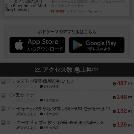
ボードゲームを1,000個以上持っているユーザー視
点で良かった点と悪か...
約9時間前
by オグランド（Oguland）
ボドゲーマのアプリ版はこちら
アクセス数 急上昇中
フリップ７：復讐心とともに
487
PT
紹介文なし
2件の投稿
コンテナ
148
PT
紹介文なし
1件の投稿
ドゥームド・バタリオンズ：ASLモジュール11
132
PT
紹介文あり
1件の投稿
コード・オブ・ブシドー：ASLモジュール8
126
PT
紹介文あり
1件の投稿