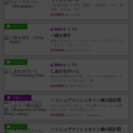
（全体評価）☆10/6（普通）（難易度）☆4/5（世
界観・見た目）☆5...
約7時間前
by ハシオキ
レビュー
画像付き
充実
一線を画す
簡単に言うと、トリックテイキングでモダンアー
トを行う、と言ったゲーム。...
約7時間前
by タカミネコウヘイ
レビュー
画像付き
充実
しあわせのいと
舞台は全寮制の女子高。プレイヤーは探偵サイド
と犯人サイドに分かれて、探...
約8時間前
by タカミネコウヘイ
戦略やコツ
ノイシュヴァンシュタイン城の設計図
どうにも上手くあれもこれも満たせるようには置
けないので、入口の除去と入...
約9時間前
by オグランド（Oguland）
レビュー
ノイシュヴァンシュタイン城の設計図