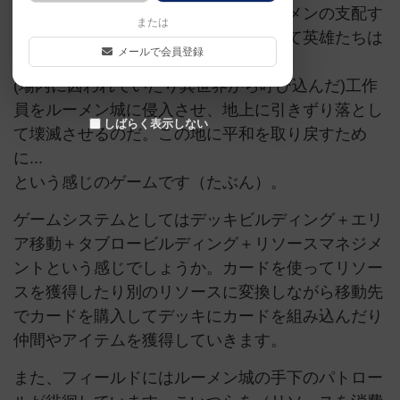
界。時がたち、その地は浮遊城塞ルーメンの支配す
または
る監視社会に変わり果てていた。そして英雄たちは
メールで会員登録
またこの地に呼び戻された。
(場内に囚われていたり異世界から呼び込んだ)工作
員をルーメン城に侵入させ、地上に引きずり落とし
しばらく表示しない
て壊滅させるのだ。この地に平和を取り戻すため
に...
という感じのゲームです（たぶん）。
ゲームシステムとしてはデッキビルディング＋エリ
ア移動＋タブロービルディング＋リソースマネジメ
ントという感じでしょうか。カードを使ってリソー
スを獲得したり別のリソースに変換しながら移動先
でカードを購入してデッキにカードを組み込んだり
仲間やアイテムを獲得していきます。
また、フィールドにはルーメン城の手下のパトロー