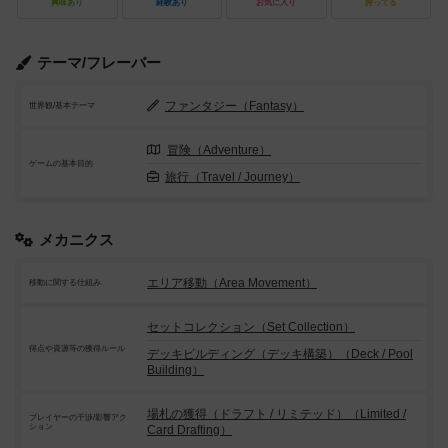
興味あり
経験あり
お気に入り
持ってる
テーマ/フレーバー
ファンタジー（Fantasy）
世界観/基本テーマ
冒険（Adventure）
ゲームの基本目的
旅行（Travel / Journey）
メカニクス
エリア移動（Area Movement）
移動に関する仕組み
セットコレクション（Set Collection）
得点や資源等の獲得ルール
デッキビルディング（デッキ構築）（Deck / Pool
Building）
場札の獲得（ドラフト / リミテッド）（Limited /
プレイヤーの干渉/影響アク
ション
Card Drafting）