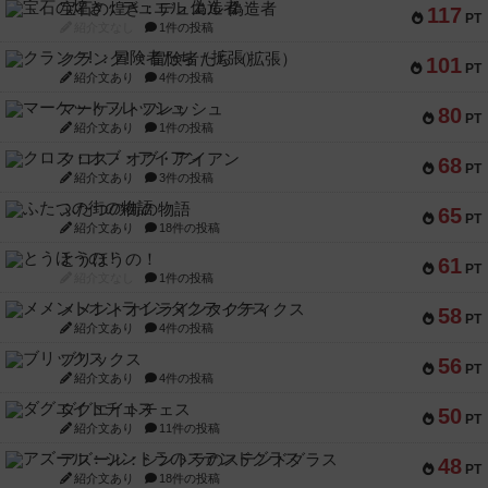
宝石の煌き：デュエル 偽造者
117
PT
紹介文なし
1件の投稿
クランク! ：冒険者たち（拡張）
101
PT
紹介文あり
4件の投稿
マーケットフレッシュ
80
PT
紹介文あり
1件の投稿
クロス・オブ・アイアン
68
PT
紹介文あり
3件の投稿
ふたつの街の物語
65
PT
紹介文あり
18件の投稿
とうほうの！
61
PT
紹介文なし
1件の投稿
メメントオンラインタクティクス
58
PT
紹介文あり
4件の投稿
ブリックス
56
PT
紹介文あり
4件の投稿
ダグエイトチェス
50
PT
紹介文あり
11件の投稿
アズール：シントラのステンドグラス
48
PT
紹介文あり
18件の投稿