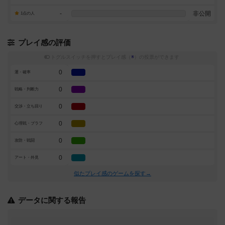
-
非公開
1点の人
プレイ感の評価
トグルスイッチを押すとプレイ感（
※
）の投票ができます
0
運・確率
0
戦略・判断力
0
交渉・立ち回り
0
心理戦・ブラフ
0
攻防・戦闘
0
アート・外見
似たプレイ感のゲームを探す→
データに関する報告