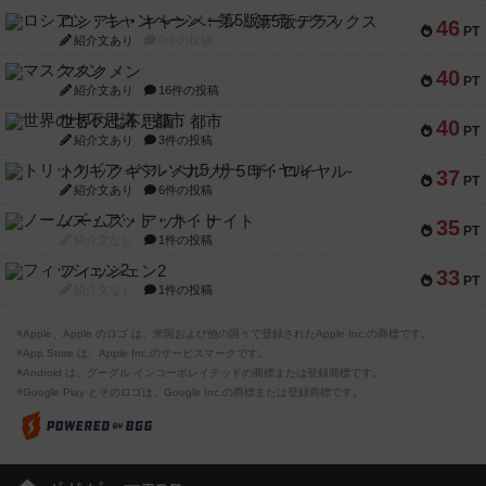
ロシアン・キャンペーン：第5版デラックス
46
PT
紹介文あり
0件の投稿
マスクメン
40
PT
紹介文あり
16件の投稿
世界の七不思議：都市
40
PT
紹介文あり
3件の投稿
トリックギア - ペルソナ5 ザ・ロイヤル-
37
PT
紹介文あり
6件の投稿
ノームズ・アット・ナイト
35
PT
紹介文なし
1件の投稿
フィッシェン2
33
PT
紹介文なし
1件の投稿
※Apple、Apple のロゴ は、米国および他の国々で登録されたApple Inc.の商標です。
※App Store は、Apple Inc.のサービスマークです。
※Android は、グーグル インコーポレイテッドの商標または登録商標です。
※Google Play とそのロゴは、Google Inc.の商標または登録商標です。