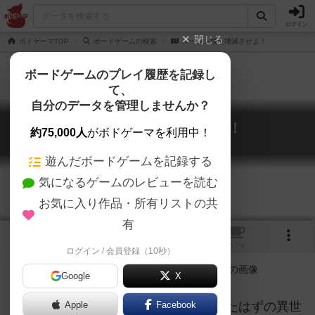
ログイン
閉じる
ボドゲーマTOP
ボードゲームの検索
ルーメン城を壊滅させよ！
ボードゲームのプレイ履歴を記録し
て、
自分のデータを管理しませんか？
ルーメン城を壊滅させよ！
約75,000人
がボドゲーマを利用中！
Fall of Lumen
遊んだボードゲームを記録する
気になるゲームのレビューを読む
お気に入り作品・所有リストの共
有
2
1
トップ
画像
動画
レビュー
カフェ
ログイン / 会員登録（10秒）
Google
X
苦労して開拓し繫栄させ、別れを告げたはずの異世
Apple
Facebook