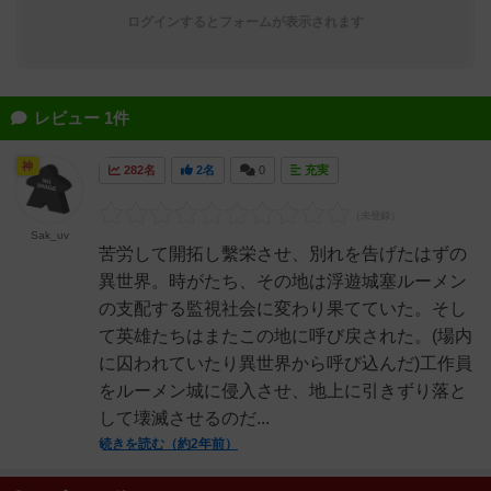
ログインするとフォームが表示されます
レビュー 1件
神
282名
2名
0
充実
Sak_uv
苦労して開拓し繫栄させ、別れを告げたはずの
異世界。時がたち、その地は浮遊城塞ルーメン
の支配する監視社会に変わり果てていた。そし
て英雄たちはまたこの地に呼び戻された。(場内
に囚われていたり異世界から呼び込んだ)工作員
をルーメン城に侵入させ、地上に引きずり落と
して壊滅させるのだ...
続きを読む（約2年前）