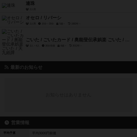
連珠
2人用
オセロ / リバーシ
2人用
15分～30分
5歳～
1883年～
ごいた / ごいたカード / 奥能登伝承娯楽 ごいた / 天九紙牌
3人～4人
30分前後
8歳～
2012年～
最新のお知らせ
お知らせはありません
営業情報
平均予算
平均3000円前後