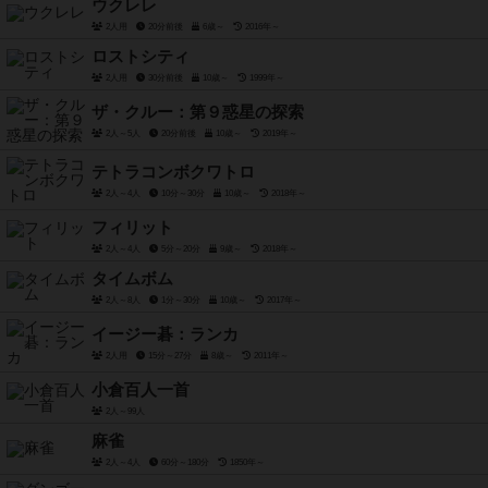
ウクレレ
2人用
20分前後
6歳～
2016年～
ロストシティ
2人用
30分前後
10歳～
1999年～
ザ・クルー：第９惑星の探索
2人～5人
20分前後
10歳～
2019年～
テトラコンボクワトロ
2人～4人
10分～30分
10歳～
2018年～
フィリット
2人～4人
5分～20分
9歳～
2018年～
タイムボム
2人～8人
1分～30分
10歳～
2017年～
イージー碁：ランカ
2人用
15分～27分
8歳～
2011年～
小倉百人一首
2人～99人
麻雀
2人～4人
60分～180分
1850年～