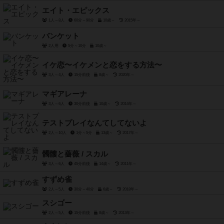
エイト・エピックス
1人～8人
60分～90分
10歳～
2015年～
バンケット
2人用
5分～10分
10歳～
イケ恋〜イケメンと恋をする方法〜
3人～4人
15分前後
8歳～
2020年～
マギアレーナ
3人～6人
30分前後
10歳～
2014年～
テストプレイなんてしてないよ
2人～10人
1分～5分
13歳～
2017年～
髑髏と薔薇 / スカル
3人～6人
45分前後
14歳～
2011年～
すずめ雀
2人～5人
30分～40分
6歳～
2018年～
スシゴー
2人～5人
15分前後
8歳～
2013年～