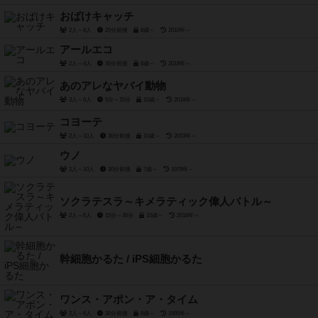
おばけキャッチ
2人～8人
20分前後
8歳～
2010年～
アールエコ
2人～4人
30分前後
8歳～
2019年～
あのアレなヤバイ動物
3人～6人
5分～15分
10歳～
2018年～
コヨーテ
2人～10人
30分前後
10歳～
2003年～
ウノ
2人～10人
30分前後
7歳～
1979年～
ソクラテスラ～キメラティック偉人バトル～
2人～6人
15分～30分
10歳～
2018年～
幹細胞かるた / iPS細胞かるた
ワンス・アポン・ア・タイム
2人～6人
30分前後
8歳～
1995年～