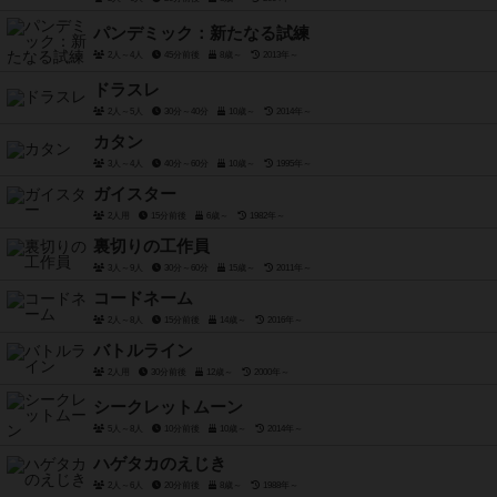
パンデミック：新たなる試練
2人～4人
45分前後
8歳～
2013年～
ドラスレ
2人～5人
30分～40分
10歳～
2014年～
カタン
3人～4人
40分～60分
10歳～
1995年～
ガイスター
2人用
15分前後
6歳～
1982年～
裏切りの工作員
3人～9人
30分～60分
15歳～
2011年～
コードネーム
2人～8人
15分前後
14歳～
2016年～
バトルライン
2人用
30分前後
12歳～
2000年～
シークレットムーン
5人～8人
10分前後
10歳～
2014年～
ハゲタカのえじき
2人～6人
20分前後
8歳～
1988年～