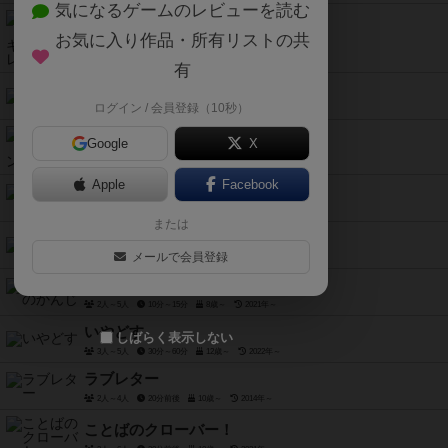
気になるゲームのレビューを読む
ドミノゲーム・メキシカントレイン
お気に入り作品・所有リストの共
2人～8人
15分～60分
8歳～
2022年～
有
フリープ
ログイン / 会員登録（10秒）
2人～4人
15分前後
8歳～
2021年～
単語探知機タンタンゴ
Google
X
2人～5人
30分～60分
12歳～
2021年～
Apple
Facebook
チャオチャオ
2人～4人
30分前後
10歳～
1997年～
または
ランバス
メールで会員登録
2人用
20分～30分
8歳～
2022年～
ボックスのかんじ
2人～5人
10分～15分
8歳～
2021年～
いやどす
しばらく表示しない
3人～5人
30分～60分
12歳～
2022年～
ラブレター
2人～4人
20分前後
10歳～
2014年～
ことばのクローバー！