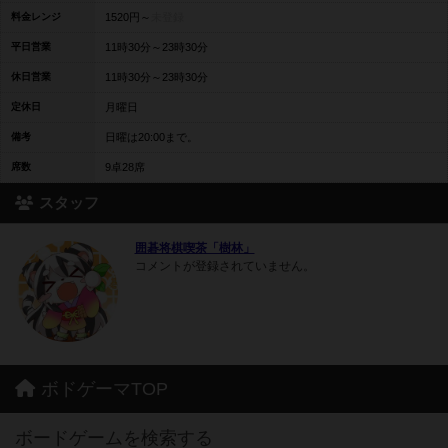
料金レンジ
1520円～
未登録
平日営業
11時30分～23時30分
休日営業
11時30分～23時30分
定休日
月曜日
備考
日曜は20:00まで。
席数
9卓28席
スタッフ
囲碁将棋喫茶「樹林」
コメントが登録されていません。
ボドゲーマTOP
ボードゲームを検索する