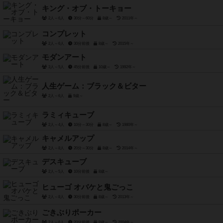
キング・オブ・トーキョー
2人～6人
30分～60分
8歳～
2011年～
コンプレット
2人～6人
30分前後
8歳～
2015年～
モダンアート
3人～5人
45分前後
10歳～
1992年～
人生ゲーム：ブラック＆ビター
2人～6人
9歳～
ラミィキューブ
2人～4人
10分～30分
8歳～
1980年～
キャメルアップ
2人～8人
20分～30分
8歳～
2014年～
デスキューブ
2人～5人
10分前後
8歳～
ヒューゴ オバケと鬼ごっこ
2人～8人
30分前後
8歳～
2013年～
ごきぶりポーカー
2人～6人
20分前後
8歳～
2004年～