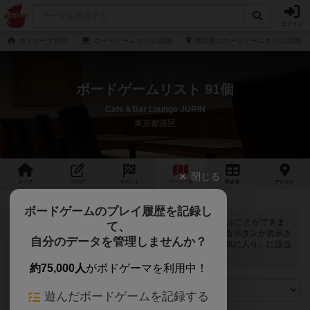
ログイン
ボドゲーマTOP
ボードゲームカフェ/店舗
東京都のボードゲームカフェ/店舗
ボードゲームリスト 91個
Cafe＆Bar Lounge JURIN
東京都港区
閉じる
トップ
ブログ
イベント
ゲーム
一覧
料金
表
アクセス
ボードゲームのプレイ履歴を記録し
Cafe＆Bar Lounge JURINでは
91
個のボードゲームで遊ぶことができま
て、
す。ログインすると自分のマイボードゲームに登録できるボタンが表示さ
自分のデータを管理しませんか？
れます。また、マイボードゲームの「興味あり」と「お気に入り」に該当
するボードゲームがピックアップされるようになります。
約75,000人
がボドゲーマを利用中！
遊んだボードゲームを記録する