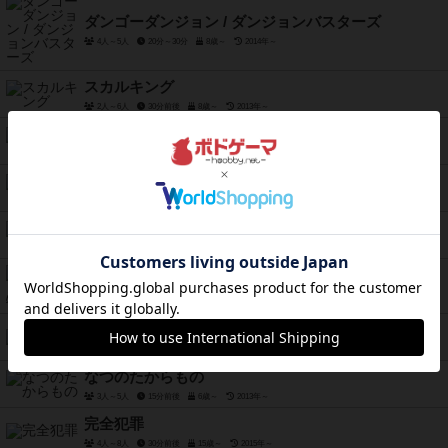
ダンゴーダンジョン / ダンジョンバスターズ
4人～5人
20分～30分
8歳～
2014年～
スカルキング
2人～6人
30分前後
8歳～
2013年～
ニャーメンズ
2人～5人
20分前後
8歳～
2019年～
目撃者たちの夜
3人～6人
10分前後
8歳～
2019年～
犯人は踊る
3人～8人
10分～20分
8歳～
2013年～
開拓王：もっと建物を！
開拓王
2人～4人
30分～40分
10歳～
2013年～
なつのたからもの
3人～5人
15分前後
6歳～
2013年～
完全犯罪
4人～8人
30分前後
15歳～
2015年～