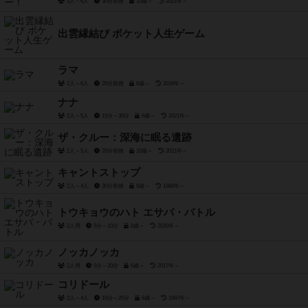
3人～6人
30分前後
10歳～
2021年～
出雲縁結び ポケット人生ゲーム
ラマ
2人～6人
20分前後
8歳～
2019年～
ナナ
2人～5人
15分～30分
6歳～
2021年～
ザ・クルー：深海に眠る遺跡
2人～5人
20分前後
10歳～
2021年～
キャントストップ
2人～4人
30分前後
9歳～
1980年～
トウキョウのハト エサバ・バトル
2人用
5分～10分
8歳～
2020年～
ノッカノッカ
2人用
5分～20分
6歳～
2017年～
コリドール
2人～4人
15分～25分
6歳～
1997年～