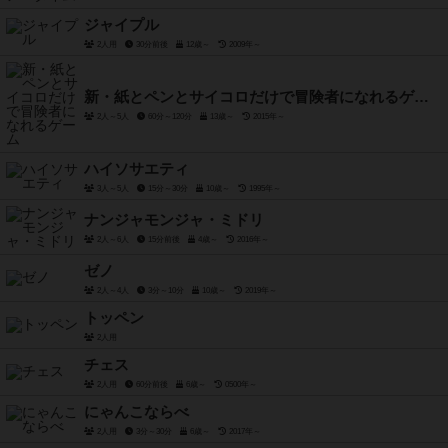
ジャイプル
2人用
30分前後
12歳～
2009年～
新・紙とペンとサイコロだけで冒険者になれるゲーム
2人～5人
60分～120分
13歳～
2015年～
ハイソサエティ
3人～5人
15分～30分
10歳～
1995年～
ナンジャモンジャ・ミドリ
2人～6人
15分前後
4歳～
2016年～
ゼノ
2人～4人
3分～10分
10歳～
2019年～
トッペン
2人用
チェス
2人用
60分前後
6歳～
0500年～
にゃんこならべ
2人用
3分～30分
6歳～
2017年～