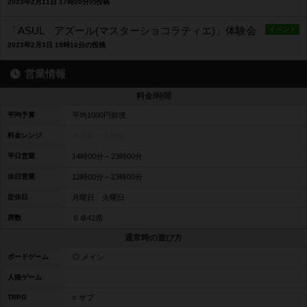
2023年2月11日 17時20分の投稿
「ASUL アズール(マスターショコラティエ)」体験会
イベント
2023年2月3日 19時16分の投稿
営業情報
料金/時間
平均予算
平均1000円前後
料金レンジ
未登録～
未登録
平日営業
14時00分～23時00分
休日営業
12時00分～23時00分
定休日
月曜日 火曜日
席数
６卓42席
通常時の遊び方
ボードゲーム
◎ メイン
人狼ゲーム
TRPG
○ サブ