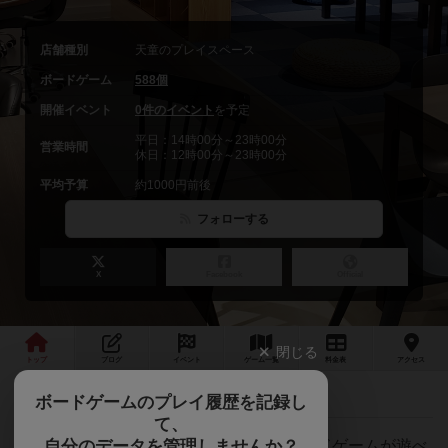
店舗種別
天童のプレイスペース
ボードゲーム
588個
開催イベント
0件のイベント
を予定
平日：14時00分～23時00分
営業時間
休日：12時00分～23時00分
平均予算
約1000円前後
フォローする
X
Facebook
Official
閉じる
トップ
ブログ
イベント
ゲーム
一覧
料金
表
アクセス
「キングオブモンスターアイランド」体験会
最新情報
ボードゲームのプレイ履歴を記録し
て、
自分のデータを管理しませんか？
天童駅から徒歩約15分 約400種類のボードゲームが遊べ