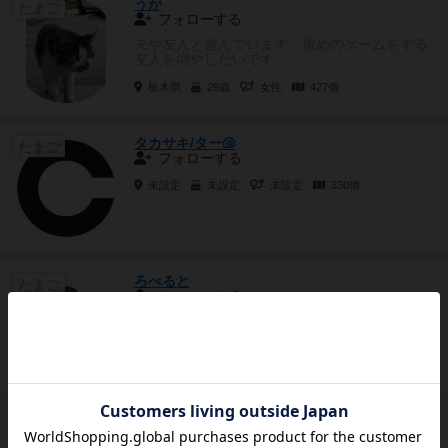
うが
たまご
フォローする
夫や友人と遊んでいます。重めのゲームをする
友人を増やしたいです。
栃木県
29歳
女性
427個
タカサキ/ター🐚
たまご
フォローする
未設定
未設定
未設定
330個
ろべると
たまご
フォローする
未設定
未設定
未設定
6個
しぐれ
隊長
フォローする