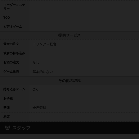
マーダーミステ
リー
TCG
ビデオゲーム
提供サービス
飲食の注文
ドリンク＋軽食
飲食の持ち込み
お酒の注文
なし
ゲーム販売
基本的にない
その他の環境
持ち込みゲーム
OK
お子様
禁煙
全席禁煙
相席
スタッフ