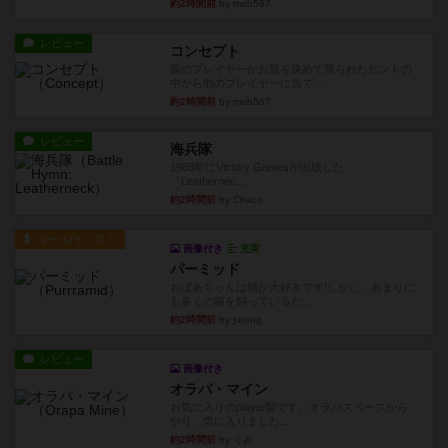
約2時間前
by mob567
レビュー
コンセプト
親のプレイヤーがお題を決めて限られたヒントの
中から他のプレイヤーに当て...
約2時間前
by mob567
レビュー
海兵隊
1988年にVictory Gamesが出版した
『Leathernec...
約2時間前
by Chaco
ルール/インスト
画像付き
充実
パーミッド
おばあちゃんは猫が大好きです!しかし、あまりに
も多くの猫を飼っているた...
約2時間前
by jurong
レビュー
画像付き
オラパ・マイン
お気に入りのplayte製です。オラパスペースから
やり、気に入りました...
約2時間前
by くみ