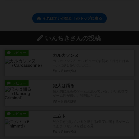
それはオレの魚だ！のトップに戻る
いんちきさんの投稿
レビュー
カルカソンヌ
カルカソンヌ21 のレビューです初めて行うにはル
ールは少し多い(〇〇は...
約1ヶ月前
の投稿
レビュー
犯人は踊る
個人的に最高のゲームと思っている。いい意味で
ゲーム性が低い。説明はとて...
約1ヶ月前
の投稿
レビュー
ニムト
見た目が損していると感じる(数字に関するゲーム
であまりセンスを感じる見...
約1ヶ月前
の投稿