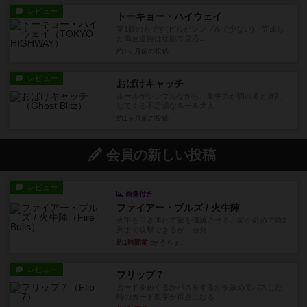
レビュー
トーキョー・ハイウェイ
第1版の方です(ビルがシンプルで少ない)、完成し
た高速道路は壮観で見応...
約1ヶ月前
の投稿
レビュー
おばけキャッチ
ルールがシンプルながら、集中力が切れると混乱
してくる不思議なルール大人...
約1ヶ月前
の投稿
会員の新しい投稿
レビュー
画像付き
ファイアー・ブルズ / 火牛陣
火牛を引き連れて敵を殲滅させる。縦か斜めで前2
列まで攻撃できるが、自分...
約1時間前
by うらまこ
レビュー
フリップ７
カードをめくるかパスをするかを決めてパスした
時のカード数字が得点になる...