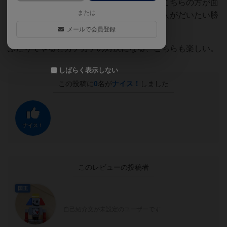
複数名でやるとパーティゲームの雰囲気、こちらの方が面
または
白い、熱い争いの裏で淡々と地場を固める人がだいたい勝
ちます。
メールで会員登録
ふたりでやるとガチガチの対決になる、こちらも楽しい。
しばらく表示しない
この投稿に
0
名が
ナイス！
しました
ナイス！
このレビューの投稿者
国王
自己紹介文が未設定のユーザーです