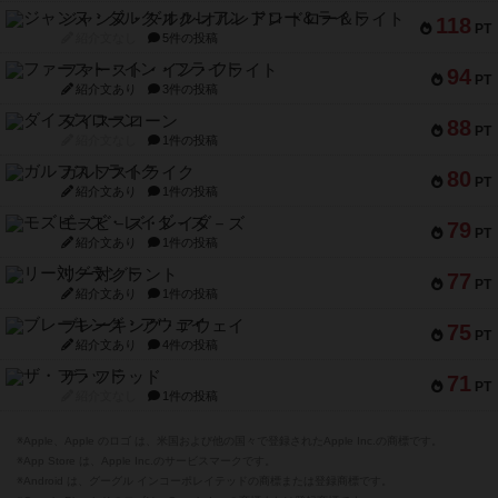
ジャンヌ・ダルク-オルレアン ドロー＆ライト
118
PT
紹介文なし
5件の投稿
ファースト・イン・フライト
94
PT
紹介文あり
3件の投稿
ダイススローン
88
PT
紹介文なし
1件の投稿
ガルフストライク
80
PT
紹介文あり
1件の投稿
モズビ－ズ・レイダ－ズ
79
PT
紹介文あり
1件の投稿
リー対グラント
77
PT
紹介文あり
1件の投稿
ブレーキング・アウェイ
75
PT
紹介文あり
4件の投稿
ザ・フラッド
71
PT
紹介文なし
1件の投稿
※Apple、Apple のロゴ は、米国および他の国々で登録されたApple Inc.の商標です。
※App Store は、Apple Inc.のサービスマークです。
※Android は、グーグル インコーポレイテッドの商標または登録商標です。