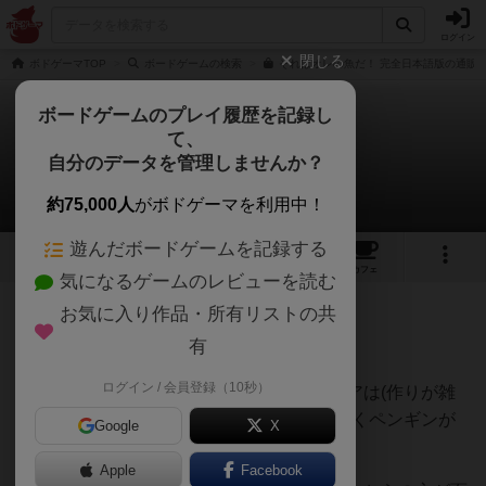
ログイン
閉じる
ボドゲーマTOP
ボードゲームの検索
それはオレの魚だ！ 完全日本語版の通販/
ボードゲームのプレイ履歴を記録し
て、
それはオレの魚だ！
自分のデータを管理しませんか？
いんちきさんのレビュー
約75,000人
がボドゲーマを利用中！
遊んだボードゲームを記録する
18
4
55
311
トップ
画像
動画
レビュー
カフェ
気になるゲームのレビューを読む
お気に入り作品・所有リストの共
63名
0名
0
約1ヶ月前
有
ログイン / 会員登録（10秒）
ルールはとても簡単、ペンギンのフィギュアは(作りが雑
ながらも)可愛い、隔離させられて沈んでいくペンギンが
Google
X
物悲しい…
Apple
Facebook