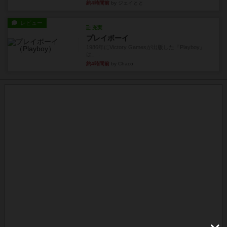
約4時間前
by ジェイとと
レビュー
充実
プレイボーイ
1986年にVictory Gamesが出版した『Playboy』
は、...
約4時間前
by Chaco