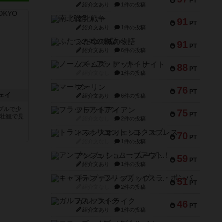
PT
紹介文あり
1件の投稿
南北戦争
91
PT
紹介文あり
1件の投稿
ふたつの城の物語
91
PT
紹介文あり
6件の投稿
ノームズ・アット・ナイト
88
PT
紹介文なし
1件の投稿
マーリン
76
PT
ェイ
紹介文あり
6件の投稿
プルで少
フラットアイアン
75
PT
は壮観で見
紹介文なし
2件の投稿
トランスオリエント・エクスプレス
70
PT
紹介文なし
1件の投稿
アンブッシュ！：ムーブアウト！
59
PT
紹介文あり
1件の投稿
キャプテン・フリップ：イスラ・ボンバ
51
PT
紹介文なし
2件の投稿
ガルフストライク
46
PT
紹介文あり
1件の投稿