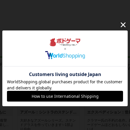
レビュー
レビュー
もに
アズール：シントラのステンドグラス
―復讐
大好きなアズールシリーズ。ステン
クラマー氏の不朽の名作。
...
ドグラスを作っていきます✨1部よ
ードゲームほどおもしろい
り自由...
いえ。...