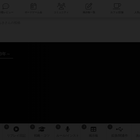
索
新着レビュー
ボードゲーム会
コミュニティ
掲示板一覧
ちきさんの投稿
13年～
5
5
5
3
1
リプレイ
日記
戦略
・コツ
ルール
/インスト
掲示板
拡張/関連
作
次