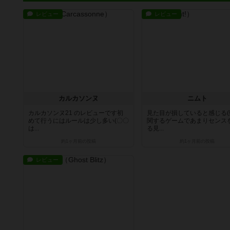
レビュー
レビュー
カルカソンヌ
ニムト
カルカソンヌ21 のレビューです初
見た目が損していると感じる(
めて行うにはルールは少し多い(〇〇
関するゲームであまりセンス
は...
る見...
約1ヶ月前
の投稿
約1ヶ月前
の投稿
レビュー