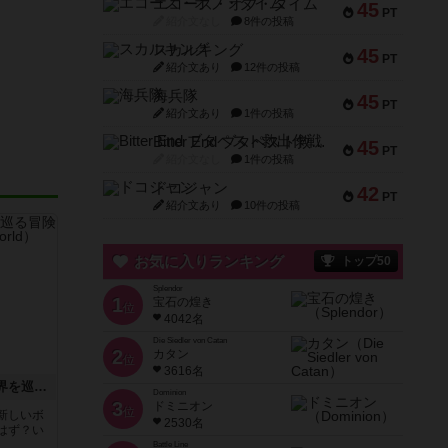
エコーズ・オブ・タイム
45
PT
紹介文なし
8件の投稿
スカルキング
45
PT
紹介文あり
12件の投稿
海兵隊
45
PT
紹介文あり
1件の投稿
Bitter End ブタペスト救出作戦
45
PT
紹介文なし
1件の投稿
ドコジャン
42
PT
紹介文あり
10件の投稿
お気に入りランキング
トップ50
Splendor
1
宝石の煌き
位
4042名
Die Siedler von Catan
2
カタン
位
3616名
エクスペディション：世界を巡る冒険
Dominion
3
ドミニオン
位
新しいボ
2530名
はず？い
Battle Line