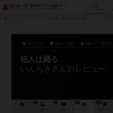
世界のボードゲームを楽しもう！
ボードゲーム専門の総合情報サイト
データベース
検
ボドゲーマTOP
ボードゲームの検索
犯人は踊る
レビュー
いん
3人～8人
10分～20分
8歳～
20
犯人は踊る
いんちきさんのレビュー
24
5
115
425
ゲーム
トップ
画像
動画
レビュー
店舗/
カフェ