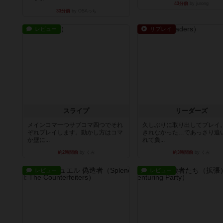
43分前
by jurong
33分前
by OSAっち
レビュー
リプレイ
スライプ
リーダーズ
メインコマ一つサブコマ四つでそれ
久しぶりに取り出してプレイ
ぞれプレイします。動かし方はコマ
きれなかった…であっさり追
か壁に...
れて負...
約2時間前
by くみ
約3時間前
by くみ
レビュー
レビュー