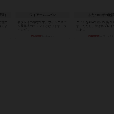
拡張）
ワイアームスパン
ふたつの街の物
に能力
初プレイの感想です。ウイングスパ
タイルを4×4で並べて街づ
きるよ
ン履修済のコメントとなります。ウ
す。ただし、街は各プレイ
イング...
にあ...
ー
約5時間前
by daisdice
約9時間前
by ジェイと