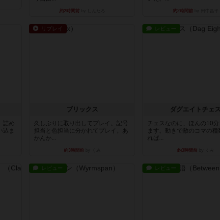
約2時間前
by しんたろ
約2時間前
by 田中昌平
リプレイ
レビュー
ブリックス
ダグエイトチェ
。詰め
久しぶりに取り出してプレイ。記号
チェスなのに、ほんの10
い込ま
担当と色担当に分かれてプレイ。あ
ます。動きで敵のコマの種
かんか...
れば...
約3時間前
by くみ
約3時間前
by くみ
レビュー
レビュー