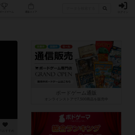
ログイン
カフェ/店舗
人気ボードゲーム
通販ストア
ボードゲーム通販
オンラインストアで7,500商品を販売中
のおすすめ