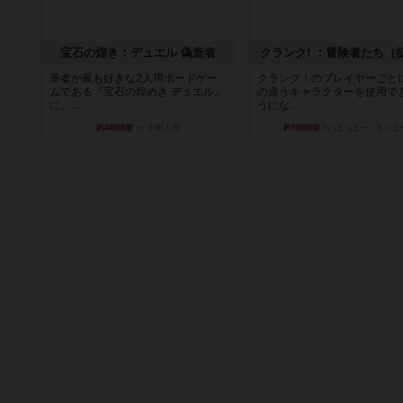
宝石の煌き：デュエル 偽造者
クランク! ：冒険者たち（
筆者が最も好きな2人用ボードゲー
クランク！のプレイヤーごと
ムである『宝石の煌めき デュエル』
の違うキャラクターを使用で
に、...
うにな...
約4時間前
by 手動人形
約5時間前
by ぽっぽーくるっぽ