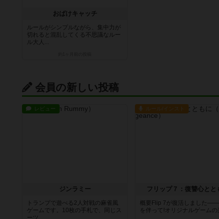
おばけキャッチ
ルールがシンプルながら、集中力が
切れると混乱してくる不思議なルー
ル大人...
約1ヶ月前
の投稿
会員の新しい投稿
レビュー
ルール/インスト
ジンラミー
フリップ７：復讐心とと
トランプで遊べる2人対戦の麻雀風
概要Flip 7が復活しました―
ゲームです。10枚の手札で、同じス
を伴って!オリジナルゲームの楽し
ーツ...