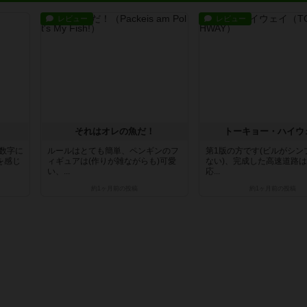
レビュー
レビュー
それはオレの魚だ！
トーキョー・ハイウ
数字に
ルールはとても簡単、ペンギンのフ
第1版の方です(ビルがシン
を感じ
ィギュアは(作りが雑ながらも)可愛
ない)、完成した高速道路
い、...
応...
約1ヶ月前
の投稿
約1ヶ月前
の投稿