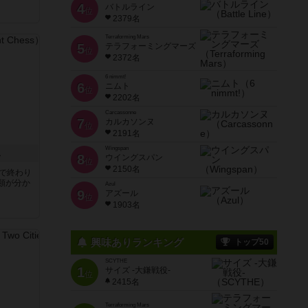
4
バトルライン
位
2379名
Terraforming Mars
5
テラフォーミングマーズ
位
2372名
6 nimmt!
6
ニムト
位
2202名
Carcassonne
7
カルカソンヌ
位
2191名
Wingspan
ス
8
ウイングスパン
位
2150名
分で終わり
類が分か
Azul
9
アズール
位
1903名
興味ありランキング
トップ50
SCYTHE
1
サイズ -大鎌戦役-
位
2415名
Terraforming Mars