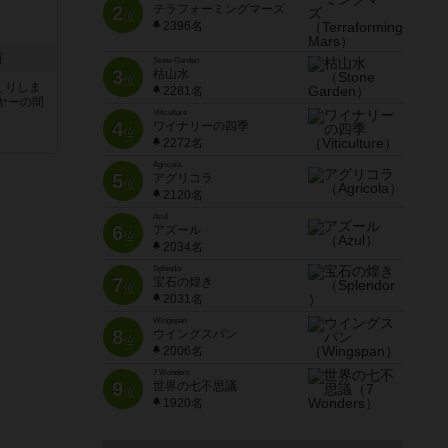
2
テラフォーミングマーズ
位
2396名
語
Stone Garden
3
枯山水
位
くりしま
2281名
ヤーの間
Viticulture
4
ワイナリーの四季
位
2272名
と
Agricola
5
アグリコラ
位
2120名
Azul
6
アズール
位
2034名
Splendor
7
宝石の煌き
位
2031名
Wingspan
8
ウイングスパン
位
2006名
7 Wonders
9
世界の七不思議
位
1920名