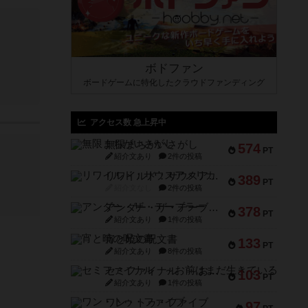
ボドファン
ボードゲームに特化したクラウドファンディング
アクセス数 急上昇中
無限まちがいさがし
574
PT
紹介文あり
2件の投稿
リワイルド：サウスアメリカ
389
PT
紹介文なし
2件の投稿
アンダー・ザ・テーブラー
378
PT
紹介文あり
1件の投稿
宵と暁の呪文書
133
PT
紹介文あり
8件の投稿
セミファイナル ～お前はまだ生きている～
103
PT
紹介文あり
1件の投稿
ワン・トゥ・ファイブ
97