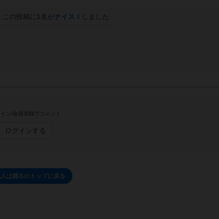
この投稿に
1
名が
ナイス！
しました
イン/会員登録でコメント
ログインする
犯人は踊るのトップに戻る