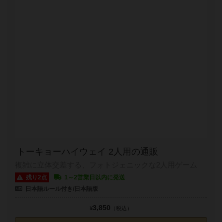
トーキョーハイウェイ 2人用の通販
複雑に立体交差する、フォトジェニックな2人用ゲーム
残り2点
1～2営業日以内に発送
日本語ルール付き/日本語版
3,850
¥
（税込）