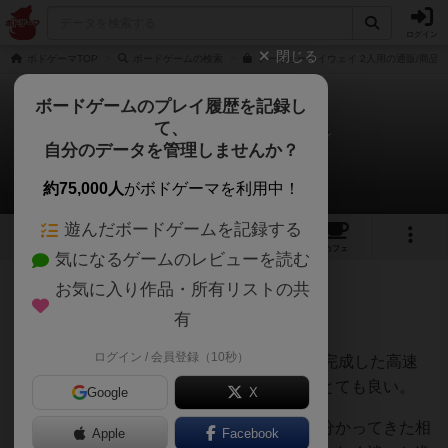
ログイン
閉じる
ボドゲーマTOP
ボードゲームの検索
トーキョーハイウェイ 2人用の通販/商品
ボードゲームのプレイ履歴を記録し
て、
トーキョー・ハイウェイ
自分のデータを管理しませんか？
いんちきさんのレビュー
約75,000人
がボドゲーマを利用中！
遊んだボードゲームを記録する
17
4
23
115
トップ
画像
動画
レビュー
カフェ
気になるゲームのレビューを読む
お気に入り作品・所有リストの共
69名
0名
0
約1ヶ月前
有
ログイン / 会員登録（10秒）
第1版の方です(ビルがシンプルで少ない)、完成した高速
道路は壮観で見応えがあります。この点はとても良い。
Google
X
ゲーム性としてはやや単調で、セオリーが分かってきた相
Apple
Facebook