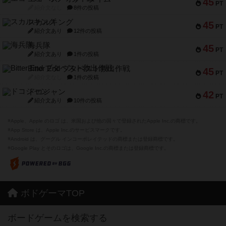
45
PT
紹介文なし
8件の投稿
スカルキング
45
PT
紹介文あり
12件の投稿
海兵隊
45
PT
紹介文あり
1件の投稿
Bitter End ブタペスト救出作戦
45
PT
紹介文なし
1件の投稿
ドコジャン
42
PT
紹介文あり
10件の投稿
※Apple、Apple のロゴ は、米国および他の国々で登録されたApple Inc.の商標です。
※App Store は、Apple Inc.のサービスマークです。
※Android は、グーグル インコーポレイテッドの商標または登録商標です。
※Google Play とそのロゴは、Google Inc.の商標または登録商標です。
ボドゲーマTOP
ボードゲームを検索する