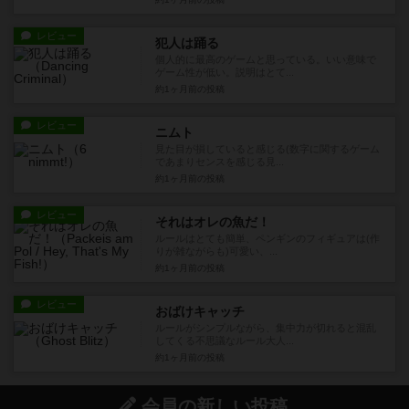
レビュー
犯人は踊る
個人的に最高のゲームと思っている。いい意味で
ゲーム性が低い。説明はとて...
約1ヶ月前
の投稿
レビュー
ニムト
見た目が損していると感じる(数字に関するゲーム
であまりセンスを感じる見...
約1ヶ月前
の投稿
レビュー
それはオレの魚だ！
ルールはとても簡単、ペンギンのフィギュアは(作
りが雑ながらも)可愛い、...
約1ヶ月前
の投稿
レビュー
おばけキャッチ
ルールがシンプルながら、集中力が切れると混乱
してくる不思議なルール大人...
約1ヶ月前
の投稿
会員の新しい投稿