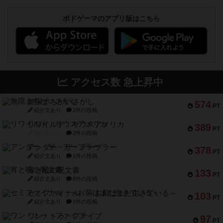
ボドゲーマのアプリ版はこちら
アクセス数 急上昇中
無限まちがいさがし
574
PT
紹介文あり
2件の投稿
リワイルド：サウスアメリカ
389
PT
紹介文なし
2件の投稿
アンダー・ザ・テーブラー
378
PT
紹介文あり
1件の投稿
宵と暁の呪文書
133
PT
紹介文あり
8件の投稿
セミファイナル ～お前はまだ生きている～
103
PT
紹介文あり
1件の投稿
ワン・トゥ・ファイブ
97
PT