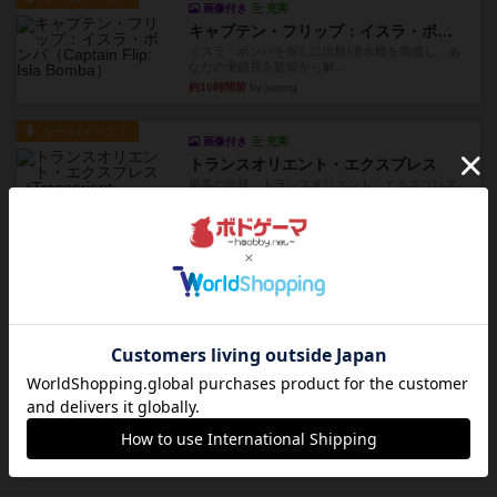
画像付き
充実
キャプテン・フリップ：イスラ・ボンバ
イスラ・ボンバを探しに出航!潜水艦を装備し、あ
なたの乗組員を監獄から解...
約10時間前
by jurong
ルール/インスト
画像付き
充実
トランスオリエント・エクスプレス
乗客の皆様、トランスオリエント・エクスプレス
にご乗車ありがとうございま...
約10時間前
by jurong
レビュー
画像付き
充実
フラットアイアン
世界に浸れる度 ☆☆☆☆★楽しさ ☆☆☆☆★
タイパ ☆☆☆☆☆マンハッ...
約12時間前
by DKnewyork
レビュー
花火：スターマイン
自分のカードは見えず他のプレイヤーのカードが
見える状態でカードを教えた...
約13時間前
by mob567