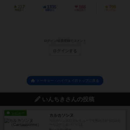
717
1335
188
795
興味あり
経験あり
お気に入り
持ってる
ログイン/会員登録でコメント
ログインする
トーキョー・ハイウェイのトップに戻る
いんちきさんの投稿
レビュー
カルカソンヌ
カルカソンヌ21 のレビューです初めて行うにはル
ールは少し多い(〇〇は...
約1ヶ月前
の投稿