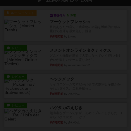
ルール/インスト
画像付き
充実
マーケットフレッシュ
目的あなたの店先に農産物の木箱を戦略的に積み
重ねて在庫を最大化し、競合...
約3時間前
by jurong
レビュー
メメントオンラインタクティクス
どんどん物量が増えて大変になっていく押し付け
合いが楽しいゲーム盛り上が...
約4時間前
by nekomanma222
レビュー
ヘックメック
サイコロゲームです1から5までの数字と芋虫がか
かれたダイス。これを振っ...
約5時間前
by みいやん
レビュー
ハゲタカのえじき
超有名なゲームですが、初めてプレイしました。1
から15までのカードがプ...
約5時間前
by みいやん