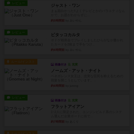
レビュー
ジャスト・ワン
まぁ面白かった‼️よくテレビとかのバラエティなん
かで、お題がわからずに...
約5時間前
by みいやん
レビュー
ピタッコカルタ
ボドゲ相席会でプレイしましたひらがなが書かれ
たカードを2枚まで手をつけ...
約6時間前
by みいやん
ルール/インスト
画像付き
充実
ノームズ・アット・ナイト
ベネボレンス女王は、忠実な臣民を称えるための
祝宴を開こうとしています。...
約6時間前
by jurong
レビュー
画像付き
充実
フラットアイアン
1~2人に限定された、エンジンビルド系のシステ
ム選んだ企業ボードに街で...
約7時間前
by あくり
ルール/インスト