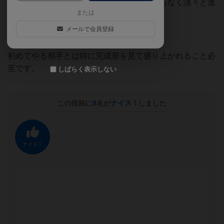
手同士だとそこまで大きな駆け引きや逆転もなく淡々と進
または
んでしまいます。
メールで会員登録
初めてやる相手とは特に完成形を見て盛り上がれること必
至です。
しばらく表示しない
この投稿に
0
名が
ナイス！
しました
ナイス！