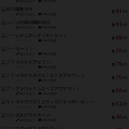
紹介文あり
1件の投稿
南北戦争
91
PT
紹介文あり
1件の投稿
ふたつの城の物語
91
PT
紹介文あり
6件の投稿
ノームズ・アット・ナイト
88
PT
紹介文なし
1件の投稿
マーリン
76
PT
紹介文あり
6件の投稿
フラットアイアン
75
PT
紹介文なし
2件の投稿
トランスオリエント・エクスプレス
70
PT
紹介文なし
1件の投稿
アンブッシュ！：ムーブアウト！
59
PT
紹介文あり
1件の投稿
キャプテン・フリップ：イスラ・ボンバ
51
PT
紹介文なし
2件の投稿
ガルフストライク
46
PT
紹介文あり
1件の投稿
エコーズ・オブ・タイム