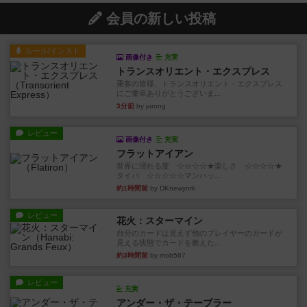
会員の新しい投稿
ルール/インスト
画像付き
充実
トランスオリエント・エクスプレス
乗客の皆様、トランスオリエント・エクスプレス
にご乗車ありがとうございま...
3分前
by jurong
レビュー
画像付き
充実
フラットアイアン
世界に浸れる度 ☆☆☆☆★楽しさ ☆☆☆☆★
タイパ ☆☆☆☆☆マンハッ...
約1時間前
by DKnewyork
レビュー
花火：スターマイン
自分のカードは見えず他のプレイヤーのカードが
見える状態でカードを教えた...
約3時間前
by mob567
レビュー
充実
アンダー・ザ・テーブラー