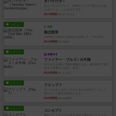
オバケだぞ～
対人アナログプレイ。簡単なルールで誰とでも遊
べるゲーム。こんなの子ども...
約12時間前
by おーちゃん
レビュー
充実
南北戦争
1983年にVictory Gamesが出版した『The Civil ...
約16時間前
by Chaco
レビュー
画像付き
ファイアー・ブルズ / 火牛陣
火牛を引き連れて敵を殲滅させる。縦か斜めで前2
列まで攻撃できるが、自分...
約18時間前
by うらまこ
レビュー
フリップ７
カードをめくるかパスをするかを決めてパスした
時のカード数字が得点になる...
約18時間前
by mob567
レビュー
コンセプト
親のプレイヤーがお題を決めて限られたヒントの