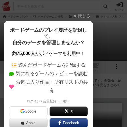
ログイン
閉じる
ボドゲーマTOP
ボードゲームの検索
あやつり人形
あやつり人形 フル
ボードゲームのプレイ履歴を記録し
て、
あやつり人形 フルセット
自分のデータを管理しませんか？
拡張/関連作品 5件
約75,000人
がボドゲーマを利用中！
遊んだボードゲームを記録する
トップ
画像
動画
レビュー
カフェ
気になるゲームのレビューを読む
あやつり人形 フルセットに紐付いているボードゲーム一覧です。拡張版・続
お気に入り作品・所有リストの共
編・リメイク版などの同じシリーズを中心に、関連性の強い作品をまとめて
います。
有
ログイン / 会員登録（10秒）
Google
X
Apple
Facebook
あやつり人形 クラシック