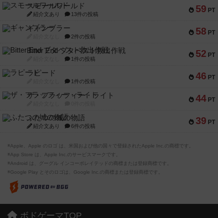
スモールワールド
59
PT
紹介文あり
13件の投稿
ギャンブラー
58
PT
紹介文なし
2件の投稿
Bitter End ブタペスト救出作戦
52
PT
紹介文なし
1件の投稿
ラピード
46
PT
紹介文なし
1件の投稿
ザ・フラッフィー・ライト
44
PT
紹介文なし
0件の投稿
ふたつの城の物語
39
PT
紹介文あり
6件の投稿
※Apple、Apple のロゴ は、米国および他の国々で登録されたApple Inc.の商標です。
※App Store は、Apple Inc.のサービスマークです。
※Android は、グーグル インコーポレイテッドの商標または登録商標です。
※Google Play とそのロゴは、Google Inc.の商標または登録商標です。
ボドゲーマTOP