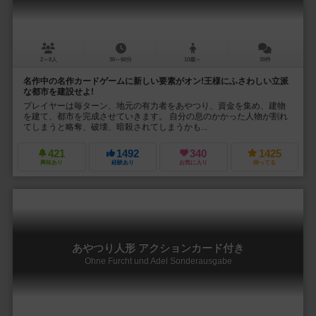
2～8人
30～60分
10歳～
30件
名作中の名作カードゲームに新しい要素がオン!王様にふさわしい立派
な都市を建設せよ!
プレイヤーは毎ターン、地元の有力者をあやつり、資金を集め、建物
を建て、都市を完成させていきます。 自分の息のかかった人物が割れ
てしまうと略奪、破壊、暗殺されてしまうかも...
421
1492
340
1425
興味あり
経験あり
お気に入り
持ってる
あやつり人形 アクションカード付き
Ohne Furcht und Adel Sonderausgabe