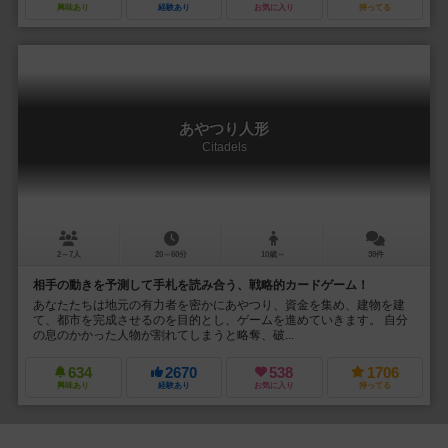
興味あり
経験あり
お気に入り
持ってる
あやつり人形
Citadels
2～7人
20～60分
10歳～
38件
相手の動きを予測して手札を読み合う、戦略的カードゲーム！
あなたたちは地元の有力者を密かにあやつり、資金を集め、建物を建
て、都市を完成させるのを目的とし、ゲームを進めていきます。 自分
の息のかかった人物が割れてしまうと略奪、破...
634
2670
538
1706
興味あり
経験あり
お気に入り
持ってる