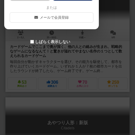
Citadels Classic
または
メールで会員登録
2～8人
20～60分
10歳～
6件
しばらく表示しない
カードゲームでここまで奥が深く、他の人との絡みが生まれ、戦略的
なゲームになるなんて！と驚きが溢れてやまない名作の１つとして数
えられるカードゲーム
毎回自分が動かすキャラクターを選び、その能力を駆使して、都市を
作り上げていくカードゲーム。いずれか１人が７枚の都市カードを出
したラウンドが終了したら、ゲーム終了です。ゲーム終...
53
306
70
259
興味あり
経験あり
お気に入り
持ってる
あやつり人形：新版
Citadels