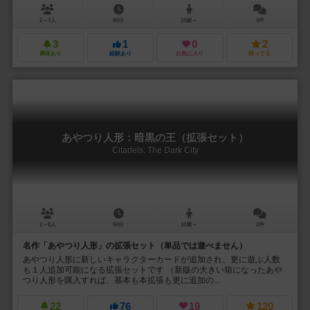
2～7人
60分
10歳～
0件
3
1
0
2
興味あり
経験あり
お気に入り
持ってる
あやつり人形：暗黒の王（拡張セット）
Citadels: The Dark City
2～8人
60分
10歳～
2件
名作「あやつり人形」の拡張セット（単品では遊べません）
あやつり人形に新しいキャラクターカードが追加され、更に遊ぶ人数
も１人追加可能になる拡張セットです （新版の大きい箱になったあや
つり人形を購入すれば、基本も本拡張も更に追加の...
22
76
19
120