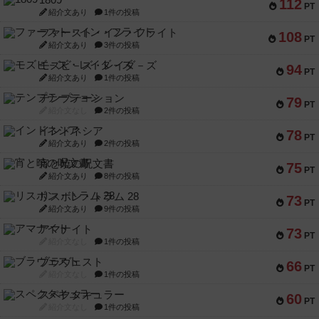
1809
112
PT
紹介文あり
1件の投稿
ファースト・イン・フライト
108
PT
紹介文あり
3件の投稿
モズビ－ズ・レイダ－ズ
94
PT
紹介文あり
1件の投稿
テンプテーション
79
PT
紹介文なし
2件の投稿
インドネシア
78
PT
紹介文あり
2件の投稿
宵と暁の呪文書
75
PT
紹介文あり
8件の投稿
リスボン・トラム 28
73
PT
紹介文あり
9件の投稿
アマナイト
73
PT
紹介文なし
1件の投稿
ブラヴェスト
66
PT
紹介文なし
1件の投稿
スペクタキュラー
60
PT
紹介文なし
1件の投稿