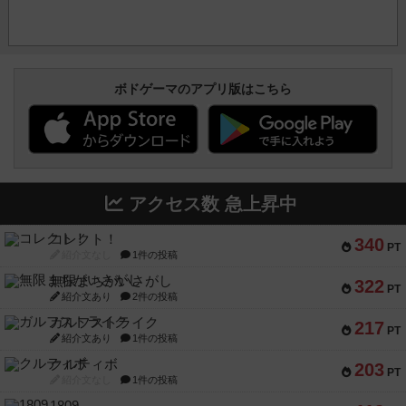
ボドゲーマのアプリ版はこちら
アクセス数 急上昇中
コレクト！
340
PT
紹介文なし
1件の投稿
無限まちがいさがし
322
PT
紹介文あり
2件の投稿
ガルフストライク
217
PT
紹介文あり
1件の投稿
クルティボ
203
PT
紹介文なし
1件の投稿