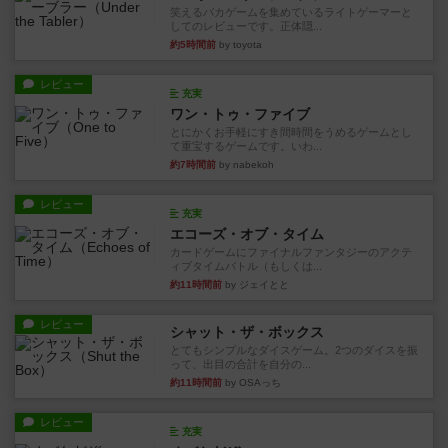
笑えるバカゲームを集めているライトゲーマーと
してのレビューです。正体隠...
約5時間前
by toyota
レビュー
充実
ワン・トゥ・ファイブ
とにかくお手軽にすき間時間をうめるゲームとし
て重宝するゲームです。いわ...
約7時間前
by nabekoh
レビュー
充実
エコーズ・オブ・タイム
カードゲームにファイナルファンタジーのアクテ
ィブタイムバトル（もしくは...
約11時間前
by ジェイとと
レビュー
シャット・ザ・ボックス
とてもシンプルなダイスゲーム。2つのダイスを振
って、出目の合計を自分の...
約11時間前
by OSAっち
レビュー
充実