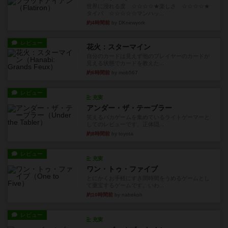
世界に浸れる度 ☆☆☆☆★楽しさ ☆☆☆☆★
タイパ ☆☆☆☆☆マンハッ...
約4時間前
by DKnewyork
レビュー
花火：スターマイン
自分のカードは見えず他のプレイヤーのカードが
見える状態でカードを教えた...
約6時間前
by mob567
レビュー
充実
アンダー・ザ・テーブラー
笑えるバカゲームを集めているライトゲーマーと
してのレビューです。正体隠...
約8時間前
by toyota
レビュー
充実
ワン・トゥ・ファイブ
とにかくお手軽にすき間時間をうめるゲームとし
て重宝するゲームです。いわ...
約10時間前
by nabekoh
レビュー
充実