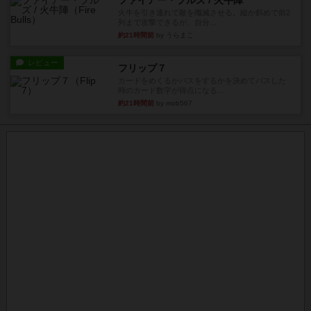
ファイアー・ブルズ / 火牛陣
火牛を引き連れて敵を殲滅させる。縦か斜めで前2
列まで攻撃できるが、自分...
約21時間前
by うらまこ
レビュー
フリップ７
カードをめくるかパスをするかを決めてパスした
時のカード数字が得点になる...
約21時間前
by mob567