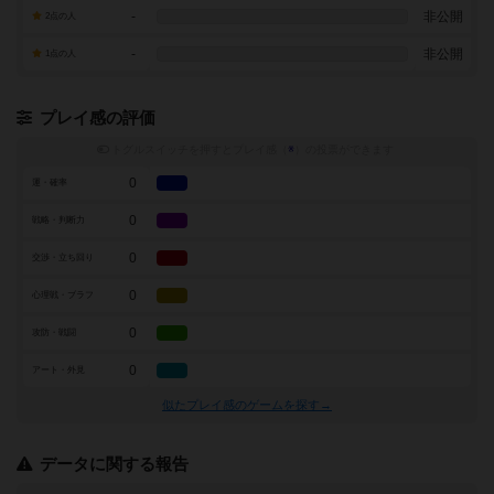
-
非公開
2点の人
-
非公開
1点の人
プレイ感の評価
トグルスイッチを押すとプレイ感（
※
）の投票ができます
0
運・確率
0
戦略・判断力
0
交渉・立ち回り
0
心理戦・ブラフ
0
攻防・戦闘
0
アート・外見
似たプレイ感のゲームを探す→
データに関する報告