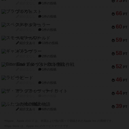
73
PT
紹介文なし
1件の投稿
ブラヴェスト
66
PT
紹介文なし
1件の投稿
スペクタキュラー
60
PT
紹介文なし
1件の投稿
スモールワールド
59
PT
紹介文あり
13件の投稿
ギャンブラー
58
PT
紹介文なし
2件の投稿
Bitter End ブタペスト救出作戦
52
PT
紹介文なし
1件の投稿
ラピード
46
PT
紹介文なし
1件の投稿
ザ・フラッフィー・ライト
44
PT
紹介文なし
0件の投稿
ふたつの城の物語
39
PT
紹介文あり
6件の投稿
※Apple、Apple のロゴ は、米国および他の国々で登録されたApple Inc.の商標です。
※App Store は、Apple Inc.のサービスマークです。