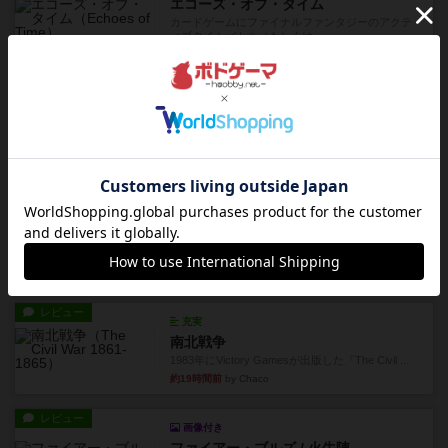
エコーズ・オブ・タイム
カードゲームにファイナルファンタジーのアクテ
ィブタイムバトル（もしくは...
約13時間前
by ジェイとと
レビュー
シャット・ザ・ボックス
とてもシンプルなダイスゲーム。2つのダイスを振
って、出目の合計を自分の...
約14時間前
by OSAっち
レビュー
充実
オバケだぞ～
対人アナログプレイ。簡単なルールで誰とでも遊
べるゲーム。こんなの子ども...
約15時間前
by おーちゃん
レビュー
充実
南北戦争
1983年にVictory Gamesが出版した『The Civil ...
約19時間前
by Chaco
レビュー
画像付き