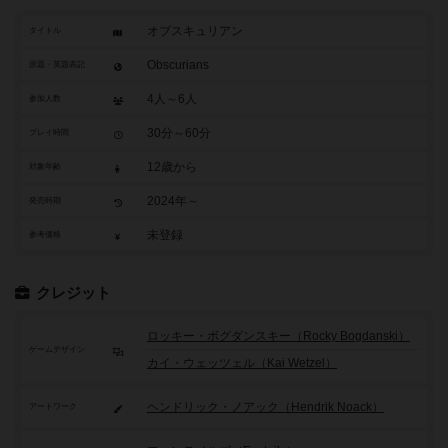
オブスキュリアン
タイトル
Obscurians
原題・英題表記
4人～6人
参加人数
30分～60分
プレイ時間
12歳から
対象年齢
2024年～
発売時期
未登録
参考価格
クレジット
ロッキー・ボグダンスキー（Rocky Bogdanski）
ゲームデザイン
カイ・ウェッツェル（Kai Wetzel）
ヘンドリック・ノアック（Hendrik Noack）
アートワーク