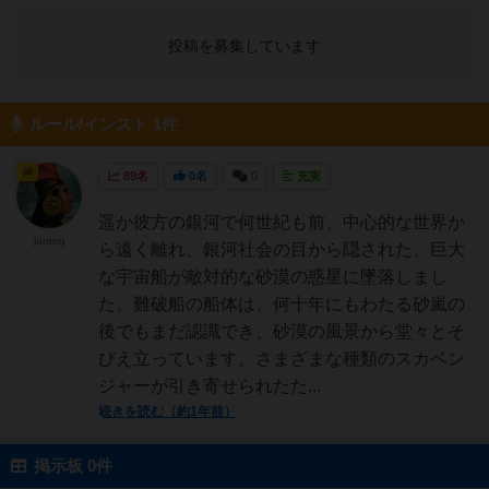
投稿を募集しています
ルール/インスト 1件
神
89名
0名
0
充実
遥か彼方の銀河で何世紀も前、中心的な世界か
jurong
ら遠く離れ、銀河社会の目から隠された、巨大
な宇宙船が敵対的な砂漠の惑星に墜落しまし
た。難破船の船体は、何十年にもわたる砂嵐の
後でもまだ認識でき、砂漠の風景から堂々とそ
びえ立っています。さまざまな種類のスカベン
ジャーが引き寄せられたた...
続きを読む（約1年前）
掲示板 0件