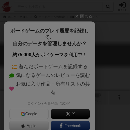
ログイン
閉じる
ボドゲーマTOP
ボードゲームの検索
オブスキュリアン
ボードゲームのプレイ履歴を記録し
て、
自分のデータを管理しませんか？
オブスキュリアン
約75,000人
がボドゲーマを利用中！
Obscurians
遊んだボードゲームを記録する
気になるゲームのレビューを読む
お気に入り作品・所有リストの共
有
1
トップ
画像
動画
レビュー
カフェ
ログイン / 会員登録（10秒）
Google
X
Apple
ご協力ください
Facebook