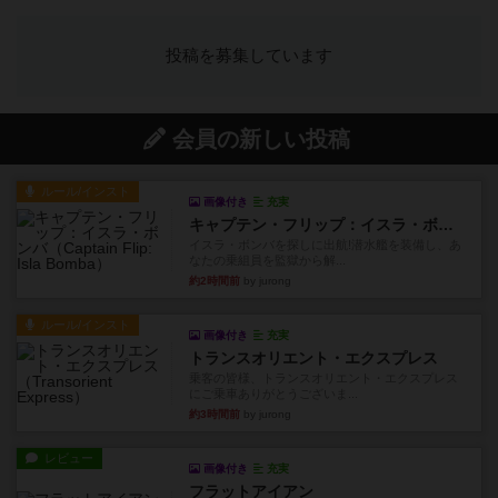
投稿を募集しています
会員の新しい投稿
ルール/インスト
画像付き
充実
キャプテン・フリップ：イスラ・ボンバ
イスラ・ボンバを探しに出航!潜水艦を装備し、あ
なたの乗組員を監獄から解...
約2時間前
by jurong
ルール/インスト
画像付き
充実
トランスオリエント・エクスプレス
乗客の皆様、トランスオリエント・エクスプレス
にご乗車ありがとうございま...
約3時間前
by jurong
レビュー
画像付き
充実
フラットアイアン