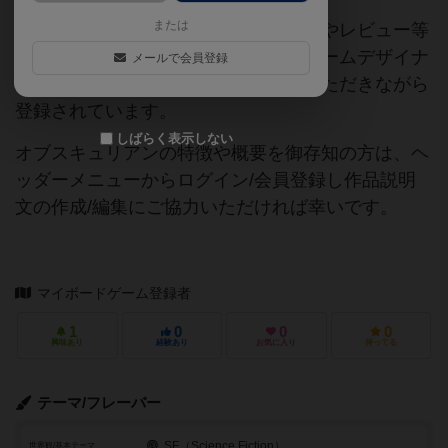
または
当サイトに掲載されている作品説明文やレビュー等
の情報は、ボドゲーマ運営事務局・ゲームデザイナ
メールで会員登録
ーご本人様・有志の皆様にご協力をいただきながら
登録されています。
しばらく表示しない
オブスキュリアンの特徴や概要を御存知の方は、ヘ
ッダーメニューからログイン/会員登録し作品説明
文の作成/編集にご協力いただければ幸いです。
マイボードゲーム登録者
1
0
0
0
興味あり
経験あり
お気に入り
持ってる
テーマ/フレーバー
SF（Science Fiction）
世界観/基本テーマ