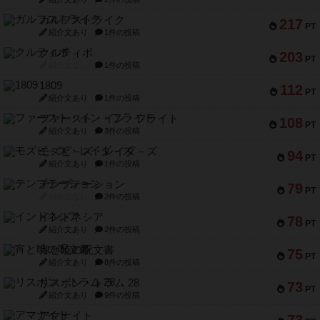
ガルフストライク
217
PT
紹介文あり
1件の投稿
クルティボ
203
PT
紹介文なし
1件の投稿
1809
112
PT
紹介文あり
1件の投稿
ファースト・イン・フライト
108
PT
紹介文あり
3件の投稿
モズビ－ズ・レイダ－ズ
94
PT
紹介文あり
1件の投稿
テンプテーション
79
PT
紹介文なし
2件の投稿
インドネシア
78
PT
紹介文あり
2件の投稿
宵と暁の呪文書
75
PT
紹介文あり
8件の投稿
リスボン・トラム 28
73
PT
紹介文あり
9件の投稿
アマナイト