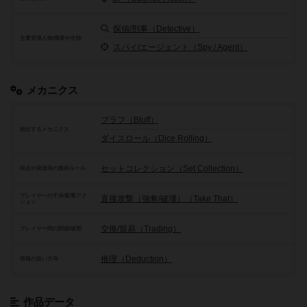
探偵/刑事（Detective）
主要登場人物/職業や生物
スパイ/エージェント（Spy / Agent）
メカニクス
ブラフ（Bluff）
頻出するメカニクス
ダイスロール（Dice Rolling）
セットコレクション（Set Collection）
得点や資源等の獲得ルール
プレイヤーの干渉/影響アク
直接攻撃（強奪/破壊）（Take That）
ション
交換/貿易（Trading）
プレイヤー間の関係/状態
推理（Deduction）
情報の扱い方等
作品データ