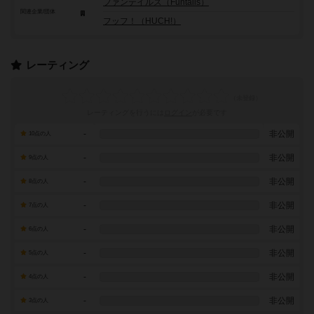
ファンテイルズ（Funtails）
関連企業/団体
フッフ！（HUCH!）
レーティング
レーティングを行うには
ログイン
が必要です
-
非公開
10点の人
-
非公開
9点の人
-
非公開
8点の人
-
非公開
7点の人
-
非公開
6点の人
-
非公開
5点の人
-
非公開
4点の人
-
非公開
3点の人