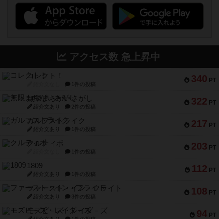
アクセス数 急上昇中
コレクト！
340
PT
紹介文なし
1件の投稿
無限まちがいさがし
322
PT
紹介文あり
2件の投稿
ガルフストライク
217
PT
紹介文あり
1件の投稿
クルティボ
203
PT
紹介文なし
1件の投稿
1809
112
PT
紹介文あり
1件の投稿
ファースト・イン・フライト
108
PT
紹介文あり
3件の投稿
モズビ－ズ・レイダ－ズ
94
PT
紹介文あり
1件の投稿