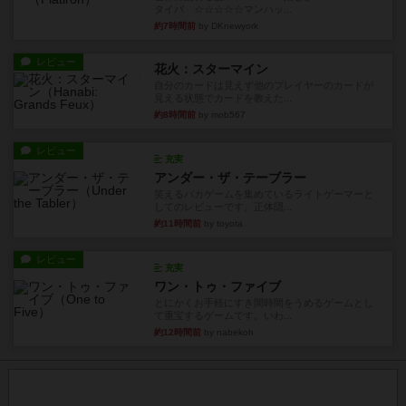
タイパ ☆☆☆☆☆マンハッ...
約7時間前
by DKnewyork
レビュー
花火：スターマイン
自分のカードは見えず他のプレイヤーのカードが
見える状態でカードを教えた...
約8時間前
by mob567
レビュー
充実
アンダー・ザ・テーブラー
笑えるバカゲームを集めているライトゲーマーと
してのレビューです。正体隠...
約11時間前
by toyota
レビュー
充実
ワン・トゥ・ファイブ
とにかくお手軽にすき間時間をうめるゲームとし
て重宝するゲームです。いわ...
約12時間前
by nabekoh