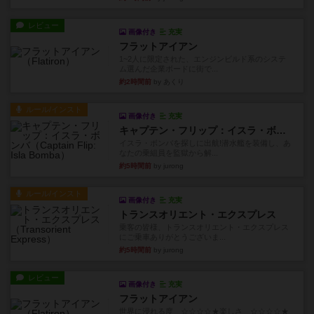
レビュー
画像付き
充実
フラットアイアン
1~2人に限定された、エンジンビルド系のシステ
ム選んだ企業ボードに街で...
約2時間前
by あくり
ルール/インスト
画像付き
充実
キャプテン・フリップ：イスラ・ボンバ
イスラ・ボンバを探しに出航!潜水艦を装備し、あ
なたの乗組員を監獄から解...
約5時間前
by jurong
ルール/インスト
画像付き
充実
トランスオリエント・エクスプレス
乗客の皆様、トランスオリエント・エクスプレス
にご乗車ありがとうございま...
約5時間前
by jurong
レビュー
画像付き
充実
フラットアイアン
世界に浸れる度 ☆☆☆☆★楽しさ ☆☆☆☆★