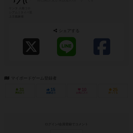
ケンタ 人狼コロ
シアム | タイパ至
上主義麻雀
シェアする
マイボードゲーム登録者
31
15
10
25
興味あり
経験あり
お気に入り
持ってる
ログイン/会員登録でコメント