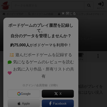
ログイン
閉じる
ボドゲーマTOP
ボードゲームの検索
にゃん生すごろく(ランダム4コマセット)の
ボードゲームのプレイ履歴を記録し
て、
にゃん生すごろく
自分のデータを管理しませんか？
ケンタ 人狼コロシアム | タイパ至上主義麻雀さんのレビュー
約75,000人
がボドゲーマを利用中！
遊んだボードゲームを記録する
9
7
2
トップ
画像
動画
レビュー
カフェ
気になるゲームのレビューを読む
お気に入り作品・所有リストの共
69名
1名
0
9ヶ月前
有
ログイン / 会員登録（10秒）
可愛い猫の木ゴマとマスに書かれた感動の物語がプレイを
より一層世界観を感じやすくさせてくれ、他にはない没入
Google
X
感のあるすごろくです。
Apple
Facebook