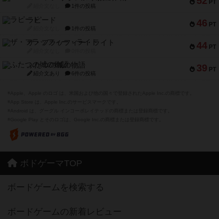
52
PT
紹介文なし
1件の投稿
ラピード
46
PT
紹介文なし
1件の投稿
ザ・フラッフィー・ライト
44
PT
紹介文なし
0件の投稿
ふたつの城の物語
39
PT
紹介文あり
6件の投稿
※Apple、Apple のロゴ は、米国および他の国々で登録されたApple Inc.の商標です。
※App Store は、Apple Inc.のサービスマークです。
※Android は、グーグル インコーポレイテッドの商標または登録商標です。
※Google Play とそのロゴは、Google Inc.の商標または登録商標です。
ボドゲーマTOP
ボードゲームを検索する
ボードゲームの新着レビュー