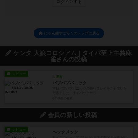
ログインする
にゃん生すごろくのトップに戻る
ケンタ 人狼コロシアム | タイパ至上主義麻
雀さんの投稿
レビュー
充実
バブバブパニック
本日バブバブパニックの先行プレイをさせていた
だきました。まずパッケージ...
6年弱前
の投稿
会員の新しい投稿
レビュー
ヘックメック
サイコロゲームです1から5までの数字と芋虫がか