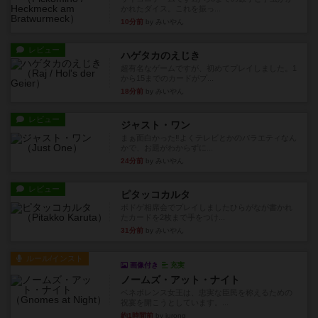
かれたダイス。これを振っ...
10分前
by みいやん
レビュー
ハゲタカのえじき
超有名なゲームですが、初めてプレイしました。1
から15までのカードがプ...
18分前
by みいやん
レビュー
ジャスト・ワン
まぁ面白かった‼️よくテレビとかのバラエティなん
かで、お題がわからずに...
24分前
by みいやん
レビュー
ピタッコカルタ
ボドゲ相席会でプレイしましたひらがなが書かれ
たカードを2枚まで手をつけ...
31分前
by みいやん
ルール/インスト
画像付き
充実
ノームズ・アット・ナイト
ベネボレンス女王は、忠実な臣民を称えるための
祝宴を開こうとしています。...
約1時間前
by jurong