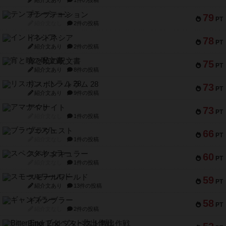
テンプテーション
79
PT
紹介文なし
2件の投稿
インドネシア
78
PT
紹介文あり
2件の投稿
宵と暁の呪文書
75
PT
紹介文あり
8件の投稿
リスボン・トラム 28
73
PT
紹介文あり
9件の投稿
アマナイト
73
PT
紹介文なし
1件の投稿
ブラヴェスト
66
PT
紹介文なし
1件の投稿
スペクタキュラー
60
PT
紹介文なし
1件の投稿
スモールワールド
59
PT
紹介文あり
13件の投稿
ギャンブラー
58
PT
紹介文なし
2件の投稿
Bitter End ブタペスト救出作戦