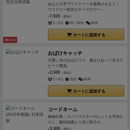
あなたの手でワイナリーを復興させよう！
ワイナリー経営がテーマのワー...
7,920
（税込）
¥
1～6人
45～90分
90件
カートに追加する
残り1点
おばけキャッチ
可愛い木のおばけコマ。脳をひねって全力ス
ピード勝負。
2,500
（税込）
¥
2～8人
20分
95件
カートに追加する
コードネーム
極秘任務：スパイマスターのヒントを手掛か
りに、敵対組織より先に味方の...
3,300
（税込）
¥