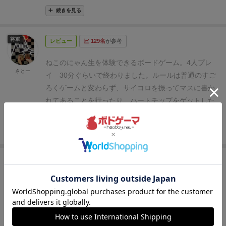
ちの思いが
1マス1マスに代弁されているように感じ
カードを出して進む
B.シルバーシーズンに入るまでい
続きを見る
て、すごく感動しました。
コマもかわいくて、うちの
ずれかを宣言してからサイコロを振って、歩数を調整
子といっしょに写真と取りたくなっちゃいます笑
ねこ
できる。レギュラーかショートで変えられる。レギュ
将軍
レビュー
129名
が参考
と暮らしている友達にもプレゼントする予定です。
ラーは目の数、ショートはシルバーシーズン以降と同
じ。
みたいな動かし方の方が、戦略性や猫の人生を一
ねこのにゃん生を体験できるボードゲーム。
4人プレ
さとー
緒に見守ってる感があって良かったと思いました。
コ
イ 30分ぐらいで終わりました。
ルールは普通のすご
ンセプトは最強でしたが、ゲーム性がただの運ゲーに
ろくゲームと変わらず、サイコロを振ってマスに書か
なってしまったのが極めて惜しい！マスの進め方のデ
れてあることを行ったり、ハートチップをゲットした
ザインを再考して欲しいと思いました。
（ฅ･ω･)ฅ
り、思い出カードをゲットしたり、ほんわかするボー
＜ うにゃ〜！ママが死んで淋しいにゃ…。独りで野
ドゲーム。
にゃん生が4フェーズに分かれており、
こ
続きを見る
良ってひもじいにゃ…。ボクをこのお家に置いて欲し
ねこシーズン、おとなシーズン、シニアシーズン、に
いにゃ。
(´•⁠ω•⁠`) ＜ ごめんなさい。ボク犬派です。
ゃん生ゴールがあり
シニアシーズンでは病院フェーズ
国王
（ฅ･ω･)ฅ ＜ しゃーーーー！！
(´x⁠ωx⁠`) ＜ ぎ
レビュー
69名
が参考
も。笑
しっかり虹の橋を渡るところまでプレイしま
ゃ〜！こいつ引っ掻きやがった！
す。
最後はほんとに寂しくなりました。笑
可愛い猫の木ゴマとマスに書かれた感動の物語がプレ
ケンタ 人狼
イをより一層世界観を感じやすくさせてくれ、他には
コロシアム |
タイパ至上主
ない没入感のあるすごろくです。
義麻雀