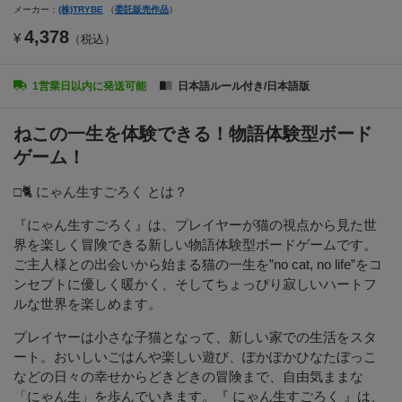
メーカー：
(株)TRYBE
（
委託販売作品
）
4,378
¥
（税込）
1営業日以内に発送可能
日本語ルール付き/日本語版
ねこの一生を体験できる！物語体験型ボード
ゲーム！
□🐈 にゃん生すごろく とは？
『にゃん生すごろく』は、プレイヤーが猫の視点から見た世
界を楽しく冒険できる新しい物語体験型ボードゲームです。
ご主人様との出会いから始まる猫の一生を”no cat, no life”をコ
ンセプトに優しく暖かく、そしてちょっぴり寂しいハートフ
ルな世界を楽しめます。
プレイヤーは小さな子猫となって、新しい家での生活をスタ
ート。おいしいごはんや楽しい遊び、ぽかぽかひなたぼっこ
などの日々の幸せからどきどきの冒険まで、自由気ままな
「にゃん生」を歩んでいきます。『 にゃん生すごろく 』は、