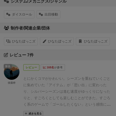
システム/メカニクス/ジャンル
ダイスロール
出目移動
制作者/関連企業/団体
ひなたぼっこズ
ひなたぼっこズ
ひなたぼっこズ
レビュー 7件
隊長
レビュー
168名
が参考
とにかくコマがかわいい。シーズンを重ねていくごと
後藤瞭
に集めていた「アイテム」が「思い出」に変わった
り、シルバーシーズンは進む速度がゆっくりになった
りと、すごろくとしても楽しむことができた。すごろ
く系のゲームで「ゴールしたくない」という感情にな
ったのは初めてで新鮮だった。
続きを見る