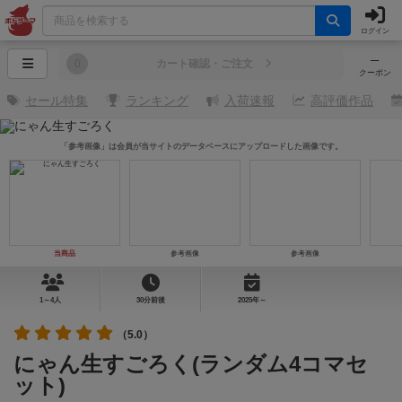
ログイン
─
0
カート確認・ご注文
クーポン
セール特集
ランキング
入荷速報
高評価作品
「参考画像」は会員が当サイトのデータベースにアップロードした画像です。
当商品
参考画像
参考画像
1～4人
30分前後
2025年～
（5.0）
にゃん生すごろく(ランダム4コマセ
ット)