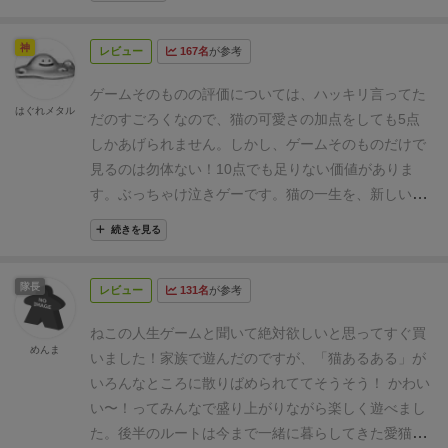
神
レビュー
167名
が参考
ゲームそのものの評価については、ハッキリ言ってた
はぐれメタル
だのすごろくなので、猫の可愛さの加点をしても5点
しかあげられません。
しかし、ゲームそのものだけで
見るのは勿体ない！10点でも足りない価値がありま
す。ぶっちゃけ泣きゲーです。
猫の一生を、新しいお
家が不安な子猫の時代から、成猫、老猫を経て、走馬
続きを見る
灯を見ながら天に昇って行くまでを追体験できます。
途中、アイテムをゲットできるのですが、それらのア
隊長
レビュー
131名
が参考
イテムが老猫や走馬灯を見るシーンで思い出に変わっ
ていきます。
一緒にプレイしたのですが、物語終盤に
ねこの人生ゲームと聞いて絶対欲しいと思ってすぐ買
泣きそうになったプレーヤーが続出しました。
これ、
めんま
いました！
家族で遊んだのですが、「猫あるある」が
家で猫や犬を飼ってる人はマジでヤバいです。
ただ、
いろんなところに散りばめられてて
そうそう！ かわい
私は純粋なゲームでの評価をしているので、申し訳な
い〜！ってみんなで盛り上がりながら楽しく遊べまし
いけど5点とさせて頂きました。
A.デッキゲーム形式
た。
後半のルートは今まで一緒に暮らしてきた愛猫た
で、何枚かカードを引いて、その中から好きな出目を