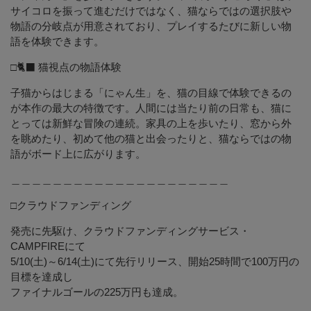
サイコロを振って進むだけではなく、猫ならではの選択肢や
物語の分岐点が用意されており、プレイするたびに新しい物
語を体験できます。
□🐈‍⬛ 猫視点の物語体験
子猫からはじまる「にゃん生」を、猫の目線で体験できるの
が本作の最大の特徴です。人間には当たり前の日常も、猫に
とっては新鮮な冒険の連続。家具の上を歩いたり、窓から外
を眺めたり、初めて他の猫と出会ったりと、猫ならではの物
語がボード上に広がります。
＿＿＿＿＿＿＿＿＿＿＿＿＿＿＿＿＿＿＿＿＿
□クラウドファンディング
発売に先駆け、クラウドファンディングサービス・
CAMPFIREにて
5/10(土)～6/14(土)にて先行リリース、開始25時間で100万円の
目標を達成し
ファイナルゴールの225万円も達成。