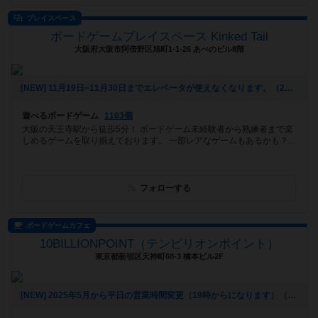
プレイスペース
ボードゲームプレイスペース Kinked Tail
大阪府大阪市阿倍野区旭町1-1-26 あべのビル8階
[NEW] 11月19日~11月30日までエレベータが使えなくなります。（2025年10月20日 16時13分）
遊べるボードゲーム
1103個
大阪の天王寺駅から徒歩5分！ ボードゲーム未経験者から熟練者まで楽
しめるゲームを取り揃えております。 一部レアなゲームもあるかも？...
フォローする
ボードゲームカフェ
10BILLIONPOINT（テンビリオンポイント）
東京都新宿区天神町68-3 橋本ビル2F
[NEW] 2025年5月から平日の営業時間変更（19時からになります）（2025年06月20日 16時25分）