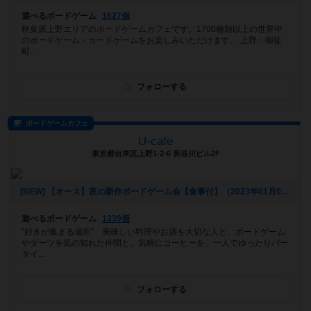
遊べるボードゲーム
1627個
秋葉原上野エリアのボードゲームカフェです。1700種類以上の世界中
のボードゲーム・カードゲームをお楽しみいただけます。 上野・御徒
町...
フォローする
ボードゲームカフェ
U-cafe
東京都台東区上野1-2-6 長谷川ビル2F
[NEW] 【オース】夜の新作ボードゲーム会【食事付】（2023年01月09日 20時31分）
遊べるボードゲーム
1339個
"好きが集まる場所" 美味しい料理やお酒を大切な人と。ボードゲーム
やダーツを気の知れた仲間と。気軽にコーヒーを。一人でゆったりバー
タイ...
フォローする