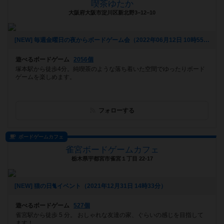
喫茶ゆたか
大阪府大阪市淀川区新北野3−12−10
[NEW] 毎週金曜日の夜からボードゲーム会（2022年06月12日 10時55分）
遊べるボードゲーム
2056個
塚本駅から徒歩4分。純喫茶のような落ち着いた空間でゆったりボード
ゲームを楽しめます。
フォローする
ボードゲームカフェ
雀宮ボードゲームカフェ
栃木県宇都宮市雀宮１丁目 22-17
[NEW] 猫の日🐈イベント（2021年12月31日 14時33分）
遊べるボードゲーム
527個
雀宮駅から徒歩 5 分。 おしゃれな友達の家、ぐらいの感じを目指して
ます！