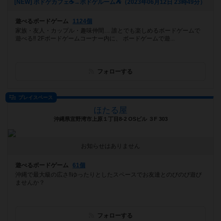
[NEW] ボドゲカフェ☕️→ボドゲルーム⛺️（2023年06月12日 23時49分）
遊べるボードゲーム
1124個
家族・友人・カップル・趣味仲間… 誰とでも楽しめるボードゲームで
遊べる‼️ 2Fボードゲームコーナー内に、 ボードゲームで遊...
フォローする
プレイスペース
ほたる屋
沖縄県宜野湾市上原１丁目8‐2 OSビル ３F 303
お知らせはありません
遊べるボードゲーム
61個
沖縄で最大級の広さ‼ゆったりとしたスペースでお友達とのびのび遊び
ませんか？
フォローする