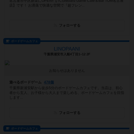
名古屋市中区新栄にOPEN‼【TCG/Board Game Cafe＆Bar TOM名古屋
店】です！ お洒落で快適な空間で『超フレン...
フォローする
ボードゲームカフェ
LINOPAANI
千葉県浦安市入船4丁目1−12 2F
お知らせはありません
遊べるボードゲーム
478個
千葉県新浦安駅から徒歩5分のボードゲームカフェです。当店は、初心
者から玄人、お子様から大人まで楽しめる、ボードゲームカフェを目指
します...
フォローする
ボードゲームカフェ