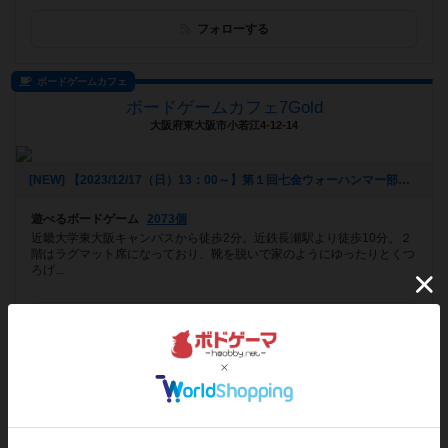
フォローする
ボードゲームカフェ
ボードゲームカフェ7Gold
大阪府東大阪市小若江4-12-14
[NEW] 【2023/12/17（日）13：00～】第１回七金ウォーハンマー部（2023年12月06日 16時25分）
遊べるボードゲーム
2073個
近畿大学東大阪キャンパスから徒歩2分。近鉄長瀬駅より徒歩10分。２
階はラグマット席になっており、靴を脱いで家のようにゆったりとくつ
ろげ...
フォローする
プレイスペース
ボードゲームハウス CLOCK WORK
栃木県小山市駅東通り1−3−15 秋場ビル3F