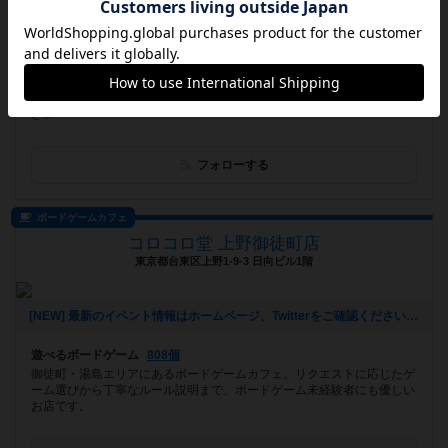
[NEW] 1周年イベント（2023年08月13日 13時20分）
遊べるボードゲーム
343個
小山駅東口から徒歩2分！すぐ近くに駐車場もあるので車でも来やすい
です！ また店内は約50畳と広めなので、ゆったりとした空間でくつろ
ぎ...
フォローする
ボードゲームカフェ
コロコロ堂 上野御徒町店
東京都台東区上野1-9-3 日向ビル1階
[NEW] 最新のイベント情報はホームページ、Twitterをご確認ください！（2023年07月08日 13時24分）
遊べるボードゲーム
808個
御徒町・湯島エリアにあるボードゲームカフェ。リクエストに応じたゲ
ーム選びから丁寧なルール説明まで、ボードゲーム未経験者にも優しい
お店です。