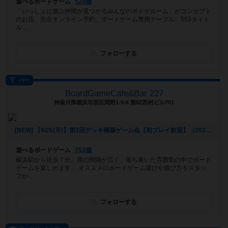
遊べるボードゲーム
524個
「いっしょに遊ぶ仲間が見つかるみんなのボドゲルーム」がコンセプト
のお店。完全オンライン予約、ボードゲーム専用テーブル、553タイト
ル ...
フォローする
バー
BoardGameCafe&Bar 227
神奈川県横浜市西区岡野1-9-6 第8Z西村ビル701
[NEW] 【9/26(月)】第3回デッキ構築ゲーム会【初プレイ歓迎】（2022年09月11日 20時39分）
遊べるボードゲーム
753個
横浜駅から徒歩７分。席の間隔が広く、落ち着いた雰囲気の中でボード
ゲームを楽しめます。 オススメのボードゲーム選びや遊び方をスタッ
フが...
フォローする