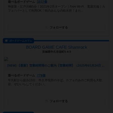
遊べるボードゲーム
1037個
神楽坂・江戸川橋5分｜2021年2月オープン｜Free Wi-Fi、電源完備｜カ
フェ / バーとして利用OK｜街のみんなの給水所｜また...
フォローする
ボードゲームカフェ
BOARD GAME CAFE Shamrock
茨城県牛久市栄町5-4-3
[NEW] 【最新】営業時間等のご案内【営業時間】（2025年03月24日 13時02分）
遊べるボードゲーム
779個
牛久駅から徒歩15分、牛久市役所のそば。カフェのみのご利用も大歓
迎。ぜひいらしてください。
フォローする