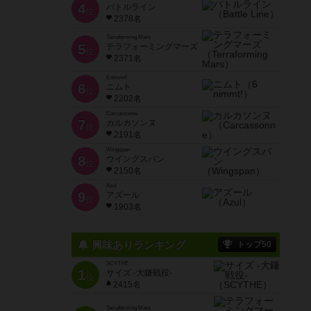
4
バトルライン
位
2378名
Terraforming Mars
5
テラフォーミングマーズ
位
2371名
6 nimmt!
6
ニムト
位
2202名
Carcassonne
7
カルカソンヌ
位
2191名
Wingspan
8
ウイングスパン
位
2150名
Azul
9
アズール
位
1903名
興味ありランキング
トップ50
SCYTHE
1
サイズ -大鎌戦役-
位
2415名
Terraforming Mars