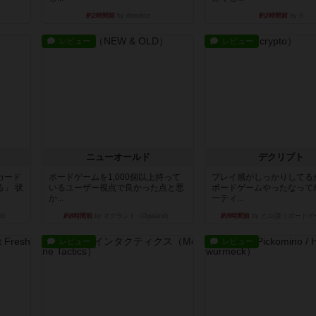
約2時間前
by daisdice
約2時間前
by S
レビュー
レビュー
ニューオールド
デクリプト
カード
ボードゲームを1,000個以上持って
プレイ感がしっかりしてる
」 状
いるユーザー視点で良かった点と悪
ボードゲームやったなって
か...
ーティ...
d）
約8時間前
by オグランド（Oguland）
約9時間前
by ヒロ(新！ボードゲ
レビュー
レビュー