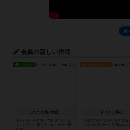
会員の新しい投稿
レビュー
ルール/インスト
ふたつの街の物語
ざりかに将棋
タイルを4×4で並べて街づくりしま
３種類の駒だけが登場する超
す。ただし、街は各プレイヤーの間
ルな将棋系ゲーム入門作品です
にあ...
＾)...