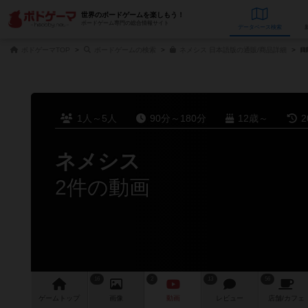
世界のボードゲームを楽しもう！
ボードゲーム専門の総合情報サイト
データベース
検
ボドゲーマTOP
ボードゲームの検索
ネメシス 日本語版の通販/商品詳細
1人～5人
90分～180分
12歳～
2
ネメシス
2件の動画
16
2
13
56
ゲーム
トップ
画像
動画
レビュー
店舗/
カフェ