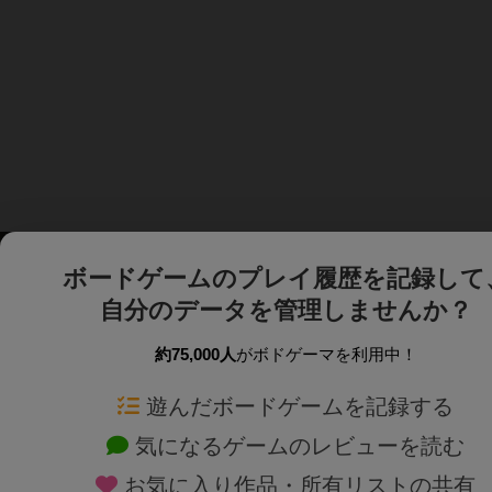
ボードゲームのプレイ履歴を記録して
自分のデータを管理しませんか？
約75,000人
がボドゲーマを利用中！
ボドゲーマTOP
ボードゲーム通販
遊んだボードゲームを記録する
気になるゲームのレビューを読む
ボードゲームを検索する
新作・再入荷情報
お気に入り作品・所有リストの共有
ボードゲームの新着レビュー
定番ボードゲームの通販