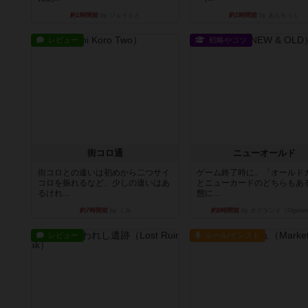
約1時間前
by ジェイとと
約1時間前
by あんちっく
レビュー
戦略やコツ
街コロ通
ニューオールド
街コロとの違いは初めから二つサイ
ゲーム終了時に、「オールド
コロを振れるなど、少しの違いはあ
とニューカードのどちらもある
るけれ...
態に...
約7時間前
by くみ
約8時間前
by オグランド（Ogulan
レビュー
ルール/インスト