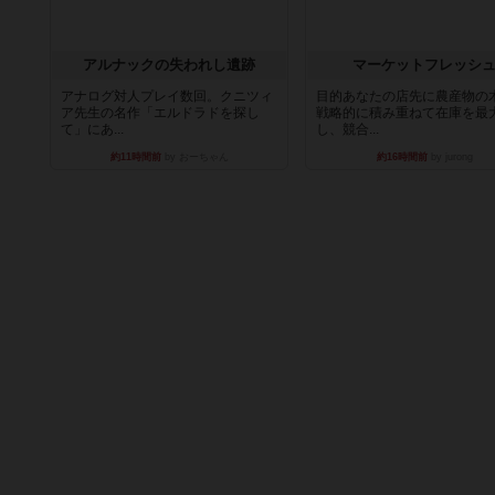
アルナックの失われし遺跡
マーケットフレッシ
アナログ対人プレイ数回。クニツィ
目的あなたの店先に農産物の
ア先生の名作「エルドラドを探し
戦略的に積み重ねて在庫を最
て」にあ...
し、競合...
約11時間前
by おーちゃん
約16時間前
by jurong