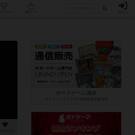
ログイン
カフェ/店舗
人気ボードゲーム
通販ストア
ボードゲーム通販
オンラインストアで7,500商品を販売中
のおすすめ