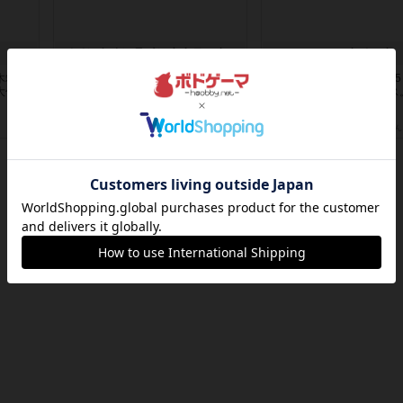
ュ
メメントオンラインタクティクス
ヘックメック
木箱を
どんどん物量が増えて大変になって
サイコロゲームです1から
大化
いく押し付け合いが楽しいゲーム盛
字と芋虫がかかれたダイス
り上が...
振っ...
約16時間前
by nekomanma222
約17時間前
by みいやん