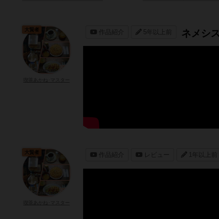
大賢者
ネメシ
作品紹介
5年以上前
喫茶あかね･マスター
大賢者
作品紹介
レビュー
1年以上前
喫茶あかね･マスター