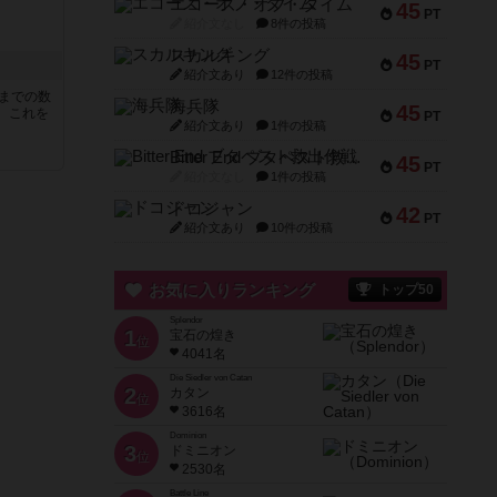
エコーズ・オブ・タイム
45
PT
紹介文なし
8件の投稿
スカルキング
45
PT
紹介文あり
12件の投稿
5までの数
海兵隊
45
。これを
PT
紹介文あり
1件の投稿
Bitter End ブタペスト救出作戦
45
PT
紹介文なし
1件の投稿
ドコジャン
42
PT
紹介文あり
10件の投稿
お気に入りランキング
トップ50
Splendor
1
宝石の煌き
位
4041名
Die Siedler von Catan
2
カタン
位
3616名
Dominion
3
ドミニオン
位
2530名
Battle Line