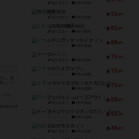
PT
紹介文あり
1件の投稿
南北戦争
91
PT
紹介文あり
1件の投稿
ふたつの城の物語
91
PT
紹介文あり
6件の投稿
ノームズ・アット・ナイト
88
PT
紹介文なし
1件の投稿
マーリン
76
PT
紹介文あり
6件の投稿
フラットアイアン
75
PT
紹介文なし
2件の投稿
から、超
感じ。パ
トランスオリエント・エクスプレス
70
PT
紹介文なし
1件の投稿
ーム家族)
アンブッシュ！：ムーブアウト！
59
PT
紹介文あり
1件の投稿
キャプテン・フリップ：イスラ・ボンバ
51
PT
紹介文なし
2件の投稿
ガルフストライク
46
PT
紹介文あり
1件の投稿