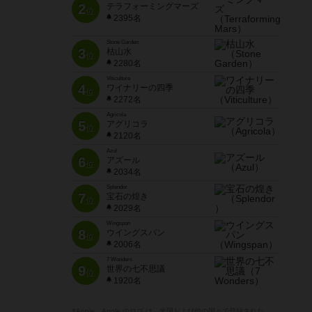
2
テラフォーミングマーズ
位
2395名
Stone Garden
3
枯山水
位
2280名
Viticulture
4
ワイナリーの四季
位
2272名
Agricola
5
アグリコラ
位
2120名
Azul
6
アズール
位
2034名
Splendor
7
宝石の煌き
位
2029名
Wingspan
8
ウイングスパン
位
2006名
7 Wonders
9
世界の七不思議
位
1920名
※Apple、Apple のロゴ は、米国および他の国々で登録された