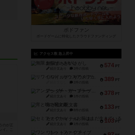
ボドファン
ボードゲームに特化したクラウドファンディング
アクセス数 急上昇中
無限まちがいさがし
574
PT
紹介文あり
2件の投稿
リワイルド：サウスアメリカ
389
PT
紹介文なし
2件の投稿
アンダー・ザ・テーブラー
378
PT
紹介文あり
1件の投稿
宵と暁の呪文書
133
PT
紹介文あり
8件の投稿
セミファイナル ～お前はまだ生きている～
103
PT
紹介文あり
1件の投稿
うのが正
レイ。こ
ワン・トゥ・ファイブ
97