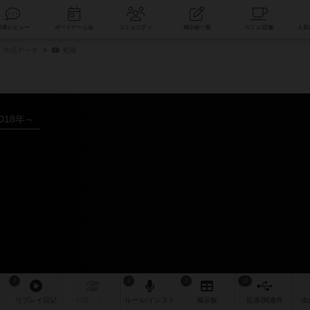
索
新着レビュー
ボードゲーム会
コミュニティ
掲示板一覧
作品データ
動画
018年～
2
2
2
12
リプレイ
日記
戦略
・コツ
ルール
/インスト
掲示板
拡張/関連
作
次