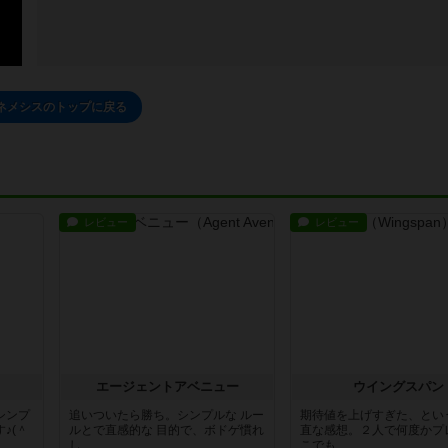
ネメシスのトップに戻る
レビュー
レビュー
エージェントアベニュー
ウイングスパン
シンプ
追いついたら勝ち。シンプルな ルー
期待値を上げすぎた、とい
♪(＾
ルとで直感的な 目的で、ボドゲ慣れ
直な感想。２人で何度かプ
し...
こでも...