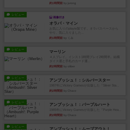
約1時間前
by jurong
レビュー
画像付き
オラパ・マイン
お気に入りのplayte製です。オラパスペースから
やり、気に入りました...
約1時間前
by くみ
レビュー
マーリン
４人プレイ。インスト1時間プレイ2時間半。結構
ダイス運と手札のカード運...
約2時間前
by oliber
レビュー
アンブッシュ！：シルバースター
1987年にVictory Gamesが出版した『Silver Sta...
約2時間前
by Chaco
レビュー
アンブッシュ！：パープルハート
1985年にVictory Gamesが出版した『Purple Hea...
約2時間前
by Chaco
レビュー
アンブッシュ！：ムーブアウト！