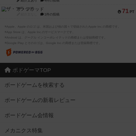
紹介文あり
4件の投稿
ザ・フラッド
71
PT
紹介文なし
1件の投稿
※Apple、Apple のロゴ は、米国および他の国々で登録されたApple Inc.の商標です。
※App Store は、Apple Inc.のサービスマークです。
※Android は、グーグル インコーポレイテッドの商標または登録商標です。
※Google Play とそのロゴは、Google Inc.の商標または登録商標です。
ボドゲーマTOP
ボードゲームを検索する
ボードゲームの新着レビュー
ボードゲーム会情報
メカニクス特集