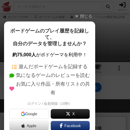
ログイン
閉じる
ボドゲーマTOP
ボードゲームの検索
ミスティック・ベールの通販/商品詳細
ボードゲームのプレイ履歴を記録し
て、
ミスティック・ベール
自分のデータを管理しませんか？
0件のリプレイ日記
約75,000人
がボドゲーマを利用中！
遊んだボードゲームを記録する
3
1
10
46
トップ
画像
動画
レビュー
カフェ
気になるゲームのレビューを読む
お気に入り作品・所有リストの共
ミスティック・ベールのトップに戻る
有
ログイン / 会員登録（10秒）
会員の新しい投稿
Google
X
レビュー
画像付き
Apple
Facebook
ファイアー・ブルズ / 火牛陣