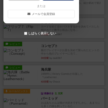
火牛を引き連れて敵を殲滅させる。縦か斜めで前2
または
列まで攻撃できるが、自分...
5分前
by うらまこ
メールで会員登録
レビュー
フリップ７
カードをめくるかパスをするかを決めてパスした
時のカード数字が得点になる...
しばらく表示しない
17分前
by mob567
レビュー
コンセプト
親のプレイヤーがお題を決めて限られたヒントの
中から他のプレイヤーに当て...
30分前
by mob567
レビュー
海兵隊
1988年にVictory Gamesが出版した
『Leathernec...
42分前
by Chaco
ルール/インスト
画像付き
充実
パーミッド
おばあちゃんは猫が大好きです!しかし、あまりに
も多くの猫を飼っているた...