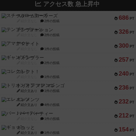
アクセス数 急上昇中
スチームローラーズ
686
PT
紹介文なし
2件の投稿
テンプテーション
326
PT
紹介文なし
2件の投稿
アマナイト
300
PT
紹介文なし
1件の投稿
ギャンブラー
257
PT
紹介文なし
2件の投稿
コレクト！
240
PT
紹介文なし
1件の投稿
トリオンフ ア マレンゴ
236
PT
紹介文あり
1件の投稿
エレメンツ
232
PT
紹介文あり
4件の投稿
バー！パーティー
212
PT
紹介文なし
1件の投稿
ギョッと
154
PT
紹介文あり
1件の投稿