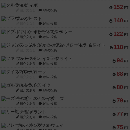
クルティボ
152
PT
紹介文なし
1件の投稿
ブラヴェスト
140
PT
紹介文なし
1件の投稿
ドブル：ポケットモンスター
122
PT
紹介文あり
4件の投稿
ジャンヌ・ダルク-オルレアン ドロー＆ライト
118
PT
紹介文なし
5件の投稿
ファースト・イン・フライト
94
PT
紹介文あり
3件の投稿
ダイススローン
88
PT
紹介文なし
1件の投稿
ガルフストライク
80
PT
紹介文あり
1件の投稿
モズビ－ズ・レイダ－ズ
79
PT
紹介文あり
1件の投稿
リー対グラント
77
PT
紹介文あり
1件の投稿
ブレーキング・アウェイ
75
PT