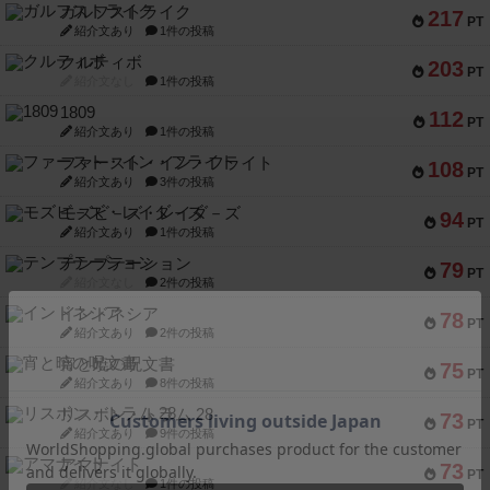
ガルフストライク
217
PT
紹介文あり
1件の投稿
クルティボ
203
PT
紹介文なし
1件の投稿
1809
112
PT
紹介文あり
1件の投稿
ファースト・イン・フライト
108
PT
紹介文あり
3件の投稿
モズビ－ズ・レイダ－ズ
94
PT
紹介文あり
1件の投稿
テンプテーション
79
PT
紹介文なし
2件の投稿
インドネシア
78
PT
紹介文あり
2件の投稿
宵と暁の呪文書
75
PT
紹介文あり
8件の投稿
リスボン・トラム 28
73
PT
紹介文あり
9件の投稿
アマナイト
73
PT
紹介文なし
1件の投稿