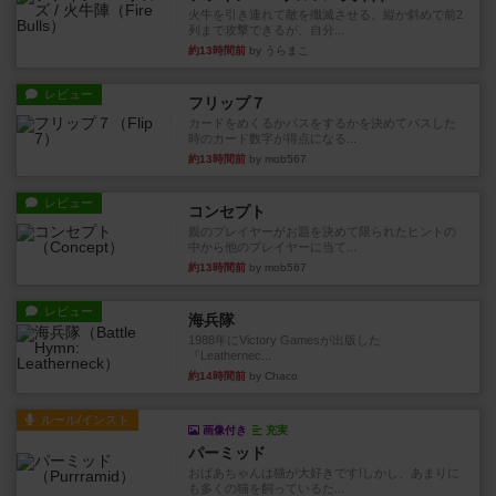
火牛を引き連れて敵を殲滅させる。縦か斜めで前2
列まで攻撃できるが、自分...
約13時間前
by うらまこ
レビュー
フリップ７
カードをめくるかパスをするかを決めてパスした
時のカード数字が得点になる...
約13時間前
by mob567
レビュー
コンセプト
親のプレイヤーがお題を決めて限られたヒントの
中から他のプレイヤーに当て...
約13時間前
by mob567
レビュー
海兵隊
1988年にVictory Gamesが出版した
『Leathernec...
約14時間前
by Chaco
ルール/インスト
画像付き
充実
パーミッド
おばあちゃんは猫が大好きです!しかし、あまりに
も多くの猫を飼っているた...