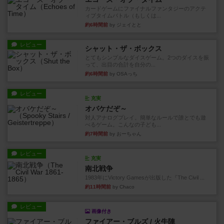
カードゲームにファイナルファンタジーのアクテ
ィブタイムバトル（もしくは...
約6時間前
by ジェイとと
レビュー
シャット・ザ・ボックス
とてもシンプルなダイスゲーム。2つのダイスを振
って、出目の合計を自分の...
約6時間前
by OSAっち
レビュー
充実
オバケだぞ～
対人アナログプレイ。簡単なルールで誰とでも遊
べるゲーム。こんなの子ども...
約7時間前
by おーちゃん
レビュー
充実
南北戦争
1983年にVictory Gamesが出版した『The Civil ...
約11時間前
by Chaco
レビュー
画像付き
ファイアー・ブルズ / 火牛陣