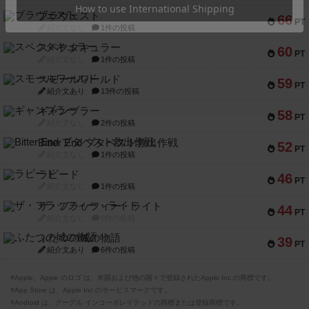
ブラヴェスト
66
PT
紹介文なし
1件の投稿
スペクタキュラー
60
PT
紹介文なし
1件の投稿
スモールワールド
59
PT
紹介文あり
13件の投稿
ギャンブラー
58
PT
紹介文なし
2件の投稿
Bitter End ブタペスト救出作戦
52
PT
紹介文なし
1件の投稿
ラピード
46
PT
紹介文なし
1件の投稿
ザ・フラッフィー・ライト
44
PT
紹介文なし
0件の投稿
ふたつの城の物語
39
PT
紹介文あり
6件の投稿
※Apple、Apple のロゴ は、米国および他の国々で登録されたApple Inc.の商標です。
※App Store は、Apple Inc.のサービスマークです。
※Android は、グーグル インコーポレイテッドの商標または登録商標です。