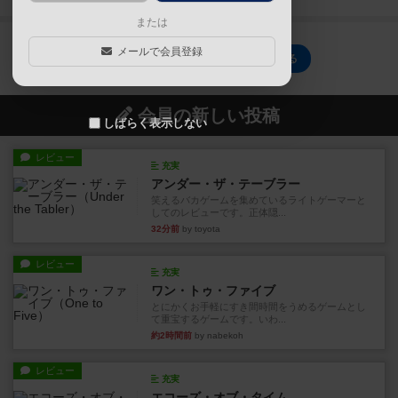
または
メールで会員登録
ミスティック・ベールのトップに戻る
会員の新しい投稿
しばらく表示しない
レビュー
充実
アンダー・ザ・テーブラー
笑えるバカゲームを集めているライトゲーマーと
してのレビューです。正体隠...
32分前
by toyota
レビュー
充実
ワン・トゥ・ファイブ
とにかくお手軽にすき間時間をうめるゲームとし
て重宝するゲームです。いわ...
約2時間前
by nabekoh
レビュー
充実
エコーズ・オブ・タイム