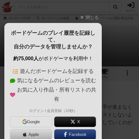
ログイン
閉じる
ボドゲーマTOP
ボードゲームの検索
ミスティック・ベールの通販/商品詳細
ボードゲームのプレイ履歴を記録し
て、
ミスティック・ベール
自分のデータを管理しませんか？
1件の戦略やコツ
約75,000人
がボドゲーマを利用中！
遊んだボードゲームを記録する
3
1
10
46
トップ
画像
動画
レビュー
カフェ
気になるゲームのレビューを読む
お気に入り作品・所有リストの共
神
265名
0名
有
自分の番でバーストしてしまうと手が進まなく
ログイン / 会員登録（10秒）
オグランド
なってしまうので、なるべくバーストしないよ
（Oguland）
Google
X
うに自分のデッキをパワーアップしていくのが
良さそうです。
Apple
Facebook
続きを読む（約7年前）