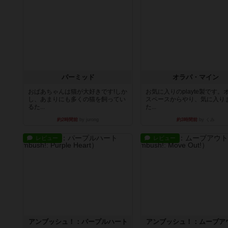
パーミッド
オラパ・マイン
おばあちゃんは猫が大好きです!しか
お気に入りのplayte製です。
し、あまりにも多くの猫を飼ってい
スペースからやり、気に入り
るた...
た...
約2時間前
by jurong
約3時間前
by くみ
レビュー
レビュー
アンブッシュ！：パープルハート
アンブッシュ！：ムーブア