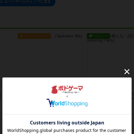
ル エバーデールのトップに戻る
ルール/インスト
レビュー
宝石の煌き：マーベル
クランク! ：冒険者たち
えては
「宝石の煌き」のマーベル版といわ
いままで通り4人でのプレ
す。手
れるゲーム、スプレンダーマーベ
たな冒険者やアイテム・カ
ル。手番...
わり、...
1年以上前
の投稿
1年以上前
の投稿
ルール/インスト
ルール/インスト