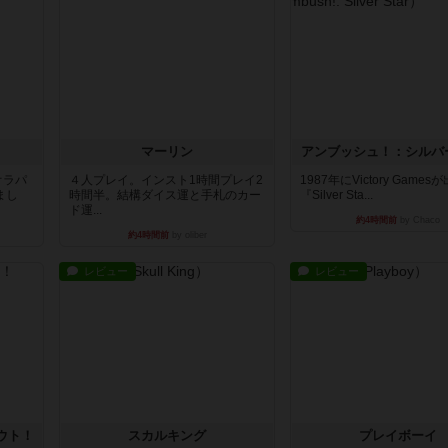
マーリン
アンブッシュ！：シルバ
オラパ
４人プレイ。インスト1時間プレイ2
1987年にVictory Game
まし
時間半。結構ダイス運と手札のカー
『Silver Sta...
ド運...
約4時間前
by Chaco
約4時間前
by oliber
レビュー
レビュー
ウト！
スカルキング
プレイボーイ