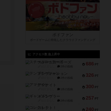
ボドファン
ボードゲームに特化したクラウドファンディング
アクセス数 急上昇中
スチームローラーズ
686
PT
紹介文なし
2件の投稿
テンプテーション
326
PT
紹介文なし
2件の投稿
アマナイト
300
PT
紹介文なし
1件の投稿
ギャンブラー
257
PT
紹介文なし
2件の投稿
コレクト！
240
PT