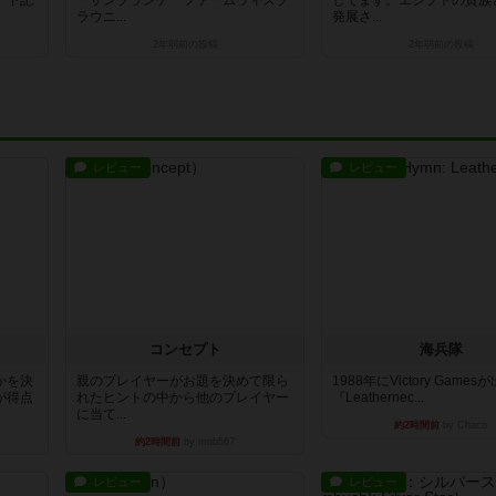
、下記
ーザンブランチ ファームウィズブ
してます。エジプトの貴族
ラウニ...
発展さ...
2年弱前
の投稿
2年弱前
の投稿
レビュー
レビュー
コンセプト
海兵隊
かを決
親のプレイヤーがお題を決めて限ら
1988年にVictory Game
が得点
れたヒントの中から他のプレイヤー
『Leathernec...
に当て...
約2時間前
by Chaco
約2時間前
by mob567
レビュー
レビュー