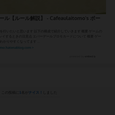
この投稿に
1
名が
ナイス！
しました