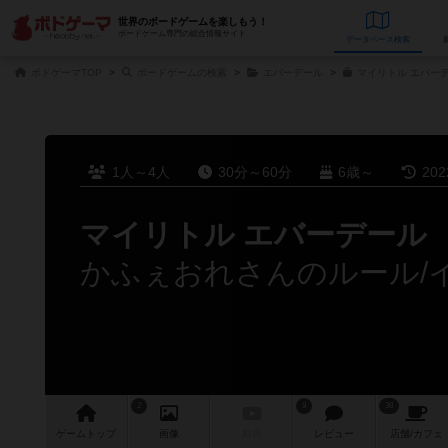
世界のボードゲームを楽しもう！
ボードゲーム専門の総合情報サイト
データベース
検
ボドゲーマTOP
ボードゲームの検索
エバーデール
マイリトル エバーデ
1人～4人
30分～60分
6歳～
20
マイリトル エバーデール
かふぇおれさんのルール/
2
9
38
ゲーム
トップ
画像
動画
レビュー
店舗/
カフェ