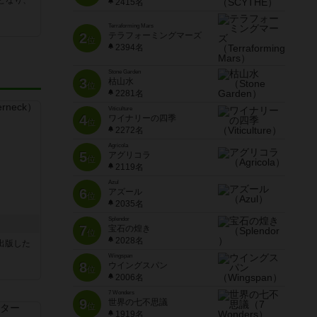
となり、
2415名
Terraforming Mars
2
テラフォーミングマーズ
位
2394名
Stone Garden
3
枯山水
位
2281名
Viticulture
4
ワイナリーの四季
位
2272名
Agricola
5
アグリコラ
位
2119名
Azul
6
アズール
位
2035名
Splendor
7
宝石の煌き
位
2028名
sが出版した
Wingspan
8
ウイングスパン
位
2006名
7 Wonders
9
世界の七不思議
位
1919名