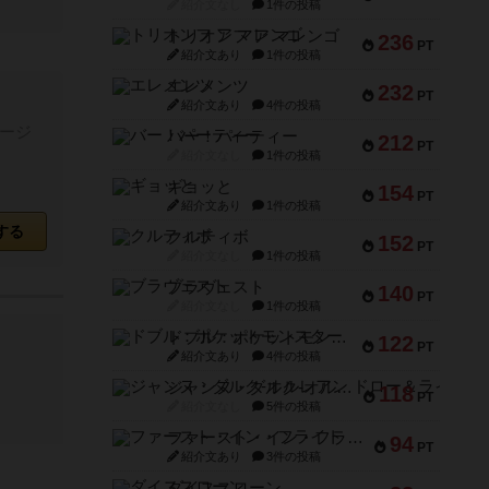
紹介文なし
1件の投稿
トリオンフ ア マレンゴ
236
PT
紹介文あり
1件の投稿
エレメンツ
232
PT
紹介文あり
4件の投稿
ージ
バー！パーティー
212
PT
紹介文なし
1件の投稿
ギョッと
154
PT
紹介文あり
1件の投稿
する
クルティボ
152
PT
紹介文なし
1件の投稿
ブラヴェスト
140
PT
紹介文なし
1件の投稿
ドブル：ポケットモンスター
122
PT
紹介文あり
4件の投稿
ジャンヌ・ダルク-オルレアン ドロー＆ライト
118
PT
紹介文なし
5件の投稿
ファースト・イン・フライト
94
PT
紹介文あり
3件の投稿
ダイススローン