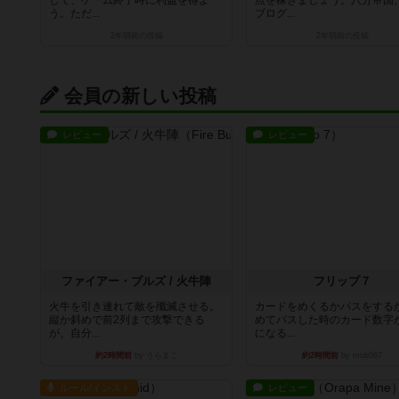
して、ゲーム終了時に利益を得よ
点を稼ぎましょう。八分帝国
う。ただ...
ブログ...
2年弱前
の投稿
2年弱前
の投稿
会員の新しい投稿
レビュー
レビュー
ファイアー・ブルズ / 火牛陣
フリップ７
火牛を引き連れて敵を殲滅させる。
カードをめくるかパスをする
縦か斜めで前2列まで攻撃できる
めてパスした時のカード数字
が、自分...
になる...
約2時間前
by うらまこ
約2時間前
by mob567
ルール/インスト
レビュー