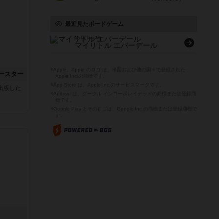
最近見たボードゲーム
My Lil' Everdell
マイリトル エバーデール
※Apple、Apple のロゴ は、米国および他の国々で登録された
ースター
Apple Inc.の商標です。
※App Store は、Apple Inc.のサービスマークです。
sが出版した
※Android は、グーグル インコーポレイテッドの商標または登録商
標です。
※Google Play とそのロゴは、Google Inc.の商標または登録商標で
す。