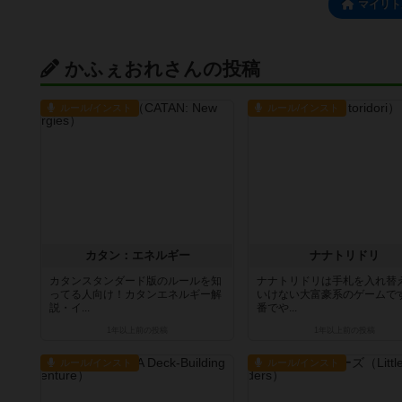
マイリト
かふぇおれさんの投稿
ルール/インスト
ルール/インスト
カタン：エネルギー
ナナトリドリ
カタンスタンダード版のルールを知
ナナトリドリは手札を入れ替
ってる人向け！カタンエネルギー解
いけない大富豪系のゲームで
説・イ...
番でや...
1年以上前
の投稿
1年以上前
の投稿
ルール/インスト
ルール/インスト