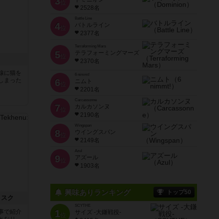
3
位
2528名
Battle Line
4
バトルライン
位
2377名
Terraforming Mars
5
テラフォーミングマーズ
位
2370名
線に猫を
6 nimmt!
しまった
6
ニムト
位
2201名
Carcassonne
7
カルカソンヌ
位
2190名
Wingspan
8
ウイングスパン
位
2149名
Azul
9
アズール
位
1903名
興味ありランキング
トップ50
リスク
SCYTHE
1
事で紹介
サイズ -大鎌戦役-
位