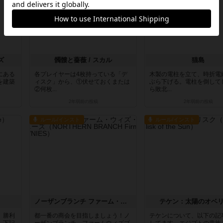
ズ
髑髏と薔薇 / スカル
猫島
にある
各プレイヤーは4枚持っている「デ
木製の電柱を立て、時折電
を建築
ィスク」から、①伏せておくまたは
ぶら下げる。電柱を倒して
②何枚...
ら敗北...
2年弱前
の投稿
2年弱前
の投稿
ルール/インスト
ルール/インスト
ノーザンブランチ ファーム・ウィズ・ブラウニーズ
テケン：太陽のオベ
、勝利
都一番の商会を目指しましょう！ノ
テケンについて、以下の記