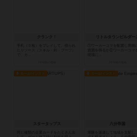
クランク！
リトルタウンビルダー
手札（５枚）をプレイして、得られ
①ワーカーコマを配置し周囲
たリソース（スキル・剣・ブーツ）
資源を得るか②ワーカーコマ
で、カ...
現場に...
2年弱前
の投稿
2年弱前
の投稿
ルール/インスト
ルール/インスト
スタータップス
八分帝国
同じ種類の企業カードをたくさん出
軍隊を派遣して地域を支配し