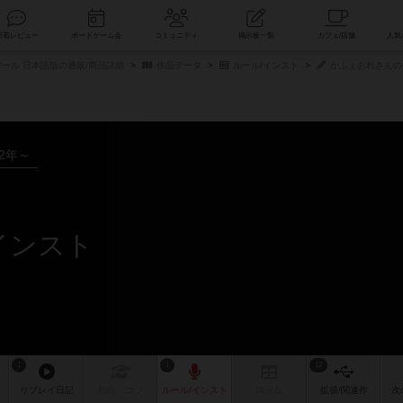
索
新着レビュー
ボードゲーム会
コミュニティ
掲示板一覧
ール 日本語版の通販/商品詳細
作品データ
ルール/インスト
かふぇおれさんの
22年～
インスト
1
1
12
リプレイ
日記
戦略
・コツ
ルール
/インスト
掲示板
拡張/関連
作
次