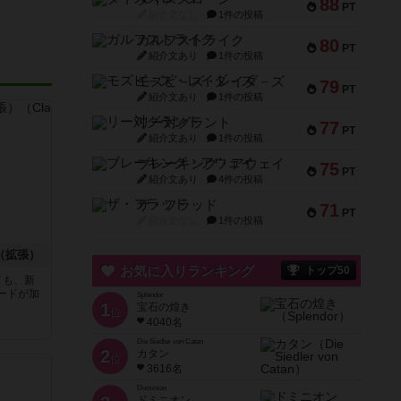
88
PT
紹介文なし
1件の投稿
ガルフストライク
80
PT
紹介文あり
1件の投稿
モズビ－ズ・レイダ－ズ
79
PT
紹介文あり
1件の投稿
リー対グラント
77
PT
紹介文あり
1件の投稿
ブレーキング・アウェイ
75
PT
紹介文あり
4件の投稿
ザ・フラッド
71
PT
紹介文なし
1件の投稿
（拡張）
お気に入りランキング
トップ50
イも、新
ードが加
Splendor
1
宝石の煌き
位
4040名
Die Siedler von Catan
2
カタン
位
3616名
Dominion
ドミニオン