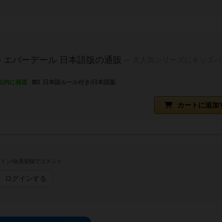
 エバーデール 日本語版の通販
大人気シリーズにキッズバ
以内に発送
日本語ルール付き/日本語版
カートに追加
イン/会員登録でコメント
ログインする