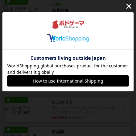
レビュー
充実
南北戦争
1983年にVictory Gamesが出版した『The Civil ...
約13時間前
by Chaco
レビュー
画像付き
ファイアー・ブルズ / 火牛陣
火牛を引き連れて敵を殲滅させる。縦か斜めで前2
列まで攻撃できるが、自分...
約15時間前
by うらまこ
レビュー
フリップ７
カードをめくるかパスをするかを決めてパスした
時のカード数字が得点になる...
約15時間前
by mob567
レビュー
コンセプト
親のプレイヤーがお題を決めて限られたヒントの
中から他のプレイヤーに当て...
約16時間前
by mob567
レビュー
海兵隊