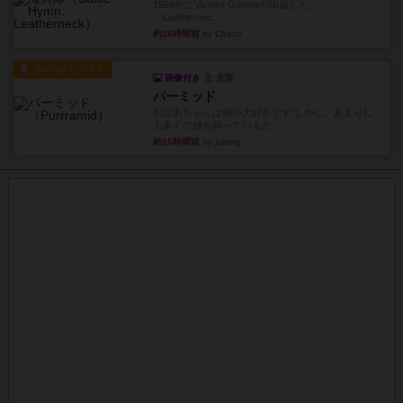
1988年にVictory Gamesが出版した
『Leathernec...
約16時間前
by Chaco
ルール/インスト
画像付き
充実
パーミッド
おばあちゃんは猫が大好きです!しかし、あまりに
も多くの猫を飼っているた...
約16時間前
by jurong