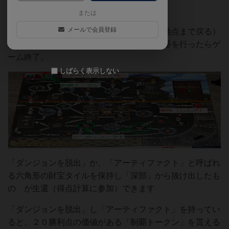
または
メールで会員登録
誰かがダンジョンを脱出する（＝スタート地点まで戻る）
か、ライフがゼロになった後、４回ずつ手番を行ったらゲ
ーム終了。
しばらく表示しない
「ダンジョンを脱出」か、「アーティファクト」と呼ばれ
る六角形の財宝タイルを保持し「深部」から抜け出したも
の が生還（得点計算に参加）できます
「ダンジョンを脱出」し「アーティファクト」を持ってい
ると、２０勝利点の価値がある「制覇トークン」を貰える