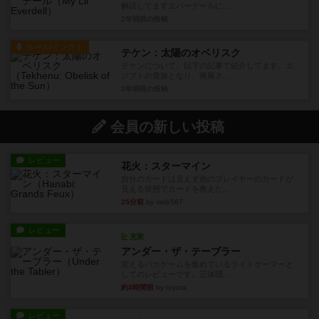
解説してますエバーデールに...
2年弱前
の投稿
ルール/インスト
テケン：太陽のオベリスク
テケンについて、以下の記事で紹介してます。エ
ジプトの貴族となり、発展さ...
2年弱前
の投稿
会員の新しい投稿
レビュー
花火：スターマイン
自分のカードは見えず他のプレイヤーのカードが
見える状態でカードを教えた...
25分前
by mob567
レビュー
充実
アンダー・ザ・テーブラー
笑えるバカゲームを集めているライトゲーマーと
してのレビューです。正体隠...
約3時間前
by toyota
レビュー