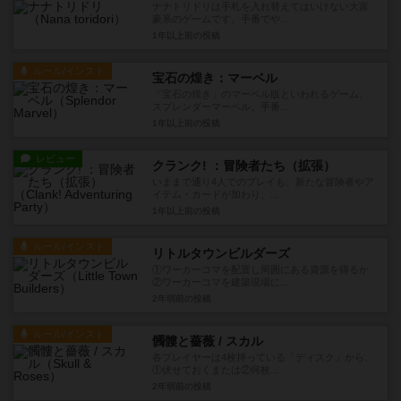
ナナトリドリは手札を入れ替えてはいけない大富
豪系のゲームです。手番でや...
1年以上前
の投稿
ルール/インスト
宝石の煌き：マーベル
「宝石の煌き」のマーベル版といわれるゲーム、
スプレンダーマーベル。手番...
1年以上前
の投稿
レビュー
クランク! ：冒険者たち（拡張）
いままで通り4人でのプレイも、新たな冒険者やア
イテム・カードが加わり、...
1年以上前
の投稿
ルール/インスト
リトルタウンビルダーズ
①ワーカーコマを配置し周囲にある資源を得るか
②ワーカーコマを建築現場に...
2年弱前
の投稿
ルール/インスト
髑髏と薔薇 / スカル
各プレイヤーは4枚持っている「ディスク」から、
①伏せておくまたは②何枚...
2年弱前
の投稿