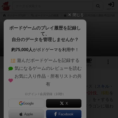
ログイン
閉じる
ボドゲーマTOP
ボードゲームの検索
クランク! 完全日本語版の通販/商品詳細
ボードゲームのプレイ履歴を記録し
て、
クランク！
自分のデータを管理しませんか？
かふぇおれさんのルール/インスト
約75,000人
がボドゲーマを利用中！
遊んだボードゲームを記録する
14
4
36
208
トップ
画像
動画
レビュー
カフェ
気になるゲームのレビューを読む
お気に入り作品・所有リストの共
214名
0名
0
2年弱前
有
手札（５枚）をプレイして、得られたリソース（
スキル
・
剣
・
ブーツ
）で、
カードの購入
、
モンスター討伐
、
移動
を
ログイン / 会員登録（10秒）
行う。ただし、カードの中には「クランク！」を＋するも
Google
X
のも。クランク（＝ものおと）を立てるとドラゴンに狙わ
れダメージを受けやすくなります。
Apple
Facebook