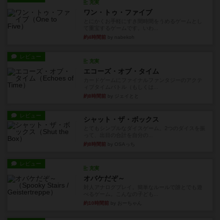
充実
ワン・トゥ・ファイブ
とにかくお手軽にすき間時間をうめるゲームとし
て重宝するゲームです。いわ...
約4時間前
by nabekoh
レビュー
充実
エコーズ・オブ・タイム
カードゲームにファイナルファンタジーのアクテ
ィブタイムバトル（もしくは...
約8時間前
by ジェイとと
レビュー
シャット・ザ・ボックス
とてもシンプルなダイスゲーム。2つのダイスを振
って、出目の合計を自分の...
約8時間前
by OSAっち
レビュー
充実
オバケだぞ～
対人アナログプレイ。簡単なルールで誰とでも遊
べるゲーム。こんなの子ども...
約10時間前
by おーちゃん