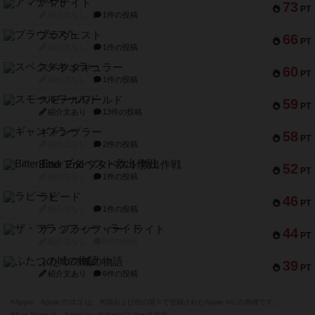
アマナイト
73
PT
紹介文なし
1件の投稿
ブラヴェスト
66
PT
紹介文なし
1件の投稿
スペクタキュラー
60
PT
紹介文なし
1件の投稿
スモールワールド
59
PT
紹介文あり
13件の投稿
ギャンブラー
58
PT
紹介文なし
2件の投稿
Bitter End ブタペスト救出作戦
52
PT
紹介文なし
1件の投稿
ラピード
46
PT
紹介文なし
1件の投稿
ザ・フラッフィー・ライト
44
PT
紹介文なし
0件の投稿
ふたつの城の物語
39
PT
紹介文あり
6件の投稿
※Apple、Apple のロゴ は、米国および他の国々で登録されたApple Inc.の商標です。
※App Store は、Apple Inc.のサービスマークです。