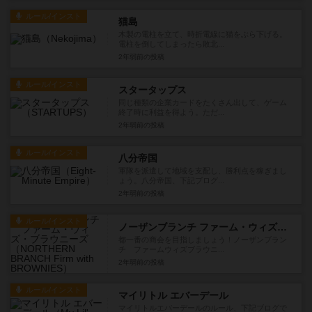
ルール/インスト
猫島
木製の電柱を立て、時折電線に猫をぶら下げる。
電柱を倒してしまったら敗北...
2年弱前
の投稿
ルール/インスト
スタータップス
同じ種類の企業カードをたくさん出して、ゲーム
終了時に利益を得よう。ただ...
2年弱前
の投稿
ルール/インスト
八分帝国
軍隊を派遣して地域を支配し、勝利点を稼ぎまし
ょう。八分帝国、下記ブログ...
2年弱前
の投稿
ルール/インスト
ノーザンブランチ ファーム・ウィズ・ブラウニーズ
都一番の商会を目指しましょう！ノーザンブラン
チ ファームウィズブラウニ...
2年弱前
の投稿
ルール/インスト
マイリトル エバーデール
マイリトルエバーデールのルール、下記ブログで