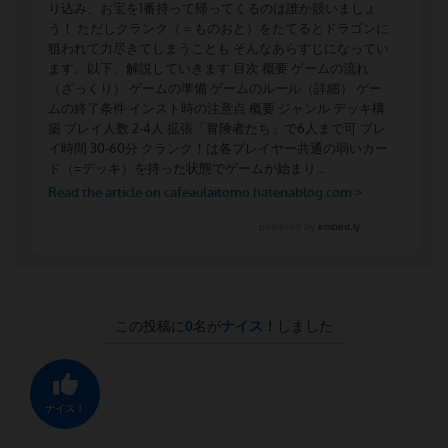
この投稿に
0
名が
ナイス！
しました
ナイス！