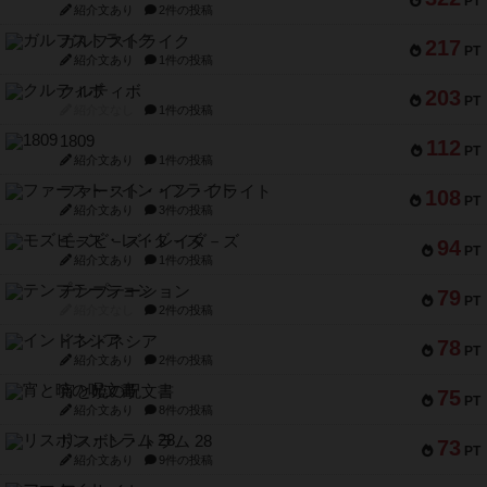
PT
紹介文あり
2件の投稿
ガルフストライク
217
PT
紹介文あり
1件の投稿
クルティボ
203
PT
紹介文なし
1件の投稿
1809
112
PT
紹介文あり
1件の投稿
ファースト・イン・フライト
108
PT
紹介文あり
3件の投稿
モズビ－ズ・レイダ－ズ
94
PT
紹介文あり
1件の投稿
テンプテーション
79
PT
紹介文なし
2件の投稿
インドネシア
78
PT
紹介文あり
2件の投稿
宵と暁の呪文書
75
PT
紹介文あり
8件の投稿
リスボン・トラム 28
73
PT
紹介文あり
9件の投稿