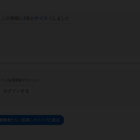
この投稿に
2
名が
ナイス！
しました
イン/会員登録でコメント
ログインする
：冒険者たち（拡張）のトップに戻る