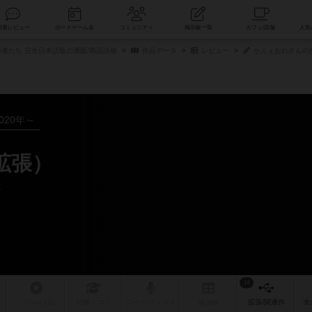
索
新着レビュー
ボードゲーム会
コミュニティ
掲示板一覧
者たち 完全日本語版の通販/商品詳細
作品データ
レビュー
かふぇおれさんの
020年～
拡張）
ー
14
リプレイ
日記
戦略
・コツ
ルール
/インスト
掲示板
拡張/関連
作
次