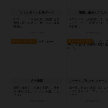
リトルタウンビルダーズ
髑髏と薔薇 / スカル
①ワーカーコマを配置し周囲にある
各プレイヤーは4枚持ってい
資源を得るか②ワーカーコマを建築
ィスク」から、①伏せておく
現場に...
②何枚...
2年弱前
の投稿
2年弱前
の投稿
ルール/インスト
ルール/インスト
八分帝国
軍隊を派遣して地域を支配し、勝利
都一番の商会を目指しましょ
点を稼ぎましょう。八分帝国、下記
ーザンブランチ ファームウ
ブログ...
ラウニ...
2年弱前
の投稿
2年弱前
の投稿