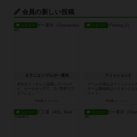
会員の新しい投稿
レビュー
レビュー
オラニエンブルガー運河
フィッシェン2
存在をうっすらと認識していたけ
ゲームの流れはフィッシェン
ど、セールやってて、2人専用でワ
ゲーム開始時はペリカンとエ
カプレと...
スート...
10分前
by みいやん
29分前
by うらまこ
レビュー
レビュー