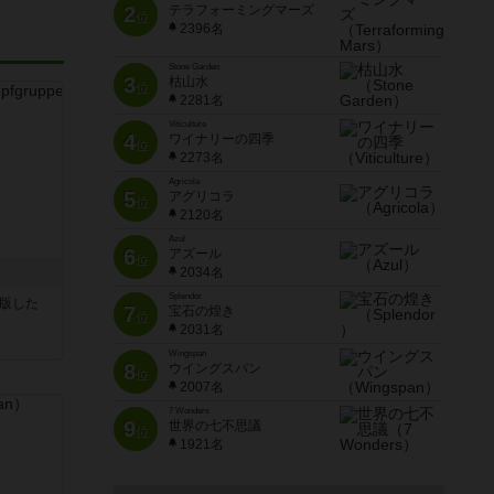
2
テラフォーミングマーズ
位
2396名
Stone Garden
3
枯山水
位
2281名
Viticulture
4
ワイナリーの四季
位
2273名
Agricola
5
アグリコラ
位
2120名
Azul
6
アズール
位
2034名
Splendor
が出版した
7
宝石の煌き
位
2031名
Wingspan
8
ウイングスパン
位
2007名
7 Wonders
9
世界の七不思議
位
1921名