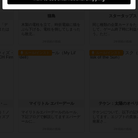
猫島
スタータップス
る「デ
木製の電柱を立て、時折電線に猫を
同じ種類の企業カードをた
または
ぶら下げる。電柱を倒してしまった
して、ゲーム終了時に利益
ら敗北...
う。ただ...
2年弱前
の投稿
2年弱前
の投稿
ルール/インスト
ルール/インスト
ノーザンブランチ ファーム・ウィズ・ブラウニーズ
マイリトル エバーデール
テケン：太陽のオベ
う！ノ
マイリトルエバーデールのルール、
テケンについて、以下の記
ィズブ
下記ブログで解説してますエバーデ
してます。エジプトの貴族
ールに...
発展さ...
2年弱前
の投稿
2年弱前
の投稿