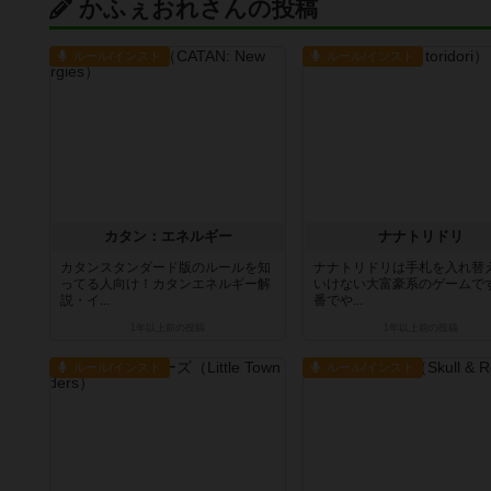
かふぇおれさんの投稿
ルール/インスト
ルール/インスト
カタン：エネルギー
ナナトリドリ
カタンスタンダード版のルールを知
ナナトリドリは手札を入れ替
ってる人向け！カタンエネルギー解
いけない大富豪系のゲームで
説・イ...
番でや...
1年以上前
の投稿
1年以上前
の投稿
ルール/インスト
ルール/インスト