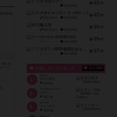
とうほうの！
42
PT
紹介文なし
1件の投稿
スターマイン・ラミー ポケット
42
PT
紹介文あり
2件の投稿
海兵隊
39
PT
紹介文あり
1件の投稿
スーパーストア3000
39
PT
紹介文なし
1件の投稿
フリップ７：復讐心とともに
37
PT
紹介文なし
2件の投稿
、得られ
ブーツ）
お気に入りランキング
トップ50
Splendor
1
宝石の煌き
位
4042名
Die Siedler von Catan
2
カタン
位
3617名
Dominion
3
ドミニオン
位
2530名
Battle Line