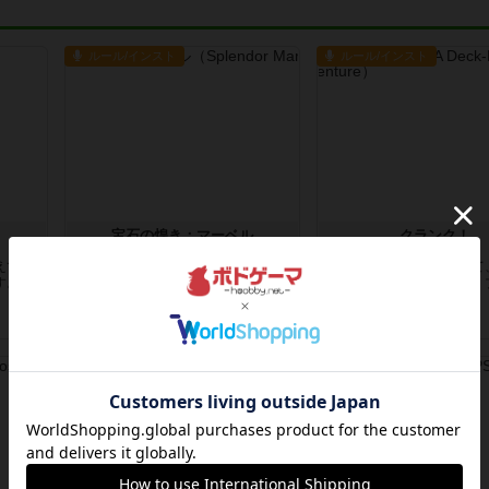
ルール/インスト
ルール/インスト
宝石の煌き：マーベル
クランク！
えては
「宝石の煌き」のマーベル版といわ
手札（５枚）をプレイして
す。手
れるゲーム、スプレンダーマーベ
たリソース（スキル・剣・
ル。手番...
で、カ...
1年以上前
の投稿
2年弱前
の投稿
ルール/インスト
ルール/インスト