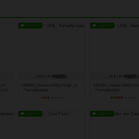
レビュー
レビュー
パイパー戦闘団2
パイパー戦闘団1
だが、
1996年にAvalon Hill社が出版した
1993年にAvalon Hill社
ビの2
『Kampfgruppe...
『Kampfgruppe...
34分前
by Chaco
約1時間前
by Chaco
レビュー
レビュー