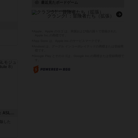
最近見たボードゲーム
Clank! Adventuring Party
クランク! ：冒険者たち（拡張）
※Apple、Apple のロゴ は、米国および他の国々で登録された
Apple Inc.の商標です。
※App Store は、Apple Inc.のサービスマークです。
※Android は、グーグル インコーポレイテッドの商標または登録商
標です。
※Google Play とそのロゴは、Google Inc.の商標または登録商標で
す。
コード・オブ・ブシドー：ASLモジュール8
が出版した