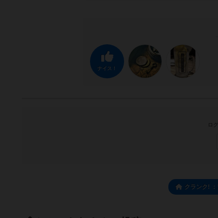
ナイス！
ログ
クランク! 