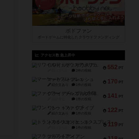
ボドファン
ボードゲームに特化したクラウドファンディング
アクセス数 急上昇中
リワイルド：サウスアメリカ
552
PT
紹介文なし
2件の投稿
マーケットフレッシュ
170
PT
紹介文あり
1件の投稿
ファイアー・ブルズ / 火牛陣
141
PT
紹介文なし
1件の投稿
ワン・トゥ・ファイブ
122
PT
紹介文あり
1件の投稿
トランスオリエント・エクスプレス
119
PT
紹介文なし
1件の投稿
フラットアイアン
118