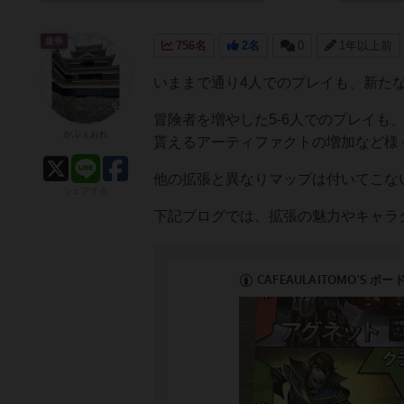
皇帝
756名
2名
0
1年以上前
いままで通り4人でのプレイも、新た
冒険者を増やした5-6人でのプレイ
かふぇおれ
貰えるアーティファクトの増加など様
他の拡張と異なりマップは付いてこな
シェアする
下記ブログでは、拡張の魅力やキャラ