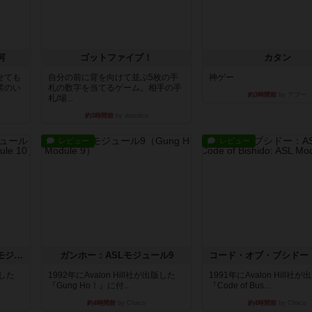
河
ゴットファイブ！
カタン
せても
自分の前に背を向けて並ぶ5枚の手
神ゲー
業のい
札の数字を当てるゲーム。相手の手
約3時間前
by アプー
札/場...
い
約3時間前
by daisdice
レビュー
レビュー
クロワ・ド・ゲール：ASLモジュール10
ガンホー：ASLモジュール9
版した
1992年にAvalon Hill社が出版した
1991年にAvalon Hill社
『Gung Ho！』に付...
『Code of Bus...
約4時間前
by Chaco
約4時間前
by Chaco