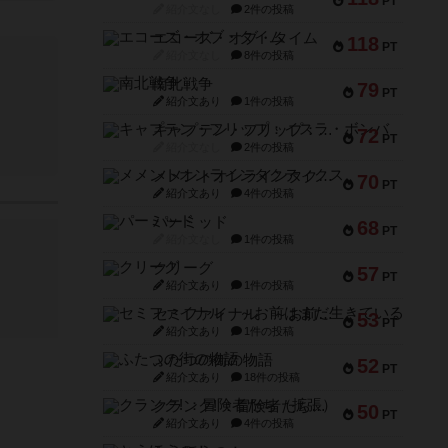
PT
紹介文なし
2件の投稿
エコーズ・オブ・タイム
118
PT
紹介文なし
8件の投稿
南北戦争
79
PT
紹介文あり
1件の投稿
キャプテン・フリップ：イスラ・ボンバ
72
PT
紹介文なし
2件の投稿
メメントオンラインタクティクス
70
PT
紹介文あり
4件の投稿
パーミッド
68
PT
紹介文なし
1件の投稿
クリーグ
57
PT
紹介文あり
1件の投稿
セミファイナル ～お前はまだ生きている～
53
PT
紹介文あり
1件の投稿
ふたつの街の物語
52
PT
紹介文あり
18件の投稿
クランク! ：冒険者たち（拡張）
50
PT
紹介文あり
4件の投稿