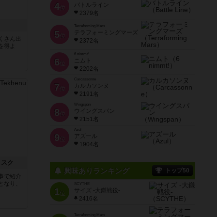
4
バトルライン
位
2379名
Terraforming Mars
5
テラフォーミングマーズ
位
くさん出
2372名
を得よ
6 nimmt!
6
ニムト
位
2202名
Carcassonne
7
カルカソンヌ
位
2191名
Wingspan
8
ウイングスパン
位
2151名
Azul
9
アズール
位
1904名
リスク
興味ありランキング
トップ50
事で紹介
となり、
SCYTHE
1
サイズ -大鎌戦役-
位
2416名
Terraforming Mars