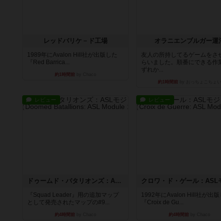
レッドバリケ－ド工場
オラニエンブルガー運
1989年にAvalon Hill社が出版した
友人の所持してるゲームをさ
『Red Barrica...
らいました。順番にできる作
ずれか...
約1時間前
by Chaco
約1時間前
by おっちょこちょ
レビュー
レビュー
ドゥームド・バタリオンズ：ASLモジュール11
『Squad Leader』用の追加マップ
1992年にAvalon Hill社が出
として発売されたマップの#9...
『Croix de Gu...
約4時間前
by Chaco
約4時間前
by Chaco