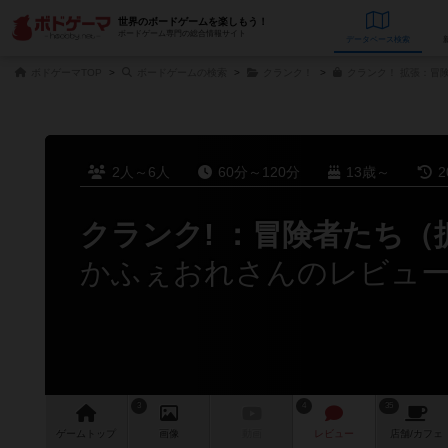
世界のボードゲームを楽しもう！
ボードゲーム専門の総合情報サイト
データベース
検
ボドゲーマTOP
ボードゲームの検索
クランク！
クランク！ 拡張：冒険
2人～6人
60分～120分
13歳～
2
クランク! ：冒険者たち（
かふぇおれさんのレビュ
3
4
35
ゲーム
トップ
画像
動画
レビュー
店舗/
カフェ