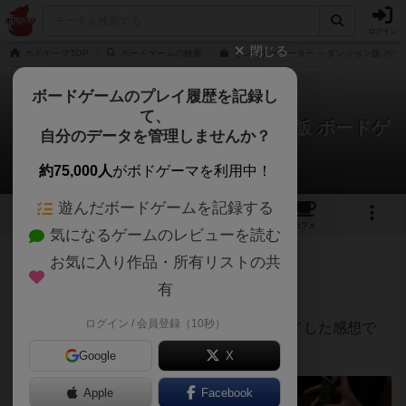
ログイン
閉じる
ボドゲーマTOP
ボードゲームの検索
モンスターイーター ～ダンジョン飯 ボー
ボードゲームのプレイ履歴を記録し
て、
モンスターイーター ～ダンジョン飯 ボードゲ
自分のデータを管理しませんか？
ーム～
Nobuaki Katouさんのレビュー
約75,000人
がボドゲーマを利用中！
遊んだボードゲームを記録する
5
4
18
104
トップ
画像
動画
レビュー
カフェ
気になるゲームのレビューを読む
お気に入り作品・所有リストの共
1134名
6名
約3年前
有
ログイン / 会員登録（10秒）
自宅で、中３と小３の息子と３人でプレイした感想で
す。
Google
X
Apple
Facebook