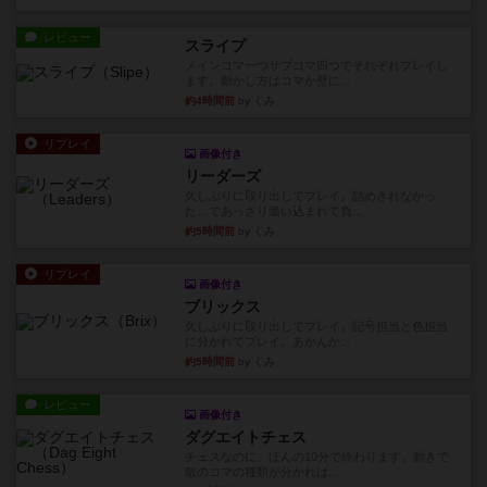
レビュー
スライプ
メインコマ一つサブコマ四つでそれぞれプレイし
ます。動かし方はコマか壁に...
約4時間前
by くみ
リプレイ
画像付き
リーダーズ
久しぶりに取り出してプレイ。詰めきれなかっ
た…であっさり追い込まれて負...
約5時間前
by くみ
リプレイ
画像付き
ブリックス
久しぶりに取り出してプレイ。記号担当と色担当
に分かれてプレイ。あかんか...
約5時間前
by くみ
レビュー
画像付き
ダグエイトチェス
チェスなのに、ほんの10分で終わります。動きで
敵のコマの種類が分かれば...