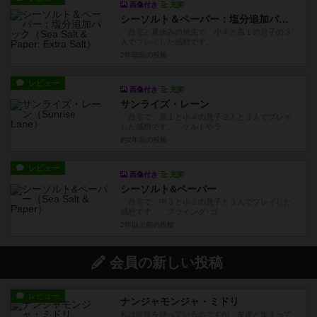
画像付き
充実
シーソルト＆ペーパー：塩分追加パック
自宅と夏休みの旅先で、小４と高１の息子の３
人でプレイした感想です。 ...
2年弱前
の投稿
レビュー
画像付き
充実
サンライズ・レーン
自宅で、高１と小４の息子２人と３人でプレイ
した感想です。 ケルトやラ...
約2年前
の投稿
レビュー
画像付き
充実
シーソルト&ペーパー
自宅で、中３と小３の息子と３人でプレイした
感想です。 フライング･ゴ...
2年以上前
の投稿
会員の新しい投稿
レビュー
ナンジャモンジャ・ミドリ
私は吃音を持っているのですが、友達と集まって