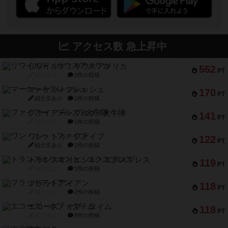
アクセス数 急上昇中
リワイルド：サウスアメリカ
552
PT
紹介文なし
2件の投稿
マーケットフレッシュ
170
PT
紹介文あり
1件の投稿
ファイアー・ブルズ / 火牛陣
141
PT
紹介文なし
1件の投稿
ワン・トゥ・ファイブ
122
PT
紹介文あり
1件の投稿
トランスオリエント・エクスプレス
119
PT
紹介文なし
1件の投稿
フラットアイアン
118
PT
紹介文なし
2件の投稿
エコーズ・オブ・タイム
118
PT
紹介文なし
8件の投稿