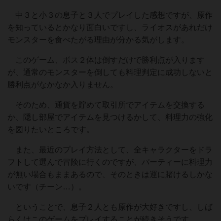
中３と小３の息子と３人でプレイした感想ですが、原作
を知っているとかなり面白いですし、ライオスがあれだけ
モンスターを食べたがる理由が分かる気がします。
このゲーム、ボス２体は倒すだけで勝利点が入ります
が、通常のモンスターを倒しても料理判定に成功しないと
勝利点がなかなか入りません。
そのため、通貨を貯めて取引所でアイテムを交換する
か、隠し部屋でアイテムを見つけるかして、料理力の強化
を図りたいところです。
また、最近のプレイ方法として、全キャラクターをドラ
フトして選んで冒険に行くのですが、パーティーに料理力
が無い場合もままあるので、そのときは運に賭けるしかな
いです（チーン…）。
ということで、息子２人とも原作が大好きですし、しば
らくはこのゲームをプレイすることが続きそうです。