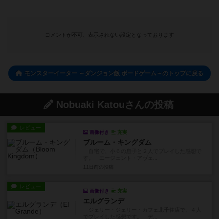
コメントが不可、表示されない設定となっております
モンスターイーター ～ダンジョン飯 ボードゲーム～のトップに戻る
Nobuaki Katouさんの投稿
レビュー
画像付き
充実
ブルーム・キングダム
自宅で、小６の息子と２人でプレイした感想で
す。 エージェント・アヴェ...
11日前
の投稿
レビュー
画像付き
充実
エルグランデ
ジェリー・ジェリー・カフェ北千住店で、４人
でプレイした感想です。 デ...