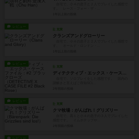
自宅で、小４の息子と２人でプレイした感想で
す。 レース・フォー・ザ・...
1年以上前
の投稿
レビュー
充実
クランズアンドグローリー
自宅で、小４の息子と２人でプレイした感想で
す。 オールド・ロンドン・...
1年以上前
の投稿
レビュー
充実
ディテクティブ・エックス・ケースファイル：#2 ブラックローズ
自宅で、ソロプレイをした感想です。 国内の
謎解きと言えばご存知SCL...
2年弱前
の投稿
レビュー
充実
クマ牧場：がんばれ！グリズリー
自宅で、高１と小４の息子の３人でプレイした
感想です。 イムホテップや...
2年弱前
の投稿
レビュー