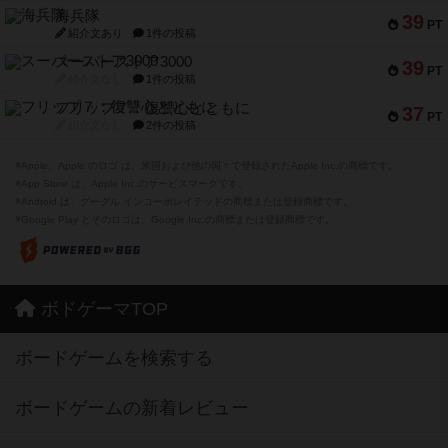
海兵隊
39
PT
紹介文あり
1件の投稿
スーパーストア3000
39
PT
紹介文なし
1件の投稿
フリップ７：復讐心とともに
37
PT
紹介文なし
2件の投稿
※Apple、Apple のロゴ は、米国および他の国々で登録されたApple Inc.の商標です。
※App Store は、Apple Inc.のサービスマークです。
※Android は、グーグル インコーポレイテッドの商標または登録商標です。
※Google Play とそのロゴは、Google Inc.の商標または登録商標です。
ボドゲーマTOP
ボードゲームを検索する
ボードゲームの新着レビュー