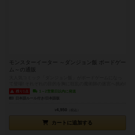
モンスターイーター ～ダンジョン飯 ボードゲー
ム～の通販
大人気コミック「ダンジョン飯」がボードゲームになっ
て登場! それぞれの目的を胸に狂乱の魔術師の迷宮へ挑め!
残り1点
1～2営業日以内に発送
日本語ルール付き/日本語版
4,950
¥
（税込）
カートに追加する