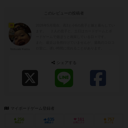
このレビューの投稿者
2026年5月現在、高3と小6の息子と嫁と暮らしてい
神
ます。 ２人の息子と、土日はカードゲームとボ
ードゲームで遊ぼうと画策している日々です。
また、最近は全然行けていませんが、湯島のコロコ
ロ堂に、遅い時間に現れることがあります。 あ
Nobuaki Katou
と、yucataやBGAのオン...
シェアする
マイボードゲーム登録者
256
635
161
757
興味あり
経験あり
お気に入り
持ってる