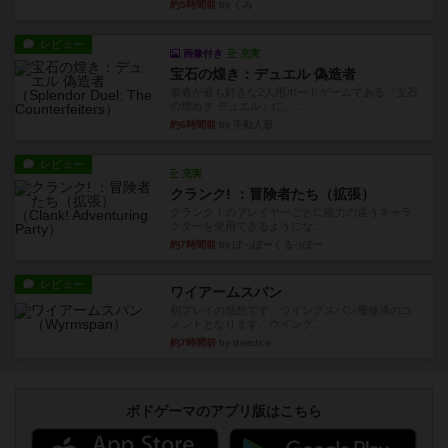
約5時間前
by くみ
レビュー
画像付き
充実
宝石の煌き：デュエル 偽造者
筆者が最も好きな2人用ボードゲームである『宝石
の煌めき デュエル』に、...
約6時間前
by 手動人形
レビュー
充実
クランク! ：冒険者たち（拡張）
クランク！のプレイヤーごとに能力の違うキャラ
クターを使用できるようにな...
約7時間前
by ぽっぽーくるっぽー
レビュー
ワイアームスパン
初プレイの感想です。ウイングスパン履修済のコ
メントとなります。ウイング...
約7時間前
by daisdice
ボドゲーマのアプリ版はこちら