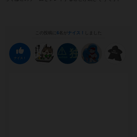
この投稿に
6
名が
ナイス！
しました
ナイス！