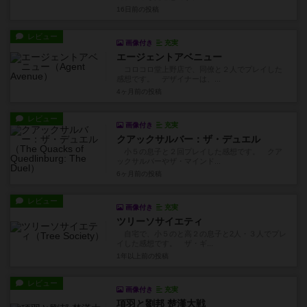
16日前
の投稿
レビュー
画像付き
充実
エージェントアベニュー
コロコロ堂上野店で、同僚と２人でプレイした
感想です。 デザイナーは、...
4ヶ月前
の投稿
レビュー
画像付き
充実
クアックサルバー：ザ・デュエル
小５の息子と２回プレイした感想です。 クア
ックサルバーやザ・マインド...
6ヶ月前
の投稿
レビュー
画像付き
充実
ツリーソサイエティ
自宅で、小５のと高２の息子と2人・３人でプレ
イした感想です。 ザ・ギ...
1年以上前
の投稿
レビュー
画像付き
充実
項羽と劉邦 楚漢大戦