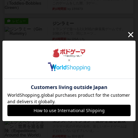
このゲームをした際、3ゲー...
約1時間前
by 155973
レビュー
ジンラミー
トランプで遊べる2人対戦の麻雀風ゲームです。
10枚の手札で、同じスーツ...
約3時間前
by OSAっち
ルール/インスト
画像付き
充実
フリップ７：復讐心とともに
概要Flip 7が復活しました――復讐を伴って!オリ
ジナルゲームの楽し...
約3時間前
by jurong
レビュー
アズール：シントラのステンドグラス
大好きなアズールシリーズ。ステンドグラスを作
っていきます✨1部より自由...
約4時間前
by しんたろ
レビュー
エクスペディション：世界を巡る冒険
クラマー氏の不朽の名作。新しいボードゲームほ
どおもしろいはず？いいえ。...
約4時間前
by 田中昌平