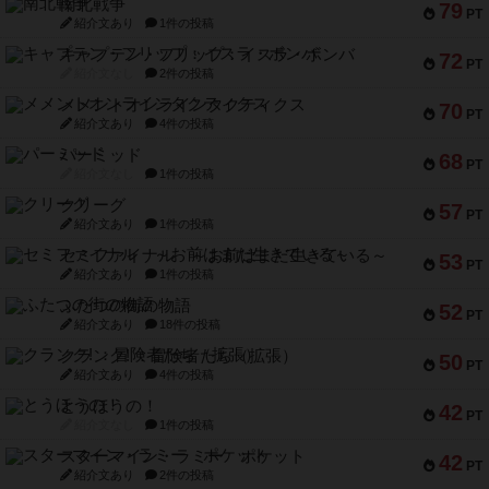
南北戦争
79
PT
紹介文あり
1件の投稿
キャプテン・フリップ：イスラ・ボンバ
72
PT
紹介文なし
2件の投稿
メメントオンラインタクティクス
70
PT
紹介文あり
4件の投稿
パーミッド
68
PT
紹介文なし
1件の投稿
クリーグ
57
PT
紹介文あり
1件の投稿
セミファイナル ～お前はまだ生きている～
53
PT
紹介文あり
1件の投稿
ふたつの街の物語
52
PT
紹介文あり
18件の投稿
クランク! ：冒険者たち（拡張）
50
PT
紹介文あり
4件の投稿
とうほうの！
42
PT
紹介文なし
1件の投稿
スターマイン・ラミー ポケット
42
PT
紹介文あり
2件の投稿