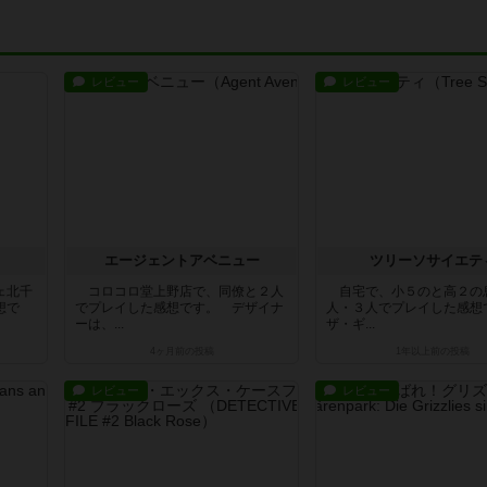
レビュー
レビュー
エージェントアベニュー
ツリーソサイエテ
ェ北千
コロコロ堂上野店で、同僚と２人
自宅で、小５のと高２の
想で
でプレイした感想です。 デザイナ
人・３人でプレイした感
ーは、...
ザ・ギ...
4ヶ月前
の投稿
1年以上前
の投稿
レビュー
レビュー