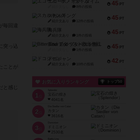
エコーズ・オブ・タイム
45
PT
紹介文なし
8件の投稿
スカルキング
45
PT
紹介文あり
12件の投稿
が毎回違
海兵隊
45
PT
紹介文あり
1件の投稿
Bitter End ブタペスト救出作戦
45
に突っ込
PT
紹介文なし
1件の投稿
ドコジャン
42
PT
紹介文あり
10件の投稿
たことが
お気に入りランキング
トップ50
だと感じ
Splendor
1
宝石の煌き
位
4041名
Die Siedler von Catan
2
カタン
位
3616名
Dominion
3
ドミニオン
位
2530名
Battle Line