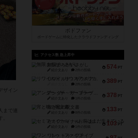
ボドファン
ボードゲームに特化したクラウドファンディング
アクセス数 急上昇中
無限まちがいさがし
574
PT
紹介文あり
2件の投稿
リワイルド：サウスアメリカ
389
PT
紹介文なし
2件の投稿
デザイン
アンダー・ザ・テーブラー
378
PT
紹介文あり
1件の投稿
宵と暁の呪文書
133
PT
人まで連
紹介文あり
8件の投稿
す。
セミファイナル ～お前はまだ生きている～
103
PT
紹介文あり
1件の投稿
ワン・トゥ・ファイブ
97