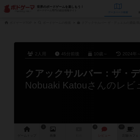
世界のボードゲームを楽しもう！
ボードゲーム専門の総合情報サイト
データベース
検
ボドゲーマTOP
ボードゲームの検索
クアックサルバー ザ・デュエルの通販/
2人用
45分前後
10歳～
2024年
クアックサルバー：ザ・
Nobuaki Katouさんのレ
1
4
57
ゲーム
トップ
画像
動画
レビュー
店舗/
カフェ