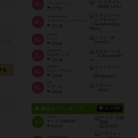
4
バトルライン
位
2378名
Terraforming Mars
5
テラフォーミングマーズ
位
2371名
6 nimmt!
6
ニムト
位
はどち
2202名
Carcassonne
7
カルカソンヌ
位
2191名
Wingspan
する
8
ウイングスパン
位
2150名
Azul
9
アズール
位
1903名
興味ありランキング
トップ50
SCYTHE
1
サイズ -大鎌戦役-
位
2415名
Terraforming Mars