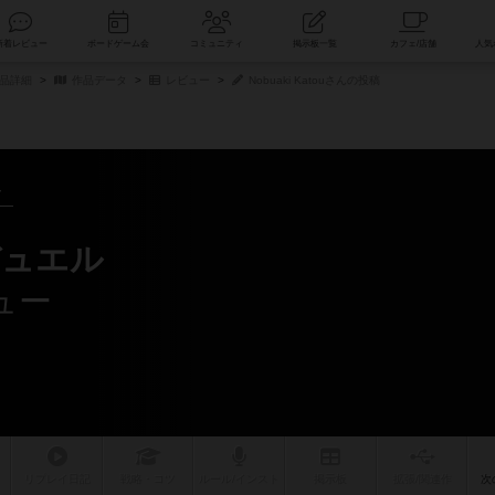
索
新着レビュー
ボードゲーム会
コミュニティ
掲示板一覧
商品詳細
作品データ
レビュー
Nobuaki Katouさんの投稿
～
デュエル
ビュー
リプレイ
日記
戦略
・コツ
ルール
/インスト
掲示板
拡張/関連
作
次