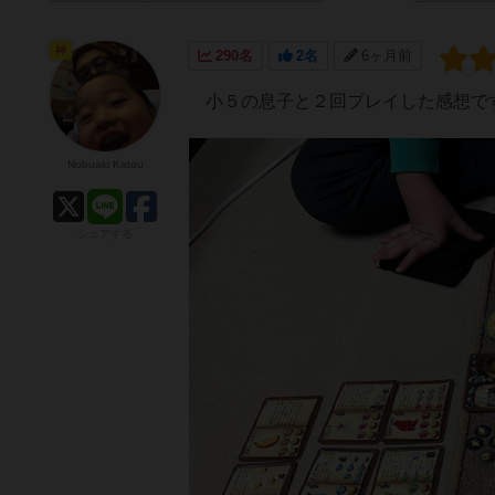
神
290名
2名
6ヶ月前
小５の息子と２回プレイした感想で
Nobuaki Katou
シェアする