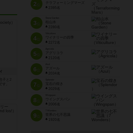
2
テラフォーミングマーズ
位
2395名
Stone Garden
3
枯山水
位
2280名
Viticulture
4
ワイナリーの四季
位
2272名
Agricola
5
アグリコラ
位
2120名
Azul
6
アズール
位
ィ
2034名
息子と2
Splendor
7
宝石の煌き
想です。
位
2029名
Wingspan
8
ウイングスパン
位
2006名
7 Wonders
9
世界の七不思議
位
1920名