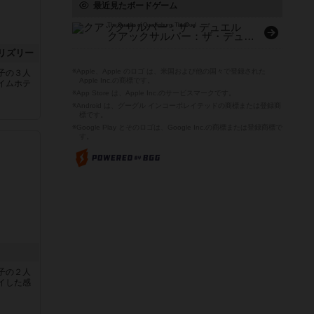
最近見たボードゲーム
The Quacks of Quedlinburg: The Duel
クアックサルバー：ザ・デュエル
リズリー
※Apple、Apple のロゴ は、米国および他の国々で登録された
子の３人
Apple Inc.の商標です。
イムホテ
※App Store は、Apple Inc.のサービスマークです。
※Android は、グーグル インコーポレイテッドの商標または登録商
標です。
※Google Play とそのロゴは、Google Inc.の商標または登録商標で
す。
子の２人
イした感