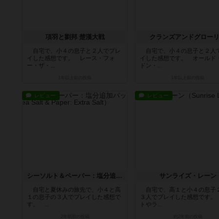
項羽と劉邦 楚漢大戦
クランズアンドグロー
自宅で、小４の息子と２人でプレ
自宅で、小４の息子と２人
イした感想です。 レース・フォ
イした感想です。 オールド
ー・ザ・...
ドン・...
1年以上前
の投稿
1年以上前
の投稿
レビュー
レビュー
シーソルト＆ペーパー：塩分追加パック
サンライズ・レーン
自宅と夏休みの旅先で、小４と高
自宅で、高１と小４の息子
１の息子の３人でプレイした感想で
３人でプレイした感想です。
す。 ...
トやラ...
2年弱前
の投稿
約2年前
の投稿