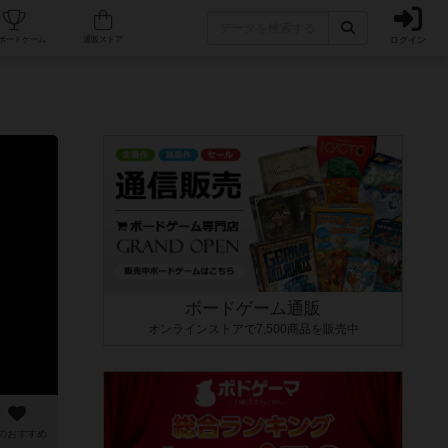
ログイン
カフェ/店舗
人気ボードゲーム
通販ストア
ボードゲーム通販
オンラインストアで7,500商品を販売中
のおすすめ