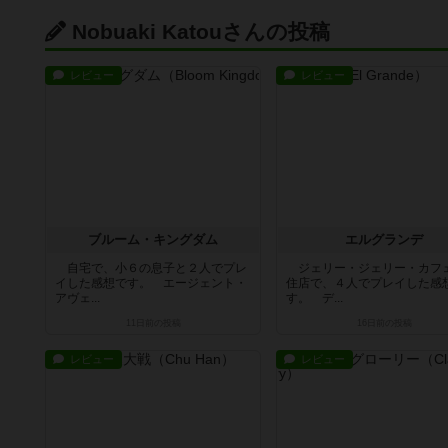
Nobuaki Katouさんの投稿
レビュー
レビュー
ブルーム・キングダム
エルグランデ
自宅で、小６の息子と２人でプレ
ジェリー・ジェリー・カフ
イした感想です。 エージェント・
住店で、４人でプレイした感
アヴェ...
す。 デ...
11日前
の投稿
16日前
の投稿
レビュー
レビュー