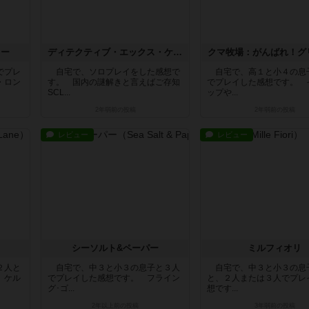
リー
ディテクティブ・エックス・ケースファイル：#2 ブラックローズ
クマ牧場：がんばれ！グ
でプレ
自宅で、ソロプレイをした感想で
自宅で、高１と小４の息
・ロン
す。 国内の謎解きと言えばご存知
でプレイした感想です。 
SCL...
ップや...
2年弱前
の投稿
2年弱前
の投稿
レビュー
レビュー
シーソルト&ペーパー
ミルフィオリ
２人と
自宅で、中３と小３の息子と３人
自宅で、中３と小３の息
 ケル
でプレイした感想です。 フライン
と、２人または３人でプレ
グ･ゴ...
想です...
2年以上前
の投稿
3年弱前
の投稿