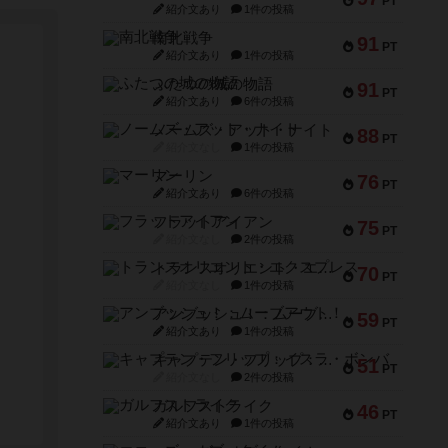
PT
紹介文あり
1件の投稿
南北戦争
91
PT
紹介文あり
1件の投稿
ふたつの城の物語
91
PT
紹介文あり
6件の投稿
ノームズ・アット・ナイト
88
PT
紹介文なし
1件の投稿
マーリン
76
PT
紹介文あり
6件の投稿
フラットアイアン
75
PT
紹介文なし
2件の投稿
トランスオリエント・エクスプレス
70
PT
紹介文なし
1件の投稿
アンブッシュ！：ムーブアウト！
59
PT
紹介文あり
1件の投稿
キャプテン・フリップ：イスラ・ボンバ
51
PT
紹介文なし
2件の投稿
ガルフストライク
46
PT
紹介文あり
1件の投稿