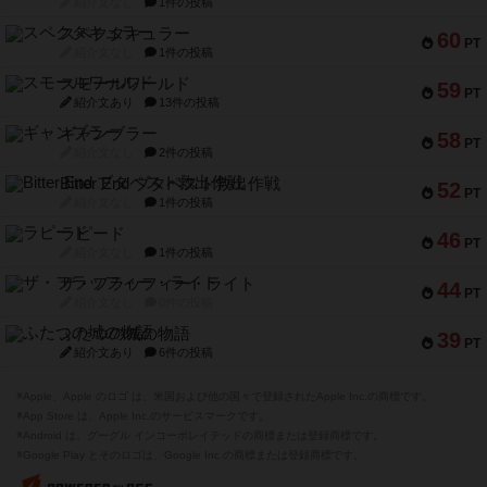
紹介文なし
1件の投稿
スペクタキュラー
60
PT
紹介文なし
1件の投稿
スモールワールド
59
PT
紹介文あり
13件の投稿
ギャンブラー
58
PT
紹介文なし
2件の投稿
Bitter End ブタペスト救出作戦
52
PT
紹介文なし
1件の投稿
ラピード
46
PT
紹介文なし
1件の投稿
ザ・フラッフィー・ライト
44
PT
紹介文なし
0件の投稿
ふたつの城の物語
39
PT
紹介文あり
6件の投稿
※Apple、Apple のロゴ は、米国および他の国々で登録されたApple Inc.の商標です。
※App Store は、Apple Inc.のサービスマークです。
※Android は、グーグル インコーポレイテッドの商標または登録商標です。
※Google Play とそのロゴは、Google Inc.の商標または登録商標です。