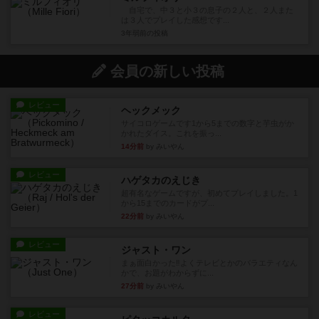
自宅で、中３と小３の息子の２人と、２人また
は３人でプレイした感想です...
3年弱前
の投稿
会員の新しい投稿
レビュー
ヘックメック
サイコロゲームです1から5までの数字と芋虫がか
かれたダイス。これを振っ...
14分前
by みいやん
レビュー
ハゲタカのえじき
超有名なゲームですが、初めてプレイしました。1
から15までのカードがプ...
22分前
by みいやん
レビュー
ジャスト・ワン
まぁ面白かった‼️よくテレビとかのバラエティなん
かで、お題がわからずに...
27分前
by みいやん
レビュー