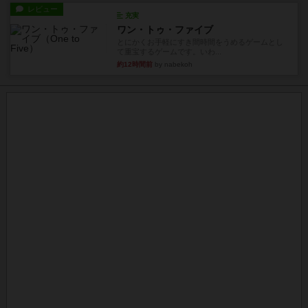
レビュー
充実
ワン・トゥ・ファイブ
とにかくお手軽にすき間時間をうめるゲームとし
て重宝するゲームです。いわ...
約12時間前
by nabekoh