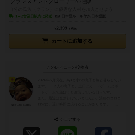
クランズアンドグローリーの通販
自分の氏族（クラン）に優秀な人材を加入させよう
1～2営業日以内に発送
日本語ルール付き/日本語版
2,399
¥
（税込）
カートに追加する
このレビューの投稿者
2026年5月現在、高3と小6の息子と嫁と暮らしてい
神
ます。 ２人の息子と、土日はカードゲームとボ
ードゲームで遊ぼうと画策している日々です。
また、最近は全然行けていませんが、湯島のコロコ
ロ堂に、遅い時間に現れることがあります。 あ
Nobuaki Katou
と、yucataやBGAのオン...
シェアする