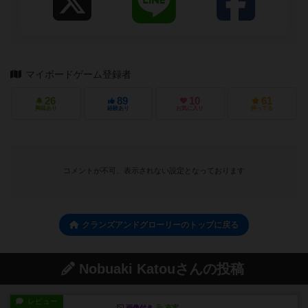
マイボードゲーム登録者
26
89
10
61
興味あり
経験あり
お気に入り
持ってる
コメントが不可、表示されない設定となっております
クランズアンドグローリーのトップに戻る
Nobuaki Katouさんの投稿
レビュー
画像付き
充実