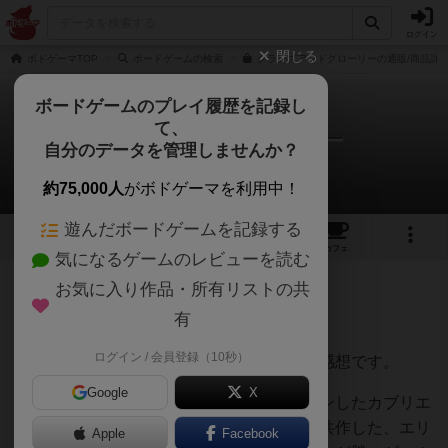
ログイン
閉じる
ボドゲーマTOP
ボードゲームの検索
クランズアンドグローリーの通販/商品詳
ボードゲームのプレイ履歴を記録し
て、
クランズアンドグローリー
自分のデータを管理しませんか？
Nobuaki Katouさんのレビュー
約75,000人
がボドゲーマを利用中！
遊んだボードゲームを記録する
3
3
17
トップ
画像
動画
レビュー
カフェ
気になるゲームのレビューを読む
お気に入り作品・所有リストの共
312名
4名
1年以上前
有
ログイン / 会員登録（10秒）
自宅で、小４の息子と２人でプレイした感想です。
Google
X
オールド・ロンドン・ブリッジをデザインしたカブリエ
ル・ブボラとレオ・コロヴィーニの２人が共作した、エリ
Apple
Facebook