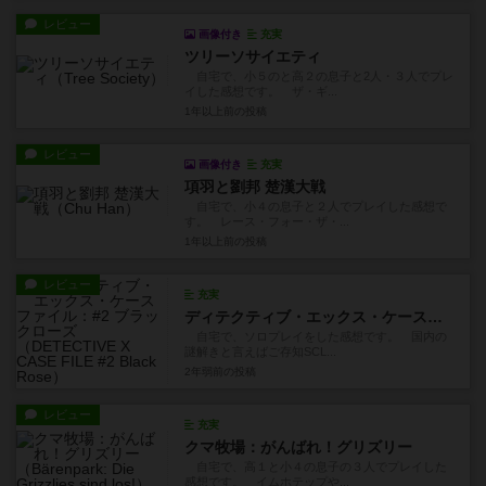
レビュー
画像付き
充実
ツリーソサイエティ
自宅で、小５のと高２の息子と2人・３人でプレ
イした感想です。 ザ・ギ...
1年以上前
の投稿
レビュー
画像付き
充実
項羽と劉邦 楚漢大戦
自宅で、小４の息子と２人でプレイした感想で
す。 レース・フォー・ザ・...
1年以上前
の投稿
レビュー
充実
ディテクティブ・エックス・ケースファイル：#2 ブラックローズ
自宅で、ソロプレイをした感想です。 国内の
謎解きと言えばご存知SCL...
2年弱前
の投稿
レビュー
充実
クマ牧場：がんばれ！グリズリー
自宅で、高１と小４の息子の３人でプレイした
感想です。 イムホテップや...