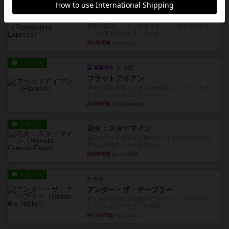
ルール/インスト
画像付き
充実
トランスオリエント・エクスプレス
乗客の皆様、トランスオリエント・エクスプレス
にご乗車ありがとうございま...
約5時間前
by jurong
レビュー
画像付き
充実
フラットアイアン
世界に浸れる度 ☆☆☆☆★楽しさ ☆☆☆☆★
タイパ ☆☆☆☆☆マンハッ...
約7時間前
by DKnewyork
レビュー
花火：スターマイン
自分のカードは見えず他のプレイヤーのカードが
見える状態でカードを教えた...
約8時間前
by mob567
レビュー
充実
アンダー・ザ・テーブラー
笑えるバカゲームを集めているライトゲーマーと
してのレビューです。正体隠...
約11時間前
by toyota