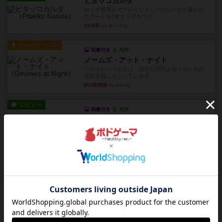
ピタッコカルタ
ボドゲ相席会でプレイしましたひらがなが書かれ
たカードを2枚まで手をつけ...
34分前
by みいやん
ルール/インスト
画像付き
充実
ノームズ・アット・ナイト
ベネボレンス女王は、忠実な臣民を称えるための
祝宴を開こうとしています。...
約1時間前
by jurong
レビュー
画像付き
充実
フラットアイアン
1~2人に限定された、エンジンビルド系のシステ
ム選んだ企業ボードに街で...
約2時間前
by あくり
ルール/インスト
画像付き
充実
キャプテン・フリップ：イスラ・ボンバ
イスラ・ボンバを探しに出航!潜水艦を装備し、あ
なたの乗組員を監獄から解...
約5時間前
by jurong