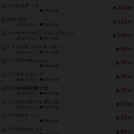
クルティボ
203
PT
紹介文なし
1件の投稿
1809
112
PT
紹介文あり
1件の投稿
ファースト・イン・フライト
108
PT
紹介文あり
3件の投稿
モズビ－ズ・レイダ－ズ
94
PT
紹介文あり
1件の投稿
テンプテーション
79
PT
紹介文なし
2件の投稿
インドネシア
78
PT
紹介文あり
2件の投稿
宵と暁の呪文書
75
PT
紹介文あり
8件の投稿
リスボン・トラム 28
73
PT
紹介文あり
9件の投稿
アマナイト
73
PT
紹介文なし
1件の投稿
ブラヴェスト
66
PT