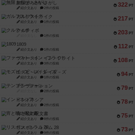
無限まちがいさがし
322
PT
紹介文あり
2件の投稿
ガルフストライク
217
PT
紹介文あり
1件の投稿
クルティボ
203
PT
紹介文なし
1件の投稿
1809
112
PT
紹介文あり
1件の投稿
ファースト・イン・フライト
108
PT
紹介文あり
3件の投稿
モズビ－ズ・レイダ－ズ
94
PT
紹介文あり
1件の投稿
テンプテーション
79
PT
紹介文なし
2件の投稿
インドネシア
78
PT
紹介文あり
2件の投稿
宵と暁の呪文書
75
PT
紹介文あり
8件の投稿
リスボン・トラム 28
73
PT
紹介文あり
9件の投稿