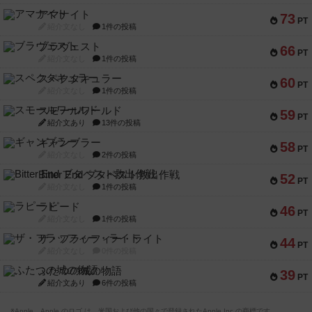
アマナイト
73
PT
紹介文なし
1件の投稿
ブラヴェスト
66
PT
紹介文なし
1件の投稿
スペクタキュラー
60
PT
紹介文なし
1件の投稿
スモールワールド
59
PT
紹介文あり
13件の投稿
ギャンブラー
58
PT
紹介文なし
2件の投稿
Bitter End ブタペスト救出作戦
52
PT
紹介文なし
1件の投稿
ラピード
46
PT
紹介文なし
1件の投稿
ザ・フラッフィー・ライト
44
PT
紹介文なし
0件の投稿
ふたつの城の物語
39
PT
紹介文あり
6件の投稿
※Apple、Apple のロゴ は、米国および他の国々で登録されたApple Inc.の商標です。