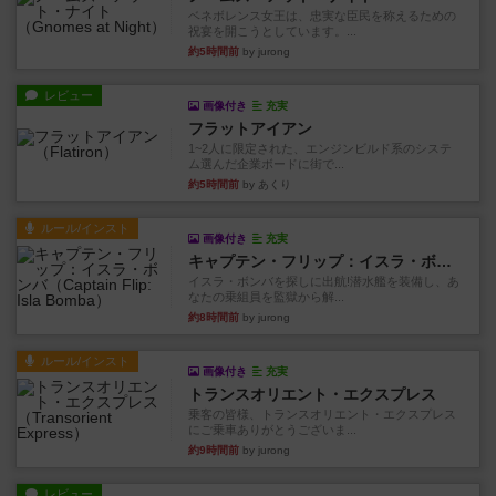
ベネボレンス女王は、忠実な臣民を称えるための
祝宴を開こうとしています。...
約5時間前
by jurong
レビュー
画像付き
充実
フラットアイアン
1~2人に限定された、エンジンビルド系のシステ
ム選んだ企業ボードに街で...
約5時間前
by あくり
ルール/インスト
画像付き
充実
キャプテン・フリップ：イスラ・ボンバ
イスラ・ボンバを探しに出航!潜水艦を装備し、あ
なたの乗組員を監獄から解...
約8時間前
by jurong
ルール/インスト
画像付き
充実
トランスオリエント・エクスプレス
乗客の皆様、トランスオリエント・エクスプレス
にご乗車ありがとうございま...
約9時間前
by jurong
レビュー