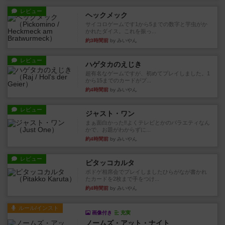
レビュー
ヘックメック
サイコロゲームです1から5までの数字と芋虫がか
かれたダイス。これを振っ...
約3時間前
by みいやん
レビュー
ハゲタカのえじき
超有名なゲームですが、初めてプレイしました。1
から15までのカードがプ...
約4時間前
by みいやん
レビュー
ジャスト・ワン
まぁ面白かった‼️よくテレビとかのバラエティなん
かで、お題がわからずに...
約4時間前
by みいやん
レビュー
ピタッコカルタ
ボドゲ相席会でプレイしましたひらがなが書かれ
たカードを2枚まで手をつけ...
約4時間前
by みいやん
ルール/インスト
画像付き
充実
ノームズ・アット・ナイト