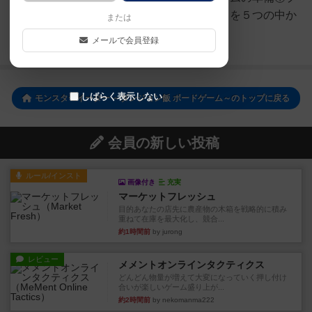
レイヤーは、プレイするパーティを５つの中か
または
ら選び、そのパーティに...
メールで会員登録
続きを読む（3年以上前）
しばらく表示しない
モンスターイーター ～ダンジョン飯 ボードゲーム～のトップに戻る
会員の新しい投稿
ルール/インスト
画像付き
充実
マーケットフレッシュ
目的あなたの店先に農産物の木箱を戦略的に積み
重ねて在庫を最大化し、競合...
約1時間前
by jurong
レビュー
メメントオンラインタクティクス
どんどん物量が増えて大変になっていく押し付け
合いが楽しいゲーム盛り上が...
約2時間前
by nekomanma222