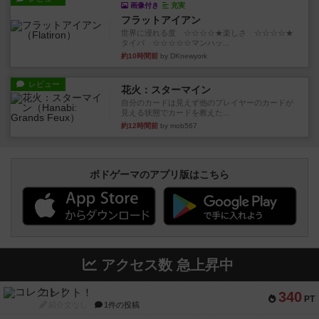
画像付き
充実
フラットアイアン
世界に浸れる度 ☆☆☆☆★楽しさ ☆☆☆☆★
タイパ ☆☆☆☆☆マンハッ...
約10時間前
by DKnewyork
レビュー
花火：スターマイン
自分のカードは見えず他のプレイヤーのカードが
見える状態でカードを教えた...
約12時間前
by mob567
ボドゲーマのアプリ版はこちら
アクセス数 急上昇中
コレクト！
340
PT
紹介文なし
1件の投稿