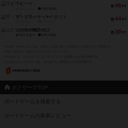
ラピード
46
PT
紹介文なし
1件の投稿
ザ・フラッフィー・ライト
44
PT
紹介文なし
0件の投稿
ふたつの城の物語
39
PT
紹介文あり
6件の投稿
※Apple、Apple のロゴ は、米国および他の国々で登録されたApple Inc.の商標です。
※App Store は、Apple Inc.のサービスマークです。
※Android は、グーグル インコーポレイテッドの商標または登録商標です。
※Google Play とそのロゴは、Google Inc.の商標または登録商標です。
ボドゲーマTOP
ボードゲームを検索する
ボードゲームの新着レビュー