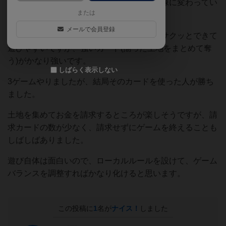
ーのおじさんもちゃんとバリ島の地名や画像に変わってい
または
て謎のこだわりを感じました。
メールで会員登録
ゲームとしては、ルールは分かりやすくてサクッとできて
遊びやすいですが、強いカード(揃った土地をまとめて奪
う)がかなり強いです。
しばらく表示しない
3ゲームやりましたが、結局そのカードを使った人が勝ち
ました。
土地を集めてお金を請求するところが楽しそうですが、請
求カードの数が少なく、請求せずにゲームを終えることも
しばしばありました。
遊び自体は面白いので、ローカルルールを設けて、ゲーム
バランスを調整すればかなり化けると思います。
この投稿に
1
名が
ナイス！
しました