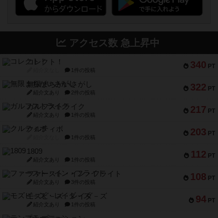
アクセス数 急上昇中
コレクト！
340
PT
紹介文なし
1件の投稿
無限まちがいさがし
322
PT
紹介文あり
2件の投稿
ガルフストライク
217
PT
紹介文あり
1件の投稿
クルティボ
203
PT
紹介文なし
1件の投稿
1809
112
PT
紹介文あり
1件の投稿
ファースト・イン・フライト
108
PT
紹介文あり
3件の投稿
モズビ－ズ・レイダ－ズ
94
PT
紹介文あり
1件の投稿