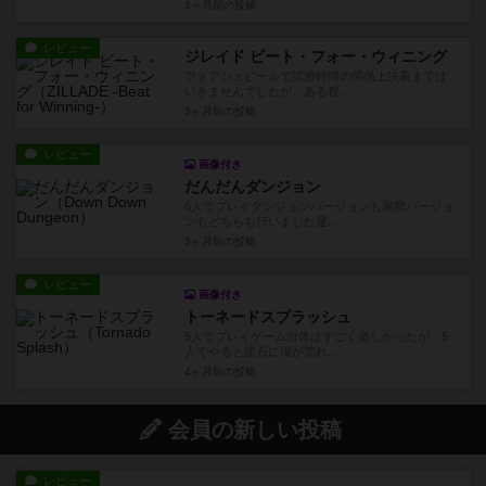
3ヶ月前
の投稿
レビュー
ジレイド ビート・フォー・ウィニング
フォアシュピールで試遊時間の関係上決着までは
いきませんでしたが、ある程...
3ヶ月前
の投稿
レビュー
画像付き
だんだんダンジョン
6人でプレイダンジョンバージョンも洞窟バージョ
ンもどちらも行いました運...
3ヶ月前
の投稿
レビュー
画像付き
トーネードスプラッシュ
5人でプレイゲーム自体はすごく楽しかったが、5
人でやると流石に場が荒れ...
4ヶ月前
の投稿
会員の新しい投稿
レビュー