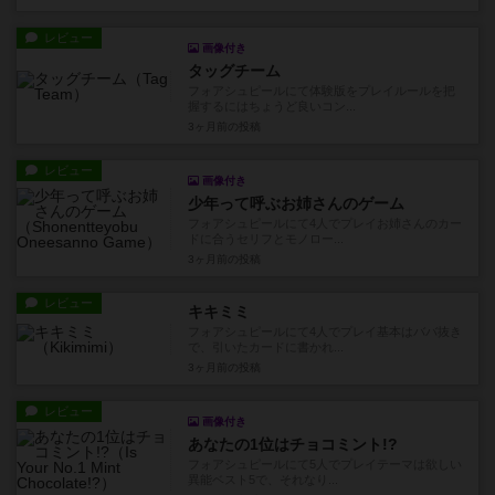
レビュー
画像付き
タッグチーム
フォアシュピールにて体験版をプレイルールを把
握するにはちょうど良いコン...
3ヶ月前
の投稿
レビュー
画像付き
少年って呼ぶお姉さんのゲーム
フォアシュピールにて4人でプレイお姉さんのカー
ドに合うセリフとモノロー...
3ヶ月前
の投稿
レビュー
キキミミ
フォアシュピールにて4人でプレイ基本はババ抜き
で、引いたカードに書かれ...
3ヶ月前
の投稿
レビュー
画像付き
あなたの1位はチョコミント!?
フォアシュピールにて5人でプレイテーマは欲しい
異能ベスト5で、それなり...