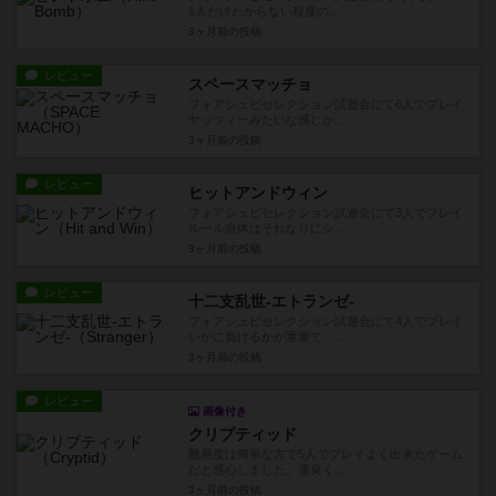
1人だけわからない程度の...
3ヶ月前
の投稿
レビュー
スペースマッチョ
フォアシュピセレクション試遊会にて6人でプレイ
ヤッツィーみたいな感じか...
3ヶ月前
の投稿
レビュー
ヒットアンドウィン
フォアシュピセレクション試遊会にて3人でプレイ
ルール自体はそれなりにシ...
3ヶ月前
の投稿
レビュー
十二支乱世-エトランゼ-
フォアシュピセレクション試遊会にて4人でプレイ
いかに負けるかが重要で、...
3ヶ月前
の投稿
レビュー
画像付き
クリプティッド
難易度は簡単な方で5人でプレイよく出来たゲーム
だと感心しました。運良く...
3ヶ月前
の投稿