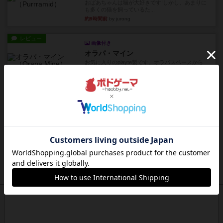
おばあちゃんは猫が大好きです!しかし、あまりに
も多くの猫を飼っているた...
約9時間前
by jurong
レビュー
画像付き
オラパ・マイン
お気に入りのplayte製です。オラパスペースから
やり、気に入りました...
約9時間前
by くみ
レビュー
マーリン
４人プレイ。インスト1時間プレイ2時間半。結構
ダイス運と手札のカード運...
約10時間前
by oliber
レビュー
アンブッシュ！：シルバースター
1987年にVictory Gamesが出版した『Silver Sta...
約10時間前
by Chaco