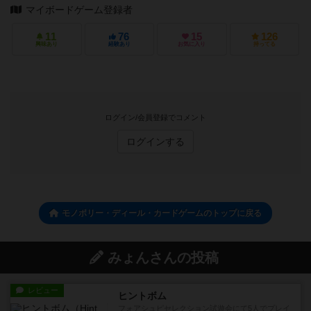
マイボードゲーム登録者
11
76
15
126
興味あり
経験あり
お気に入り
持ってる
ログイン/会員登録でコメント
ログインする
モノポリー・ディール・カードゲームのトップに戻る
みょんさんの投稿
レビュー
ヒントボム
フォアシュピセレクション試遊会にて5人でプレイ