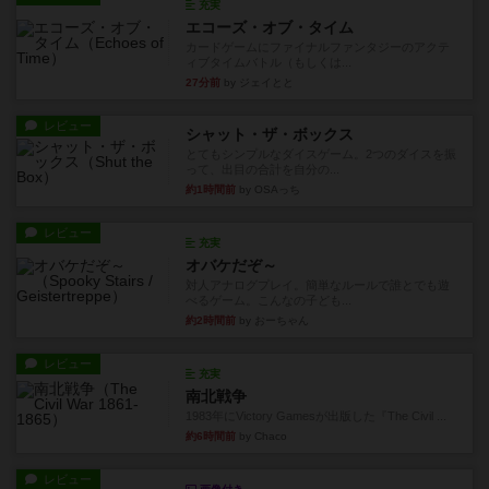
充実
エコーズ・オブ・タイム
カードゲームにファイナルファンタジーのアクテ
ィブタイムバトル（もしくは...
27分前
by ジェイとと
レビュー
シャット・ザ・ボックス
とてもシンプルなダイスゲーム。2つのダイスを振
って、出目の合計を自分の...
約1時間前
by OSAっち
レビュー
充実
オバケだぞ～
対人アナログプレイ。簡単なルールで誰とでも遊
べるゲーム。こんなの子ども...
約2時間前
by おーちゃん
レビュー
充実
南北戦争
1983年にVictory Gamesが出版した『The Civil ...
約6時間前
by Chaco
レビュー