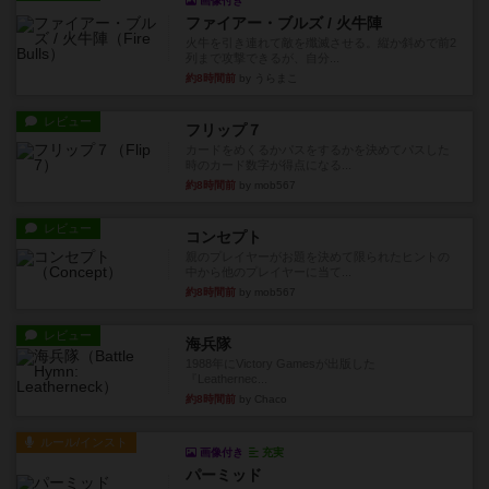
画像付き
ファイアー・ブルズ / 火牛陣
火牛を引き連れて敵を殲滅させる。縦か斜めで前2
列まで攻撃できるが、自分...
約8時間前
by うらまこ
レビュー
フリップ７
カードをめくるかパスをするかを決めてパスした
時のカード数字が得点になる...
約8時間前
by mob567
レビュー
コンセプト
親のプレイヤーがお題を決めて限られたヒントの
中から他のプレイヤーに当て...
約8時間前
by mob567
レビュー
海兵隊
1988年にVictory Gamesが出版した
『Leathernec...
約8時間前
by Chaco
ルール/インスト
画像付き
充実
パーミッド