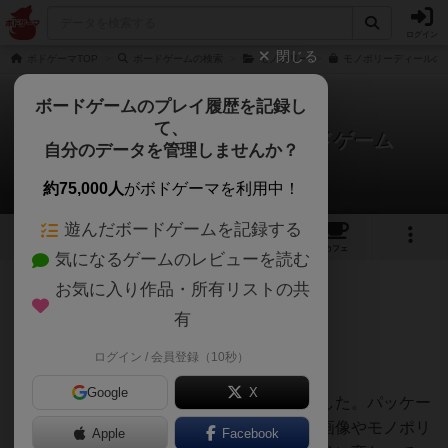
ログイン
閉じる
ボドゲーマTOP
ボードゲームの検索
モノポリー
モノポリーディールの通
ボードゲームのプレイ履歴を記録し
て、
モノポリー・ディール・カードゲーム
自分のデータを管理しませんか？
みょんさんのレビュー
約75,000人
がボドゲーマを利用中！
遊んだボードゲームを記録する
5
1
3
14
トップ
画像
動画
レビュー
カフェ
気になるゲームのレビューを読む
お気に入り作品・所有リストの共
105名
1名
0
約1年前
有
ログイン / 会員登録（10秒）
3人でプレイ
Google
X
バリ島でバリバージョンを購入して遊びました。パッケー
ジのみのローカライズと思いきや、地名や画像やモノポリ
Apple
Facebook