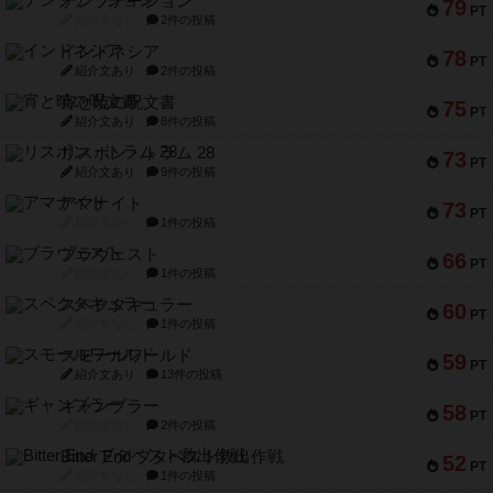
テンプテーション
79
PT
紹介文なし
2件の投稿
インドネシア
78
PT
紹介文あり
2件の投稿
宵と暁の呪文書
75
PT
紹介文あり
8件の投稿
リスボン・トラム 28
73
PT
紹介文あり
9件の投稿
アマナイト
73
PT
紹介文なし
1件の投稿
ブラヴェスト
66
PT
紹介文なし
1件の投稿
スペクタキュラー
60
PT
紹介文なし
1件の投稿
スモールワールド
59
PT
紹介文あり
13件の投稿
ギャンブラー
58
PT
紹介文なし
2件の投稿
Bitter End ブタペスト救出作戦
52
PT
紹介文なし
1件の投稿