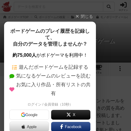
ログイン
閉じる
ボドゲーマTOP
ボードゲームの検索
モノポリー
モノポリーディールの通
ボードゲームのプレイ履歴を記録し
て、
モノポリー・ディール・カードゲーム
自分のデータを管理しませんか？
3件のルール/インスト
約75,000人
がボドゲーマを利用中！
遊んだボードゲームを記録する
5
1
3
14
トップ
画像
動画
レビュー
カフェ
気になるゲームのレビューを読む
お気に入り作品・所有リストの共
仙人
560名
0名
0
充実
有
先に投稿されている方のヴァリアントルールを
ログイン / 会員登録（10秒）
The100周年
ベースにしつつ、戦術性や駆け引きの質を高め
Google
X
る目的でカスタマイズしたものを投稿します。
先日までのものを試行・アップデートしまし
Apple
Facebook
た。2人プレイ時はほぼこれで完成形と思いま