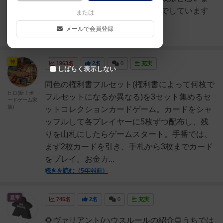
す。わが家ではこのルールで2人でしています
または
が、本当に楽しくなります...
メールで会員登録
続きを読む（4年弱前）
神
1963名
2名
0
充実
しばらく表示しない
同色の権利書フルセット(権利書によって何枚で
ヒロ(新！ボ
フルセットになるか異なる)を3セット集めるセ
ードゲーム家
族)
ットコレクションカードゲーム。カードをシャ
ッフルして各プレイヤーに5枚ずつ配布し、残
りを山札にしたらゲームスタート。手番では、
まず2枚カードを引き、手札から3枚までカード
をプレイ。お金カ...
続きを読む（5年弱前）
皇帝
745名
2名
0
充実
🌻ヴァリアント/ハウスルールの紹介🌻うちでは