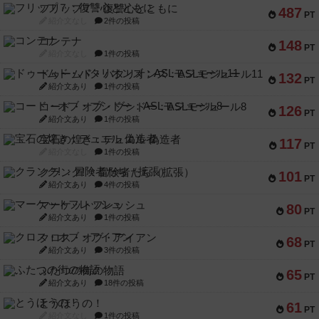
フリップ７：復讐心とともに
487
PT
紹介文なし
2件の投稿
コンテナ
148
PT
紹介文なし
1件の投稿
ドゥームド・バタリオンズ：ASLモジュール11
132
PT
紹介文あり
1件の投稿
コード・オブ・ブシドー：ASLモジュール8
126
PT
紹介文あり
1件の投稿
宝石の煌き：デュエル 偽造者
117
PT
紹介文なし
1件の投稿
クランク! ：冒険者たち（拡張）
101
PT
紹介文あり
4件の投稿
マーケットフレッシュ
80
PT
紹介文あり
1件の投稿
クロス・オブ・アイアン
68
PT
紹介文あり
3件の投稿
ふたつの街の物語
65
PT
紹介文あり
18件の投稿
とうほうの！
61
PT
紹介文なし
1件の投稿