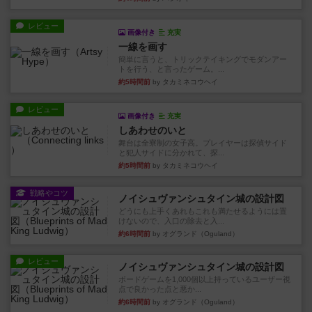
レビュー
画像付き
充実
一線を画す
簡単に言うと、トリックテイキングでモダンアー
トを行う、と言ったゲーム。...
約5時間前
by タカミネコウヘイ
レビュー
画像付き
充実
しあわせのいと
舞台は全寮制の女子高。プレイヤーは探偵サイド
と犯人サイドに分かれて、探...
約5時間前
by タカミネコウヘイ
戦略やコツ
ノイシュヴァンシュタイン城の設計図
どうにも上手くあれもこれも満たせるようには置
けないので、入口の除去と入...
約6時間前
by オグランド（Oguland）
レビュー
ノイシュヴァンシュタイン城の設計図
ボードゲームを1,000個以上持っているユーザー視
点で良かった点と悪か...
約6時間前
by オグランド（Oguland）