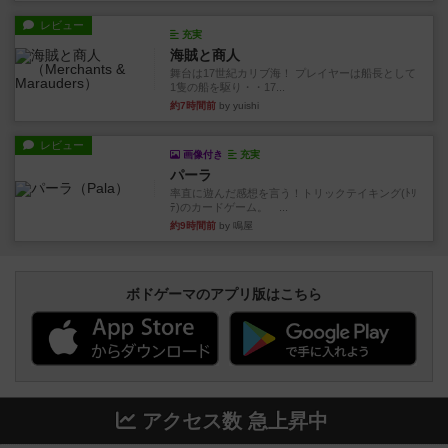
レビュー
充実
海賊と商人
舞台は17世紀カリブ海！ プレイヤーは船長として
1隻の船を駆り・・17...
約7時間前
by yuishi
レビュー
画像付き
充実
パーラ
率直に遊んだ感想を言う！トリックテイキング(ﾄﾘ
ﾃ)のカードゲーム。 ...
約9時間前
by 鳴屋
ボドゲーマのアプリ版はこちら
アクセス数 急上昇中