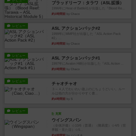
レビュー
ブラッドリーフ：タラワ（ASL拡張）
1996年にHeat of Battle社が出版した『Blood Re...
約3時間前
by Chaco
レビュー
ASL アクションパック#2
1999年にMMP社が出版した『ASL Action Pack
#2』...
約3時間前
by Chaco
レビュー
ASL アクションパック#1
1997年にAvalon Hill社が出版した『ASL Action ...
約3時間前
by Chaco
レビュー
チャオチャオ
３～４人でわいわい遊ぶのにちょうどいい。ルー
ルは他の方が分かりやすく書...
約4時間前
by S
レビュー
充実
ウイングスパン
（全体評価）☆10/6（普通）（難易度）☆4/5（世
界観・見た目）☆5...
約4時間前
by ハシオキ