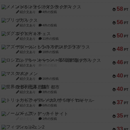
メメントオンラインタクティクス
58
PT
紹介文あり
4件の投稿
ブリックス
56
PT
紹介文あり
4件の投稿
ダグエイトチェス
50
PT
紹介文あり
11件の投稿
アズール：シントラのステンドグラス
48
PT
紹介文あり
18件の投稿
ロシアン・キャンペーン：第5版デラックス
46
PT
紹介文あり
0件の投稿
マスクメン
40
PT
紹介文あり
16件の投稿
世界の七不思議：都市
40
PT
紹介文あり
3件の投稿
トリックギア - ペルソナ5 ザ・ロイヤル-
37
PT
紹介文あり
6件の投稿
ノームズ・アット・ナイト
35
PT
紹介文なし
1件の投稿
フィッシェン2
33
PT