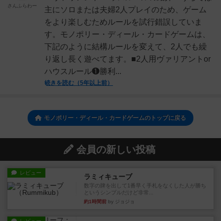
さんふらわー
主にソロまたは夫婦2人プレイのため、ゲーム
をより楽しむためルールを試行錯誤していま
す。モノポリー・ディール・カードゲームは、
下記のように結構ルールを変えて、2人でも繰
り返し長く遊べてます。■2人用ヴァリアントor
ハウスルール❶勝利...
続きを読む（5年以上前）
モノポリー・ディール・カードゲームのトップに戻る
会員の新しい投稿
レビュー
ラミィキューブ
数字の牌を出して1番早く手札をなくした人が勝ち
というシンプルだけど非常...
約1時間前
by ジョジョ