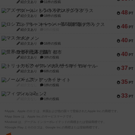
紹介文あり
11件の投稿
アズール：シントラのステンドグラス
48
PT
紹介文あり
18件の投稿
ロシアン・キャンペーン：第5版デラックス
46
PT
紹介文あり
0件の投稿
マスクメン
40
PT
紹介文あり
16件の投稿
世界の七不思議：都市
40
PT
紹介文あり
3件の投稿
トリックギア - ペルソナ5 ザ・ロイヤル-
37
PT
紹介文あり
6件の投稿
ノームズ・アット・ナイト
35
PT
紹介文なし
1件の投稿
フィッシェン2
33
PT
紹介文なし
1件の投稿
※Apple、Apple のロゴ は、米国および他の国々で登録されたApple Inc.の商標です。
※App Store は、Apple Inc.のサービスマークです。
※Android は、グーグル インコーポレイテッドの商標または登録商標です。
※Google Play とそのロゴは、Google Inc.の商標または登録商標です。