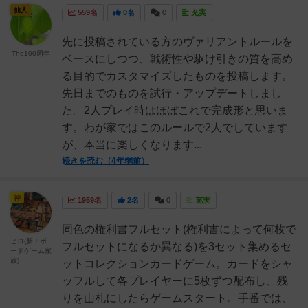
仙人
559名
0名
0
充実
先に投稿されている方のヴァリアントルールを
The100周年
ベースにしつつ、戦術性や駆け引きの質を高め
る目的でカスタマイズしたものを投稿します。
先日までのものを試行・アップデートしまし
た。2人プレイ時はほぼこれで完成形と思いま
す。わが家ではこのルールで2人でしています
が、本当に楽しくなります...
続きを読む（4年弱前）
神
1959名
2名
0
充実
同色の権利書フルセット(権利書によって何枚で
ヒロ(新！ボ
フルセットになるか異なる)を3セット集めるセ
ードゲーム家
族)
ットコレクションカードゲーム。カードをシャ
ッフルして各プレイヤーに5枚ずつ配布し、残
りを山札にしたらゲームスタート。手番では、