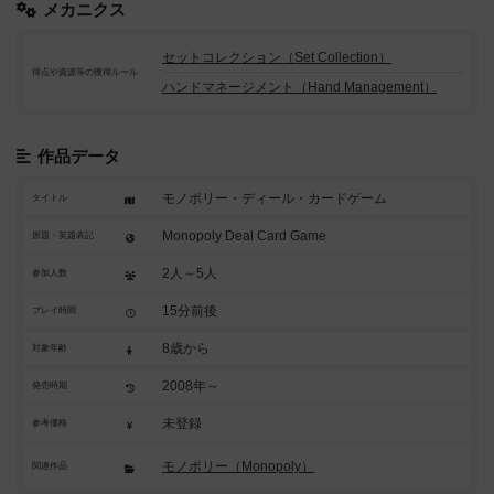
メカニクス
セットコレクション（Set Collection）
得点や資源等の獲得ルール
ハンドマネージメント（Hand Management）
作品データ
モノポリー・ディール・カードゲーム
タイトル
Monopoly Deal Card Game
原題・英題表記
2人～5人
参加人数
15分前後
プレイ時間
8歳から
対象年齢
2008年～
発売時期
未登録
参考価格
モノポリー（Monopoly）
関連作品