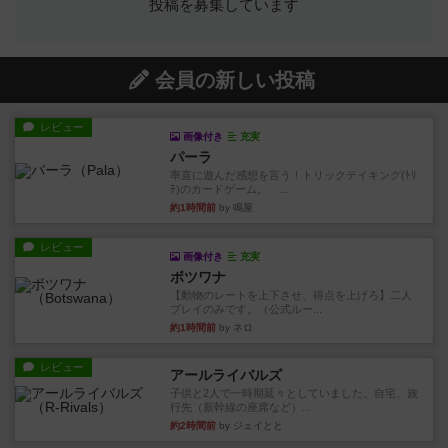
投稿を募集しています
会員の新しい投稿
レビュー
画像付き
充実
パーラ
率直に遊んだ感想を言う！トリックテイキング(ﾄﾘ
ﾃ)のカードゲーム。 ...
約1時間前
by 鳴屋
レビュー
画像付き
充実
ボツワナ
【動物のレートを上下させ、得点を上げろ】二人
プレイのみです。（公式ルー...
約1時間前
by ネロ
レビュー
アールライバルズ
子供と2人で一時期延々としていました。自宅、旅
行先（新幹線の座席など）...
約2時間前
by ジェイとと