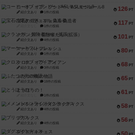
コード・オブ・ブシドー：ASLモジュール8
126
PT
紹介文あり
1件の投稿
宝石の煌き：デュエル 偽造者
117
PT
紹介文なし
1件の投稿
クランク! ：冒険者たち（拡張）
101
PT
紹介文あり
4件の投稿
マーケットフレッシュ
80
PT
紹介文あり
1件の投稿
クロス・オブ・アイアン
68
PT
紹介文あり
3件の投稿
ふたつの街の物語
65
PT
紹介文あり
18件の投稿
とうほうの！
61
PT
紹介文なし
1件の投稿
メメントオンラインタクティクス
58
PT
紹介文あり
4件の投稿
ブリックス
56
PT
紹介文あり
4件の投稿
ダグエイトチェス
50
PT