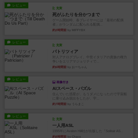
レビュー
充実
死がふたりを分かつまで
ゲーム開始時、各プレイヤーには「最初の配偶
者」がランダムに配られる配偶...
約2時間前
by MIFFYBX
レビュー
充実
パトリツィア
対人アナログプレイ。中世イタリアの貴族の権力
争いをエリアマジョリティで...
約6時間前
by おーちゃん
レビュー
画像付き
AIスペース・パズル
住んでいた惑星が、もうダメになったので宇宙船
に乗り込み脱出をしたが、宇...
約7時間前
by うらまこ
レビュー
充実
一人用ASL
1995年にAvalon Hill社が出版した『Solitair AS...
約8時間前
by Chaco