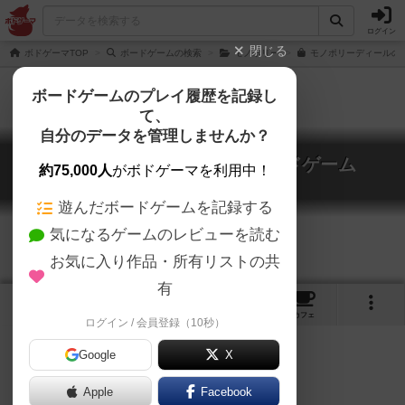
ログイン
閉じる
ボドゲーマTOP
ボードゲームの検索
モノポリー
モノポリーディールの通
ボードゲームのプレイ履歴を記録し
て、
自分のデータを管理しませんか？
モノポリー・ディール・カードゲーム
約75,000人
がボドゲーマを利用中！
Monopoly Deal Card Game
遊んだボードゲームを記録する
気になるゲームのレビューを読む
お気に入り作品・所有リストの共
有
5
1
3
14
トップ
画像
動画
レビュー
カフェ
ログイン / 会員登録（10秒）
Google
X
Apple
Facebook