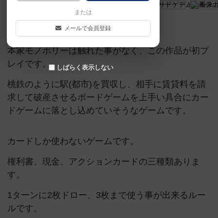
または
モノポリー
アラカルトカードゲーム賞
メールで会員登録
本家モノポリーは触れた事がなく、この作品が初プ
レイです。
しばらく表示しない
桃鉄のように駅(都市)を買収し、相手に賃貸料を請
求して破産させるボードゲームを上手い具合にカー
ドゲームに落とし込めていそうなゲームです。
カードしか使わないゲームです。
権利書、現金、アクションカードの三種類ありま
す。
1ターンに2枚ドロー、3枚まで使う事が出来るルー
ルです。