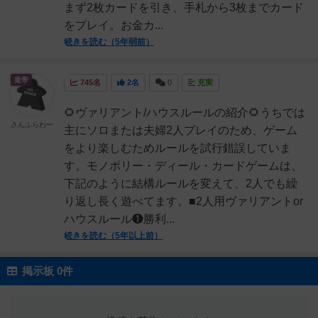
まず2枚カードを引き、手札から3枚までカード
をプレイ。お金カ...
続きを読む（5年弱前）
皇帝
745名
2名
0
充実
🌻ヴァリアント/ハウスルールの紹介🌻うちでは
さんふらわー
主にソロまたは夫婦2人プレイのため、ゲーム
をより楽しむためルールを試行錯誤していま
す。モノポリー・ディール・カードゲームは、
下記のように結構ルールを変えて、2人でも繰
り返し長く遊べてます。■2人用ヴァリアントor
ハウスルール❶勝利...
続きを読む（5年以上前）
掲示板 0件