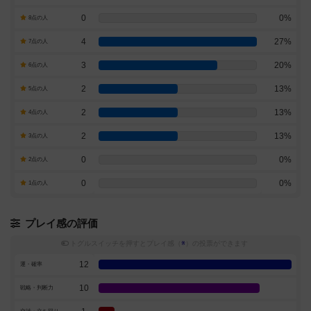
0
0%
8点の人
4
27%
7点の人
3
20%
6点の人
2
13%
5点の人
2
13%
4点の人
2
13%
3点の人
0
0%
2点の人
0
0%
1点の人
プレイ感の評価
トグルスイッチを押すとプレイ感（
※
）の投票ができます
12
運・確率
10
戦略・判断力