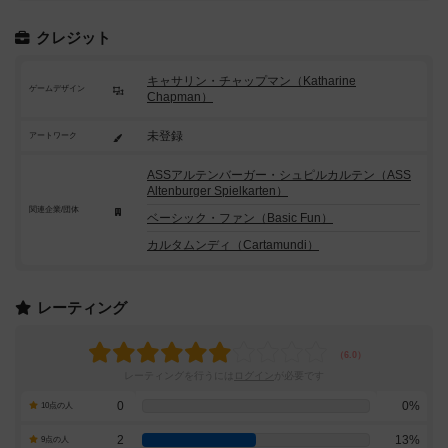
クレジット
キャサリン・チャップマン（Katharine
ゲームデザイン
Chapman）
未登録
アートワーク
ASSアルテンバーガー・シュピルカルテン（ASS
Altenburger Spielkarten）
関連企業/団体
ベーシック・ファン（Basic Fun）
カルタムンディ（Cartamundi）
レーティング
レーティングを行うには
ログイン
が必要です
0
0%
10点の人
2
13%
9点の人