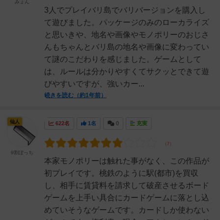
みょん
3人でプレイバリ島でバリバージョンを購入し
て遊びました。パッケージのみのローカライズ
と思いきや、地名や画像やモノポリーのおじさ
んもちゃんとバリ島の地名や画像に変わってい
て謎のこだわりを感じました。ゲームとして
は、ルールは分かりやすくてサクッとできて遊
びやすいですが、強いカー...
続きを読む（約1年前）
仙人
622名
1名
0
充実
9割ぼっち
本家モノポリーは触れた事がなく、この作品が
初プレイです。桃鉄のように駅(都市)を買収
し、相手に賃貸料を請求して破産させるボード
ゲームを上手い具合にカードゲームに落とし込
めていそうなゲームです。カードしか使わない