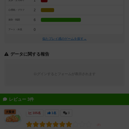
1
交渉・立ち回り
2
心理戦・ブラフ
6
攻防・戦闘
0
アート・外見
似たプレイ感のゲームを探す→
データに関する報告
ログインするとフォームが表示されます
レビュー 3件
大賢者
105名
1名
0