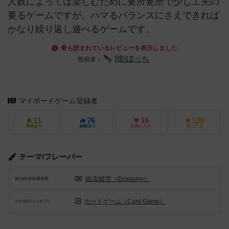
人数によっては楽しむために要所要所で少し工夫の
要るゲームですが、ハマるバランスにさえできれば
かなり繰り返し遊べるゲームです。
最も読まれているレビューを表示しました
9割ぼっち
投稿者：
マイボードゲーム登録者
11
76
15
126
興味あり
経験あり
お気に入り
持ってる
テーマ/フレーバー
経済/経営（Economy）
政治経済/各種産業
カードゲーム（Card Game）
その他のコンセプト