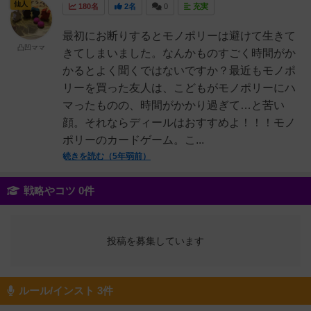
仙人
180名
2名
0
充実
最初にお断りするとモノポリーは避けて生きて
凸凹ママ
きてしまいました。なんかものすごく時間がか
かるとよく聞くではないですか？最近もモノポ
リーを買った友人は、こどもがモノポリーにハ
マったものの、時間がかかり過ぎて…と苦い
顔。それならディールはおすすめよ！！！モノ
ポリーのカードゲーム。こ...
続きを読む（5年弱前）
戦略やコツ 0件
投稿を募集しています
ルール/インスト 3件