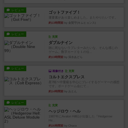
レビュー
ゴットファイブ！
運要素があり楽しめました。またやりたいです。
約13時間前
by 金賢守(キムヒョンス)
レビュー
充実
ダブルナイン
雑に死なないラブレターみたいな、そんな感じの
ゲーム。数字カードを１の位...
約13時間前
by 深水あどら
レビュー
画像付き
充実
コルトエクスプレス
星7軽〜中量級を中心にプレイするゲーマーの感想
です。ボードゲーム会にて...
約14時間前
by おとん
レビュー
充実
ヘッジロウ・ヘル
1987年にAvalon Hill社が出版した『Hedgerow
He...
約16時間前
by Chaco