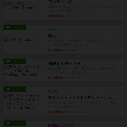
ワンラウンド
星5軽〜中量級を中心にプレイするゲーマーの感想
です。今回はボードゲーム...
約8時間前
by おとん
レビュー
充実
花火
ずっと前のドイツ年間ゲーム大賞ながら、シンプ
ルで簡単な小ゲームで今でも...
約10時間前
by tamio
レビュー
無限まちがいさがし
6つの場面カード（表、裏で違う絵）が何枚かあ
り、そのうち3つ選んで、同...
約12時間前
by ジェイとと
レビュー
充実
チケットトゥライド / チケットトゥライドアメリカ
デジタルソロプレイ。元祖チケライ？マップがた
くさん出てるからどれをプレ...
約14時間前
by おーちゃん
レビュー
画像付き
充実