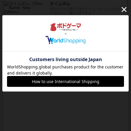
タイムボム
僕はホントに嘘が下手なようで、すぐバレますみ
んなホント、嘘が上手ですよ...
約22時間前
by あまる
レビュー
画像付き
タイムボム
まず簡単で軽い！大人数で遊べる！それなのに小
箱！何より楽しい！！正体隠...
約22時間前
by あまる