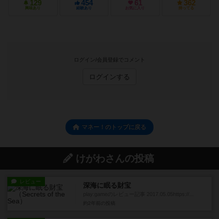
129
454
61
362
興味あり
経験あり
お気に入り
持ってる
ログイン/会員登録でコメント
ログインする
マネー！のトップに戻る
けがわさんの投稿
レビュー
深海に眠る財宝
play:gameのレビュー記事 2017.05.05https://...
約2年前
の投稿