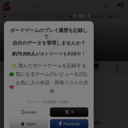
ログイン
閉じる
ボドゲーマTOP
ボードゲームの検索
マネーの通販/商品詳細
作品データ
ボードゲームのプレイ履歴を記録し
て、
マネー！
自分のデータを管理しませんか？
けがわさんのレビュー
約75,000人
がボドゲーマを利用中！
遊んだボードゲームを記録する
6
10
50
トップ
画像
動画
レビュー
カフェ
気になるゲームのレビューを読む
お気に入り作品・所有リストの共
283名
0名
0
4年弱前
有
ログイン / 会員登録（10秒）
play:gameのレビュー記事 2011.08.12
Google
X
https://www.gamers-
jp.com/playgame/archives/001067.html#money
Apple
Facebook