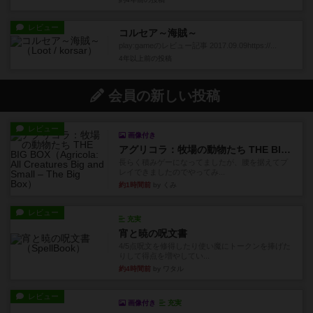
レビュー
コルセア～海賊～
play:gameのレビュー記事 2017.09.09https://...
4年以上前
の投稿
会員の新しい投稿
レビュー
画像付き
アグリコラ：牧場の動物たち THE BIG BOX
長らく積みゲーになってましたが、腰を据えてプ
レイできましたのでやってみ...
約1時間前
by くみ
レビュー
充実
宵と暁の呪文書
4/5点呪文を修得したり使い魔にトークンを捧げた
りして得点を増やしてい...
約4時間前
by ワタル
レビュー
画像付き
充実