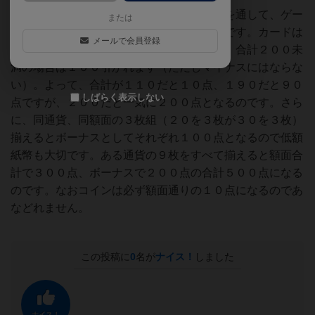
（記事より一部抜粋）目的はカードの交換を通して、ゲー
または
ム終了時に最も価値の高い手札を持つことです。カードは
メールで会員登録
通貨ごとに価値の合計が得点となりますが、合計２００未
満の場合は１００引かれます（ただしマイナスにはならな
い）。よって、合計が１１０だと１０点、１９０だと９０
しばらく表示しない
点ですが、２００だと一気に２００点となるのです。さら
に、同通貨、同額面の３枚組（２０を３枚が３０を３枚）
揃えるとボーナスとしてそれぞれ１００点となるので低額
紙幣も大切です。ある通貨の９枚をすべて揃えると額面合
計で３００点、ボーナスで２００点の合計５００点になる
のです。なおコインは必ず額面通りの１０点になるのであ
などれません。
この投稿に
0
名が
ナイス！
しました
ナイス！