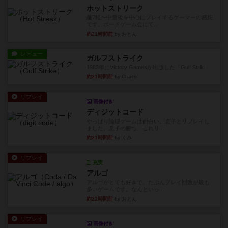
ホットストリーク
星7軽〜中量級を中心にプレイするゲーマーの感想
です。ボードゲーム会にて...
約21時間前
by おとん
レビュー
ガルフストライク
1983年にVictory Gamesが出版した『Gulf Strik...
約21時間前
by Chaco
リプレイ
画像付き
ディジットコード
やっぱり論理ゲームは面白い。息子とリプレイし
ました。息子の勝ち。これリ...
約21時間前
by くみ
リプレイ
充実
アルゴ
アルゴがとても好きで、たぶんプレイ回数が最も
多いゲームです。なんといっ...
約22時間前
by おとん
リプレイ
画像付き