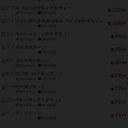
ドブル：ポケットモンスター
122
PT
紹介文あり
4件の投稿
ジャンヌ・ダルク-オルレアン ドロー＆ライト
118
PT
紹介文なし
5件の投稿
ファースト・イン・フライト
94
PT
紹介文あり
3件の投稿
ダイススローン
88
PT
紹介文なし
1件の投稿
ガルフストライク
80
PT
紹介文あり
1件の投稿
モズビ－ズ・レイダ－ズ
79
PT
紹介文あり
1件の投稿
リー対グラント
77
PT
紹介文あり
1件の投稿
ブレーキング・アウェイ
75
PT
紹介文あり
4件の投稿
ザ・フラッド
71
PT
紹介文なし
1件の投稿