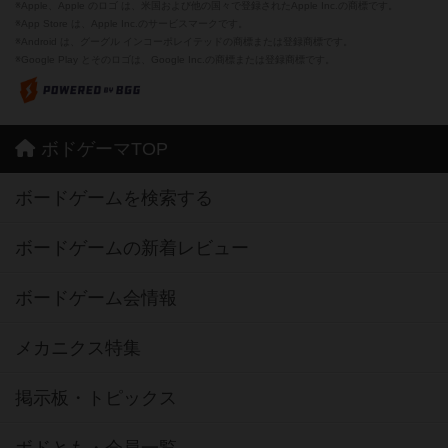
※Apple、Apple のロゴ は、米国および他の国々で登録されたApple Inc.の商標です。
※App Store は、Apple Inc.のサービスマークです。
※Android は、グーグル インコーポレイテッドの商標または登録商標です。
※Google Play とそのロゴは、Google Inc.の商標または登録商標です。
ボドゲーマTOP
ボードゲームを検索する
ボードゲームの新着レビュー
ボードゲーム会情報
メカニクス特集
掲示板・トピックス