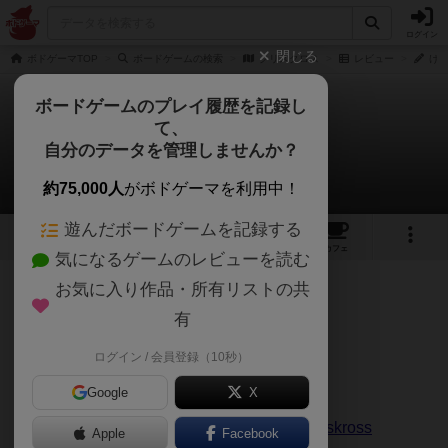
ログイン
閉じる
ボドゲーマTOP
ボードゲームの検索
クリスクロス
レビュー
けが
ボードゲームのプレイ履歴を記録し
て、
クリスクロス
自分のデータを管理しませんか？
けがわさんのレビュー
約75,000人
がボドゲーマを利用中！
遊んだボードゲームを記録する
1
2
1
トップ
画像
動画
レビュー
カフェ
気になるゲームのレビューを読む
お気に入り作品・所有リストの共
145名
0名
0
3年以上前
有
ログイン / 会員登録（10秒）
play:gameのレビュー記事 2021.10.31
Google
X
https://www.gamers-
jp.com/playgame/archives/002173.html#krisskross
Apple
Facebook