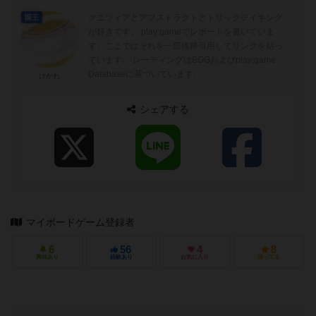
クニツィアとアブストラクトとトリックテイキング
国王
が好きです。 play:gameでレポートを書いていま
す。ここではそれを一部抜粋引用してリンクを貼っ
ています。 レーティングはBGGおよびplay;game
Databaseに基づいています。
けがわ
シェアする
マイボードゲーム登録者
6
56
4
8
興味あり
経験あり
お気に入り
持ってる