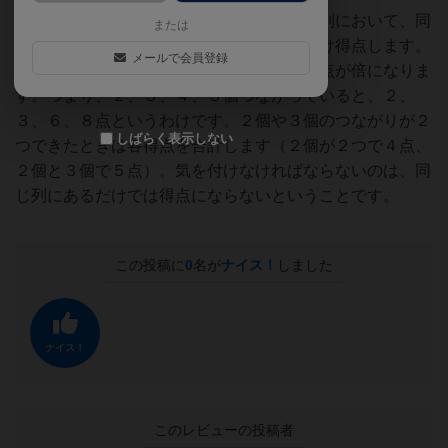
（記事より一部抜粋）プレイヤーは縦横各列において、同
または
じシンボルが２個以上つながっている分だけ得点します。
メールで会員登録
ただし、４個か５個だとボーナスとして得点が倍になりま
す。つまり、２、３、４、５個つながっていると、２、
３、６、８点というわけです。２個や３個のつながりが２
しばらく表示しない
つできたときは各得点を合計します（２個が２つで４点、
２個と３個で５点）。気を付けなければならないのは、同
じ列にあるだけでは得点にならないということです。
この投稿に
0
名が
ナイス！
しました
ナイス！
このレビューの投稿者