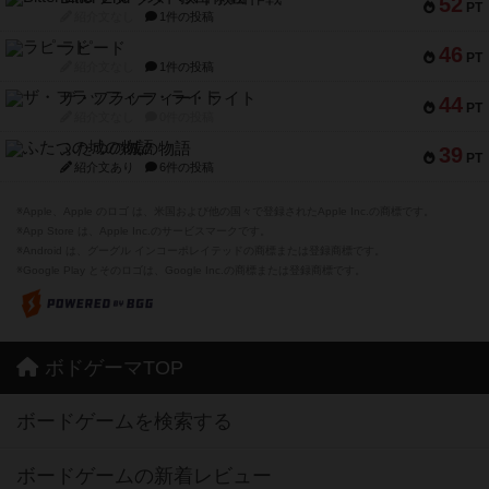
52
PT
紹介文なし
1件の投稿
ラピード
46
PT
紹介文なし
1件の投稿
ザ・フラッフィー・ライト
44
PT
紹介文なし
0件の投稿
ふたつの城の物語
39
PT
紹介文あり
6件の投稿
※Apple、Apple のロゴ は、米国および他の国々で登録されたApple Inc.の商標です。
※App Store は、Apple Inc.のサービスマークです。
※Android は、グーグル インコーポレイテッドの商標または登録商標です。
※Google Play とそのロゴは、Google Inc.の商標または登録商標です。
ボドゲーマTOP
ボードゲームを検索する
ボードゲームの新着レビュー