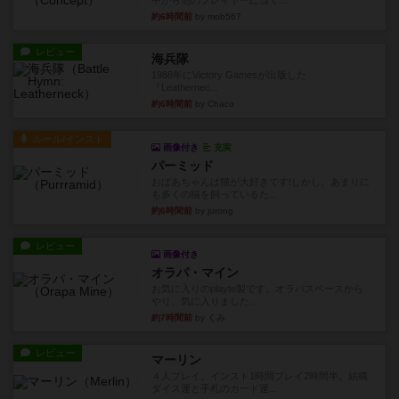
中から他のプレイヤーに当て...
約6時間前
by mob567
レビュー
海兵隊
1988年にVictory Gamesが出版した
『Leathernec...
約6時間前
by Chaco
ルール/インスト
画像付き
充実
パーミッド
おばあちゃんは猫が大好きです!しかし、あまりに
も多くの猫を飼っているた...
約6時間前
by jurong
レビュー
画像付き
オラパ・マイン
お気に入りのplayte製です。オラパスペースから
やり、気に入りました...
約7時間前
by くみ
レビュー
マーリン
４人プレイ。インスト1時間プレイ2時間半。結構
ダイス運と手札のカード運...