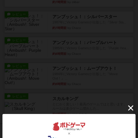
約7時間前
by oliber
レビュー
アンブッシュ！：シルバースター
1987年にVictory Gamesが出版した『Silver Sta...
約7時間前
by Chaco
レビュー
アンブッシュ！：パープルハート
1985年にVictory Gamesが出版した『Purple Hea...
約8時間前
by Chaco
レビュー
アンブッシュ！：ムーブアウト！
1984年にVictory Gamesが出版した『Move
Out！』...
約8時間前
by Chaco
レビュー
スカルキング
とにかく楽しい！最高のゲームではと思います。
ルールは多少ゲーム慣れした...
約8時間前
by ジェイとと