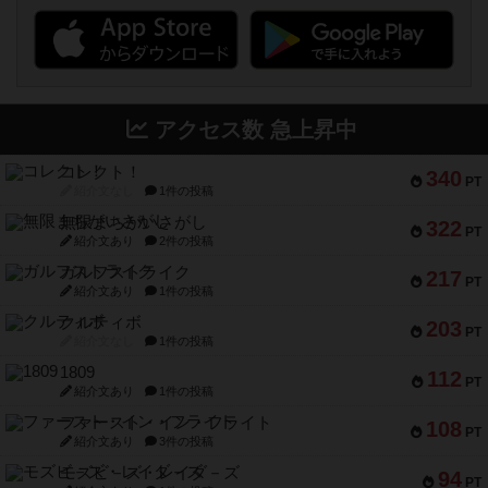
アクセス数 急上昇中
コレクト！
340
PT
紹介文なし
1件の投稿
無限まちがいさがし
322
PT
紹介文あり
2件の投稿
ガルフストライク
217
PT
紹介文あり
1件の投稿
クルティボ
203
PT
紹介文なし
1件の投稿
1809
112
PT
紹介文あり
1件の投稿
ファースト・イン・フライト
108
PT
紹介文あり
3件の投稿
モズビ－ズ・レイダ－ズ
94
PT