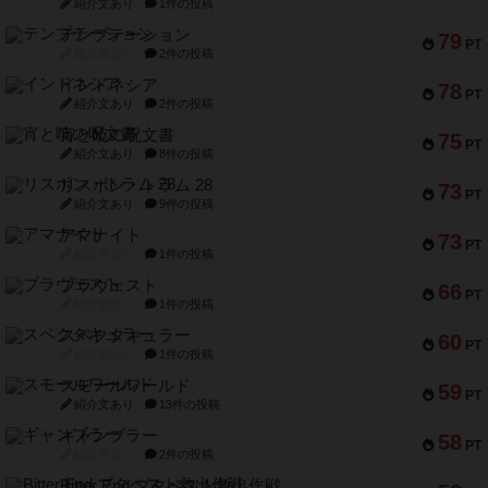
紹介文あり
1件の投稿
テンプテーション
79
PT
紹介文なし
2件の投稿
インドネシア
78
PT
紹介文あり
2件の投稿
宵と暁の呪文書
75
PT
紹介文あり
8件の投稿
リスボン・トラム 28
73
PT
紹介文あり
9件の投稿
アマナイト
73
PT
紹介文なし
1件の投稿
ブラヴェスト
66
PT
紹介文なし
1件の投稿
スペクタキュラー
60
PT
紹介文なし
1件の投稿
スモールワールド
59
PT
紹介文あり
13件の投稿
ギャンブラー
58
PT
紹介文なし
2件の投稿
Bitter End ブタペスト救出作戦