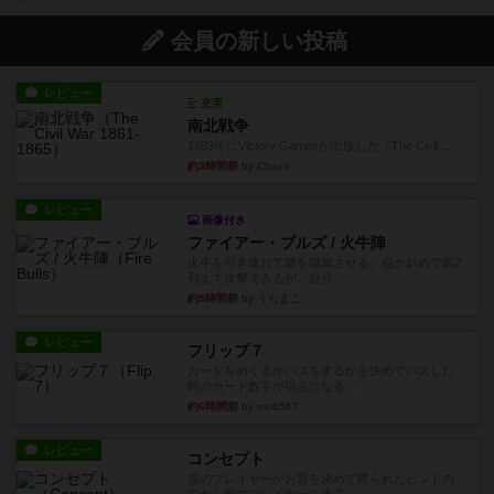
会員の新しい投稿
レビュー
充実
南北戦争
1983年にVictory Gamesが出版した『The Civil ...
約3時間前
by Chaco
レビュー
画像付き
ファイアー・ブルズ / 火牛陣
火牛を引き連れて敵を殲滅させる。縦か斜めで前2
列まで攻撃できるが、自分...
約5時間前
by うらまこ
レビュー
フリップ７
カードをめくるかパスをするかを決めてパスした
時のカード数字が得点になる...
約6時間前
by mob567
レビュー
コンセプト
親のプレイヤーがお題を決めて限られたヒントの