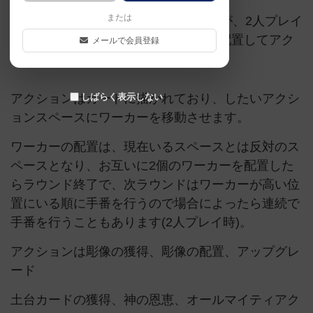
または
3人〜4人プレイ時はワーカーは1人だが、2人プレイ
時は2ワーカーを使用し、ワーカーを配置してアク
メールで会員登録
ションを実行する。
アクションはカードに描かれており、したいアクシ
しばらく表示しない
ョンスペースにワーカーを移動させます。
ワーカーの配置は、現在いるスペースとは反対のス
ペースとなり、お互いに2個のワーカーを配置した
らラウンド終了で、次ラウンドはワーカーが高い位
置にいる順に手番を行うので場合によったら連続で
手番を行うこともあります(2人プレイ時)。
アクションは彫像の獲得、彫像の配置、アップグレ
ード
土台カードの獲得、神の恩恵、オールマイティアク