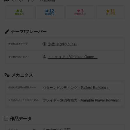
4
12
3
11
興味あり
経験あり
お気に入り
持ってる
テーマ/フレーバー
宗教（Religious）
世界観/基本テーマ
ミニチュア（Miniature Game）
その他のコンセプト
メカニクス
パターンビルディング（Pattern Building）
得点や資源等の獲得ルール
プレイヤー別固有能力（Variable Player Powers）
その他のメカニクスや仕組み
作品データ
ミーナークシ寺院
タイトル