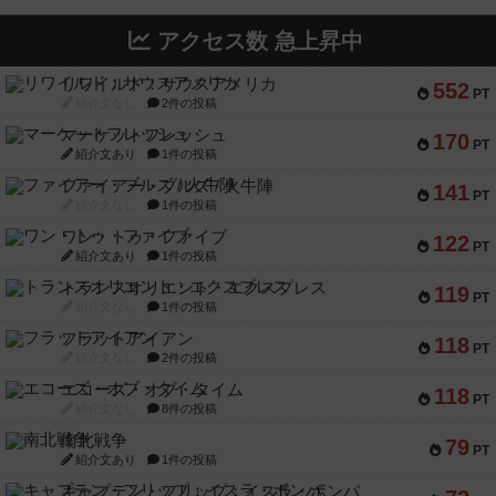
アクセス数 急上昇中
リワイルド：サウスアメリカ
552
PT
紹介文なし
2件の投稿
マーケットフレッシュ
170
PT
紹介文あり
1件の投稿
ファイアー・ブルズ / 火牛陣
141
PT
紹介文なし
1件の投稿
ワン・トゥ・ファイブ
122
PT
紹介文あり
1件の投稿
トランスオリエント・エクスプレス
119
PT
紹介文なし
1件の投稿
フラットアイアン
118
PT
紹介文なし
2件の投稿
エコーズ・オブ・タイム
118
PT
紹介文なし
8件の投稿
南北戦争
79
PT
紹介文あり
1件の投稿
キャプテン・フリップ：イスラ・ボンバ