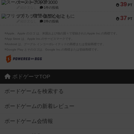
スーパーストア3000
39
PT
紹介文なし
1件の投稿
フリップ７：復讐心とともに
37
PT
紹介文なし
2件の投稿
※Apple、Apple のロゴ は、米国および他の国々で登録されたApple Inc.の商標です。
※App Store は、Apple Inc.のサービスマークです。
※Android は、グーグル インコーポレイテッドの商標または登録商標です。
※Google Play とそのロゴは、Google Inc.の商標または登録商標です。
ボドゲーマTOP
ボードゲームを検索する
ボードゲームの新着レビュー
ボードゲーム会情報