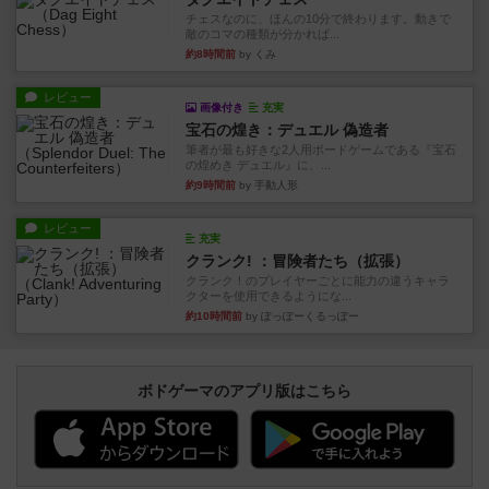
チェスなのに、ほんの10分で終わります。動きで
敵のコマの種類が分かれば...
約8時間前
by くみ
レビュー
画像付き
充実
宝石の煌き：デュエル 偽造者
筆者が最も好きな2人用ボードゲームである『宝石
の煌めき デュエル』に、...
約9時間前
by 手動人形
レビュー
充実
クランク! ：冒険者たち（拡張）
クランク！のプレイヤーごとに能力の違うキャラ
クターを使用できるようにな...
約10時間前
by ぽっぽーくるっぽー
ボドゲーマのアプリ版はこちら