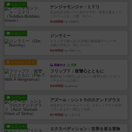
レビュー
ナンジャモンジャ・ミドリ
私は吃音を持っているのですが、友達と集まって
このゲームをした際、3ゲー...
約4時間前
by 155973
レビュー
ジンラミー
トランプで遊べる2人対戦の麻雀風ゲームです。
10枚の手札で、同じスーツ...
約6時間前
by OSAっち
ルール/インスト
画像付き
充実
フリップ７：復讐心とともに
概要Flip 7が復活しました――復讐を伴って!オリ
ジナルゲームの楽し...
約6時間前
by jurong
レビュー
アズール：シントラのステンドグラス
大好きなアズールシリーズ。ステンドグラスを作
っていきます✨1部より自由...
約7時間前
by しんたろ
レビュー
エクスペディション：世界を巡る冒険