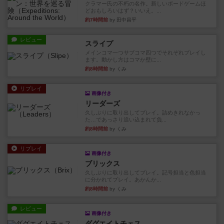
クラマー氏の不朽の名作。新しいボードゲームほ
どおもしろいはず？いいえ。...
約7時間前
by 田中昌平
レビュー
スライプ
メインコマ一つサブコマ四つでそれぞれプレイし
ます。動かし方はコマか壁に...
約8時間前
by くみ
リプレイ
画像付き
リーダーズ
久しぶりに取り出してプレイ。詰めきれなかっ
た…であっさり追い込まれて負...
約8時間前
by くみ
リプレイ
画像付き
ブリックス
久しぶりに取り出してプレイ。記号担当と色担当
に分かれてプレイ。あかんか...
約8時間前
by くみ
レビュー
画像付き
ダグエイトチェス