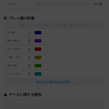
-
非公開
1点の人
プレイ感の評価
トグルスイッチを押すとプレイ感（
※
）の投票ができます
0
運・確率
0
戦略・判断力
0
交渉・立ち回り
0
心理戦・ブラフ
0
攻防・戦闘
0
アート・外見
似たプレイ感のゲームを探す→
データに関する報告