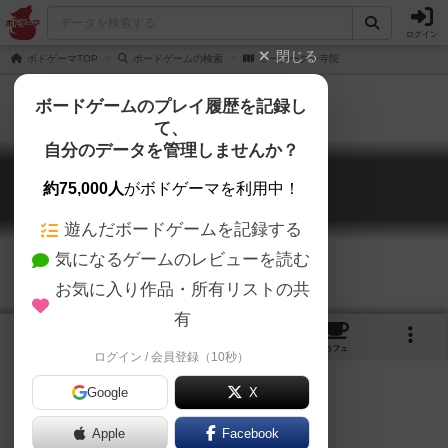
ログイン
閉じる
ボドゲーマTOP
ボードゲームの検索
ミーナークシ寺院
ボードゲームのプレイ履歴を記録し
て、
自分のデータを管理しませんか？
ミーナークシ寺院
約75,000人
がボドゲーマを利用中！
Meenakshi Temple
遊んだボードゲームを記録する
気になるゲームのレビューを読む
お気に入り作品・所有リストの共
有
1
1
1
トップ
画像
動画
レビュー
カフェ
ログイン / 会員登録（10秒）
Google
X
神の彫像を積み上げて寺院を建設。
Apple
Facebook