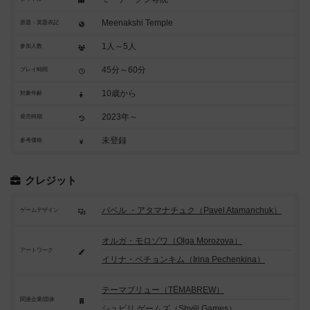
Meenakshi Temple
原題・英題表記
1人～5人
参加人数
45分～60分
プレイ時間
10歳から
対象年齢
2023年～
発売時期
未登録
参考価格
クレジット
パベル ・アタマナチュク（Pavel Atamanchuk）
ゲームデザイン
オルガ・モロゾワ（Olga Morozova）
アートワーク
イリナ・ペチョンキム（Irina Pechenkina）
テーマブリュー（TËMABREW）
関連企業/団体
シュビリ.ゲームズ（Shvili.Games）