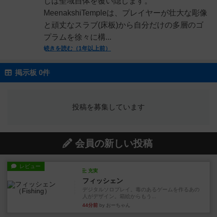
しば聖域自体を覆い隠します。
MeenakshiTempleは、プレイヤーが壮大な彫像
と頑丈なスラブ(床板)から自分だけの多層のゴ
プラムを徐々に構...
続きを読む（1年以上前）
掲示板 0件
投稿を募集しています
会員の新しい投稿
レビュー
充実
フィッシェン
デジタルソロプレイ。毒のあるゲームを作るあの
人がデザイン。箱絵からもう...
44分前
by おーちゃん