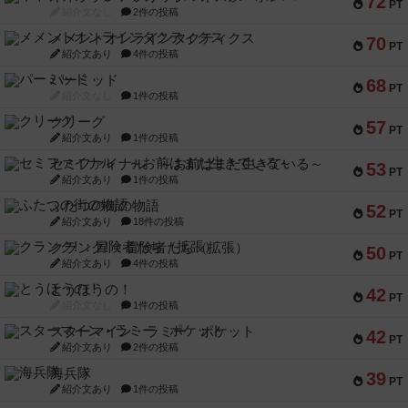
72
PT
紹介文なし
2件の投稿
メメントオンラインタクティクス
70
PT
紹介文あり
4件の投稿
パーミッド
68
PT
紹介文なし
1件の投稿
クリーグ
57
PT
紹介文あり
1件の投稿
セミファイナル ～お前はまだ生きている～
53
PT
紹介文あり
1件の投稿
ふたつの街の物語
52
PT
紹介文あり
18件の投稿
クランク! ：冒険者たち（拡張）
50
PT
紹介文あり
4件の投稿
とうほうの！
42
PT
紹介文なし
1件の投稿
スターマイン・ラミー ポケット
42
PT
紹介文あり
2件の投稿
海兵隊
39
PT
紹介文あり
1件の投稿