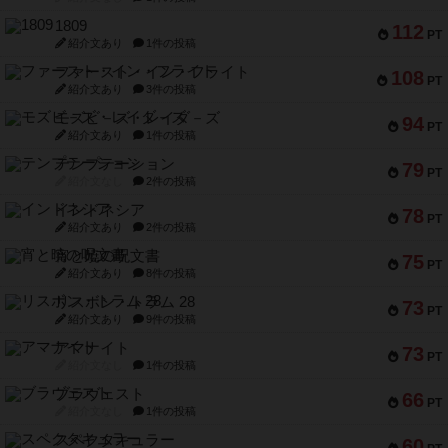
1809
112
PT
紹介文あり
1件の投稿
ファースト・イン・フライト
108
PT
紹介文あり
3件の投稿
モズビ－ズ・レイダ－ズ
94
PT
紹介文あり
1件の投稿
テンプテーション
79
PT
紹介文なし
2件の投稿
インドネシア
78
PT
紹介文あり
2件の投稿
宵と暁の呪文書
75
PT
紹介文あり
8件の投稿
リスボン・トラム 28
73
PT
紹介文あり
9件の投稿
アマナイト
73
PT
紹介文なし
1件の投稿
ブラヴェスト
66
PT
紹介文なし
1件の投稿
スペクタキュラー
60