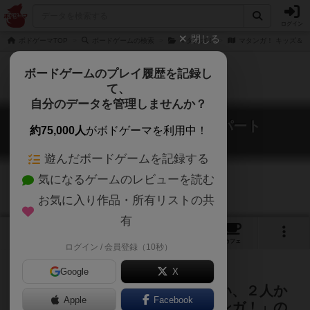
ログイン
閉じる
ボドゲーマTOP
ボードゲームの検索
マタンガ！
マタンガ！ キッズ＆
ボードゲームのプレイ履歴を記録し
て、
自分のデータを管理しませんか？
マタンガ！ キッズ＆エキスパート
約75,000人
がボドゲーマを利用中！
Matanga! Kids & Expert
遊んだボードゲームを記録する
気になるゲームのレビューを読む
お気に入り作品・所有リストの共
有
1
1
4
トップ
画像
動画
レビュー
カフェ
ログイン / 会員登録（10秒）
Google
X
特製鉛筆を取って取られてが楽しい、２人か
Apple
Facebook
ら遊べるパーティーゲーム「マタンガ！」の