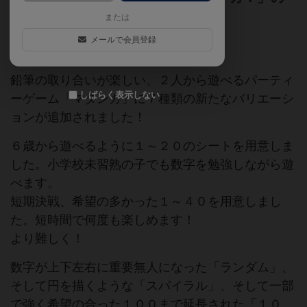
追加拡張！
または
メールで会員登録
日本作
ゲームマーケット2015秋（東京）
鉛筆の取り合いが楽しい、２人から遊べるパーティ
しばらく表示しない
ーゲーム「マタンガ」に７種類の新たなバリエーシ
ョンが追加されました！
６歳から遊べるように１～２０のシートを用意しま
した。小学校未習熟の子でも数字を勉強しながら遊
べます。
短期決戦、希望の多かった１～４０を用意しまし
た。短時間で何度も楽しめます！
より難しく！
数字が上下左右に重要無人になった「ランダム」、
そして円を描くような「スパイラル」、そして一部
で強く希望の合った１００まで延長された「１０