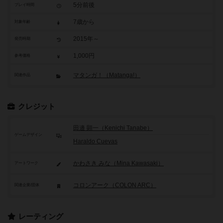
5分前後
プレイ時間
7歳から
対象年齢
2015年～
発売時期
1,000円
参考価格
マタンガ！（Matanga!）
関連作品
クレジット
田邉 顕一（Kenichi Tanabe）
ゲームデザイン
Haraldo Cuevas
かわさき みな（Mina Kawasaki）
アートワーク
コロンアーク（COLON ARC）
関連企業/団体
レーティング