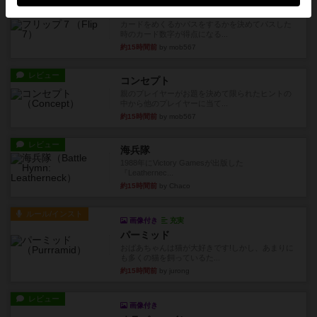
レビュー
フリップ７
カードをめくるかパスをするかを決めてパスした
時のカード数字が得点になる...
約15時間前
by mob567
レビュー
コンセプト
親のプレイヤーがお題を決めて限られたヒントの
中から他のプレイヤーに当て...
約15時間前
by mob567
レビュー
海兵隊
1988年にVictory Gamesが出版した
『Leathernec...
約15時間前
by Chaco
ルール/インスト
画像付き
充実
パーミッド
おばあちゃんは猫が大好きです!しかし、あまりに
も多くの猫を飼っているた...
約15時間前
by jurong
レビュー
画像付き