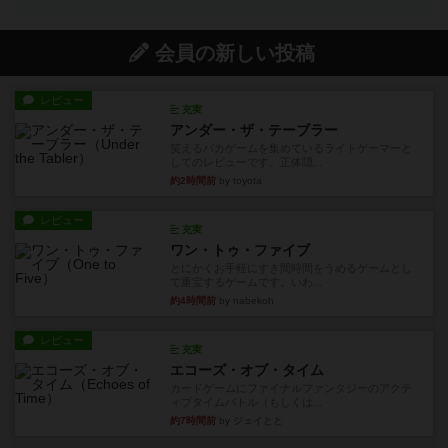
会員の新しい投稿
レビュー
充実
アンダー・ザ・テーブラー
笑えるバカゲームを集めているライトゲーマーと
してのレビューです。正体隠...
約2時間前
by toyota
レビュー
充実
ワン・トゥ・ファイブ
とにかくお手軽にすき間時間をうめるゲームとし
て重宝するゲームです。いわ...
約4時間前
by nabekoh
レビュー
充実
エコーズ・オブ・タイム
カードゲームにファイナルファンタジーのアクテ
ィブタイムバトル（もしくは...
約7時間前
by ジェイとと