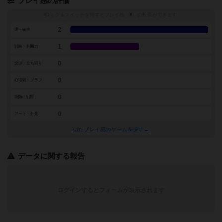
プレイ感の評価
トグルスイッチを押すとプレイ感（
※
）の投票ができます
2
運・確率
1
戦略・判断力
0
交渉・立ち回り
0
心理戦・ブラフ
0
攻防・戦闘
0
アート・外見
似たプレイ感のゲームを探す→
データに関する報告
ログインするとフォームが表示されます