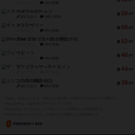
PT
紹介文なし
1件の投稿
スモールワールド
59
PT
紹介文あり
13件の投稿
ギャンブラー
58
PT
紹介文なし
2件の投稿
Bitter End ブタペスト救出作戦
52
PT
紹介文なし
1件の投稿
ラピード
46
PT
紹介文なし
1件の投稿
ザ・フラッフィー・ライト
44
PT
紹介文なし
0件の投稿
ふたつの城の物語
39
PT
紹介文あり
6件の投稿
※Apple、Apple のロゴ は、米国および他の国々で登録されたApple Inc.の商標です。
※App Store は、Apple Inc.のサービスマークです。
※Android は、グーグル インコーポレイテッドの商標または登録商標です。
※Google Play とそのロゴは、Google Inc.の商標または登録商標です。