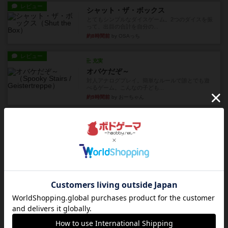
レビュー
シャット・ザ・ボックス
とてもシンプルなダイスゲーム。2つのダイスを振
って、出目の合計を自分の...
約8時間前
by OSAっち
レビュー
充実
オバケだぞ～
対人アナログプレイ。簡単なルールで誰とでも遊
べるゲーム。こんなの子ども...
約9時間前
by おーちゃん
レビュー
充実
南北戦争
1983年にVictory Gamesが出版した『The Civil ...
約13時間前
by Chaco
レビュー
画像付き
ファイアー・ブルズ / 火牛陣
火牛を引き連れて敵を殲滅させる。縦か斜めで前2
列まで攻撃できるが、自分...
約15時間前
by うらまこ