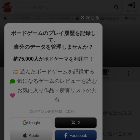
ログイン
閉じる
ボドゲーマTOP
ボードゲームの検索
マラケシュの通販/商品詳細
作品デ
ボードゲームのプレイ履歴を記録し
て、
マラケシュ
自分のデータを管理しませんか？
Post Miuraさんのレビュー
約75,000人
がボドゲーマを利用中！
遊んだボードゲームを記録する
22
3
41
232
トップ
画像
動画
レビュー
カフェ
気になるゲームのレビューを読む
お気に入り作品・所有リストの共
178名
0名
0
約1年前
有
ログイン / 会員登録（10秒）
2人プレイも面白いですが、３人プレイの方が私はおスス
メです。
Google
X
相手が１人より2人いた方が、いろいろ予想しないことが
Apple
Facebook