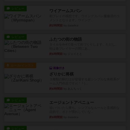
レビュー
ワイアームスパン
初プレイの感想です。ウイングスパン履修済のコ
メントとなります。ウイング...
約2時間前
by daisdice
レビュー
ふたつの街の物語
タイルを4×4で並べて街づくりします。ただし、
街は各プレイヤーの間にあ...
約6時間前
by ジェイとと
ルール/インスト
画像付き
ざりかに将棋
３種類の駒だけが登場する超シンプルな将棋系ゲ
ーム入門作品です♪(＾＾)...
約6時間前
by あんちっく
レビュー
エージェントアベニュー
追いついたら勝ち。シンプルなルールと直感的な
目的で、ボドゲ慣れしていな...
約6時間前
by daisdice
レビュー