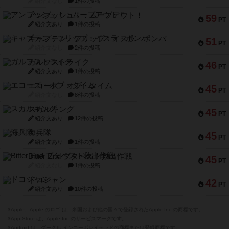
紹介文なし
1件の投稿
アンブッシュ！：ムーブアウト！
59
PT
紹介文あり
1件の投稿
キャプテン・フリップ：イスラ・ボンバ
51
PT
紹介文なし
2件の投稿
ガルフストライク
46
PT
紹介文あり
1件の投稿
エコーズ・オブ・タイム
45
PT
紹介文なし
8件の投稿
スカルキング
45
PT
紹介文あり
12件の投稿
海兵隊
45
PT
紹介文あり
1件の投稿
Bitter End ブタペスト救出作戦
45
PT
紹介文なし
1件の投稿
ドコジャン
42
PT
紹介文あり
10件の投稿
※Apple、Apple のロゴ は、米国および他の国々で登録されたApple Inc.の商標です。
※App Store は、Apple Inc.のサービスマークです。
※Android は、グーグル インコーポレイテッドの商標または登録商標です。