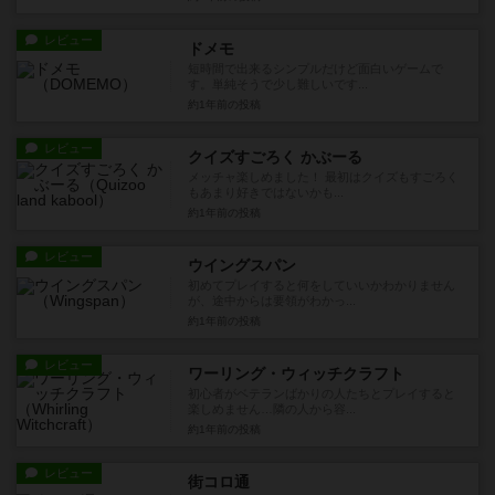
レビュー
ドメモ
短時間で出来るシンプルだけど面白いゲームで
す。単純そうで少し難しいです...
約1年前
の投稿
レビュー
クイズすごろく かぶーる
メッチャ楽しめました！ 最初はクイズもすごろく
もあまり好きではないかも...
約1年前
の投稿
レビュー
ウイングスパン
初めてプレイすると何をしていいかわかりません
が、途中からは要領がわかっ...
約1年前
の投稿
レビュー
ワーリング・ウィッチクラフト
初心者がベテランばかりの人たちとプレイすると
楽しめません…隣の人から容...
約1年前
の投稿
レビュー
街コロ通