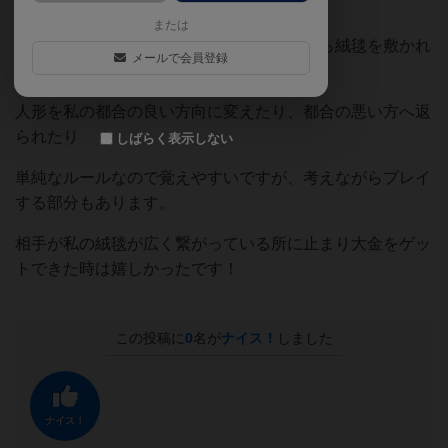
起こり楽しいです！
または
せっかく私が絨毯を敷いても他の人に上から絨毯を敷かれ
メールで会員登録
たり、逆に敷き返したり、
人形を私の都合の良い方向に変えたり、都合の悪い方へ返
られたり
しばらく表示しない
単純なルールなので覚えやすいですが、考えながらプレイ
する部分もあります。
相手が私の絨毯が広く繋がっている所に止まり大金をゲッ
トできた時は嬉しかったです！
この投稿に
0
名が
ナイス！
しました
ナイス！