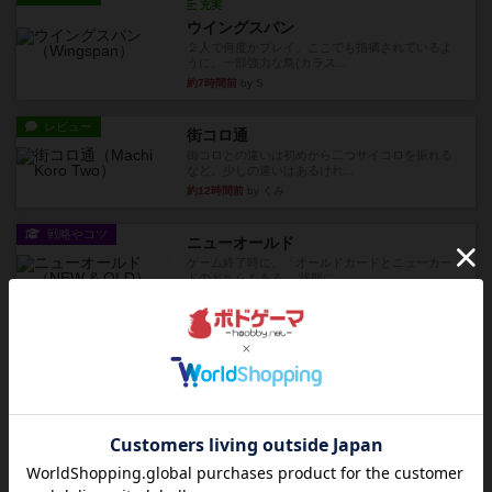
充実
ウイングスパン
２人で何度かプレイ。ここでも指摘されているよ
うに、一部強力な鳥(カラス...
約7時間前
by S
レビュー
街コロ通
街コロとの違いは初めから二つサイコロを振れる
など、少しの違いはあるけれ...
約12時間前
by くみ
戦略やコツ
ニューオールド
ゲーム終了時に、「オールドカードとニューカー
ドのどちらもある」 状態に...
約13時間前
by オグランド（Oguland）
レビュー
ニューオールド
ボードゲームを1,000個以上持っているユーザー視
点で良かった点と悪か...
約13時間前
by オグランド（Oguland）
レビュー
デクリプト
プレイ感がしっかりしてるから、超ボードゲーム