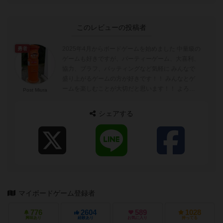
このレビューの投稿者
2025年4月からボードゲームを始めました 中量級の
勇者
ゲームも好きですが、パーティーゲーム、大喜利、
協力、ブラフ、バッティングなど気軽に みんなで
盛り上がるゲームの方が好きです！！ みんなとゲ
ームを楽しむことが大切だと思います！！ よろし
Post Miura
くお願いします！！
シェアする
マイボードゲーム登録者
776
2604
589
1028
興味あり
経験あり
お気に入り
持ってる