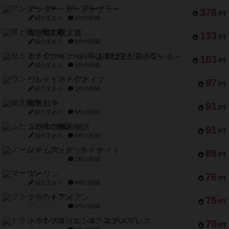
アンダー・ザ・テーブラー
378
PT
紹介文あり
1件の投稿
宵と暁の呪文書
133
PT
紹介文あり
8件の投稿
セミファイナル ～お前はまだ生きている～
103
PT
紹介文あり
1件の投稿
ワン・トゥ・ファイブ
97
PT
紹介文あり
1件の投稿
南北戦争
91
PT
紹介文あり
1件の投稿
ふたつの城の物語
91
PT
紹介文あり
6件の投稿
ノームズ・アット・ナイト
88
PT
紹介文なし
1件の投稿
マーリン
76
PT
紹介文あり
6件の投稿
フラットアイアン
75
PT
紹介文なし
2件の投稿
トランスオリエント・エクスプレス
70
PT