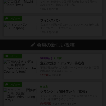
サイコロを使うので運で勝利が左右される部分も
ありますが、戦略を上手く考...
1年以上前
の投稿
レビュー
フィンスパン
私はボドゲ歴1カ月なのでフィンスパンは自分に出
来るかな？と不安でしたが...
1年以上前
の投稿
会員の新しい投稿
レビュー
画像付き
充実
宝石の煌き：デュエル 偽造者
筆者が最も好きな2人用ボードゲームである『宝石
の煌めき デュエル』に、...
17分前
by 手動人形
レビュー
充実
クランク! ：冒険者たち（拡張）
クランク！のプレイヤーごとに能力の違うキャラ
クターを使用できるようにな...
約1時間前
by ぽっぽーくるっぽー