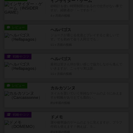
インサイダー・ゲーム
砂時計を使い時間制限があるので仕方がない事で
すが、経験者が「～ですか？...
4ヶ月前
の投稿
レビュー
ヘルパゴス
ジョークが通じる友達とプレイすると楽しいで
す。でも初めて会う人同士でも...
11ヶ月前
の投稿
戦略やコツ
ヘルパゴス
最初は皆さん仲が良い感じで協力しながら進んで
いきますが、こっそり実は誰...
11ヶ月前
の投稿
レビュー
カルカソンヌ
タイルを置いていく単純なゲームのようにみえま
すが戦略がありとても面白い...
約1年前
の投稿
戦略やコツ
ドメモ
運や確率論のゲームのように見えますが、ブラフ
作戦も使えます！例えば、５...
約1年前
の投稿