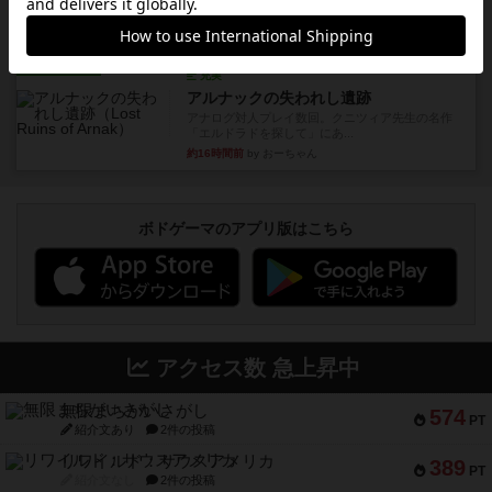
やったなって感じ。パーティ...
約14時間前
by ヒロ(新！ボードゲーム家族)
レビュー
充実
アルナックの失われし遺跡
アナログ対人プレイ数回。クニツィア先生の名作
「エルドラドを探して」にあ...
約16時間前
by おーちゃん
ボドゲーマのアプリ版はこちら
アクセス数 急上昇中
無限まちがいさがし
574
PT
紹介文あり
2件の投稿
リワイルド：サウスアメリカ
389
PT
紹介文なし
2件の投稿