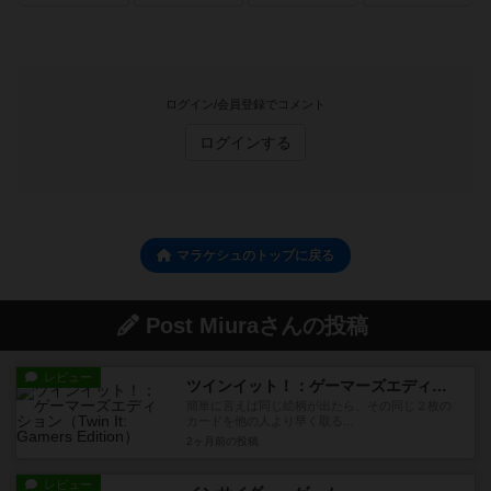
ログイン/会員登録でコメント
ログインする
マラケシュのトップに戻る
Post Miuraさんの投稿
レビュー
ツインイット！：ゲーマーズエディション
簡単に言えば同じ絵柄が出たら、その同じ２枚の
カードを他の人より早く取る...
2ヶ月前
の投稿
レビュー