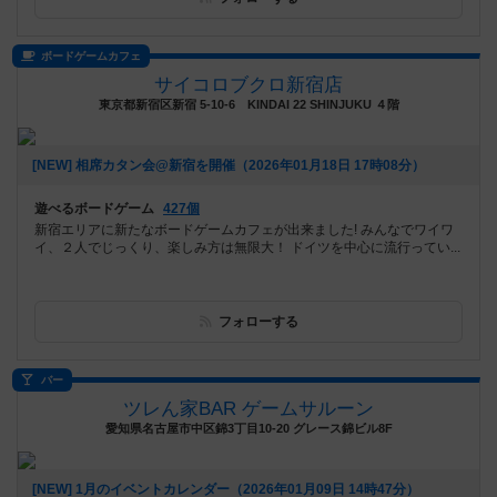
ボードゲームカフェ
サイコロブクロ新宿店
東京都新宿区新宿 5-10-6 KINDAI 22 SHINJUKU ４階
[NEW] 相席カタン会@新宿を開催（2026年01月18日 17時08分）
遊べるボードゲーム
427個
新宿エリアに新たなボードゲームカフェが出来ました! みんなでワイワ
イ、２人でじっくり、楽しみ方は無限大！ ドイツを中心に流行ってい...
フォローする
バー
ツレん家BAR ゲームサルーン
愛知県名古屋市中区錦3丁目10-20 グレース錦ビル8F
[NEW] 1月のイベントカレンダー（2026年01月09日 14時47分）