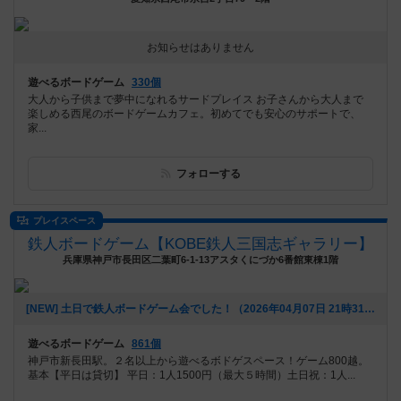
お知らせはありません
遊べるボードゲーム
330個
大人から子供まで夢中になれるサードプレイス お子さんから大人まで
楽しめる西尾のボードゲームカフェ。初めてでも安心のサポートで、
家...
フォローする
プレイスペース
鉄人ボードゲーム【KOBE鉄人三国志ギャラリー】
兵庫県神戸市長田区二葉町6-1-13アスタくにづか6番館東棟1階
[NEW] 土日で鉄人ボードゲーム会でした！（2026年04月07日 21時31分）
遊べるボードゲーム
861個
神戸市新長田駅。２名以上から遊べるボドゲスペース！ゲーム800越。
基本【平日は貸切】 平日：1人1500円（最大５時間）土日祝：1人...