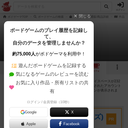
ログイン
閉じる
ボドゲーマTOP
ボードゲームの検索
マラケシュの通販/商品詳細
作品デ
ボードゲームのプレイ履歴を記録し
て、
マラケシュ
自分のデータを管理しませんか？
232店のカフェ/スペースが提供中
約75,000人
がボドゲーマを利用中！
遊んだボードゲームを記録する
22
3
41
233
トップ
画像
動画
レビュー
カフェ
気になるゲームのレビューを読む
マラケシュで遊ぶことができるボードゲームカフェ・プレイスペースが232
お気に入り作品・所有リストの共
店登録されています。公開プロフィールの都道府県が設定されたアカウント
でログインすると、同じ都道府県内の店舗に絞り込むボタンが表示されま
有
す。
ログイン / 会員登録（10秒）
プレイスペース
Google
X
キウイ！(旧:キウイゲームズ)
PR
大阪府大阪市中央区森ノ宮中央2-8-2 永田中央ビル2階
Apple
Facebook