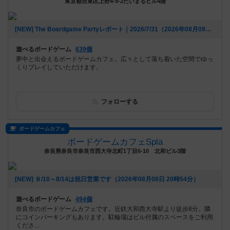
東京都台東区上野4-9-2たいまるビル4階
[NEW] The Boardgame Partyレポート｜2026/7/31（2026年08月09日 11時19分）
遊べるボードゲーム
639個
夢中と出会えるボードゲームカフェ。広々として落ち着いた空間でゆっ
くりプレイしていただけます。
フォローする
ボードゲームカフェ
ボードゲームカフェSpla
奈良県奈良市奈良市西大寺北町1丁目6-10 北和ビル3階
[NEW] ８/10～8/14は祝日営業です（2026年08月08日 20時54分）
遊べるボードゲーム
494個
奈良市のボードゲームカフェです。近鉄大和西大寺駅より徒歩8分。隣
にコインパーキングもあります。駐輪場はビル付属のスペースをご利用
くださ...