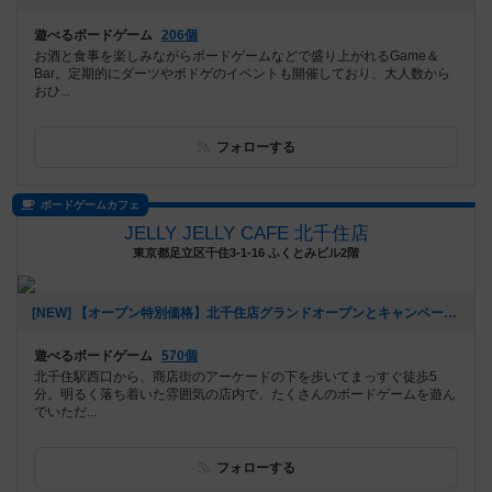
遊べるボードゲーム
206個
お酒と食事を楽しみながらボードゲームなどで盛り上がれるGame＆
Bar。定期的にダーツやボドゲのイベントも開催しており、大人数から
おひ...
フォローする
ボードゲームカフェ
JELLY JELLY CAFE 北千住店
東京都足立区千住3-1-16 ふくとみビル2階
[NEW] 【オープン特別価格】北千住店グランドオープンとキャンペーンのご案内（2026年01月09日 14時39分）
遊べるボードゲーム
570個
北千住駅西口から、商店街のアーケードの下を歩いてまっすぐ徒歩5
分。明るく落ち着いた雰囲気の店内で、たくさんのボードゲームを遊ん
でいただ...
フォローする