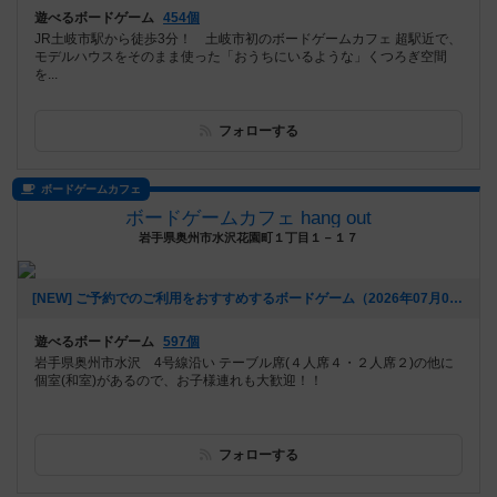
遊べるボードゲーム
454個
JR土岐市駅から徒歩3分！ 土岐市初のボードゲームカフェ 超駅近で、
モデルハウスをそのまま使った「おうちにいるような」くつろぎ空間
を...
フォローする
ボードゲームカフェ
ボードゲームカフェ hang out
岩手県奥州市水沢花園町１丁目１－１７
[NEW] ご予約でのご利用をおすすめするボードゲーム（2026年07月04日 11時59分）
遊べるボードゲーム
597個
岩手県奥州市水沢 4号線沿い テーブル席(４人席４・２人席２)の他に
個室(和室)があるので、お子様連れも大歓迎！！
フォローする