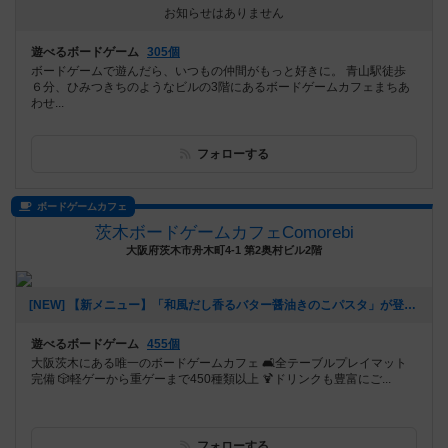
お知らせはありません
遊べるボードゲーム
305個
ボードゲームで遊んだら、いつもの仲間がもっと好きに。 青山駅徒歩
６分、ひみつきちのようなビルの3階にあるボードゲームカフェまちあ
わせ...
フォローする
ボードゲームカフェ
茨木ボードゲームカフェComorebi
大阪府茨木市舟木町4-1 第2奥村ビル2階
[NEW] 【新メニュー】「和風だし香るバター醤油きのこパスタ」が登場！（2026年01月28日 20時37分）
遊べるボードゲーム
455個
大阪茨木にある唯一のボードゲームカフェ 🛋全テーブルプレイマット
完備 🎲軽ゲーから重ゲーまで450種類以上 🍹ドリンクも豊富にご...
フォローする