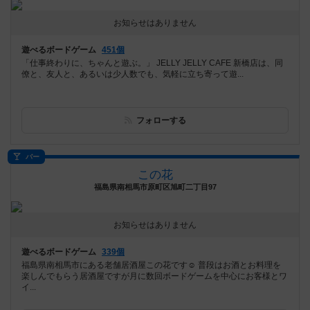
お知らせはありません
遊べるボードゲーム
451個
「仕事終わりに、ちゃんと遊ぶ。」 JELLY JELLY CAFE 新橋店は、同
僚と、友人と、あるいは少人数でも、気軽に立ち寄って遊...
フォローする
バー
この花
福島県南相馬市原町区旭町二丁目97
お知らせはありません
遊べるボードゲーム
339個
福島県南相馬市にある老舗居酒屋この花です☺️ 普段はお酒とお料理を
楽しんでもらう居酒屋ですが月に数回ボードゲームを中心にお客様とワ
イ...