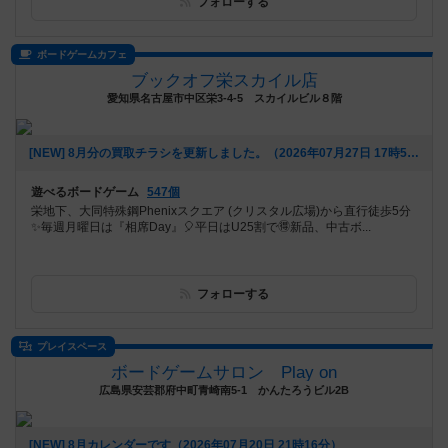
フォローする
ボードゲームカフェ
ブックオフ栄スカイル店
愛知県名古屋市中区栄3-4-5 スカイルビル８階
[NEW] 8月分の買取チラシを更新しました。（2026年07月27日 17時53分）
遊べるボードゲーム
547個
栄地下、大同特殊鋼Phenixスクエア (クリスタル広場)から直行徒歩5分
✨毎週月曜日は『相席Day』🎈平日はU25割で🉐新品、中古ボ...
フォローする
プレイスペース
ボードゲームサロン Play on
広島県安芸郡府中町青崎南5-1 かんたろうビル2B
[NEW] 8月カレンダーです（2026年07月20日 21時16分）