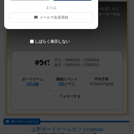
または
「キウイ！」は、2011年9月大阪日本橋で「キウイゲームズ」とし
てスタートしたボードゲームカフェです。 今は新しいオーナーのも
メールで会員登録
と、無...
しばらく表示しない
平日：09時00分～23時00分
休日：09時00分～23時00分
ボードゲーム
開催イベント
平均予算
2518個
0件
の予定
平均800円前後
フォローする
ボードゲームカフェ
上野ボードゲームカフェcanvas