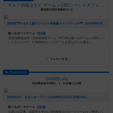
ギルド酒場るすと ゲームｘCBDシーシャカフェバー
愛知県安城市東新町10-11
[NEW] 🌴✨るすと夏のシーシャ初体験キャンペーン✨🌴（2026年06月03日 02時03分）
遊べるボードゲーム
952個
JR安城駅徒歩可！約900個超ゲーム・PCVRが遊べるゲームｘCBDシー
シャカフェバー。e-Sportsやレトロゲームを見ながらお酒を...
フォローする
プレイスペース
SHAREcafe
高知県高知市本町2－1－15安藤ビル2階
[NEW] 6/7 カタンオープン（2026年05月22日 08時24分）
遊べるボードゲーム
630個
当店には定番、話題作を中心に400種類上のボードゲームをご用意して