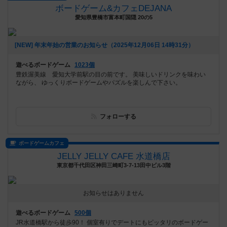
ボードゲーム&カフェDEJANA
愛知県豊橋市富本町国隠 20の5
[NEW] 年末年始の営業のお知らせ（2025年12月06日 14時31分）
遊べるボードゲーム
1023個
豊鉄渥美線 愛知大学前駅の目の前です。 美味しいドリンクを味わい
ながら、 ゆっくりボードゲームやパズルを楽しんで下さい。
フォローする
ボードゲームカフェ
JELLY JELLY CAFE 水道橋店
東京都千代田区神田三崎町3-7-13田中ビル3階
お知らせはありません
遊べるボードゲーム
500個
JR水道橋駅から徒歩90！ 個室有りでデートにもピッタリのボードゲー