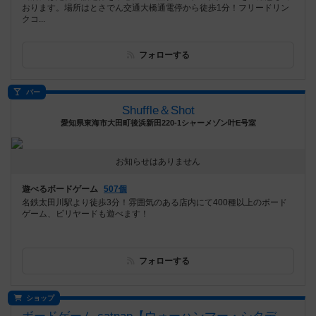
おります。場所はとさでん交通大橋通電停から徒歩1分！フリードリン
クコ...
フォローする
バー
Shuffle＆Shot
愛知県東海市大田町後浜新田220-1シャーメゾン叶E号室
お知らせはありません
遊べるボードゲーム
507個
名鉄太田川駅より徒歩3分！雰囲気のある店内にて400種以上のボード
ゲーム、ビリヤードも遊べます！
フォローする
ショップ