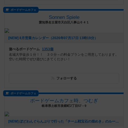
ボードゲームカフェ
Sonnen Spiele
愛知県名古屋市天白区八事山６４１
[NEW] 8月営業カレンダー（2026年07月17日 13時19分）
遊べるボードゲーム
1353個
名城大学徒歩１分！！ ３０分～の料金プランをご用意しております。
空いた時間でぜひ遊びにきてください！
フォローする
ボードゲームカフェ
ボードゲームカフェ時、つむぎ
岐阜県土岐市泉郷町2丁目57－9
[NEW] ぼどわんぐらんぷりで行った「チーム戦宝石の煌めき」のルールについて（2026年07月11日 16時35分）