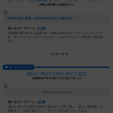
ボードゲーム catnap【ウォーハンマー・シタデルカラー取扱店】
和歌山県和歌山市黒田197-1
[NEW] 5月の営業（2026年05月03日 15時42分）
遊べるボードゲーム
612個
JR和歌山駅 東口から徒歩7分。和歌山市内のボードゲームショップで
す。ボードゲーム･ウォーハンマー・シタデルカラー・持ち帰り謎を販
売し...
フォローする
ボードゲームカフェ
JELLY JELLY CAFE 神戸三宮店
兵庫県神戸市中央区下山手通1丁目1−14
お知らせはありません
遊べるボードゲーム
302個
JELLY JELLY CAFE が神戸に初出店。三宮で遊ぶ、新しい選択肢。 三
宮駅すぐ。友達と遊んだり、デートで立ち寄ったりできる...