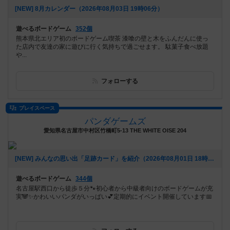
[NEW] 8月カレンダー（2026年08月03日 19時06分）
遊べるボードゲーム
352個
熊本県北エリア初のボードゲーム喫茶 漆喰の壁と木をふんだんに使っ
た店内で友達の家に遊びに行く気持ちで過ごせます。 駄菓子食べ放題
や...
フォローする
プレイスペース
パンダゲームズ
愛知県名古屋市中村区竹橋町5-13 THE WHITE OISE 204
[NEW] みんなの思い出「足跡カード」を紹介（2026年08月01日 18時17分）
遊べるボードゲーム
344個
名古屋駅西口から徒歩５分🐾初心者から中級者向けのボードゲームが充
実🐼✨かわいいパンダがいっぱい💕定期的にイベント開催しています📅