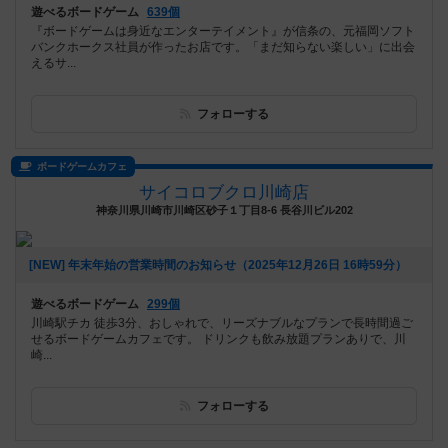
遊べるボードゲーム
639個
『ボードゲームは身近なエンターテイメント』が信条の、元福岡ソフト
バンクホークス社員が作ったお店です。「まだ知らない楽しい」に出会
えるサ...
フォローする
ボードゲームカフェ
サイコロブクロ川崎店
神奈川県川崎市川崎区砂子１丁目8-6 長谷川ビル202
[NEW] 年末年始の営業時間のお知らせ（2025年12月26日 16時59分）
遊べるボードゲーム
299個
川崎駅チカ 徒歩3分、おしゃれで、リーズナブルなプランで長時間過ご
せるボードゲームカフェです。 ドリンクも飲み放題プランありで、川
崎...
フォローする