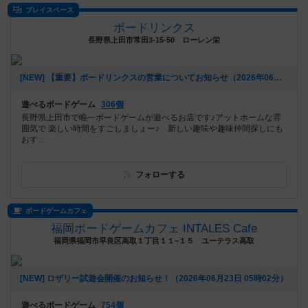
プレイスペース
ボードリンクス
長野県上田市常田3-15-50 ローレン栄
[NEW] 【重要】ボードリンクスの営業についてお知らせ（2026年06月23日 13時10分）
遊べるボードゲーム
306個
長野県上田市で唯一ボードゲームが遊べるお店です♪アットホームな雰
囲気で 楽しい時間をすごしましょー♪ 新しい趣味や趣味仲間探しにも
おす...
フォローする
ボードゲームカフェ
福岡ボードゲームカフェ INTALES Cafe
福岡県福岡市早良区高取１丁目１１−１５ ユーテラス高取
[NEW] ロザリー試遊会開催のお知らせ！（2026年06月23日 05時02分）
遊べるボードゲーム
754個