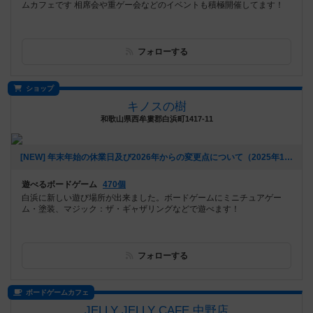
ムカフェです 相席会や重ゲー会などのイベントも積極開催してます！
フォローする
ショップ
キノスの樹
和歌山県西牟婁郡白浜町1417-11
[NEW] 年末年始の休業日及び2026年からの変更点について（2025年11月19日 15時50分）
遊べるボードゲーム
470個
白浜に新しい遊び場所が出来ました。ボードゲームにミニチュアゲー
ム・塗装、マジック：ザ・ギャザリングなどで遊べます！
フォローする
ボードゲームカフェ
JELLY JELLY CAFE 中野店