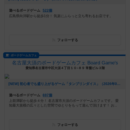
遊べるボードゲーム
522個
広島県向洋駅から徒歩1分！ 気楽にふらっと立ち寄れるお店です。
フォローする
ボードゲームカフェ
名古屋大須のボードゲームカフェ Board Game's
愛知県名古屋市中区大須４丁目１０−８９ 常盤ビル３階
[NEW] 初心者でも盛り上がるゲーム「タンブリンダイス」（2026年07月17日 14時05分）
遊べるボードゲーム
697個
上前津駅から徒歩４分！ 名古屋市大須のボードゲームカフェです。 愛
知最大規模の広々とした空間でゆとりをもって遊んで頂けます！ お...
フォローする