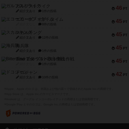
ガルフストライク
46
PT
紹介文あり
1件の投稿
エコーズ・オブ・タイム
45
PT
紹介文なし
8件の投稿
スカルキング
45
PT
紹介文あり
12件の投稿
海兵隊
45
PT
紹介文あり
1件の投稿
Bitter End ブタペスト救出作戦
45
PT
紹介文なし
1件の投稿
ドコジャン
42
PT
紹介文あり
10件の投稿
※Apple、Apple のロゴ は、米国および他の国々で登録されたApple Inc.の商標です。
※App Store は、Apple Inc.のサービスマークです。
※Android は、グーグル インコーポレイテッドの商標または登録商標です。
※Google Play とそのロゴは、Google Inc.の商標または登録商標です。