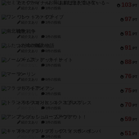
セミファイナル ～お前はまだ生きている～
103
PT
紹介文あり
1件の投稿
ワン・トゥ・ファイブ
97
PT
紹介文あり
1件の投稿
南北戦争
91
PT
紹介文あり
1件の投稿
ふたつの城の物語
91
PT
紹介文あり
6件の投稿
ノームズ・アット・ナイト
88
PT
紹介文なし
1件の投稿
マーリン
76
PT
紹介文あり
6件の投稿
フラットアイアン
75
PT
紹介文なし
2件の投稿
トランスオリエント・エクスプレス
70
PT
紹介文なし
1件の投稿
アンブッシュ！：ムーブアウト！
59
PT
紹介文あり
1件の投稿
キャプテン・フリップ：イスラ・ボンバ
51
PT
紹介文なし
2件の投稿