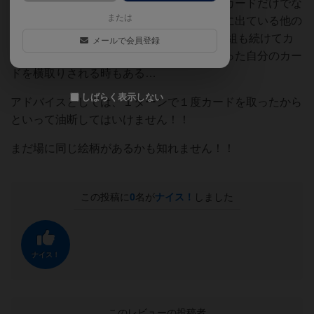
ずに見逃してしまったり、出して裏返したカードだけでな
または
く山カードの次の１番上にあるカードと場に出ている他の
カードと同じ時があります！ １ターンで何組も続けてカ
メールで会員登録
ードを取れる時もあります！！せっかく取った自分のカー
ドを横取りされる時もある…
しばらく表示しない
アドバイスとしては、１ターンで１度カードを取ったから
といって油断してはいけません！！
まだ場に同じ絵柄があるかも知れません！！
この投稿に
0
名が
ナイス！
しました
ナイス！
このレビューの投稿者