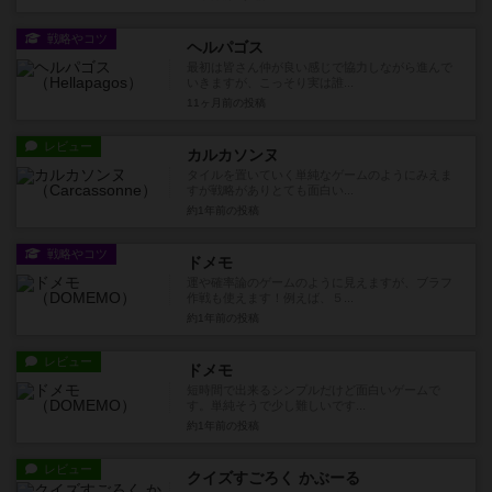
戦略やコツ
ヘルパゴス
最初は皆さん仲が良い感じで協力しながら進んで
いきますが、こっそり実は誰...
11ヶ月前
の投稿
レビュー
カルカソンヌ
タイルを置いていく単純なゲームのようにみえま
すが戦略がありとても面白い...
約1年前
の投稿
戦略やコツ
ドメモ
運や確率論のゲームのように見えますが、ブラフ
作戦も使えます！例えば、５...
約1年前
の投稿
レビュー
ドメモ
短時間で出来るシンプルだけど面白いゲームで
す。単純そうで少し難しいです...
約1年前
の投稿
レビュー
クイズすごろく かぶーる