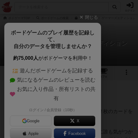
ログイン
閉じる
ボドゲーマTOP
ボードゲームの検索
ツインイット！ ゲーマーズエディションの
ボードゲームのプレイ履歴を記録し
て、
ツインイット！：ゲーマーズエディション
自分のデータを管理しませんか？
Post Miuraさんのレビュー
約75,000人
がボドゲーマを利用中！
遊んだボードゲームを記録する
4
5
33
トップ
画像
動画
レビュー
カフェ
気になるゲームのレビューを読む
お気に入り作品・所有リストの共
143名
0名
0
2ヶ月前
有
ログイン / 会員登録（10秒）
簡単に言えば同じ絵柄が出たら、その同じ２枚のカードを
他の人より早く取るゲームです。
Google
X
カードが場に増えてくると場に２枚あるのに誰も気がつか
Apple
Facebook