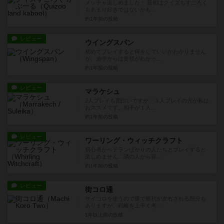
メッチャ楽しめました！ 最初はクイズもすごろく
もあまり好きではないかも...
約1年前
の投稿
レビュー
ウイングスパン
初めてプレイすると何をしていいかわかりません
が、途中からは要領がわかっ...
約1年前
の投稿
レビュー
マラケシュ
2人プレイも面白いですが、３人プレイの方が私は
おススメです。相手が１人...
約1年前
の投稿
レビュー
ワーリング・ウィッチクラフト
初心者がベテランばかりの人たちとプレイすると
楽しめません…隣の人から容...
約1年前
の投稿
レビュー
街コロ通
サイコロを使うので運で勝利が左右される部分も
ありますが、戦略を上手く考...
1年以上前
の投稿