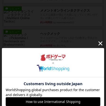
レビュー
メメントオンラインタクティクス
どんどん物量が増えて大変になっていく押し付け
合いが楽しいゲーム盛り上が...
約14時間前
by nekomanma222
レビュー
ヘックメック
サイコロゲームです1から5までの数字と芋虫がか
かれたダイス。これを振っ...
約16時間前
by みいやん
レビュー
ハゲタカのえじき
超有名なゲームですが、初めてプレイしました。1
から15までのカードがプ...
約16時間前
by みいやん
レビュー
ジャスト・ワン
まぁ面白かった‼️よくテレビとかのバラエティなん
かで、お題がわからずに...
約16時間前
by みいやん
レビュー
ピタッコカルタ