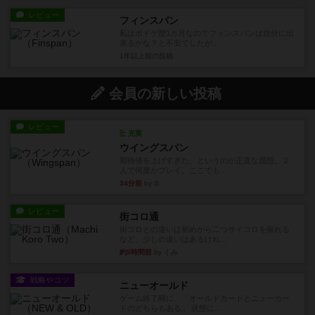
レビュー
フィンスパン
私はボドゲ歴1カ月なのでフィンスパンは自分に出
来るかな？と不安でしたが...
1年以上前
の投稿
会員の新しい投稿
レビュー
充実
ウイングスパン
期待値を上げすぎた、というのが正直な感想。２
人で何度かプレイ。ここでも...
34分前
by S
レビュー
街コロ通
街コロとの違いは初めから二つサイコロを振れる
など、少しの違いはあるけれ...
約5時間前
by くみ
戦略やコツ
ニューオールド
ゲーム終了時に、「オールドカードとニューカー
ドのどちらもある」 状態に...