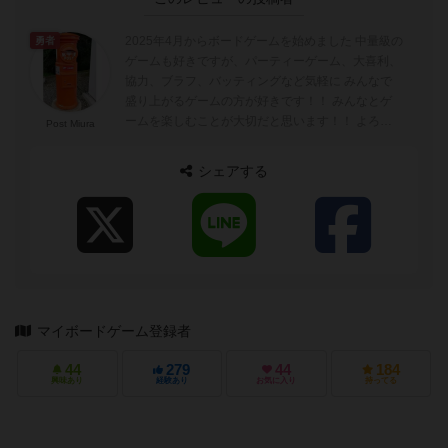
2025年4月からボードゲームを始めました 中量級の
勇者
ゲームも好きですが、パーティーゲーム、大喜利、
協力、ブラフ、バッティングなど気軽に みんなで
盛り上がるゲームの方が好きです！！ みんなとゲ
ームを楽しむことが大切だと思います！！ よろし
Post Miura
くお願いします！！
シェアする
マイボードゲーム登録者
44
279
44
184
興味あり
経験あり
お気に入り
持ってる