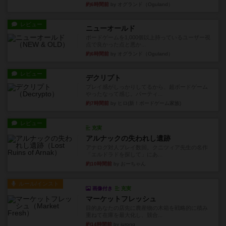
約6時間前
by オグランド（Oguland）
レビュー
ニューオールド
ボードゲームを1,000個以上持っているユーザー視
点で良かった点と悪か...
約6時間前
by オグランド（Oguland）
レビュー
デクリプト
プレイ感がしっかりしてるから、超ボードゲーム
やったなって感じ。パーティ...
約7時間前
by ヒロ(新！ボードゲーム家族)
レビュー
充実
アルナックの失われし遺跡
アナログ対人プレイ数回。クニツィア先生の名作
「エルドラドを探して」にあ...
約10時間前
by おーちゃん
ルール/インスト
画像付き
充実
マーケットフレッシュ
目的あなたの店先に農産物の木箱を戦略的に積み
重ねて在庫を最大化し、競合...
約14時間前
by jurong