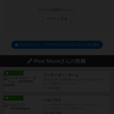
ログイン/会員登録でコメント
ログインする
ツインイット！：ゲーマーズエディションのトップに戻る
Post Miuraさんの投稿
レビュー
インサイダー・ゲーム
砂時計を使い時間制限があるので仕方がない事で
すが、経験者が「～ですか？...
4ヶ月前
の投稿
レビュー
ヘルパゴス
ジョークが通じる友達とプレイすると楽しいで
す。でも初めて会う人同士でも...
11ヶ月前
の投稿