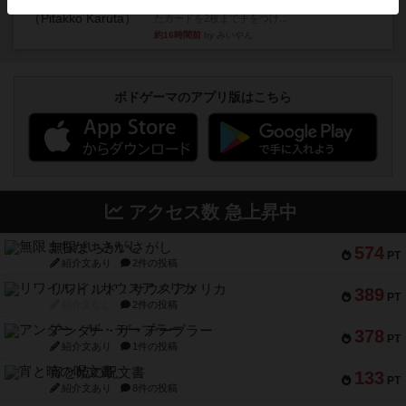
ボドゲ相席会でプレイしましたひらがなが書かれ
たカードを2枚まで手をつけ...
約16時間前
by みいやん
ボドゲーマのアプリ版はこちら
アクセス数 急上昇中
無限まちがいさがし
574
PT
紹介文あり
2件の投稿
リワイルド：サウスアメリカ
389
PT
紹介文なし
2件の投稿
アンダー・ザ・テーブラー
378
PT
紹介文あり
1件の投稿
宵と暁の呪文書
133
PT
紹介文あり
8件の投稿