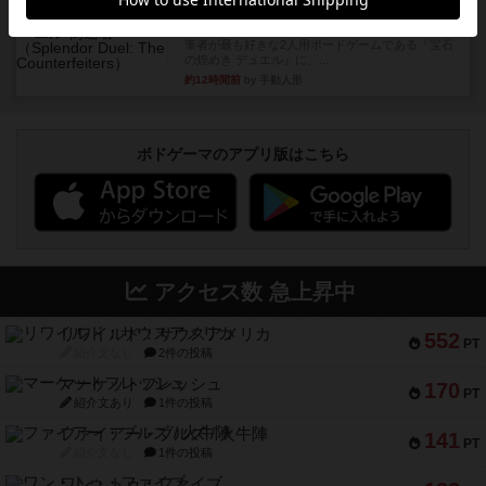
画像付き
充実
宝石の煌き：デュエル 偽造者
筆者が最も好きな2人用ボードゲームである『宝石
の煌めき デュエル』に、...
約12時間前
by 手動人形
ボドゲーマのアプリ版はこちら
アクセス数 急上昇中
リワイルド：サウスアメリカ
552
PT
紹介文なし
2件の投稿
マーケットフレッシュ
170
PT
紹介文あり
1件の投稿
ファイアー・ブルズ / 火牛陣
141
PT
紹介文なし
1件の投稿
ワン・トゥ・ファイブ