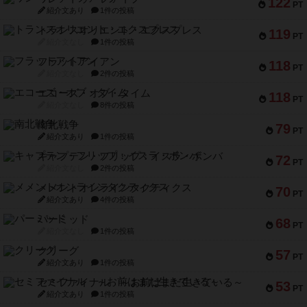
122
PT
紹介文あり
1件の投稿
トランスオリエント・エクスプレス
119
PT
紹介文なし
1件の投稿
フラットアイアン
118
PT
紹介文なし
2件の投稿
エコーズ・オブ・タイム
118
PT
紹介文なし
8件の投稿
南北戦争
79
PT
紹介文あり
1件の投稿
キャプテン・フリップ：イスラ・ボンバ
72
PT
紹介文なし
2件の投稿
メメントオンラインタクティクス
70
PT
紹介文あり
4件の投稿
パーミッド
68
PT
紹介文なし
1件の投稿
クリーグ
57
PT
紹介文あり
1件の投稿
セミファイナル ～お前はまだ生きている～
53
PT
紹介文あり
1件の投稿