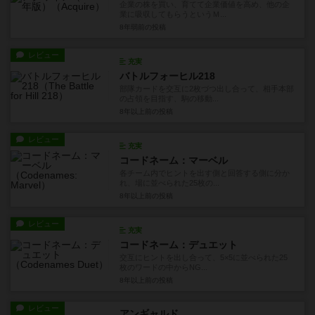
企業の株を買い、育てて企業価値を高め、他の企
業に吸収してもらうというＭ...
8年弱前
の投稿
レビュー
充実
バトルフォーヒル218
部隊カードを交互に2枚づつ出し合って、相手本部
の占領を目指す、駒の移動...
8年以上前
の投稿
レビュー
充実
コードネーム：マーベル
各チーム内でヒントを出す側と回答する側に分か
れ、場に並べられた25枚の...
8年以上前
の投稿
レビュー
充実
コードネーム：デュエット
交互にヒントを出し合って、5×5に並べられた25
枚のワードの中からNG...
8年以上前
の投稿
レビュー
アンギャルド