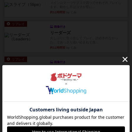
メインコマ一つサブコマ四つでそれぞれプレイし
ます。動かし方はコマか壁に...
約11時間前
by くみ
リプレイ
画像付き
リーダーズ
久しぶりに取り出してプレイ。詰めきれなかっ
た…であっさり追い込まれて負...
約11時間前
by くみ
リプレイ
画像付き
ブリックス
久しぶりに取り出してプレイ。記号担当と色担当
に分かれてプレイ。あかんか...
約11時間前
by くみ
レビュー
画像付き
ダグエイトチェス
チェスなのに、ほんの10分で終わります。動きで
敵のコマの種類が分かれば...
約11時間前
by くみ
レビュー