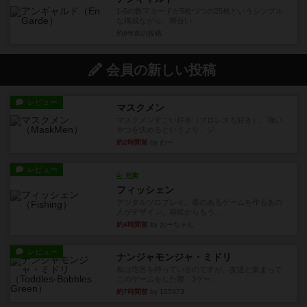
1-5の数字カードが5枚づつの25枚というシンプル
な構成ながら、間合い...
約9年前
の投稿
会員の新しい投稿
レビュー
マスクメン
マスクメンすごい好き（プロレスも好き）。強い
やつを決めるというより、ジ...
約2時間前
by わー
レビュー
充実
フィッシェン
デジタルソロプレイ。毒のあるゲームを作るあの
人がデザイン。箱絵からもう...
約4時間前
by おーちゃん
レビュー
ナンジャモンジャ・ミドリ
私は吃音を持っているのですが、友達と集まって
このゲームをした際、3ゲー...
約7時間前
by 155973