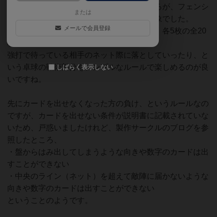
を推測して有利な間合いを計っていくところが、フェンシ
または
ングをテーマにしたアンギャルドに似た印象でした。
メールで会員登録
そのため、真直ぐ、左斜め、右斜め、特殊、各5枚の全20
枚のカード構成を把握してからが本番。
強打で待っている相手のネット際に落としていったり、と
いう卓球の戦術部分をシンプルなルールで楽しめるのが良
しばらく表示しない
いですね。
先にカードを出せなくなった方の負け、というルールなの
ですが、カードを出せない条件が説明書に記載されていな
いため、戸惑いましたけれど、製作サークルのブログを参
照したところ、
・盤からはみ出してしまうような向きや数字のカードは出
すことができない
・中央のライン（ネット）を超えて敵陣に届かないような
向きや数字のカードは出すことができない
ということのようです。