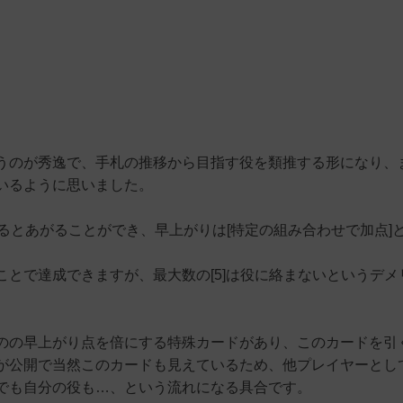
というのが秀逸で、手札の推移から目指す役を類推する形になり、
いるように思いました。
るとあがることができ、早上がりは[特定の組み合わせで加点]
とで達成できますが、最大数の[5]は役に絡まないというデメ
のの早上がり点を倍にする特殊カードがあり、このカードを引
が公開で当然このカードも見えているため、他プレイヤーとし
でも自分の役も…、という流れになる具合です。