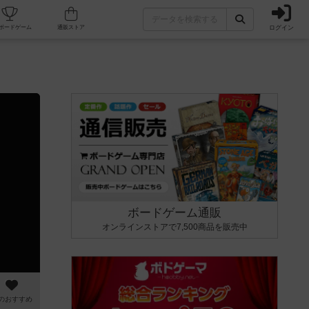
ログイン
カフェ/店舗
人気ボードゲーム
通販ストア
ボードゲーム通販
オンラインストアで7,500商品を販売中
のおすすめ