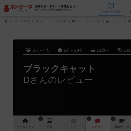
世界のボードゲームを楽しもう！
ボードゲーム専門の総合情報サイト
データベース
検
ボドゲーマTOP
ボードゲームの検索
ブラックキャット
レビュー
2人～4人
5分～20分
13歳～
20
ブラックキャット
Dさんのレビュー
4
2
1
ゲーム
トップ
画像
動画
レビュー
店舗/
カフェ