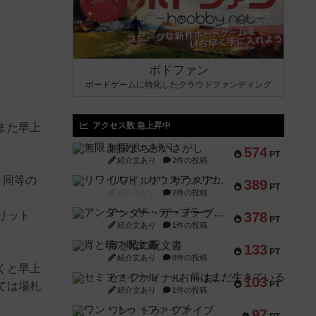
ボドファン
ボードゲームに特化したクラウドファンディング
アクセス数 急上昇中
また早上
無限まちがいさがし
574
PT
紹介文あり
2件の投稿
と同等の
リワイルド：サウスアメリカ
389
PT
紹介文なし
2件の投稿
アンダー・ザ・テーブラー
378
リット
PT
紹介文あり
1件の投稿
宵と暁の呪文書
133
PT
紹介文あり
8件の投稿
くと早上
セミファイナル ～お前はまだ生きている～
103
PT
ては場札
紹介文あり
1件の投稿
ワン・トゥ・ファイブ
97