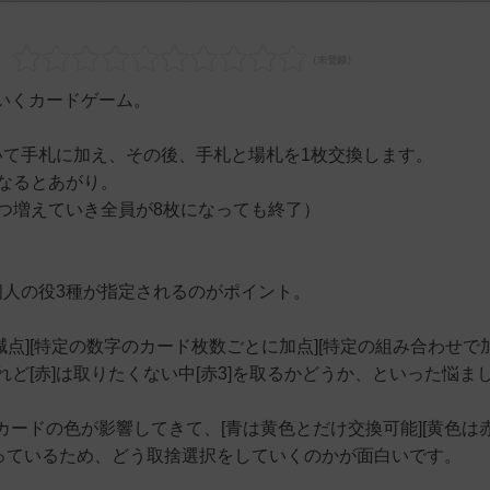
いくカードゲーム。
いて手札に加え、その後、手札と場札を1枚交換します。
なるとあがり。
つ増えていき全員が8枚になっても終了）
個人の役3種が指定されるのがポイント。
点][特定の数字のカード枚数ごとに加点][特定の組み合わせで加
れど[赤]は取りたくない中[赤3]を取るかどうか、といった悩ま
ードの色が影響してきて、[青は黄色とだけ交換可能][黄色は
なっているため、どう取捨選択をしていくのかが面白いです。