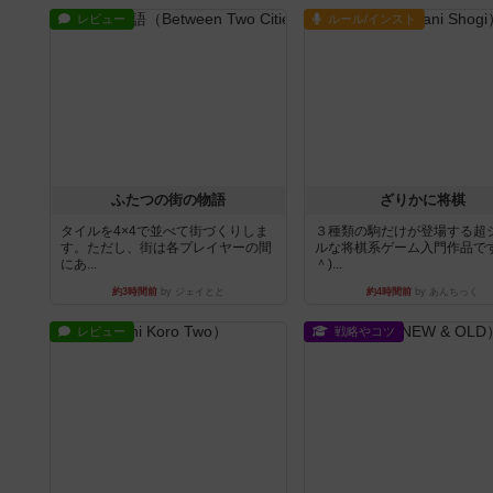
レビュー
ルール/インスト
ふたつの街の物語
ざりかに将棋
タイルを4×4で並べて街づくりしま
３種類の駒だけが登場する超
す。ただし、街は各プレイヤーの間
ルな将棋系ゲーム入門作品です
にあ...
＾)...
約3時間前
by ジェイとと
約4時間前
by あんちっく
レビュー
戦略やコツ