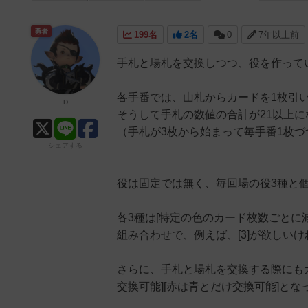
勇者
199名
2名
0
7年以上前
手札と場札を交換しつつ、役を作って
各手番では、山札からカードを1枚引
D
そうして手札の数値の合計が21以上に
（手札が3枚から始まって毎手番1枚づ
シェアする
役は固定では無く、毎回場の役3種と
各3種は[特定の色のカード枚数ごとに減
組み合わせで、例えば、[3]が欲しいけ
さらに、手札と場札を交換する際にもカ
交換可能][赤は青とだけ交換可能]と