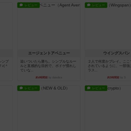
レビュー
レビュー
エージェントアベニュー
ウイングスパン
シンプ
追いついたら勝ち。シンプルなルー
２人で何度かプレイ。ここ
♪(＾
ルと直感的な目的で、ボドゲ慣れし
されているように、一部強
ていな...
ラス...
約4時間前
by daisdice
約5時間前
by S
レビュー
レビュー