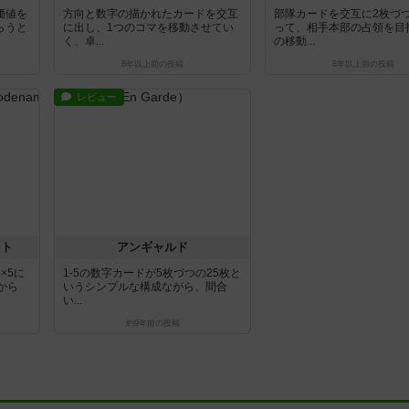
価値を
方向と数字の描かれたカードを交互
部隊カードを交互に2枚づ
らうと
に出し、1つのコマを移動させてい
って、相手本部の占領を目
く、卓...
の移動...
8年以上前
の投稿
8年以上前
の投稿
レビュー
ット
アンギャルド
×5に
1-5の数字カードが5枚づつの25枚と
から
いうシンプルな構成ながら、間合
い...
約9年前
の投稿