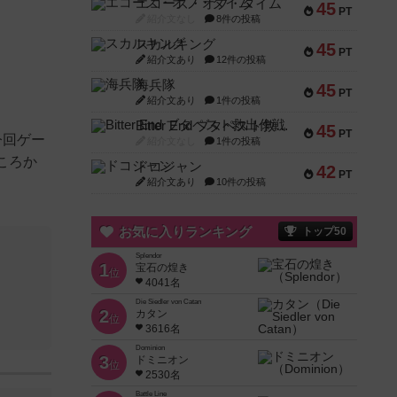
エコーズ・オブ・タイム
45
PT
紹介文なし
8件の投稿
スカルキング
45
PT
紹介文あり
12件の投稿
海兵隊
45
PT
紹介文あり
1件の投稿
Bitter End ブタペスト救出作戦
45
PT
今回ゲー
紹介文なし
1件の投稿
ころか
ドコジャン
42
PT
紹介文あり
10件の投稿
お気に入りランキング
トップ50
Splendor
1
宝石の煌き
位
4041名
Die Siedler von Catan
2
カタン
位
3616名
Dominion
3
ドミニオン
位
2530名
Battle Line