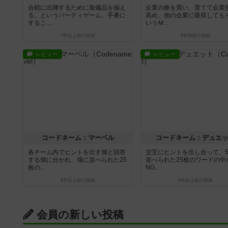
合戦に出陣するために装備品を揃え
企業の株を買い、育てて企業
る、というパーティゲーム。手番に
高め、他の企業に吸収しても
するこ...
いうＭ...
7年以上前
の投稿
8年弱前
の投稿
レビュー
レビュー
コードネーム：マーベル
コードネーム：デュエ
各チーム内でヒントを出す側と回答
交互にヒントを出し合って、5
する側に分かれ、場に並べられた25
並べられた25枚のワードの中
枚の...
NG...
8年以上前
の投稿
8年以上前
の投稿
会員の新しい投稿