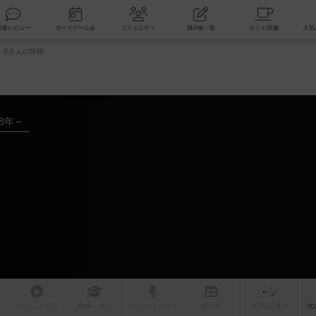
索
新着レビュー
ボードゲーム会
コミュニティ
掲示板一覧
Dさんの投稿
18年～
リプレイ
日記
戦略
・コツ
ルール
/インスト
掲示板
拡張/関連
作
次