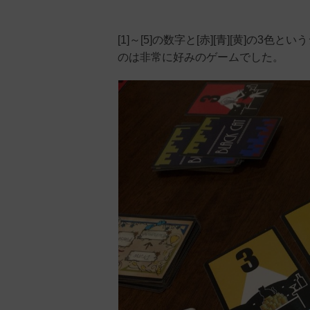
[1]～[5]の数字と[赤][青][黄]
のは非常に好みのゲームでした。