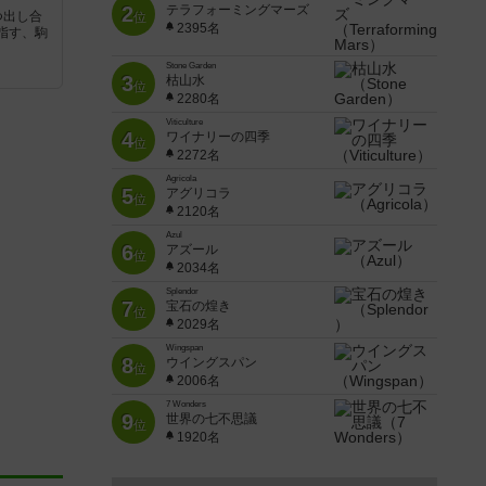
2
テラフォーミングマーズ
つ出し合
位
2395名
指す、駒
Stone Garden
3
枯山水
位
2280名
Viticulture
4
ワイナリーの四季
位
2272名
Agricola
5
アグリコラ
位
2120名
Azul
6
アズール
位
2034名
Splendor
7
宝石の煌き
位
2029名
Wingspan
8
ウイングスパン
位
2006名
7 Wonders
9
世界の七不思議
位
1920名