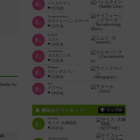
4
バトルライン
位
2378名
Terraforming Mars
5
テラフォーミングマーズ
位
2371名
6 nimmt!
6
ニムト
位
2202名
Carcassonne
7
カルカソンヌ
位
2191名
Wingspan
8
ウイングスパン
位
2150名
Azul
9
アズール
位
1903名
興味ありランキング
トップ50
SCYTHE
1
サイズ -大鎌戦役-
位
2415名
18
Terraforming Mars