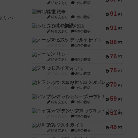
PT
紹介文あり
1件の投稿
南北戦争
91
PT
紹介文あり
1件の投稿
るという
ふたつの城の物語
91
PT
紹介文あり
6件の投稿
ノームズ・アット・ナイト
88
PT
紹介文なし
1件の投稿
マーリン
76
PT
紹介文あり
6件の投稿
フラットアイアン
75
PT
紹介文なし
2件の投稿
トランスオリエント・エクスプレス
70
PT
紹介文なし
1件の投稿
アンブッシュ！：ムーブアウト！
59
PT
紹介文あり
1件の投稿
キャプテン・フリップ：イスラ・ボンバ
51
PT
紹介文なし
2件の投稿
ガルフストライク
46
PT
紹介文あり
1件の投稿