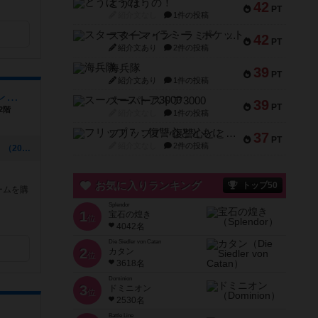
とうほうの！
42
PT
紹介文なし
1件の投稿
スターマイン・ラミー ポケット
42
PT
紹介文あり
2件の投稿
海兵隊
39
PT
紹介文あり
1件の投稿
ボードゲームショップ＆プレイスペース さいふる[xi-full]
スーパーストア3000
39
PT
2階
紹介文なし
1件の投稿
フリップ７：復讐心とともに
37
PT
紹介文なし
2件の投稿
[NEW] ポーカーを遊ぼう！【くるぽか】（2024年09月01日 12時59分）
お気に入りランキング
トップ50
ームを購
Splendor
1
宝石の煌き
位
4042名
Die Siedler von Catan
2
カタン
位
3618名
Dominion
3
ドミニオン
位
2530名
Battle Line