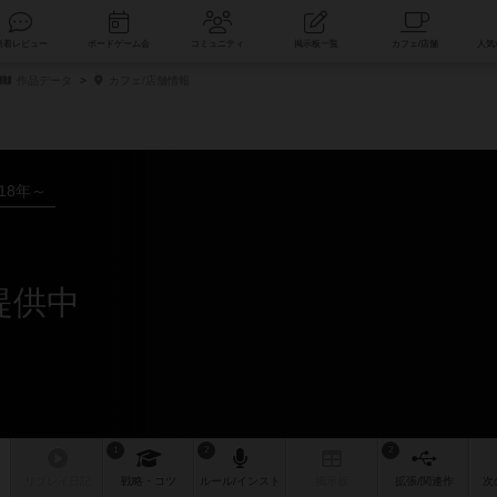
索
新着レビュー
ボードゲーム会
コミュニティ
掲示板一覧
作品データ
カフェ/店舗情報
018年～
提供中
1
2
2
リプレイ
日記
戦略
・コツ
ルール
/インスト
掲示板
拡張/関連
作
次