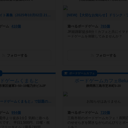
[NEW] アルバイト募集（2025年10月02日 21時39分）
ゲーム
410個
遊べるボードゲーム
765個
JR姫路駅徒歩8分！カフェと共にイマ
ードゲームを体験してみませんか？
フォローする
フォローする
ス
ボードゲームカフェ
ードゲームくまもと
ボードゲームカフェBelu
東区健軍3−50−19菊乃井ビル2F
静岡県三島市芝本町5-20
[NEW] 🎲 「ボードゲームくまもと」で話題のゲームにチャレンジ！ 🚀✨（2024年12月16日 12時53分）
お知らせはありません
ゲーム
994個
遊べるボードゲーム
720個
電停より徒歩1分】気軽に遊べる
三島市初のボードゲームカフェ！席間
です。 平日1,500円、日曜・祝
のせせらぎを聞きながらのんびりとボ
☆フリータイム（最長7時間...
ムを！