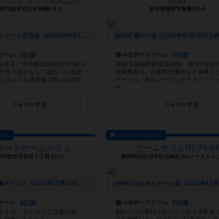
ゲームショップぶんぶく
BOB
府大阪市北区天神橋5-8-3
岩手県遠野市新穀町5-8
[NEW] デジモンカード交流会（2022年09月16日 18時17分）
[NEW] 重ゲー会（2022年07月18日 1
ゲーム
787個
遊べるボードゲーム
552個
を誇る、天神橋筋商店街内の新ス
JR釜石線遠野駅徒歩30秒 徒歩1分以
物や食べ歩きをして疲れたら休憩
場多数有り 自家焙煎珈琲など各種ド
夜にグルメな居酒屋で遊ぶ前の時
ベーグル、本日スープなどテイクアウ
中。...
フォローする
フォローする
カフェ
ボードゲームカフェ
ボードゲームカフェ
ゲームカフェRE:PLA
宇都宮市雀宮１丁目 22-17
静岡県浜松市中区寺島町261イーストメゾ
[NEW] 猫の日🐈イベント（2021年12月31日 14時33分）
ゲーム
527個
遊べるボードゲーム
722個
 5 分。 おしゃれな友達の家、
初めてのお客様もおひとり様も大歓迎