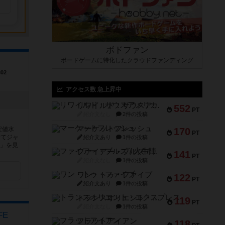
ボドファン
ボードゲームに特化したクラウドファンディング
02
アクセス数 急上昇中
リワイルド：サウスアメリカ
552
PT
紹介文なし
2件の投稿
マーケットフレッシュ
安値水
170
PT
全てジャ
紹介文あり
1件の投稿
き」を見
ファイアー・ブルズ / 火牛陣
141
PT
紹介文なし
1件の投稿
ワン・トゥ・ファイブ
122
PT
紹介文あり
1件の投稿
トランスオリエント・エクスプレス
119
PT
紹介文なし
1件の投稿
FE
フラットアイアン
118
F