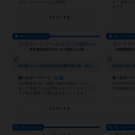
さん～ゲーマーさんも大歓迎！！
す！ 皆様の
す(^^)
フォローする
ボードゲームカフェ
ボードゲーム
渋谷ボードゲームカフェHighFive
東京都渋谷区渋谷3-18-7窪島ビル5階
沖縄県那覇市牧
[NEW] カタン2023公式日本選手権大会（2023年05月23日 07時33分）
遊べるボードゲーム
371個
遊べるボード
渋谷駅徒歩1分！日本一相席が気軽にできて、
2020年3月1
楽しく交流できるお店作りをしています！ソフ
700種類以
ドリ飲み放題！お酒も全力でつくります！
フォローする
プレイスペース
プレイスペー