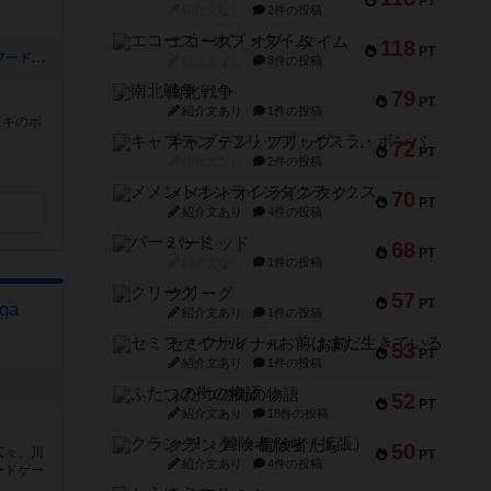
PT
紹介文なし
2件の投稿
エコーズ・オブ・タイム
118
PT
[NEW] 【大切なお知らせ】ドリンク・フードメニューの価格改定のご案内（2025年08月05日 16時49分）
紹介文なし
8件の投稿
南北戦争
79
PT
紹介文あり
1件の投稿
ドキのボ
キャプテン・フリップ：イスラ・ボンバ
72
PT
紹介文なし
2件の投稿
メメントオンラインタクティクス
70
PT
紹介文あり
4件の投稿
パーミッド
68
PT
紹介文なし
1件の投稿
クリーグ
57
PT
ga
紹介文あり
1件の投稿
セミファイナル ～お前はまだ生きている～
53
PT
紹介文あり
1件の投稿
ふたつの街の物語
52
PT
紹介文あり
18件の投稿
クランク! ：冒険者たち（拡張）
50
広々、川
PT
紹介文あり
4件の投稿
ードゲー