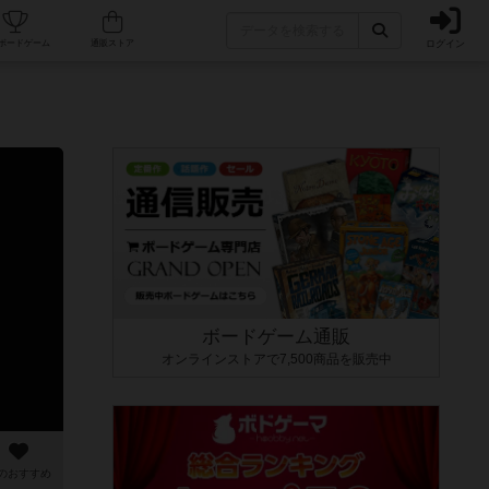
ログイン
カフェ/店舗
人気ボードゲーム
通販ストア
ボードゲーム通販
オンラインストアで7,500商品を販売中
のおすすめ