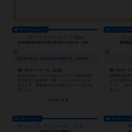
ボードゲームカフェ
プレイスペー
ボードゲームカフェSpla
ス
奈良県奈良市奈良市西大寺北町1丁目6-10 北和ビル3階
静岡県
[NEW] ８/10～8/14は祝日営業です（2026年08月08日 20時54分）
遊べるボードゲーム
494個
遊べるボード
奈良市のボードゲームカフェです。近鉄大和西
静岡県浜松市
大寺駅より徒歩8分。隣にコインパーキングも
以上の世界の
あります。駐輪場はビル付属のスペースをご利
ース。 「ボ
用くださ...
方」か...
フォローする
プレイスペース
ボードゲーム
ゲームプレイスペース・クルラコーン
P
大阪府守口市文園町3-7
島