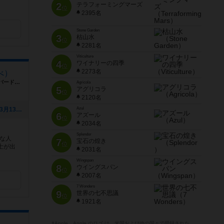
2
テラフォーミングマーズ
位
2395名
Stone Garden
3
枯山水
位
2281名
Viticulture
4
ワイナリーの四季
位
2273名
らべ）
東京都武蔵野市吉祥寺本町2-7-13レディーバードビル302
Agricola
5
アグリコラ
位
2120名
[NEW] 3月きゃらべゲーム会（2023年03月13日 19時52分）
Azul
6
アズール
位
2034名
Splendor
な人
7
宝石の煌き
位
士が出
2031名
Wingspan
8
ウイングスパン
位
2007名
7 Wonders
9
世界の七不思議
位
1921名
※Apple、Apple のロゴ は、米国および他の国々で登録された