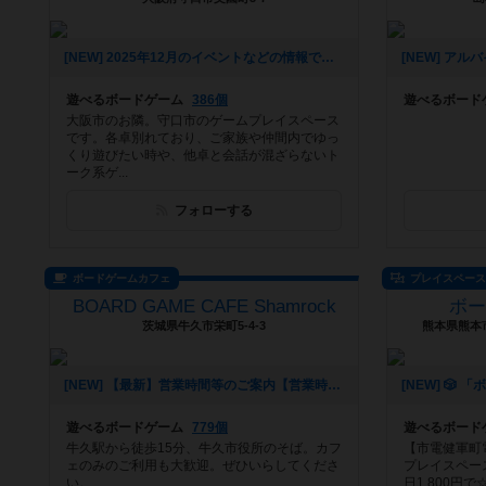
[NEW] 2025年12月のイベントなどの情報です！（2025年12月03日 20時24分）
遊べるボードゲーム
386個
遊べるボード
大阪市のお隣。守口市のゲームプレイスペース
です。各卓別れており、ご家族や仲間内でゆっ
くり遊びたい時や、他卓と会話が混ざらないト
ーク系ゲ...
フォローする
ボードゲームカフェ
プレイスペー
BOARD GAME CAFE Shamrock
ボ
茨城県牛久市栄町5-4-3
熊本県熊本市
[NEW] 【最新】営業時間等のご案内【営業時間】（2025年03月24日 13時02分）
遊べるボードゲーム
779個
遊べるボード
牛久駅から徒歩15分、牛久市役所のそば。カフ
【市電健軍町
ェのみのご利用も大歓迎。ぜひいらしてくださ
プレイスペース
い。
日1,800円で