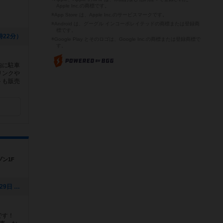
Apple Inc.の商標です。
※App Store は、Apple Inc.のサービスマークです。
※Android は、グーグル インコーポレイテッドの商標または登録商
標です。
4時22分）
※Google Play とそのロゴは、Google Inc.の商標または登録商標で
す。
内に駐車
リンクや
トも販売
Y
ン1F
[NEW] なゆさんゲーム会（2021年12月29日 12時43分）
です！