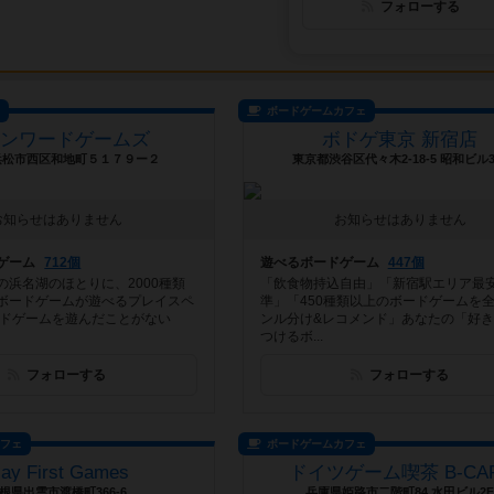
フォローする
ス
ボードゲームカフェ
ピンワードゲームズ
ボドゲ東京 新宿店
浜松市西区和地町５１７９ー２
東京都渋谷区代々木2-18-5 昭和ビル3
お知らせはありません
お知らせはありません
ゲーム
712個
遊べるボードゲーム
447個
の浜名湖のほとりに、2000種類
「飲食物持込自由」「新宿駅エリア最
ボードゲームが遊べるプレイスペ
準」「450種類以上のボードゲームを
ードゲームを遊んだことがない
ンル分け&レコメンド」あなたの「好
つけるボ...
フォローする
フォローする
カフェ
ボードゲームカフェ
lay First Games
ドイツゲーム喫茶 B-CA
根県出雲市渡橋町366-6
兵庫県姫路市二階町84 水田ビル2