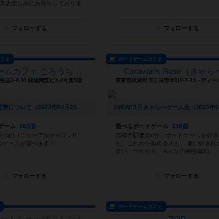
ご来店楽しみにお待ちしておりま
フォローする
フォローする
カフェ
ボードゲームカフェ
ボードゲームカフェ ごろうちゃや
Caravan's Base（きゃ
志3-8-30 國場陶芸ビル2号館3階
[NEW] GWの営業について（2023年04月25日 19時40分）
ゲーム
665個
遊べるボードゲーム
556個
3日(金)リニューアルオープン!!
吉祥寺駅徒歩6分。ボードゲームを好き
上のゲームが遊べます！
も、これから始める人も。 遊び好き同
会い、つながる、みんなの秘密基地。
フォローする
フォローする
ス
ボードゲームカフェ