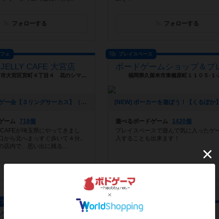
フォローする
フォローする
カフェ
プレイスペース
 JELLY CAFE 大宮店
埼玉県さいたま市大宮区宮町４丁目４ 花のシマムラビル ２階
福岡県久留米市東櫛原町１１０５-１-
[NEW] 平日重ゲー会【３リングサーカス】（2024年09月01日 15時33分）
ゲーム
718個
遊べるボードゲーム
1420個
LLY CAFEが埼玉県にやってきまし
プレイスペースで遊んで気に入ったゲ
口から北へまっすぐ歩いて４分。
入することも出来ます！
店内で、思い出に残る...
フォローする
フォローする
カフェ
ボードゲームカフェ
ドゲームカフェにこ家
アソビCafe