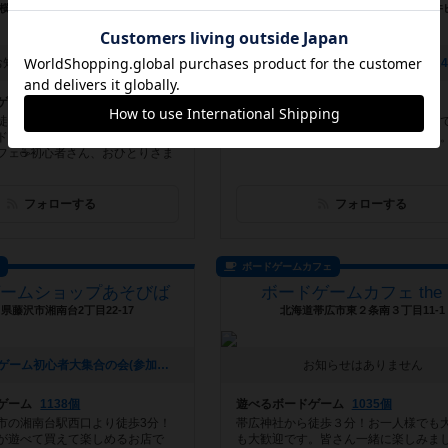
横浜市港南区上大岡東1-15-25
東京都千代田区神田神保町1-32-42 堀井
お知らせはありません
ゲーム
719個
遊べるボードゲーム
890個
徒歩６分！ドリンクと軽食を楽し
初心者さん、お一人様、女性歓迎！誰
ドゲームで遊べる、古民家をリフ
中のボードゲームが遊べるカフェバー
フェ☕️初心者さん、おひとりさま
フォローする
フォローする
ス
ボードゲームカフェ
ゲームショップあそびば
ボードゲームカフェ the L
県藤沢市湘南台2丁目22-17
北海道帯広市東２条南３丁目11-1
[NEW] ボードゲーム初心者大集合の会(参加者募集中)（2024年06月21日 09時28分）
お知らせはありません
ゲーム
1138個
遊べるボードゲーム
1035個
市の湘南台駅西口より徒歩3分！
帯広神社から徒歩３分！お一人様でも
が遊べて買えて楽しめるお店で
も大歓迎です。皆さん一緒に楽しみま