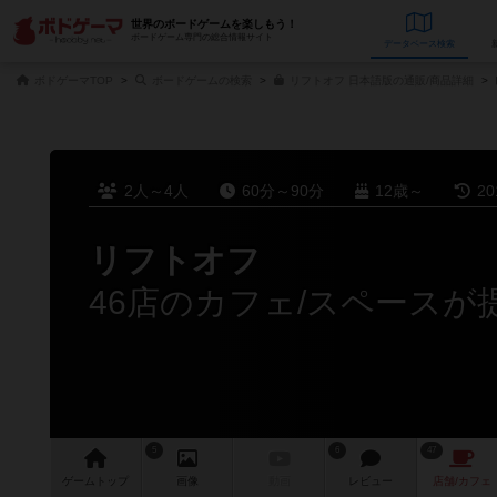
世界のボードゲームを楽しもう！
ボードゲーム専門の総合情報サイト
データベース
検
ボドゲーマTOP
ボードゲームの検索
リフトオフ 日本語版の通販/商品詳細
2人～4人
60分～90分
12歳～
2
リフトオフ
46店のカフェ/スペースが
5
6
47
ゲーム
トップ
画像
動画
レビュー
店舗/
カフェ