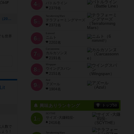
ビル1F
4
バトルライン
位
2379名
Terraforming Mars
[NEW] アソビCafe月例カタン大会2024（2024年08月02日 18時13分）
5
テラフォーミングマーズ
位
2372名
6 nimmt!
でも世界
6
ニムト
位
。
2202名
Carcassonne
7
カルカソンヌ
位
2191名
Wingspan
8
ウイングスパン
位
2151名
Azul
9
アズール
位
it
1904名
興味ありランキング
トップ50
SCYTHE
1
サイズ -大鎌戦役-
位
2416名
大人数で
しょう！
Terraforming Mars