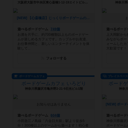
大阪府大阪市中央区東心斎橋1-12-19エイトビルヂング5F
神奈川県
[NEW] 【心斎橋店】じっくりボードゲームの世界に浸かってみよう！平日重ゲー会【テラフォーミング・マーズ】（2024年08月28日 13時22分）
遊べるボードゲーム
749個
遊べるボード
お酒を片手に、約700種類以上ものボードゲー
上大岡駅から
ムが楽しめるカフェです。カップルやお友達、
みながらボー
お仕事仲間と、新しいエンターテイメントを体
ォームしたカ
験して...
大歓迎です！
フォローする
ボードゲームカフェ
プレイスペー
ボードゲームカフェ いろどり
ボード
神奈川県藤沢市亀井野2-21-9石光ビル1階
神奈川
お知らせはありません
遊べるボードゲーム
604個
遊べるボード
小田急江ノ島線「六会日大前」駅より徒歩5
神奈川県藤沢
分！300種以上のゲームから遊べます！初心者
ボードゲーム