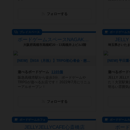
フォローする
プレイスペース
ボードゲーム
ボードゲームスペースNAGAKUTSU
JELLY
大阪府高槻市高槻町20－13高槻井上ビル3階
[NEW] 【9/16（月祝）】TRPG初心者会・慈悲なきアイオニア（2024年09月07日 22時01分）
遊べるボードゲーム
1165個
遊べるボード
阪急高槻市駅から徒歩3分、ボードゲームや
JELLY JE
TRPGが遊べるお店です！ 2022年7月にリニュ
た！大宮駅東
ーアルオープン！
明るい雰囲気の
フォローする
ボードゲームカフェ
ボードゲーム
JELLYJELLYCAFE心斎橋店
ボー