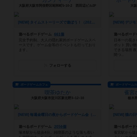
カンティーナ
ボード
大阪府大阪市阿倍野区昭和町5-10-2 西田辺ビル2F
大阪
[NEW] タイムストーリーズで遊ぼう！（2022年12月14日 17時39分）
遊べるボードゲーム
661個
遊べるボード
完全予約制、大人の隠れ家的ボードゲームスペ
日本一の長さ
ースです。ゲーム会等のイベントも行っており
ポット 買い
ます。
できる場所 
間つ...
フォローする
ボードゲームカフェ
ボードゲーム
喫茶ゆたか
雀宮
大阪府大阪市淀川区新北野3−12−10
栃木県
[NEW] 毎週金曜日の夜からボードゲーム会（2022年06月12日 10時55分）
遊べるボードゲーム
2056個
遊べるボード
塚本駅から徒歩4分。純喫茶のような落ち着い
雀宮駅から徒歩