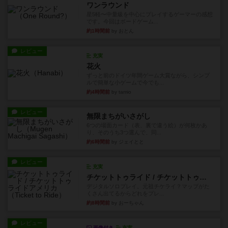
ワンラウンド
星5軽〜中量級を中心にプレイするゲーマーの感想
です。今回はボードゲーム...
約1時間前
by おとん
レビュー
充実
花火
ずっと前のドイツ年間ゲーム大賞ながら、シンプ
ルで簡単な小ゲームで今でも...
約4時間前
by tamio
レビュー
無限まちがいさがし
6つの場面カード（表、裏で違う絵）が何枚かあ
り、そのうち3つ選んで、同...
約6時間前
by ジェイとと
レビュー
充実
チケットトゥライド / チケットトゥライドアメリカ
デジタルソロプレイ。元祖チケライ？マップがた
くさん出てるからどれをプレ...
約8時間前
by おーちゃん
レビュー
画像付き
充実