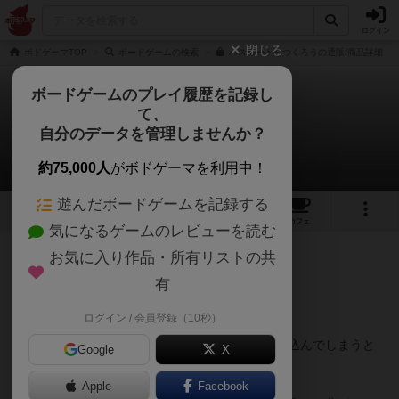
ログイン
閉じる
ボドゲーマTOP
ボードゲームの検索
バスルートをつくろうの通販/商品詳細
ボードゲームのプレイ履歴を記録し
て、
バスルートをつくろう
自分のデータを管理しませんか？
夏木なつきさんのレビュー
約75,000人
がボドゲーマを利用中！
遊んだボードゲームを記録する
3
3
21
トップ
画像
動画
レビュー
カフェ
気になるゲームのレビューを読む
お気に入り作品・所有リストの共
334名
2名
0
8年弱前
有
ログイン / 会員登録（10秒）
ボードに全員で自分のバスが進んだルートを書き込んでしまうと
Google
X
いうゲーム。
Apple
Facebook