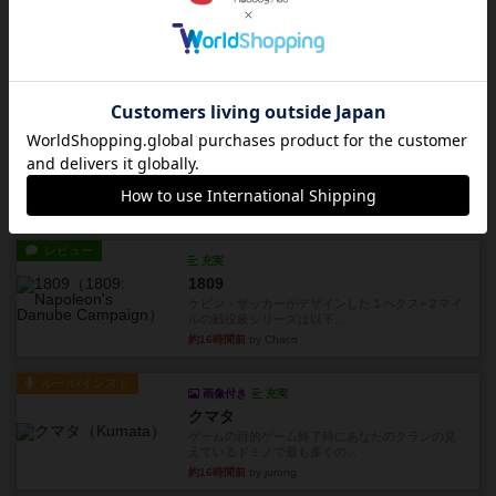
タイムボム
僕はホントに嘘が下手なようで、すぐバレますみ
んなホント、嘘が上手ですよ...
約16時間前
by あまる
レビュー
画像付き
タイムボム
まず簡単で軽い！大人数で遊べる！それなのに小
箱！何より楽しい！！正体隠...
約16時間前
by あまる
レビュー
充実
1809
ケビン・ザッカーがデザインした１ヘクス=２マイ
ルの戦役級シリーズは以下...
約16時間前
by Chaco
ルール/インスト
画像付き
充実
クマタ
ゲームの目的ゲーム終了時にあなたのクランの見
えているドミノで最も多くの...
約16時間前
by jurong