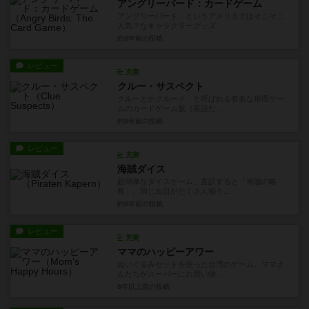
アングリーバード：カードゲーム
アングリーバード、というアメリカではそこそこ
人気？なキャラクターグッズ...
約8年前
の投稿
レビュー
充実
クルー・サスペクト
クルーとかクルード、と呼ばれる有名な推理ゲー
ムのカードゲーム版（英語だ...
約8年前
の投稿
レビュー
充実
海賊ダイス
超簡単なダイスゲーム。直訳すると「海賊の略
奪」。同じ出目がたくさん揃う...
約8年前
の投稿
レビュー
充実
ママのハッピーアワー
ぬいぐるみセットを使った台湾のゲーム。ママさ
んたちがスーパーにお買い物...
8年以上前
の投稿