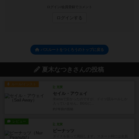
ログイン/会員登録でコメント
ログインする
バスルートをつくろうのトップに戻る
夏木なつきさんの投稿
ルール/インスト
充実
セイル・アウェイ
米amaで安かったのですが、ドイツ語ルールしか
入っていません。BGGに...
約7年前
の投稿
レビュー
充実
ピーナッツ
ダイスを振って周回します。スタート時には全員