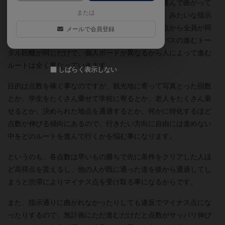
カードが１枚めくられると、１進む／２進む／１進んで曲がって
または
１進む／１進んで曲がって１進んでさらに曲がる、みたいな指示
が出るので、テキトーに決めた各自のスタート地点から全員が同
メールで会員登録
じ条件で進んでいき…いや、同じ条件といってもバスの進むトー
タル距離が同じだけで、個人ボードが異なるから人によって進む
ルートは全く異なっていきます。
しばらく表示しない
目的は点数を稼ぐ事なのですが、観光地に寄って写真とった回数
とか、学生をたくさん乗せて学校に寄るとか、老人をたくさん乗
せるとか、決められた地点を通過するとか、何かに特化するほど
点数が伸びる傾向にあるので、行きたい方向に自由には進めない
中をどのルートを進んで行くかを悩む事になります。
というのも、各点数は早いもの勝ちで先に条件をクリアした人ほ
ど高得点を貰えるし、他の人が既に通った道を後から通過してし
まうと渋滞によりマイナス点を受け取る事になるからです。
また、指示通りに曲がれなかったりしても違反でマイナス点にな
ったりするので、無計画にただ進むだけだと点数がサッパリ伸び