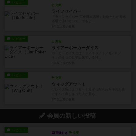
レビュー
充実
ライフセイバー
『ライフセイバー 完全日本語版』動物たちが海水
浴場で泳いでいて、でもよ...
8年以上前
の投稿
レビュー
充実
ライアーポーカーダイス
ポーカーダイスとは「９／１０／Ｊ／Ｑ／Ｋ／
Ａ」の６つの目で出来ている特...
8年以上前
の投稿
レビュー
充実
ウィッグアウト！
プレイ人数により５～７枚ずつ配られた手札を先
にすべて出しきった人が勝ち...
8年以上前
の投稿
会員の新しい投稿
レビュー
画像付き
充実