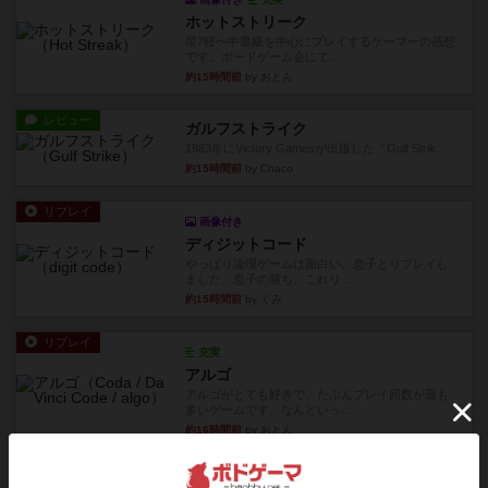
ホットストリーク
星7軽〜中量級を中心にプレイするゲーマーの感想
です。ボードゲーム会にて...
約15時間前
by おとん
レビュー
ガルフストライク
1983年にVictory Gamesが出版した『Gulf Strik...
約15時間前
by Chaco
リプレイ
画像付き
ディジットコード
やっぱり論理ゲームは面白い。息子とリプレイし
ました。息子の勝ち。これリ...
約15時間前
by くみ
リプレイ
充実
アルゴ
アルゴがとても好きで、たぶんプレイ回数が最も
多いゲームです。なんといっ...
約16時間前
by おとん
リプレイ
画像付き