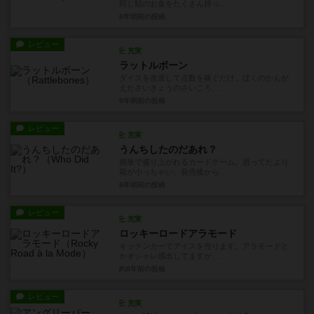
同じ額のお金をたくさん持っ...
8年弱前
の投稿
レビュー
充実
ラットルボーン
ダイスを改造して点数を稼ぐだけ。ぼくのかんが
えたさいきょうのさいころ、...
8年弱前
の投稿
レビュー
充実
うんちしたのだあれ？
簡単で盛り上がれるカードゲーム。思ってたより
箱が小っちゃい。発売後から...
8年弱前
の投稿
レビュー
充実
ロッキーロードアラモード
キッチンカーでアイスを売ります。アラモードと
かオシャレ感出してますが、...
約8年前
の投稿
レビュー
充実