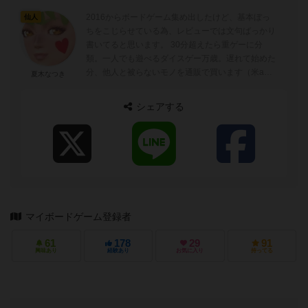
2016からボードゲーム集め出したけど、基本ぼっ
仙人
ちをこじらせている為、レビューでは文句ばっかり
書いてると思います。 30分超えたら重ゲーに分
類。一人でも遊べるダイスゲー万歳。遅れて始めた
分、他人と被らないモノを通販で買います（米ama
夏木なつき
からも） 昔ゲームブックというの...
シェアする
マイボードゲーム登録者
61
178
29
91
興味あり
経験あり
お気に入り
持ってる