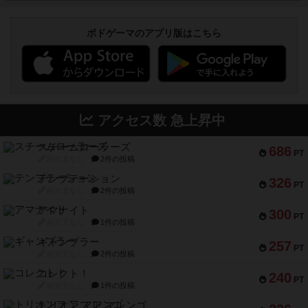
ボドゲーマのアプリ版はこちら
アクセス数 急上昇中
スチームローラーズ
686
PT
紹介文なし
2件の投稿
テンプテーション
326
PT
紹介文なし
2件の投稿
アマナイト
300
PT
紹介文なし
1件の投稿
ギャンブラー
257
PT
紹介文なし
2件の投稿
コレクト！
240
PT
紹介文なし
1件の投稿
トリオンフ ア マレンゴ