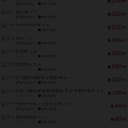
236
PT
紹介文あり
1件の投稿
エレメンツ
232
PT
紹介文あり
4件の投稿
バー！パーティー
212
PT
紹介文なし
1件の投稿
ギョッと
154
PT
紹介文あり
1件の投稿
クルティボ
152
PT
紹介文なし
1件の投稿
ブラヴェスト
140
PT
紹介文なし
1件の投稿
ドブル：ポケットモンスター
122
PT
紹介文あり
4件の投稿
ジャンヌ・ダルク-オルレアン ドロー＆ライト
118
PT
紹介文なし
5件の投稿
ファースト・イン・フライト
94
PT
紹介文あり
3件の投稿
ダイススローン
88
PT
紹介文なし
1件の投稿