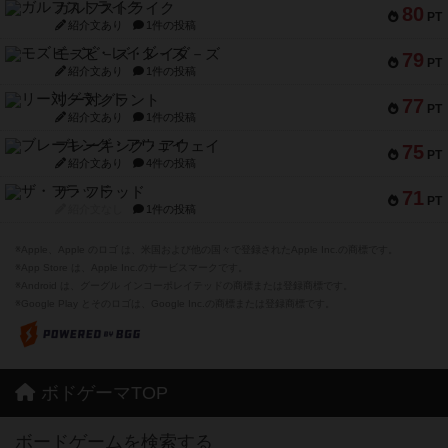
ガルフストライク
80
PT
紹介文あり
1件の投稿
モズビ－ズ・レイダ－ズ
79
PT
紹介文あり
1件の投稿
リー対グラント
77
PT
紹介文あり
1件の投稿
ブレーキング・アウェイ
75
PT
紹介文あり
4件の投稿
ザ・フラッド
71
PT
紹介文なし
1件の投稿
※Apple、Apple のロゴ は、米国および他の国々で登録されたApple Inc.の商標です。
※App Store は、Apple Inc.のサービスマークです。
※Android は、グーグル インコーポレイテッドの商標または登録商標です。
※Google Play とそのロゴは、Google Inc.の商標または登録商標です。
ボドゲーマTOP
ボードゲームを検索する